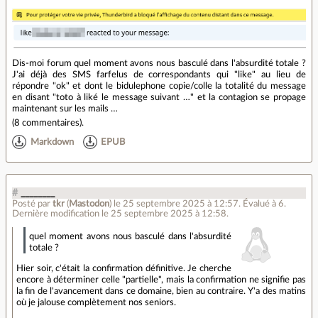
Dis-moi forum quel moment avons nous basculé dans l'absurdité totale ?
J'ai déjà des SMS farfelus de correspondants qui "like" au lieu de
répondre "ok" et dont le bidulephone copie/colle la totalité du message
en disant "toto à liké le message suivant …" et la contagion se propage
maintenant sur les mails …
(
8 commentaires
).
Markdown
EPUB
#
________
Posté par
tkr
(
Mastodon
)
le 25 septembre 2025 à 12:57
.
Évalué à
6
.
Dernière modification le 25 septembre 2025 à 12:58.
quel moment avons nous basculé dans l'absurdité
totale ?
Hier soir, c'était la confirmation définitive. Je cherche
encore à déterminer celle "partielle", mais la confirmation ne signifie pas
la fin de l'avancement dans ce domaine, bien au contraire. Y'a des matins
où je jalouse complètement nos seniors.