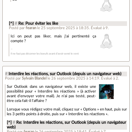
[^]
#
Re: Pour éviter les like
Posté par
fearan
le 25 septembre 2025 à 18:35
.
Évalué à
9
.
Ici on peut pas liker, mais j'ai pertinenté ça
compte ?
Il ne faut pas décorner les boeufs avant d'avoir semé le vent
#
Interdire les réactions, sur Outlook (depuis un navigateur web)
Posté par
Sylvain Blandel
le 26 septembre 2025 à 14:19
.
Évalué à
2
.
Sur Outlook dans un navigateur web, il existe une
possibilité pour « Interdire les réactions » (à activer
avant d'envoyer votre mail). Je n'ai pas testé, peut-
être cela fait-il l'affaire ?
Lorsque vous rédigez votre mail, cliquez sur « Options » en haut, puis sur
les 3 petits points à droite, puis sur « Interdire les réactions ».
[^]
#
Re: Interdire les réactions, sur Outlook (depuis un navigateur
web)
Posté par
fearan
le 26 septembre 2025 à 18:41
.
Évalué à
7
.