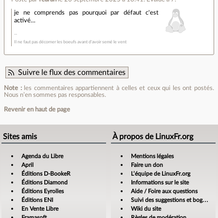
je ne comprends pas pourquoi par défaut c'est
activé…
Il ne faut pas décorner les boeufs avant d'avoir semé le vent
Suivre le flux des commentaires
Note :
les commentaires appartiennent à celles et ceux qui les ont postés.
Nous n’en sommes pas responsables.
Revenir en haut de page
Sites amis
À propos de LinuxFr.org
Agenda du Libre
Mentions légales
April
Faire un don
Éditions D-BookeR
L’équipe de LinuxFr.org
Éditions Diamond
Informations sur le site
Éditions Eyrolles
Aide / Foire aux questions
Éditions ENI
Suivi des suggestions et bogues
En Vente Libre
Wiki du site
Framasoft
Règles de modération