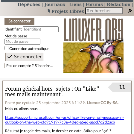
Dépêches
Journaux
Liens
Forums
Rédaction
🎙️ Projets Libres
Se connecter
Identifiant
Mot de passe
Connexion automatique
Pas de compte ? S’inscrire…
11
Forum général.hors-sujets
On "Like"
mes mails maintenant ...
Posté par
rycks
le 25 septembre 2025 à 11:39
.
Licence CC By‑SA.
Mais où allons nous …
https://support.microsoft.com/en-us/office/like-an-email-message-in-
outlook-on-the-web-cfd919a9-7c3e-40ed-a6e6-aabd7d2d2acb
Résultat je reçoit des mails, le dernier en date, 34ko pour "ça" ?