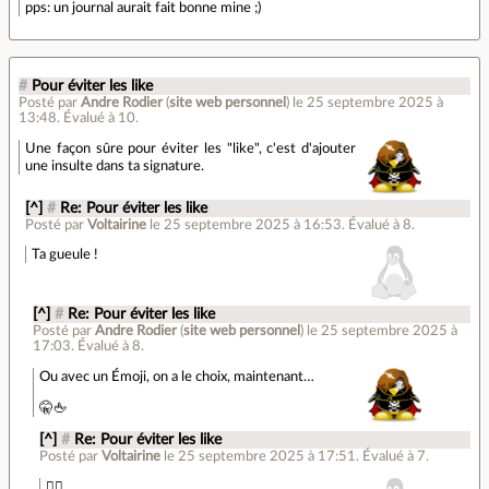
pps: un journal aurait fait bonne mine ;)
#
Pour éviter les like
Posté par
Andre Rodier
(
site web personnel
)
le 25 septembre 2025 à
13:48
.
Évalué à
10
.
Une façon sûre pour éviter les "like", c'est d'ajouter
une insulte dans ta signature.
[^]
#
Re: Pour éviter les like
Posté par
Voltairine
le 25 septembre 2025 à 16:53
.
Évalué à
8
.
Ta gueule !
[^]
#
Re: Pour éviter les like
Posté par
Andre Rodier
(
site web personnel
)
le 25 septembre 2025 à
17:03
.
Évalué à
8
.
Ou avec un Émoji, on a le choix, maintenant…
🤫🖕
[^]
#
Re: Pour éviter les like
Posté par
Voltairine
le 25 septembre 2025 à 17:51
.
Évalué à
7
.
👍🏼