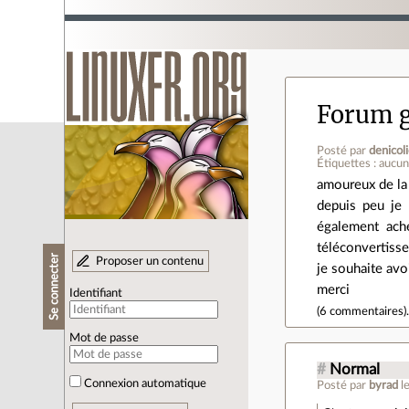
Forum g
Posté par
denicol
Étiquettes : aucu
amoureux de la 
depuis peu je 
également ache
téléconvertisseu
Se connecter
Proposer un contenu
je souhaite avoi
merci
Identifiant
(
6 commentaires
)
Mot de passe
#
Normal
Connexion automatique
Posté par
byrad
l