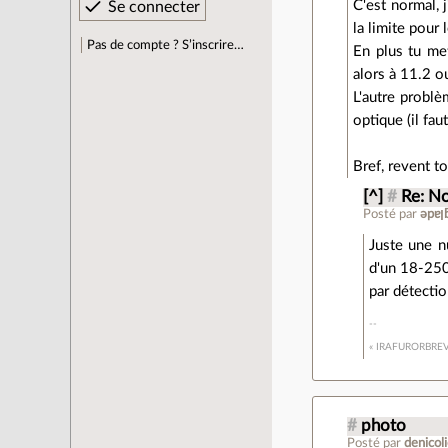
C'est normal, 
la limite pour
Pas de compte ? S’inscrire…
En plus tu met
alors à 11.2 o
L'autre problè
optique (il fau
Bref, revent t
[^]
#
Re: N
Posté par
Juste une n
d'un 18-250
par détecti
« IRAFURORBRE
#
photo
Posté par
denicol