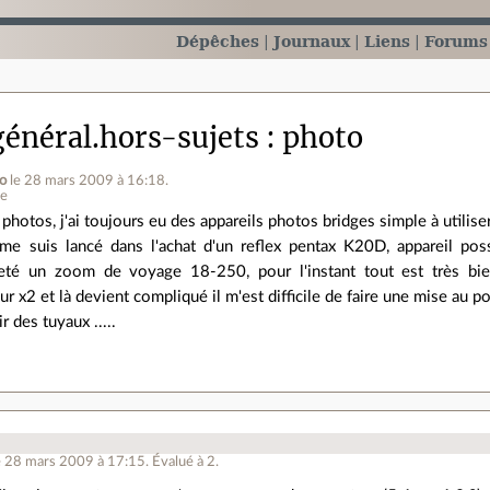
Dépêches
Journaux
Liens
Forums
énéral.hors-sujets
photo
io
le 28 mars 2009 à 16:18
.
ne
photos, j'ai toujours eu des appareils photos bridges simple à utilise
me suis lancé dans l'achat d'un reflex pentax K20D, appareil pos
té un zoom de voyage 18-250, pour l'instant tout est très bien
r x2 et là devient compliqué il m'est difficile de faire une mise au poi
r des tuyaux .....
.
e 28 mars 2009 à 17:15
.
Évalué à
2
.