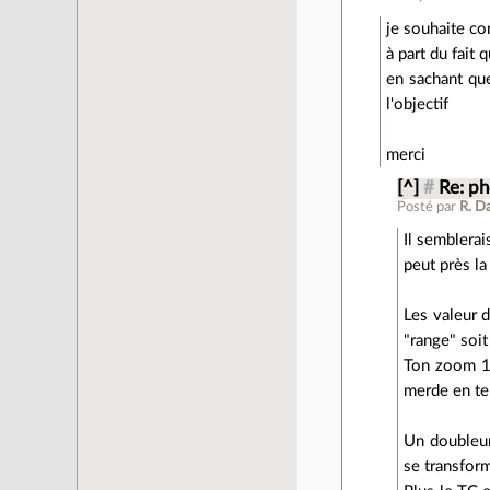
je souhaite co
à part du fait 
en sachant que
l'objectif
merci
[^]
#
Re: p
Posté par
R. D
Il semblerai
peut près la
Les valeur d
"range" soit
Ton zoom 18
merde en te
Un doubleur 
se transfor