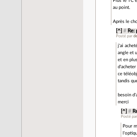
Plus le TC e
au point.
Après le ch
[^]
#
Re:
Posté par
de
j'ai ache
angle et 
et en plu
d'acheter 
ce téléob
tandis que
besoin d'
merci
[^]
#
R
Posté pa
Pour mo
l'optiq