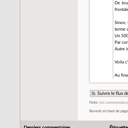
De tout
frontal
Sinon, 
terme d
Un 500
Par con
Autre i
Voila c
Au fina
Suivre le flux
Note :
les commentaires 
Revenir en haut de pag
Derniers commentaires
Étiquette