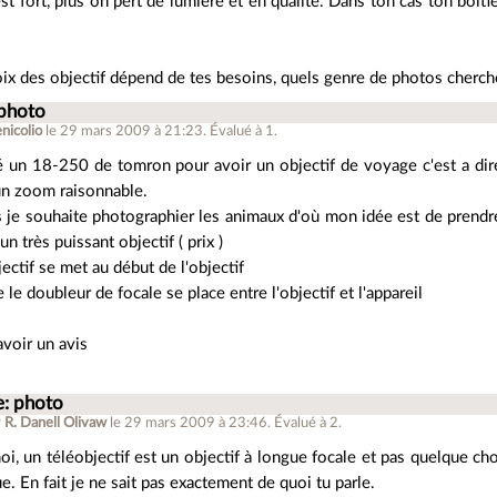
st fort, plus on pert de lumière et en qualité. Dans ton cas ton boitie
oix des objectif dépend de tes besoins, quels genre de photos cherch
 photo
nicolio
le 29 mars 2009 à 21:23
.
Évalué à
1
.
té un 18-250 de tomron pour avoir un objectif de voyage c'est a dire
un zoom raisonnable.
s je souhaite photographier les animaux d'où mon idée est de prendre
un très puissant objectif ( prix )
jectif se met au début de l'objectif
 le doubleur de focale se place entre l'objectif et l'appareil
avoir un avis
e: photo
r
R. Danell Olivaw
le 29 mars 2009 à 23:46
.
Évalué à
2
.
i, un téléobjectif est un objectif à longue focale et pas quelque ch
ue. En fait je ne sait pas exactement de quoi tu parle.