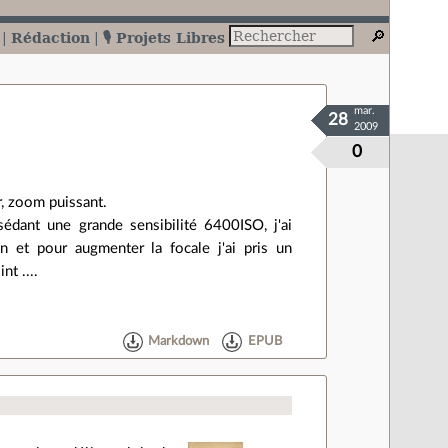
Rédaction
🎙️ Projets Libres
mar.
28
2009
0
r, zoom puissant.
sédant une grande sensibilité 6400ISO, j'ai
 et pour augmenter la focale j'ai pris un
nt ....
Markdown
EPUB