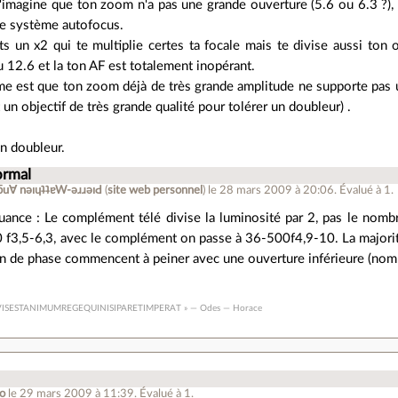
j'imagine que ton zoom n'a pas une grande ouverture (5.6 ou 6.3 ?), 
 le système autofocus.
s un x2 qui te multiplie certes ta focale mais te divise aussi ton 
u 12.6 et la ton AF est totalement inopérant.
me est que ton zoom déjà de très grande amplitude ne supporte pas 
t un objectif de très grande qualité pour tolérer un doubleur) .
on doubleur.
ormal
ǝpɐןƃu∀ nǝıɥʇʇɐW-ǝɹɹǝıԀ
(
site web personnel
)
le 28 mars 2009 à 20:06
.
Évalué à
1
.
uance : Le complément télé divise la luminosité par 2, pas le nombre
 f3,5-6,3, avec le complément on passe à 36-500f4,9-10. La majori
on de phase commencent à peiner avec une ouverture inférieure (nombre
VISESTANIMUMREGEQUINISIPARETIMPERAT » — Odes — Horace
io
le 29 mars 2009 à 11:39
.
Évalué à
1
.