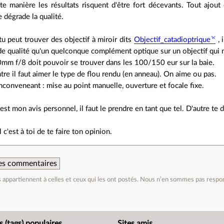
e manière les résultats risquent d'être fort décevants. Tout ajout 
e dégrade la qualité.
tu peut trouver des objectif à miroir dits
Objectif_catadioptrique
, 
e qualité qu'un quelconque complément optique sur un objectif qui n
mm f/8 doit pouvoir se trouver dans les 100/150 eur sur la baie.
tre il faut aimer le type de flou rendu (en anneau). On aime ou pas.
nconveneant : mise au point manuelle, ouverture et focale fixe.
'est mon avis personnel, il faut le prendre en tant que tel. D'autre te 
l c'est à toi de te faire ton opinion.
 des commentaires
appartiennent à celles et ceux qui les ont postés. Nous n’en sommes pas respo
e
s (tags) populaires
Sites amis