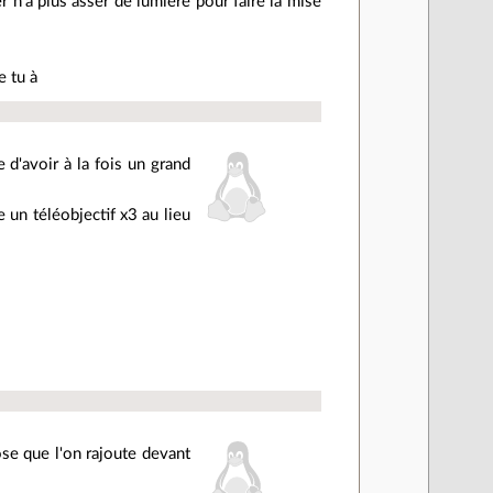
r n'a plus asser de lumière pour faire la mise
e tu à
 d'avoir à la fois un grand
 un téléobjectif x3 au lieu
ose que l'on rajoute devant