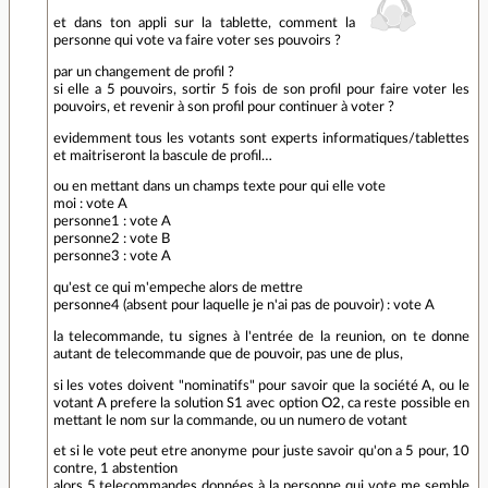
et dans ton appli sur la tablette, comment la
personne qui vote va faire voter ses pouvoirs ?
par un changement de profil ?
si elle a 5 pouvoirs, sortir 5 fois de son profil pour faire voter les
pouvoirs, et revenir à son profil pour continuer à voter ?
evidemment tous les votants sont experts informatiques/tablettes
et maitriseront la bascule de profil…
ou en mettant dans un champs texte pour qui elle vote
moi : vote A
personne1 : vote A
personne2 : vote B
personne3 : vote A
qu'est ce qui m'empeche alors de mettre
personne4 (absent pour laquelle je n'ai pas de pouvoir) : vote A
la telecommande, tu signes à l'entrée de la reunion, on te donne
autant de telecommande que de pouvoir, pas une de plus,
si les votes doivent "nominatifs" pour savoir que la société A, ou le
votant A prefere la solution S1 avec option O2, ca reste possible en
mettant le nom sur la commande, ou un numero de votant
et si le vote peut etre anonyme pour juste savoir qu'on a 5 pour, 10
contre, 1 abstention
alors 5 telecommandes données à la personne qui vote me semble