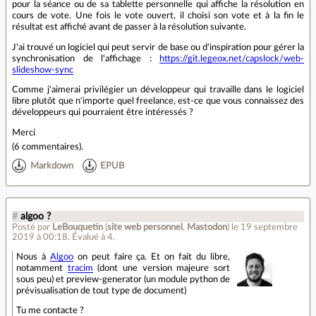
pour la séance ou de sa tablette personnelle qui affiche la résolution en
cours de vote. Une fois le vote ouvert, il choisi son vote et à la fin le
résultat est affiché avant de passer à la résolution suivante.
J'ai trouvé un logiciel qui peut servir de base ou d'inspiration pour gérer la
synchronisation de l'affichage :
https://git.legeox.net/capslock/web-
slideshow-sync
Comme j'aimerai privilégier un développeur qui travaille dans le logiciel
libre plutôt que n'importe quel freelance, est-ce que vous connaissez des
développeurs qui pourraient être intéressés ?
Merci
(
6 commentaires
).
Markdown
EPUB
#
algoo ?
Posté par
LeBouquetin
(
site web personnel
,
Mastodon
)
le 19 septembre
2019 à 00:18
.
Évalué à
4
.
Nous à
Algoo
on peut faire ça. Et on fait du libre,
notamment
tracim
(dont une version majeure sort
sous peu) et preview-generator (un module python de
prévisualisation de tout type de document)
Tu me contacte ?