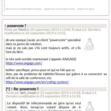
#tracim pour la collaboration d'équipe __ #galae pour la messagerie email __ dirigeant @ algoo
#
powervote ?
Posté par
NeoX
le 20 septembre 2019 à 13:40
.
Évalué à
2
.
Dernière
modification le 20 septembre 2019 à 13:42.
ah une epoque j'avais un client "powervote" specialisé
dans ce genre de solution,
mais je ne sais pas s'ils sont toujours actifs, et s'ils
font du libre.
le site web semble maintenant s'appeler ANGAGE
https://www.angage.com/
boitier specifique, prevu pour et qui ne fait que ca
donc pas de probleme de tablette/liseuse qui galere à se connecter au
wifi de la salle de conference, etc
https://www.angage.com/en/voting-system/
[^]
#
Re: powervote ?
Posté par
dark_moule
le 23 septembre 2019 à 14:58
.
Évalué à
1
.
Dernière modification le 23 septembre 2019 à 14:58.
Le dispositif de télécommande ne gère qu'un seul
votant. Ainsi, lorsqu'un votant dispose de 6