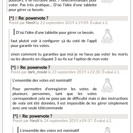
pouvoirs, il se retrouve avec 7 télécommandes pour
voter. Pas très pratique… D'où l'idée d'une tablette
pour gérer ce besoin.
[^]
#
Re: powervote ?
Posté par
NeoX
le 23 septembre 2019 à 19:09
.
Évalué à
2
.
D'où l'idée d'une tablette pour gérer ce besoin.
faut plutot voir à configurer çà du coté de l'appli
pour garantir tes votes.
sinon comment tu garanties que moi je ne fasse pas voter les morts
ou les absents en cliquant 3 ou 4x sur l'option de mon vote
[^]
#
Re: powervote ?
Posté par
dark_moule
le 23 septembre 2019 à 22:30
.
Évalué à
1
.
L'ensemble des votes est nominatif
Pour permettre d'enregistrer les votes de
plusieurs personnes, tant que les votes
correspondent cela ne pose pas de difficulté mais si des instructions
de vote ont été données, il est impossible de les gérer simplement
avec une seule télécommande
[^]
#
Re: powervote ?
Posté par
NeoX
le 24 septembre 2019 à 09:37
.
Évalué à
2
.
L'ensemble des votes est nominatif