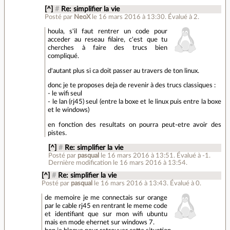
[^]
#
Re: simplifier la vie
Posté par
NeoX
le 16 mars 2016 à 13:30
.
Évalué à
2
.
houla, s'il faut rentrer un code pour
acceder au reseau filaire, c'est que tu
cherches à faire des trucs bien
compliqué.
d'autant plus si ca doit passer au travers de ton linux.
donc je te proposes deja de revenir à des trucs classiques :
- le wifi seul
- le lan (rj45) seul (entre la boxe et le linux puis entre la boxe
et le windows)
en fonction des resultats on pourra peut-etre avoir des
pistes.
[^]
#
Re: simplifier la vie
Posté par
pasqual
le 16 mars 2016 à 13:51
.
Évalué à
-1
.
Dernière modification le 16 mars 2016 à 13:54.
[^]
#
Re: simplifier la vie
Posté par
pasqual
le 16 mars 2016 à 13:43
.
Évalué à
0
.
de memoire je me connectais sur orange
par le cable rj45 en rentrant le meme code
et identifiant que sur mon wifi ubuntu
mais en mode ehernet sur windows 7.