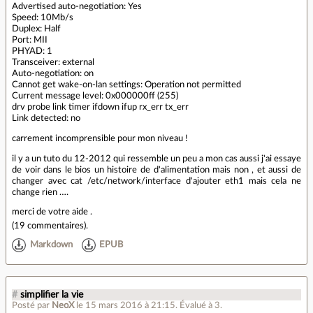
Advertised auto-negotiation: Yes
Speed: 10Mb/s
Duplex: Half
Port: MII
PHYAD: 1
Transceiver: external
Auto-negotiation: on
Cannot get wake-on-lan settings: Operation not permitted
Current message level: 0x000000ff (255)
drv probe link timer ifdown ifup rx_err tx_err
Link detected: no
carrement incomprensible pour mon niveau !
il y a un tuto du 12-2012 qui ressemble un peu a mon cas aussi j'ai essaye
de voir dans le bios un histoire de d'alimentation mais non , et aussi de
changer avec cat /etc/network/interface d'ajouter eth1 mais cela ne
change rien ….
merci de votre aide .
(
19 commentaires
).
Markdown
EPUB
#
simplifier la vie
Posté par
NeoX
le 15 mars 2016 à 21:15
.
Évalué à
3
.