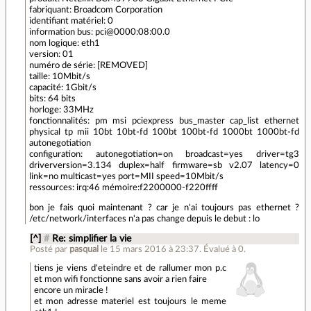
fabriquant: Broadcom Corporation
identifiant matériel: 0
information bus: pci@0000:08:00.0
nom logique: eth1
version: 01
numéro de série: [REMOVED]
taille: 10Mbit/s
capacité: 1Gbit/s
bits: 64 bits
horloge: 33MHz
fonctionnalités: pm msi pciexpress bus_master cap_list ethernet
physical tp mii 10bt 10bt-fd 100bt 100bt-fd 1000bt 1000bt-fd
autonegotiation
configuration: autonegotiation=on broadcast=yes driver=tg3
driverversion=3.134 duplex=half firmware=sb v2.07 latency=0
link=no multicast=yes port=MII speed=10Mbit/s
ressources: irq:46 mémoire:f2200000-f220ffff
bon je fais quoi maintenant ? car je n'ai toujours pas ethernet ?
/etc/network/interfaces n'a pas change depuis le debut : lo
[^]
#
Re: simplifier la vie
Posté par
pasqual
le 15 mars 2016 à 23:37
.
Évalué à
0
.
tiens je viens d'eteindre et de rallumer mon p.c
et mon wifi fonctionne sans avoir a rien faire
encore un miracle !
et mon adresse materiel est toujours le meme