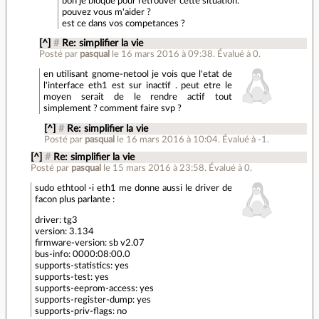
bon je bloque pour retrouver cette situation.
pouvez vous m'aider ?
est ce dans vos competances ?
[^]
#
Re: simplifier la vie
Posté par
pasqual
le 16 mars 2016 à 09:38
.
Évalué à
0
.
en utilisant gnome-netool je vois que l'etat de
l'interface eth1 est sur inactif . peut etre le
moyen serait de le rendre actif tout
simplement ? comment faire svp ?
[^]
#
Re: simplifier la vie
Posté par
pasqual
le 16 mars 2016 à 10:04
.
Évalué à
-1
.
[^]
#
Re: simplifier la vie
Posté par
pasqual
le 15 mars 2016 à 23:58
.
Évalué à
0
.
sudo ethtool -i eth1 me donne aussi le driver de
facon plus parlante :
driver: tg3
version: 3.134
firmware-version: sb v2.07
bus-info: 0000:08:00.0
supports-statistics: yes
supports-test: yes
supports-eeprom-access: yes
supports-register-dump: yes
supports-priv-flags: no