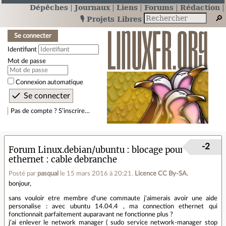
Dépêches
Journaux
Liens
Forums
Rédaction
🎙️ Projets Libres
Se connecter
Identifiant
Mot de passe
Connexion automatique
Pas de compte ? S’inscrire…
-2
Forum Linux.debian/ubuntu
blocage pour
ethernet : cable debranche
Posté par
pasqual
le 15 mars 2016 à 20:21
.
Licence CC By‑SA.
bonjour,
sans vouloir etre membre d'une commaute j'aimerais avoir une aide
personalise : avec ubuntu 14.04.4 , ma connection ethernet qui
fonctionnait parfaitement auparavant ne fonctionne plus ?
j'ai enlever le network manager ( sudo service network-manager stop