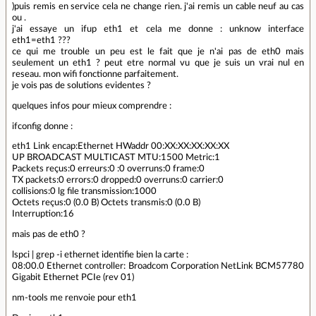
)puis remis en service cela ne change rien. j'ai remis un cable neuf au cas
ou .
j'ai essaye un ifup eth1 et cela me donne : unknow interface
eth1=eth1 ???
ce qui me trouble un peu est le fait que je n'ai pas de eth0 mais
seulement un eth1 ? peut etre normal vu que je suis un vrai nul en
reseau. mon wifi fonctionne parfaitement.
je vois pas de solutions evidentes ?
quelques infos pour mieux comprendre :
ifconfig donne :
eth1 Link encap:Ethernet HWaddr 00:XX:XX:XX:XX:XX
UP BROADCAST MULTICAST MTU:1500 Metric:1
Packets reçus:0 erreurs:0 :0 overruns:0 frame:0
TX packets:0 errors:0 dropped:0 overruns:0 carrier:0
collisions:0 lg file transmission:1000
Octets reçus:0 (0.0 B) Octets transmis:0 (0.0 B)
Interruption:16
mais pas de eth0 ?
lspci | grep -i ethernet identifie bien la carte :
08:00.0 Ethernet controller: Broadcom Corporation NetLink BCM57780
Gigabit Ethernet PCIe (rev 01)
nm-tools me renvoie pour eth1