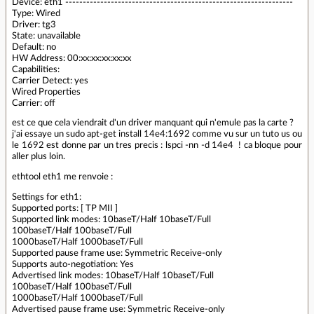
Device: eth1 -----------------------------------------------------------------
Type: Wired
Driver: tg3
State: unavailable
Default: no
HW Address: 00:xx:xx:xx:xx:xx
Capabilities:
Carrier Detect: yes
Wired Properties
Carrier: off
est ce que cela viendrait d'un driver manquant qui n'emule pas la carte ?
j'ai essaye un sudo apt-get install 14e4:1692 comme vu sur un tuto us ou
le 1692 est donne par un tres precis : lspci -nn -d 14e4 ! ca bloque pour
aller plus loin.
ethtool eth1 me renvoie :
Settings for eth1:
Supported ports: [ TP MII ]
Supported link modes: 10baseT/Half 10baseT/Full
100baseT/Half 100baseT/Full
1000baseT/Half 1000baseT/Full
Supported pause frame use: Symmetric Receive-only
Supports auto-negotiation: Yes
Advertised link modes: 10baseT/Half 10baseT/Full
100baseT/Half 100baseT/Full
1000baseT/Half 1000baseT/Full
Advertised pause frame use: Symmetric Receive-only