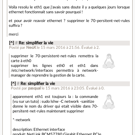
Voila resolu le eth1 que j'avais sans doute il y a quelques jours lorsque
ethernet fonctionnait sans savoir pourquoi !
et pour avoir reavoir ethernet ? supprimer le 70-persitent-net-rules
suffira ?
merci
[^]
#
Re: simplifier la vie
Posté par
NeoX
le 15 mars 2016 à 21:56
.
Évalué à
2
.
supprimer le 70-persistent-net-rules remettra la
carte à eth0
supprimer les lignes eth0 et eth1 dans
/etc/network/interfaces permettra à network-
manager de reprendre la gestion de la carte.
[^]
#
Re: simplifier la vie
Posté par
pasqual
le 15 mars 2016 à 23:05
.
Évalué à
0
.
apparement eth1 est toujours la : la commande
{vu sur un tuto} : sudo lshw -C network -sanitize
donne le nom du driver qui etait visible dans 70-
persitent-net-rules maintenant supprimer
*-network
description: Ethernet interface
produit: NetLink BCM57780 Gigabit Ethernet PCIe