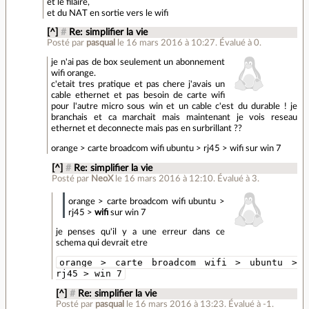
et le filaire,
et du NAT en sortie vers le wifi
[^]
#
Re: simplifier la vie
Posté par
pasqual
le 16 mars 2016 à 10:27
.
Évalué à
0
.
je n'ai pas de box seulement un abonnement
wifi orange.
c'etait tres pratique et pas chere j'avais un
cable ethernet et pas besoin de carte wifi
pour l'autre micro sous win et un cable c'est du durable ! je
branchais et ca marchait mais maintenant je vois reseau
ethernet et deconnecte mais pas en surbrillant ??
orange > carte broadcom wifi ubuntu > rj45 > wifi sur win 7
[^]
#
Re: simplifier la vie
Posté par
NeoX
le 16 mars 2016 à 12:10
.
Évalué à
3
.
orange > carte broadcom wifi ubuntu >
rj45 >
wifi
sur win 7
je penses qu'il y a une erreur dans ce
schema qui devrait etre
orange > carte broadcom wifi > ubuntu >
rj45 > win 7
[^]
#
Re: simplifier la vie
Posté par
pasqual
le 16 mars 2016 à 13:23
.
Évalué à
-1
.