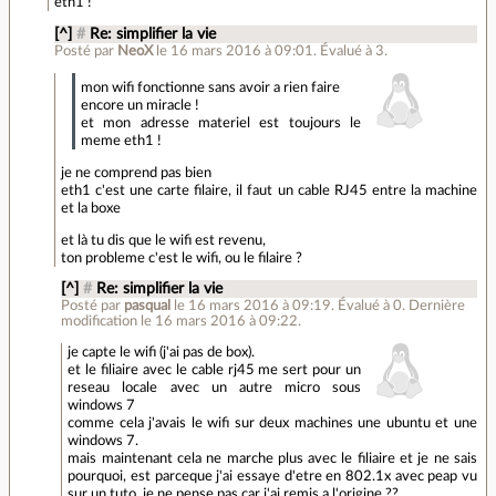
eth1 !
[^]
#
Re: simplifier la vie
Posté par
NeoX
le 16 mars 2016 à 09:01
.
Évalué à
3
.
mon wifi fonctionne sans avoir a rien faire
encore un miracle !
et mon adresse materiel est toujours le
meme eth1 !
je ne comprend pas bien
eth1 c'est une carte filaire, il faut un cable RJ45 entre la machine
et la boxe
et là tu dis que le wifi est revenu,
ton probleme c'est le wifi, ou le filaire ?
[^]
#
Re: simplifier la vie
Posté par
pasqual
le 16 mars 2016 à 09:19
.
Évalué à
0
.
Dernière
modification le 16 mars 2016 à 09:22.
je capte le wifi (j'ai pas de box).
et le filiaire avec le cable rj45 me sert pour un
reseau locale avec un autre micro sous
windows 7
comme cela j'avais le wifi sur deux machines une ubuntu et une
windows 7.
mais maintenant cela ne marche plus avec le filiaire et je ne sais
pourquoi, est parceque j'ai essaye d'etre en 802.1x avec peap vu
sur un tuto, je ne pense pas car j'ai remis a l'origine ??