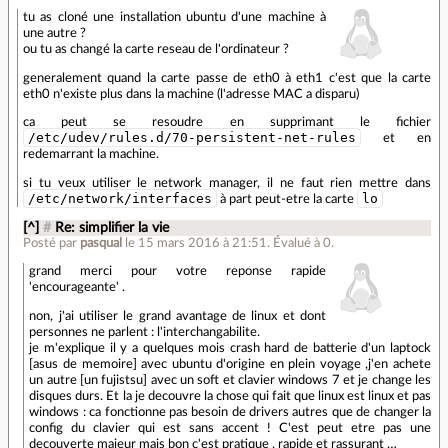
tu as cloné une installation ubuntu d'une machine à
une autre ?
ou tu as changé la carte reseau de l'ordinateur ?
generalement quand la carte passe de eth0 à eth1 c'est que la carte
eth0 n'existe plus dans la machine (l'adresse MAC a disparu)
ca peut se resoudre en supprimant le fichier
/etc/udev/rules.d/70-persistent-net-rules
et en
redemarrant la machine.
si tu veux utiliser le network manager, il ne faut rien mettre dans
/etc/network/interfaces
lo
à part peut-etre la carte
[^]
#
Re: simplifier la vie
Posté par
pasqual
le 15 mars 2016 à 21:51
.
Évalué à
0
.
grand merci pour votre reponse rapide
'encourageante' .
non, j'ai utiliser le grand avantage de linux et dont
personnes ne parlent : l'interchangabilite.
je m'explique il y a quelques mois crash hard de batterie d'un laptock
[asus de memoire] avec ubuntu d'origine en plein voyage ,j'en achete
un autre [un fujistsu] avec un soft et clavier windows 7 et je change les
disques durs. Et la je decouvre la chose qui fait que linux est linux et pas
windows : ca fonctionne pas besoin de drivers autres que de changer la
config du clavier qui est sans accent ! C'est peut etre pas une
decouverte majeur mais bon c'est pratique , rapide et rassurant …