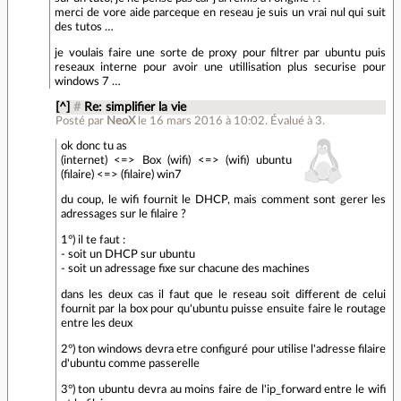
merci de vore aide parceque en reseau je suis un vrai nul qui suit
des tutos …
je voulais faire une sorte de proxy pour filtrer par ubuntu puis
reseaux interne pour avoir une utillisation plus securise pour
windows 7 …
[^]
#
Re: simplifier la vie
Posté par
NeoX
le 16 mars 2016 à 10:02
.
Évalué à
3
.
ok donc tu as
(internet) <=> Box (wifi) <=> (wifi) ubuntu
(filaire) <=> (filaire) win7
du coup, le wifi fournit le DHCP, mais comment sont gerer les
adressages sur le filaire ?
1°) il te faut :
- soit un DHCP sur ubuntu
- soit un adressage fixe sur chacune des machines
dans les deux cas il faut que le reseau soit different de celui
fournit par la box pour qu'ubuntu puisse ensuite faire le routage
entre les deux
2°) ton windows devra etre configuré pour utilise l'adresse filaire
d'ubuntu comme passerelle
3°) ton ubuntu devra au moins faire de l'ip_forward entre le wifi