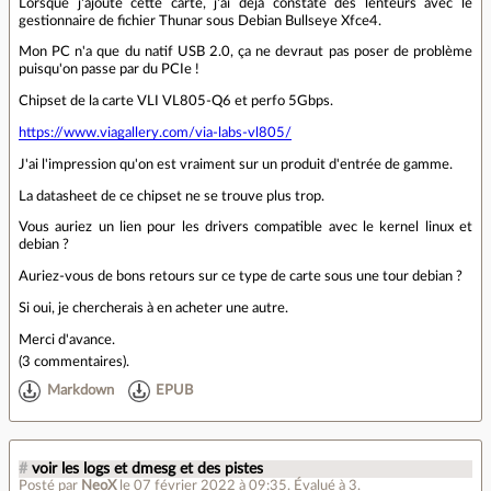
Lorsque j'ajoute cette carte, j'ai déjà constaté des lenteurs avec le
gestionnaire de fichier Thunar sous Debian Bullseye Xfce4.
Mon PC n'a que du natif USB 2.0, ça ne devraut pas poser de problème
puisqu'on passe par du PCIe !
Chipset de la carte VLI VL805-Q6 et perfo 5Gbps.
https://www.viagallery.com/via-labs-vl805/
J'ai l'impression qu'on est vraiment sur un produit d'entrée de gamme.
La datasheet de ce chipset ne se trouve plus trop.
Vous auriez un lien pour les drivers compatible avec le kernel linux et
debian ?
Auriez-vous de bons retours sur ce type de carte sous une tour debian ?
Si oui, je chercherais à en acheter une autre.
Merci d'avance.
(
3 commentaires
).
Markdown
EPUB
#
voir les logs et dmesg et des pistes
Posté par
NeoX
le 07 février 2022 à 09:35
.
Évalué à
3
.