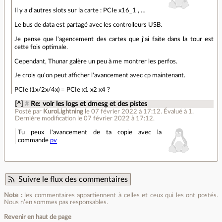
Il y a d'autres slots sur la carte : PCIe x16_1 , …
Le bus de data est partagé avec les controlleurs USB.
Je pense que l'agencement des cartes que j'ai faite dans la tour est
cette fois optimale.
Cependant, Thunar galère un peu à me montrer les perfos.
Je crois qu'on peut afficher l'avancement avec cp maintenant.
PCIe (1x/2x/4x) = PCIe x1 x2 x4 ?
[^]
#
Re: voir les logs et dmesg et des pistes
Posté par
KuroLightning
le 07 février 2022 à 17:12
.
Évalué à
1
.
Dernière modification le 07 février 2022 à 17:12.
Tu peux l'avancement de ta copie avec la
commande
pv
Suivre le flux des commentaires
Note :
les commentaires appartiennent à celles et ceux qui les ont postés.
Nous n’en sommes pas responsables.
Revenir en haut de page