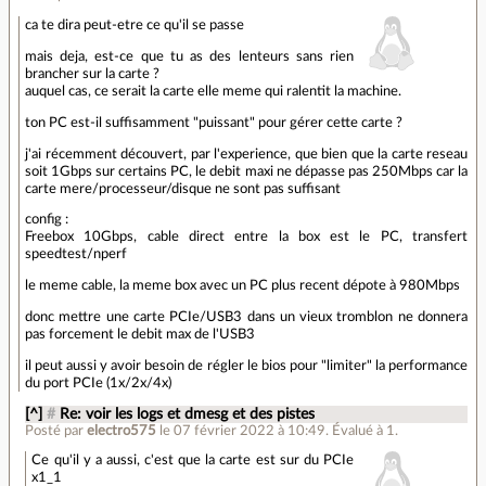
ca te dira peut-etre ce qu'il se passe
mais deja, est-ce que tu as des lenteurs sans rien
brancher sur la carte ?
auquel cas, ce serait la carte elle meme qui ralentit la machine.
ton PC est-il suffisamment "puissant" pour gérer cette carte ?
j'ai récemment découvert, par l'experience, que bien que la carte reseau
soit 1Gbps sur certains PC, le debit maxi ne dépasse pas 250Mbps car la
carte mere/processeur/disque ne sont pas suffisant
config :
Freebox 10Gbps, cable direct entre la box est le PC, transfert
speedtest/nperf
le meme cable, la meme box avec un PC plus recent dépote à 980Mbps
donc mettre une carte PCIe/USB3 dans un vieux tromblon ne donnera
pas forcement le debit max de l'USB3
il peut aussi y avoir besoin de régler le bios pour "limiter" la performance
du port PCIe (1x/2x/4x)
[^]
#
Re: voir les logs et dmesg et des pistes
Posté par
electro575
le 07 février 2022 à 10:49
.
Évalué à
1
.
Ce qu'il y a aussi, c'est que la carte est sur du PCIe
x1_1