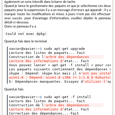
également un sens interdit dans la barre de tache.
Quand je lance le gestionnaire des paquets et que je sélectionne ces deux
paquets pour la suppression il y a un message d'erreurs qui apparaît : il y a
marqué: toute les modifications et mises à jours n'ont pas été effectuer
avec succès. pour d'avantage d’information, veuillez déplier le panneau
détail ci-dessous.
Dans ce panneau il y a
Could not exec dpkg!
Quand je fais dans le terminal
xavier@xavier:~
$ 
sudo apt-get upgrade

Lecture des listes de paquets... Fait

Construction de l
'arbre des dépendances       
Lecture des informations d'
état... Fait

Vous pouvez lancer « apt-get -f install » pour corri
Les paquets suivants contiennent des dépendances non
skype : Dépend: skype-bin mais il n
'est pas install
wine1.8 : Dépend: wine1.8-i386 (= 1:1.8.0-0ubuntu1~
E: Dépendances manquantes. Essayez d
'utiliser l'
opt
Quand je fais:
xavier@xavier:~
$ 
sudo apt-get -f install

Lecture des listes de paquets... Fait

Construction de l
'arbre des dépendances       
Lecture des informations d'
état... Fait

Correction des dépendances... Fait
