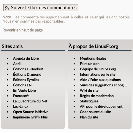
Suivre le flux des commentaires
Note :
les commentaires appartiennent à celles et ceux qui les ont postés.
Nous n’en sommes pas responsables.
Revenir en haut de page
Sites amis
À propos de LinuxFr.org
Agenda du Libre
Mentions légales
April
Faire un don
Éditions D-BookeR
L’équipe de LinuxFr.org
Éditions Diamond
Informations sur le site
Éditions Eyrolles
Aide / Foire aux questions
Éditions ENI
Suivi des suggestions et bogues
En Vente Libre
Wiki du site
Framasoft
Règles de modération
La Quadrature du Net
Statistiques
Lea-Linux
API pour le développement
Open Source Initiative
Code source du site
Imprimerie Grafik Plus
Plan du site