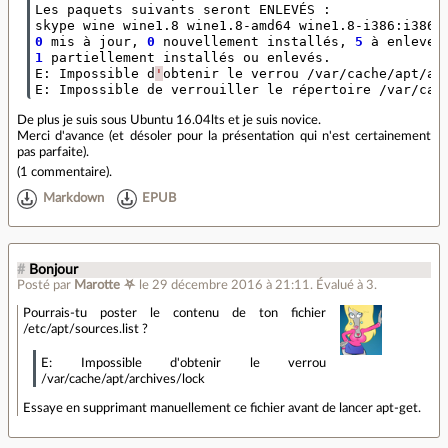
Les paquets suivants seront ENLEVÉS :

0
 mis à jour, 
0
 nouvellement installés, 
5
 à enlever
1
 partiellement installés ou enlevés.

E: Impossible d
'
obtenir le verrou /var/cache/apt/ar
E: Impossible de verrouiller le répertoire /var/cac
De plus je suis sous Ubuntu 16.04lts et je suis novice.
Merci d'avance (et désoler pour la présentation qui n'est certainement
pas parfaite).
(
1 commentaire
).
Markdown
EPUB
#
Bonjour
Posté par
Marotte ⛧
le 29 décembre 2016 à 21:11
.
Évalué à
3
.
Pourrais-tu poster le contenu de ton fichier
/etc/apt/sources.list ?
E: Impossible d'obtenir le verrou
/var/cache/apt/archives/lock
Essaye en supprimant manuellement ce fichier avant de lancer apt-get.