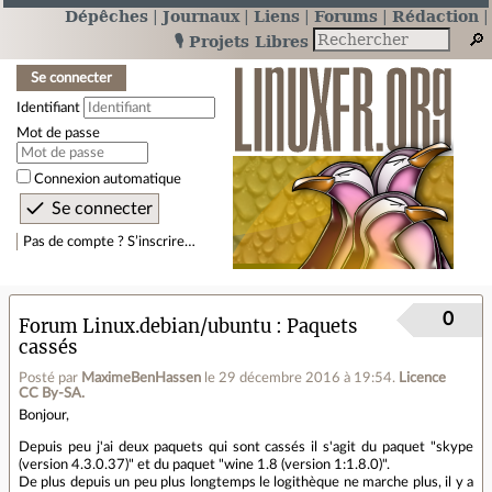
Dépêches
Journaux
Liens
Forums
Rédaction
🎙️ Projets Libres
Se connecter
Identifiant
Mot de passe
Connexion automatique
Pas de compte ? S’inscrire…
0
Forum Linux.debian/ubuntu
Paquets
cassés
Posté par
MaximeBenHassen
le 29 décembre 2016 à 19:54
.
Licence
CC By‑SA.
Bonjour,
Depuis peu j'ai deux paquets qui sont cassés il s'agit du paquet "skype
(version 4.3.0.37)" et du paquet "wine 1.8 (version 1:1.8.0)".
De plus depuis un peu plus longtemps le logithèque ne marche plus, il y a