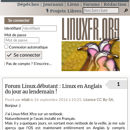
Dépêches
Journaux
Liens
Forums
Rédaction
🎙️ Projets Libres
Se connecter
Identifiant
Mot de passe
Connexion automatique
Pas de compte ? S’inscrire…
1
Forum Linux.débutant
Linux en Anglais
du jour au lendemain !
Posté par
etiab
le 26 septembre 2016 à 10:25
.
Licence CC By‑SA.
Bonjour :)
J'ai Linux Mint Xfce sur un netbook.
Naturellement je l'avais installé en Français.
Mais il y a quelques jours, en sortant mon netbook de la veille, je me suis
aperçu que l'OS est maintenant entièrement en Anglais (y compris