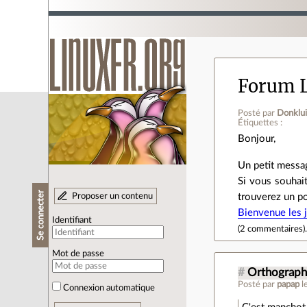
Forum L
Posté par
Donklui
Étiquettes :
Bonjour,
Un petit messag
Si vous souhait
Se connecter
Proposer un contenu
trouverez un po
Bienvenue les 
Identifiant
(
2 commentaires
)
Mot de passe
#
Orthograph
Posté par
papap
l
Connexion automatique