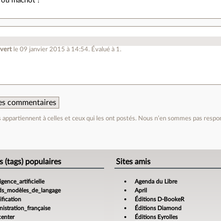
 ou machot ?
vert
le 09 janvier 2015 à 14:54
.
Évalué à
1
.
 des commentaires
appartiennent à celles et ceux qui les ont postés. Nous n’en sommes pas respo
e
s (tags) populaires
Sites amis
ligence_artificielle
Agenda du Libre
ds_modèles_de_langage
April
fication
Éditions D-BookeR
istration_française
Éditions Diamond
center
Éditions Eyrolles