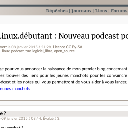
Dépêches
Journaux
Liens
Forums
inux.débutant
Nouveau podcast po
vert
le 08 janvier 2015 à 21:28
.
Licence CC By‑SA.
linux
podcast
tux
logiciel_libre
open_source
e pour vous annoncer la naissance de mon premier blog concernant li
ez trouver des liens pour les jeunes manchots pour les convaincre o
dcast et les notes qui vous permettront de vous aider à vous lancer.
jeunes manchots
.
e ?
e 09 janvier 2015 à 08:44
.
Évalué à
3
.