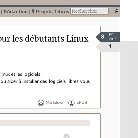
Rédaction
🎙️ Projets Libres
jan.
ur les débutants Linux
8
2015
1
nux et les logiciels.
u aider à installer des logiciels libres vous
Markdown
EPUB