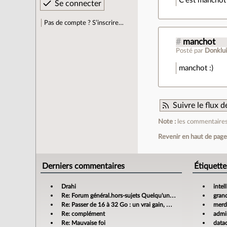
C'est manchot
Pas de compte ? S’inscrire…
#
manchot
Posté par
Donklui
manchot :)
Suivre le flux
Note :
les commentaires 
Revenir en haut de pag
Derniers commentaires
Étiquette
Drahi
intel
Re: Forum général.hors-sujets Quelqu'un a déjà confié sa compta à un cabinet d'expertise comptable en ligne ?
gran
Re: Passer de 16 à 32 Go : un vrai gain, mais jusqu’où ?
merdi
Re: complément
admin
Re: Mauvaise foi
data