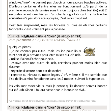
windows/linux" ne permet pas d'avoir à nouveau ces touches actives.
D'ailleurs certaines d'entre elles ne fonctionnent qu'à partir de la
premiere seconde de la mise sous tnsion (toujours chez toshiba) soit 2
secondes avant que l'écran n'affiche le logo fabricant : si la touche
souhaitée n'a pas alors été appuyée, c'est alors trop tard..
c'est très surprenant, mais les hotkeys du bios en efi chez certains
fabricants, c'est vraiment pas la panacée..
[^]
#
Re: Réglages dans le "bios" (le setup en fait)
Posté par
zurvan
le 17 juin 2023 à 14:46
.
Évalué à
1
.
quelques pistes :
- je ne connais pas rufus, mais les iso pour linux
mint sont déjà prévues pour être mises sur clé usb.
J'utilise Balena Etcher pour cela.
- essaye avec une autre clé usb, certaines passent moins bien que
d'autres
- regarde si secure boot est désactivé
- regarde au niveau du mode legacy / efi, même si il me semble que
l'iso de linux mint fonctionne dans les 2 modes, suivant le type de pc.
les vaio sont assez vieux, mais je pense qu'ils doivent pouvoir booter
sur clé usb. Sinon il faudra passer par le lecteur de dvd…
"Ce n'est pas à l'état de tout savoir sur ses citoyens, mais au citoyen de tout savoir sur l'état."
[^]
#
Re: Réglages dans le "bios" (le setup en fait)