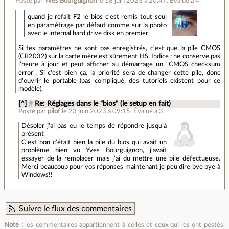
Posté par
Yves Bourguignon
le 18 juin 2023 à 20:47
.
Évalué à
4
.
quand je refait F2 le bios c'est remis tout seul
en paramétrage par défaut comme sur la photo
avec le internal hard drive disk en premier
Si tes paramètres ne sont pas enregistrés, c'est que la pile CMOS
(CR2032) sur la carte mère est sûrement HS. Indice : ne conserve pas
l'heure à jour et peut afficher au démarrage un "CMOS checksum
error". Si c'est bien ça, la priorité sera de changer cette pile, donc
d'ouvrir le portable (pas compliqué, des tutoriels existent pour ce
modèle).
[^]
#
Re: Réglages dans le "bios" (le setup en fait)
Posté par
pilof
le 23 juin 2023 à 09:15
.
Évalué à
3
.
Désoler j'ai pas eu le temps de répondre jusqu'à
présent
C'est bon c'était bien la pile du bios qui avait un
problème bien vu Yves Bourguignon, j'avait
essayer de la remplacer mais j'ai du mettre une pile défectueuse.
Merci beaucoup pour vos réponses maintenant je peu dire bye bye à
Windows!!
Suivre le flux des commentaires
Note :
les commentaires appartiennent à celles et ceux qui les ont postés.