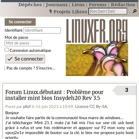
Dépêches
Journaux
Liens
Forums
Rédaction
🎙️ Projets Libres
Se connecter
Identifiant
Mot de passe
Connexion automatique
Pas de compte ? S’inscrire…
3
Forum Linux.débutant
Problème pour
installer mint bios Insydeh20 Rev 3.5
Posté par
pilof
le 16 juin 2023 à 10:49
.
Licence CC By‑SA.
Bonjour
Je souhaite faire partie de la communauté linux marre de windows…
J'ai télécharger Mint 21.1 mate j'ai fait mis l'iso sur une clé usb boot
grâce à rufus et une fois redémarrer et appuyer sur F2 mon sony vaio
vpcej2e1e impossible de booter sur la clé, le bios me propose juste boot
priority