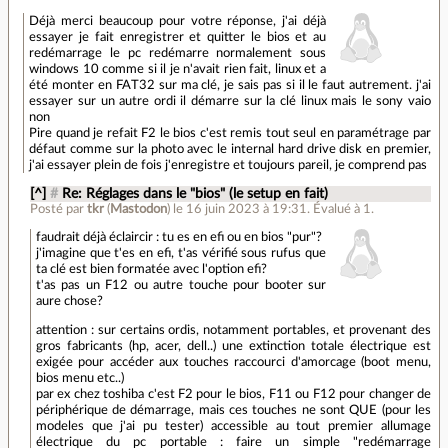
Déjà merci beaucoup pour votre réponse, j'ai déjà
essayer je fait enregistrer et quitter le bios et au
redémarrage le pc redémarre normalement sous
windows 10 comme si il je n'avait rien fait, linux et a
été monter en FAT32 sur ma clé, je sais pas si il le faut autrement. j'ai
essayer sur un autre ordi il démarre sur la clé linux mais le sony vaio
non
Pire quand je refait F2 le bios c'est remis tout seul en paramétrage par
défaut comme sur la photo avec le internal hard drive disk en premier,
j'ai essayer plein de fois j'enregistre et toujours pareil, je comprend pas
[^]
#
Re: Réglages dans le "bios" (le setup en fait)
Posté par
tkr
(
Mastodon
)
le 16 juin 2023 à 19:31
.
Évalué à
1
.
faudrait déjà éclaircir : tu es en efi ou en bios "pur"?
j'imagine que t'es en efi, t'as vérifié sous rufus que
ta clé est bien formatée avec l'option efi?
t'as pas un F12 ou autre touche pour booter sur
aure chose?
attention : sur certains ordis, notamment portables, et provenant des
gros fabricants (hp, acer, dell..) une extinction totale électrique est
exigée pour accéder aux touches raccourci d'amorcage (boot menu,
bios menu etc..)
par ex chez toshiba c'est F2 pour le bios, F11 ou F12 pour changer de
périphérique de démarrage, mais ces touches ne sont QUE (pour les
modeles que j'ai pu tester) accessible au tout premier allumage
électrique du pc portable : faire un simple "redémarrage