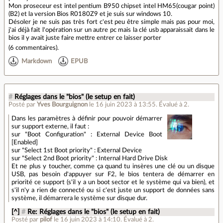
Mon proseceur est intel pentium B950 chipset intel HM65(cougar point)
(B2) et la version Bios R0180Z9 et je suis sur windows 10.
Désoler je ne suis pas très fort c'est peu être simple mais pas pour moi,
j'ai déjà fait l'opération sur un autre pc mais la clé usb apparaissait dans le
bios il y avait juste faire mettre entrer ce laisser porter
(
6 commentaires
).
Markdown
EPUB
#
Réglages dans le "bios" (le setup en fait)
Posté par
Yves Bourguignon
le 16 juin 2023 à 13:55
.
Évalué à
2
.
Dans les paramètres à définir pour pouvoir démarrer
sur support externe, il faut :
sur "Boot Configuration" : External Device Boot
[Enabled]
sur "Select 1st Boot priority" : External Device
sur "Select 2nd Boot priority" : Internal Hard Drive Disk
Et ne plus y toucher, comme ça quand tu insères une clé ou un disque
USB, pas besoin d'appuyer sur F2, le bios tentera de démarrer en
priorité ce support (s'il y a un boot sector et le système qui va bien), et
s'il n'y a rien de connecté ou si c'est juste un support de données sans
système, il démarrera le système sur disque dur.
[^]
#
Re: Réglages dans le "bios" (le setup en fait)
Posté par
pilof
le 16 juin 2023 à 14:10
.
Évalué à
2
.