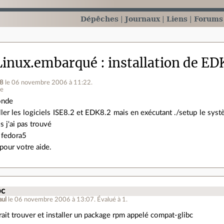
Dépêches
Journaux
Liens
Forums
Linux.embarqué
installation de E
_8
le 06 novembre 2006 à 11:22
.
ne
onde
aller les logiciels ISE8.2 et EDK8.2 mais en exécutant ./setup le sys
s j'ai pas trouvé
i fedora5
pour votre aide.
bc
aul
le 06 novembre 2006 à 13:07
.
Évalué à
1
.
drait trouver et installer un package rpm appelé compat-glibc