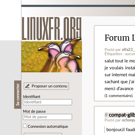
Forum 
Posté par
olfa22
Étiquettes : aucu
salut tout le m
je voulais inst
sur internet mai
sachant que j'a
Se connecter
Proposer un contenu
merci d'avance 
(
1 commentaire
).
Identifiant
Mot de passe
#
compat-gli
Posté par
ochonp
Connexion automatique
bonjour,il fau