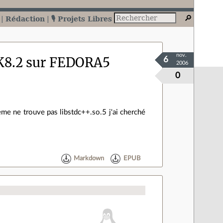
Rédaction
🎙️ Projets Libres
nov.
DK8.2 sur FEDORA5
6
2006
0
tème ne trouve pas libstdc++.so.5 j'ai cherché
Markdown
EPUB