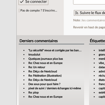
Pas de compte ? S’inscrire…
Suivre le flux
Note :
les commentaires 
Revenir en haut de pag
Derniers commentaires
Étiquette
"Lu sécurité" revue et corrigée par les banques
intel
troudulut
gran
Quelques journaux plus bas
merdi
Re: Chez nous et en Europe
vibe
Re: Un retour
data
Re: Déçu de Nextcloud
admin
Re: Fédération (illustration)
réch
Re: Déçu de Nextcloud
états
Des sous pour quoi faire ?
fran
pixel de suivi / derniers échanges ici-même
capit
Re: plop
extr
Re: Chez nous et en Europe
capit