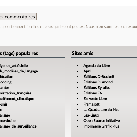
 des commentaires
appartiennent à celles et ceux qui les ont postés. Nous n’en sommes pas respo
e
s (tags) populaires
Sites amis
ligence_artificielle
Agenda du Libre
ds_modèles_de_langage
April
fication
Éditions D-BookeR
_coding
Éditions Diamond
center
Éditions Eyrolles
istration_française
Éditions ENI
auffement_climatique
En Vente Libre
-unis
Framasoft
ce
La Quadrature du Net
alisme
Lea-Linux
ême-droite
Open Source Initiative
alisme_de_surveillance
Imprimerie Grafik Plus