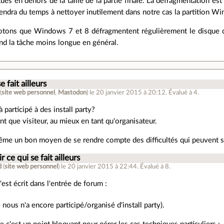
tués en dehors de la taille de la partie finale. La défragmentation est 
endra du temps à nettoyer inutilement dans notre cas la partition W
tons que Windows 7 et 8 défragmentent régulièrement le disque du
nd la tâche moins longue en général.
e fait ailleurs
(
site web personnel
,
Mastodon
)
le 20 janvier 2015 à 20:12
.
Évalué à
4
.
 participé à des install party?
nt que visiteur, au mieux en tant qu'organisateur.
ême un bon moyen de se rendre compte des difficultés qui peuvent s
r ce qui se fait ailleurs
d
(
site web personnel
)
le 20 janvier 2015 à 22:44
.
Évalué à
8
.
'est écrit dans l'entrée de forum :
 nous n'a encore participé/organisé d'install party).