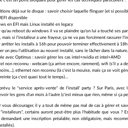
e c'est un point bloquant pour gérer les cas techniques particuliers :
itions déjà sur le disque : savoir choisir laquelle flinguer (et si pos
UEFI disponible
ws en EFI mais Linux installé en legacy
 qu'au reboot du windows il va se plaindre qu'on lui a touché ses part
mais si l'installeur a une frayeur, ça ne va pas forcément rassurer l'i
 arrêter les installs à 16h pour pouvoir terminer effectivement à 18h (
r un peu l'utilisation au nouvel installé, sans le lâcher dans la nature
ble avec Optimus : savoir gérer les cas intel+nvidia et intel+AMD
el non reconnu : webcam (ça arrive encore, rarement), wifi (s'il y a de
oins…), ethernet non reconnu (là c'est la mouise, mais ça se voit gén
einte (ça c'est quasi tout le temps)…
évu le "service après-vente" de l'install' party ? Sur Paris, avec l
voir les gens d'un mois à l'autre (c'est mieux que rien, même si ça p
 vous décourager, il y a tout de même pas mal de cas à gérer et savoi
 "installeurs", certains auront peut-être plus l'habitude que vous ?
en demandant une inscription préalable, non obligatoire, mais recom
stallés).