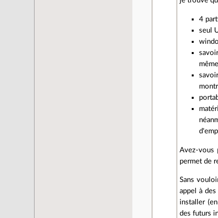
je trouve qu
4 part
seul 
windo
savoir
même, 
savoir
montre
porta
matéri
néanm
d'empr
Avez-vous pr
permet de re
Sans vouloir
appel à des
installer (
des futurs in