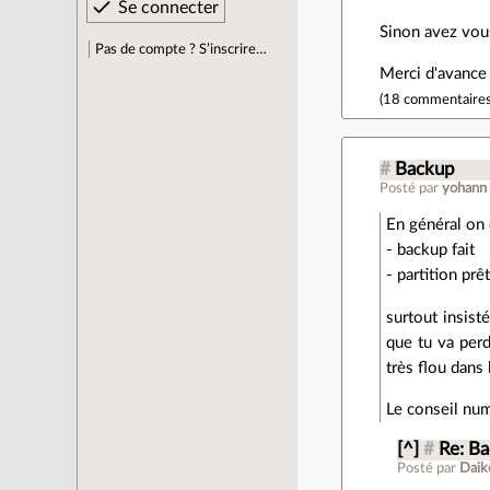
Sinon avez vous
Pas de compte ? S’inscrire…
Merci d'avance 
(
18 commentaire
#
Backup
Posté par
yohann
En général on 
- backup fait
- partition prê
surtout insist
que tu va perd
très flou dans 
Le conseil num
[^]
#
Re: B
Posté par
Daik