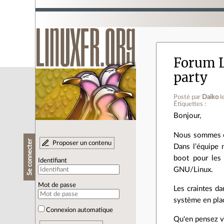
Forum L
party
Posté par
Daiko
l
Étiquettes :
Bonjour,
Nous sommes en
Se connecter
Proposer un contenu
Dans l’équipe 
boot pour les
Identifiant
GNU/Linux.
Mot de passe
Les craintes d
système en place
Connexion automatique
Qu'en pensez vo