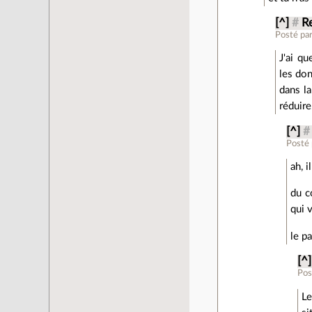
[^]
#
R
Posté pa
J'ai qu
les don
dans la
réduire
[^]
#
Posté
ah, 
du c
qui 
le p
[^]
Pos
Le