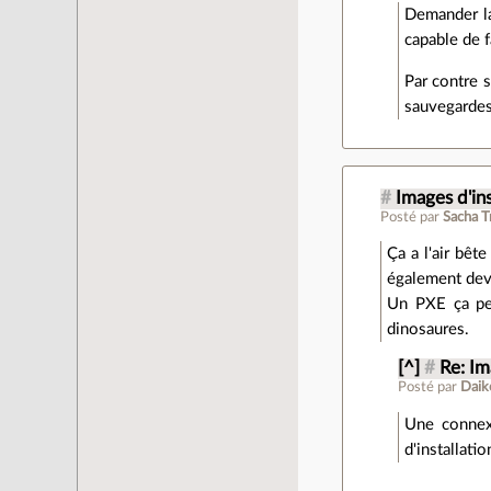
Demander la 
capable de f
Par contre s
sauvegardes
#
Images d'ins
Posté par
Sacha 
Ça a l'air bê
également deve
Un PXE ça peu
dinosaures.
[^]
#
Re: Im
Posté par
Daik
Une connexi
d'installati