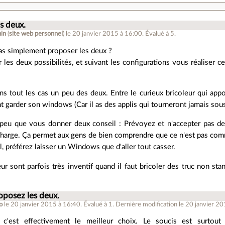
s deux.
in
(
site web personnel
)
le 20 janvier 2015 à 16:00
.
Évalué à
5
.
as simplement proposer les deux ?
 les deux possibilités, et suivant les configurations vous réaliser ce
s tout les cas un peu des deux. Entre le curieux bricoleur qui app
 garder son windows (Car il as des applis qui tourneront jamais sous
 peu que vous donner deux conseil : Prévoyez et n'accepter pas de
harge. Ça permet aux gens de bien comprendre que ce n'est pas comme
, préférez laisser un Windows que d'aller tout casser.
ur sont parfois très inventif quand il faut bricoler des truc non st
oposez les deux.
o
le 20 janvier 2015 à 16:40
.
Évalué à
1
.
Dernière modification le 20 janvier 20
, c'est effectivement le meilleur choix. Le soucis est surto