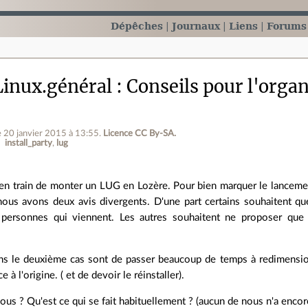
Dépêches
Journaux
Liens
Forums
inux.général
Conseils pour l'organ
e 20 janvier 2015 à 13:55
.
Licence CC By‑SA.
install_party
lug
 train de monter un LUG en Lozère. Pour bien marquer le lancement
nous avons deux avis divergents. D'une part certains souhaitent q
 personnes qui viennent. Les autres souhaitent ne proposer que
ans le deuxième cas sont de passer beaucoup de temps à redimensionn
 à l'origine. ( et de devoir le réinstaller).
us ? Qu'est ce qui se fait habituellement ? (aucun de nous n'a encore 