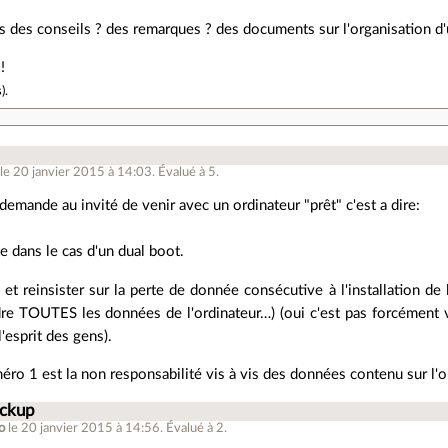
 des conseils ? des remarques ? des documents sur l'organisation d'u
!
s
).
le 20 janvier 2015 à 14:03
.
Évalué à
5
.
demande au invité de venir avec un ordinateur "prêt" c'est a dire:
te dans le cas d'un dual boot.
é et reinsister sur la perte de donnée consécutive à l'installation de 
re TOUTES les données de l'ordinateur…) (oui c'est pas forcément v
l'esprit des gens).
éro 1 est la non responsabilité vis à vis des données contenu sur l'o
ackup
o
le 20 janvier 2015 à 14:56
.
Évalué à
2
.