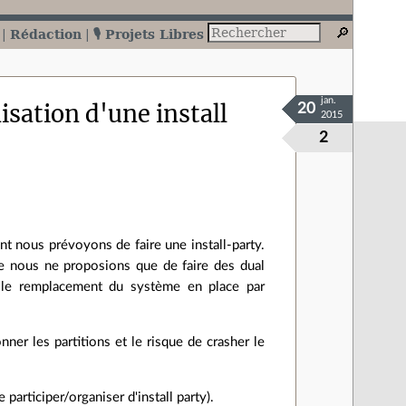
Rédaction
🎙️ Projets Libres
jan.
isation d'une install
20
2015
2
 nous prévoyons de faire une install-party.
ue nous ne proposions que de faire des dual
 le remplacement du système en place par
er les partitions et le risque de crasher le
participer/organiser d'install party).