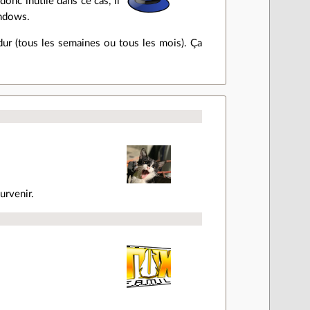
donc inutile dans ce cas, il
indows.
r (tous les semaines ou tous les mois). Ça
urvenir.