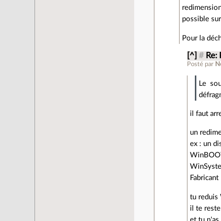
redimension
possible sur
Pour la déc
[^]
#
Re: 
Posté par
N
Le sou
défrag
il faut ar
un redime
ex : un d
WinBOOT
WinSyste
Fabricant
tu reduis
il te res
et tu n'as