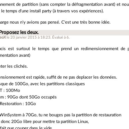
nement de partition (sans compter la défragmentation avant) et nous 
 le temps d'une install party (à travers vos expériences).
harge nous n'y avions pas pensé. C'est une très bonne idée.
Proposez les deux.
eoX
le 20 janvier 2015 à 18:23
.
Évalué à
6
.
cis est surtout le temps que prend un redimensionnement de pa
mentation avant)
reter les clichés.
nsionnement est rapide, suffit de ne pas deplacer les données.
isque de 100Go, avec les partitions classiques
 : 100Mo
m : 90Go dont 50Go occupés
 Restoration : 10Go
 WinSystem à 70Go, tu ne bouges pas la partition de restauration
te donc 20Go libre pour mettre ta partition Linux,
 fait que couper dans le vide.