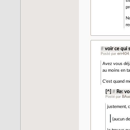
si
pr
No
re
#
voir ce qui s
Posté par
err404
Avez vous déjà
au moins en ta
C'est quand m
[^]
#
Re: voi
Posté par
BAu
justement, c
(aucun de