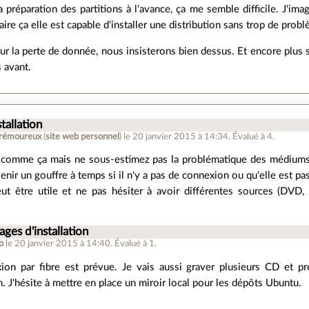
préparation des partitions à l'avance, ça me semble difficile. J'ima
aire ça elle est capable d'installer une distribution sans trop de prob
ur la perte de donnée, nous insisterons bien dessus. Et encore plus su
 avant.
tallation
Trémoureux
(
site web personnel
)
le 20 janvier 2015 à 14:34
.
Évalué à
4
.
te comme ça mais ne sous-estimez pas la problématique des médiums 
nir un gouffre à temps si il n'y a pas de connexion ou qu'elle est pa
t être utile et ne pas hésiter à avoir différentes sources (DVD,
ages d'installation
o
le 20 janvier 2015 à 14:40
.
Évalué à
1
.
on par fibre est prévue. Je vais aussi graver plusieurs CD et pr
on. J'hésite à mettre en place un miroir local pour les dépôts Ubuntu.