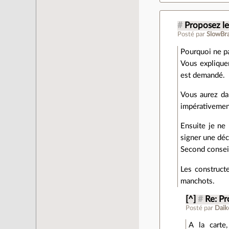
#
Proposez le
Posté par
SlowBra
Pourquoi ne p
Vous expliquer
est demandé.
Vous aurez dan
impérativement
Ensuite je ne
signer une déc
Second conseil
Les constructe
manchots.
[^]
#
Re: Pr
Posté par
Daik
A la carte