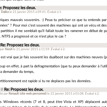
e: Proposez les deux.
r
Daiko
le 21 janvier 2015 à 09:41
.
Évalué à
1
.
elques mauvais souvenirs. :) Peux tu préciser ce que tu entends par
nées" ? Pour moi c'est souvent des machines qui ont un vécu et des 
 partition il me semblait qu'il fallait toute les ramener en début de p
. NTFS a progressé et ce n'est plus le cas ?
Re: Proposez les deux.
 par
NeoX
le 21 janvier 2015 à 11:59
.
Évalué à
2
.
il est vrai que je fais souvent les dualboot sur des machines neuves (p
oup en effet, à part la defragmentation (que tu peux demander à l'util
va demander du temps,
artitionnement est rapide si tu ne deplaces pas les données.
#
Re: Proposez les deux.
té par
Renault
(
site web personnel
)
le 22 janvier 2015 à 01:08
.
Évalué à
2
.
s Windows récents (7 et 8, peut être Vista et XP) déplacent aut