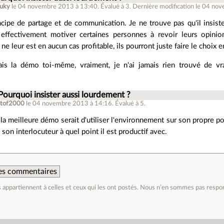
uky
le 04 novembre 2013 à 13:40
.
Évalué à
3
.
Dernière modification le 04 no
incipe de partage et de communication. Je ne trouve pas qu'il insist
ffectivement motiver certaines personnes à revoir leurs opinions
ne leur est en aucun cas profitable, ils pourront juste faire le choix
 fais la démo toi-même, vraiment, je n'ai jamais rien trouvé de
Pourquoi insister aussi lourdement ?
otof2000
le 04 novembre 2013 à 14:16
.
Évalué à
5
.
la meilleure démo serait d'utiliser l'environnement sur son propre pos
 son interlocuteur à quel point il est productif avec.
 des commentaires
appartiennent à celles et ceux qui les ont postés. Nous n’en sommes pas respo
e