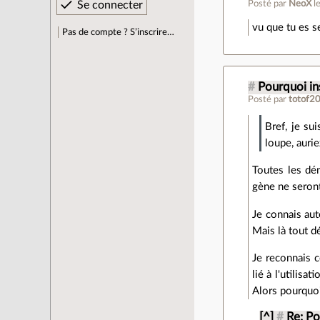
Posté par
NeoX
l
vu que tu es s
Pas de compte ? S’inscrire…
#
Pourquoi in
Posté par
totof2
Bref, je su
loupe, auri
Toutes les dé
gène ne seront
Je connais aut
Mais là tout dé
Je reconnais 
lié à l'utilis
Alors pourquoi 
[^]
#
Re: Po