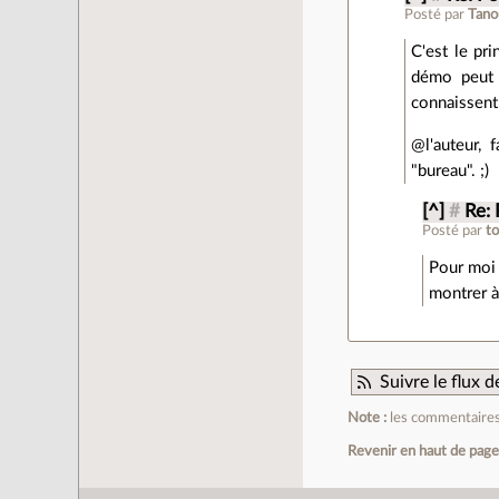
Posté par
Tano
C'est le pr
démo peut e
connaissent 
@l'auteur,
"bureau". ;)
[^]
#
Re: 
Posté par
t
Pour moi 
montrer à
Suivre le flux
Note :
les commentaires 
Revenir en haut de pag