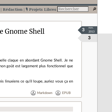
Rédaction
🎙️ Projets Libres
nov.
de Gnome Shell
3
2013
3
uelle claque en abordant Gnome Shell. Je ne
mon goût est largement plus fonctionnel que
s linuxiens ce qu'il loupe, auriez vous ça en
Markdown
EPUB