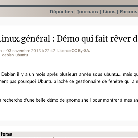
Dépêches
Journaux
Liens
Forums
inux.général
Démo qui fait rêver 
n
le 03 novembre 2013 à 22:42
.
Licence CC By‑SA.
debian
ubuntu
à Debian il y a un mois après plusieurs année sous ubuntu… mais q
ent pas pourquoi Ubuntu a laché ce gestionnaire de fenêtre qui à 
 la recherche d'une belle démo de gnome shell pour montrer à mes ami
.
 feras