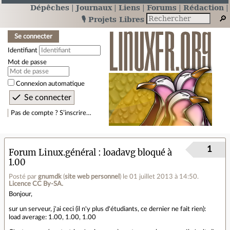
Dépêches
Journaux
Liens
Forums
Rédaction
🎙️ Projets Libres
Se connecter
Identifiant
Mot de passe
Connexion automatique
Pas de compte ? S’inscrire…
1
Forum Linux.général
loadavg bloqué à
1.00
Posté par
gnumdk
(
site web personnel
)
le 01 juillet 2013 à 14:50
.
Licence CC By‑SA.
Bonjour,
sur un serveur, j'ai ceci (il n'y plus d'étudiants, ce dernier ne fait rien):
load average: 1.00, 1.00, 1.00