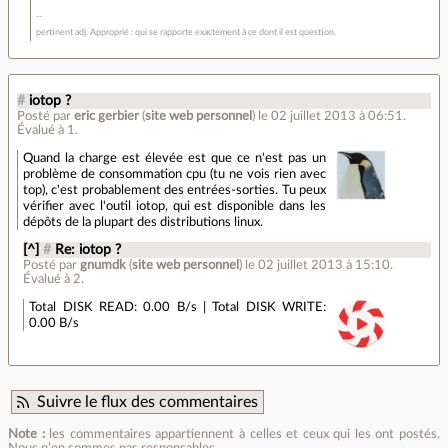
pertinent adj. Approprié : qui se rapporte exactement à ce dont il est question.
#
iotop ?
Posté par
eric gerbier
(
site web personnel
)
le 02 juillet 2013 à 06:51
.
Évalué à
1
.
Quand la charge est élevée est que ce n'est pas un
problème de consommation cpu (tu ne vois rien avec
top), c'est probablement des entrées-sorties. Tu peux
vérifier avec l'outil iotop, qui est disponible dans les
dépôts de la plupart des distributions linux.
[^]
#
Re: iotop ?
Posté par
gnumdk
(
site web personnel
)
le 02 juillet 2013 à 15:10
.
Évalué à
2
.
Total DISK READ: 0.00 B/s | Total DISK WRITE:
0.00 B/s
Suivre le flux des commentaires
Note :
les commentaires appartiennent à celles et ceux qui les ont postés.