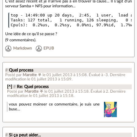
C'est assez récent et je n'arrive pas à en trouver la cause… Il s'agit d'un
serveur Samba + NFS pour information…
top - 14:49:00 up 20 days,  2:45,  1 user,  load ave
Tasks: 127 total,   1 running, 126 sleeping,   0 sto
Une idée de ce qu'il se passe ?
(
9 commentaires
).
Markdown
EPUB
#
Quel process
Posté par
Marotte ⛧
le 01 juillet 2013 à 15:08
.
Évalué à
-3
.
Dernière
modification le 01 juillet 2013 à 15:09.
[^]
#
Re: Quel process
Posté par
Marotte ⛧
le 01 juillet 2013 à 15:18
.
Évalué à
2
.
Dernière
modification le 01 juillet 2013 à 15:18.
vous pouvez moinser ce commentaire, je suis une
buse…
#
Si ça peut aider…