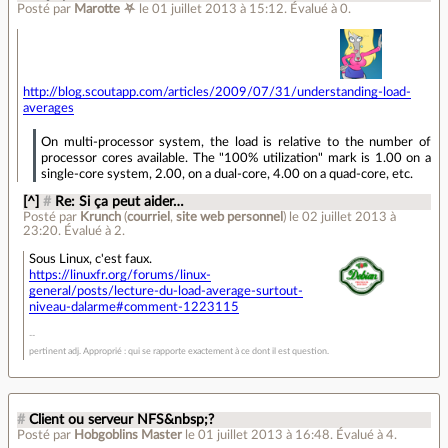
Posté par
Marotte ⛧
le 01 juillet 2013 à 15:12
.
Évalué à
0
.
http://blog.scoutapp.com/articles/2009/07/31/understanding-load-
averages
On multi-processor system, the load is relative to the number of
processor cores available. The "100% utilization" mark is 1.00 on a
single-core system, 2.00, on a dual-core, 4.00 on a quad-core, etc.
[^]
#
Re: Si ça peut aider…
Posté par
Krunch
(
courriel
,
site web personnel
)
le 02 juillet 2013 à
23:20
.
Évalué à
2
.
Sous Linux, c'est faux.
https://linuxfr.org/forums/linux-
general/posts/lecture-du-load-average-surtout-
niveau-dalarme#comment-1223115
pertinent adj. Approprié : qui se rapporte exactement à ce dont il est question.
#
Client ou serveur NFS&nbsp;?
Posté par
Hobgoblins Master
le 01 juillet 2013 à 16:48
.
Évalué à
4
.