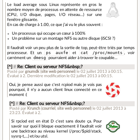
Le load average sous Linux représente en gros le
nombre moyen de processus en attente de ressource
(CPU, I/O disque, pages, I/O réseau…) sur une
fenêtre glissante.
En cas de charge à 1.00, ce que j’ai vu le plus souvent :
Un processus qui occupe un cœur à 100%
Un problème sur un montage NFS ou autre disque (iSCSI ?)
Il faudrait voir un peu plus de la sortie de top, peut-être triés par temps
ps auxfe
cat /proc/mounts
processeur. Et un
et
, voir
dmesg
carrément un
pourraient aider à trouver le coupable…
[^]
#
Re: Client ou serveur NFS&nbsp;?
Posté par
gnumdk
(
site web personnel
)
le 02 juillet 2013 à 00:15
.
Évalué à
2
.
Dernière modification le 02 juillet 2013 à 00:15.
Oui, je pense aussi que c'est rcpiod mais je vois pas
pourquoi, il n'y a aucun client linux connecté en ce
moment :(
[^]
#
Re: Client ou serveur NFS&nbsp;?
Posté par
Krunch
(
courriel
,
site web personnel
)
le 02 juillet 2013 à
23:23
.
Évalué à
2
.
Si rpciod est en état D c'est sans doute ça. Pour
savoir sur quoi il bloque exactement il faudrait voir
une backtrace au niveau kernel (/proc/$pid/stack,
sysrq-t,…) et/ou utsl.