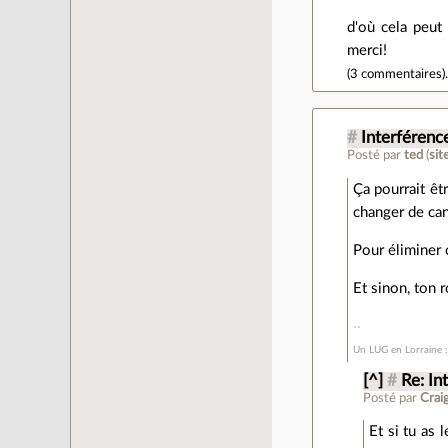
d'où cela peut 
merci!
(
3 commentaires
)
#
Interférenc
Posté par
ted
(
sit
Ça pourrait êt
changer de can
Pour éliminer c
Et sinon, ton r
Un LUG en Lorraine : 
[^]
#
Re: In
Posté par
Crai
Et si tu as 