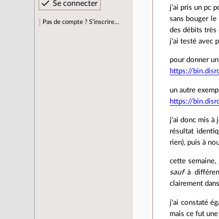
j'ai pris un pc
sans bouger le p
Pas de compte ? S’inscrire…
des débits très
j'ai testé avec
pour donner un 
https://bin.di
un autre exemp
https://bin.di
j'ai donc mis à 
résultat ident
rien), puis à no
cette semaine,
sauf
à différe
clairement dans 
j'ai constaté é
mais ce fut une