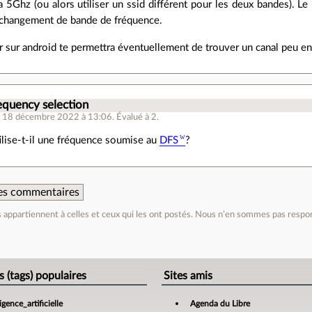
a 5Ghz (ou alors utiliser un ssid différent pour les deux bandes). Le
changement de bande de fréquence.
r sur android te permettra éventuellement de trouver un canal peu e
equency selection
e 18 décembre 2022 à 13:06
.
Évalué à
2
.
ilise-t-il une fréquence soumise au
DFS
?
 des commentaires
appartiennent à celles et ceux qui les ont postés. Nous n’en sommes pas respo
e
s (tags) populaires
Sites amis
ligence_artificielle
Agenda du Libre