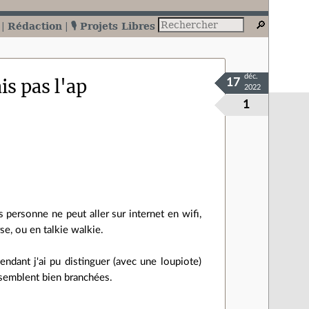
Rédaction
🎙️ Projets Libres
déc.
is pas l'ap
17
2022
1
personne ne peut aller sur internet en wifi,
e, ou en talkie walkie.
endant j'ai pu distinguer (avec une loupiote)
s semblent bien branchées.