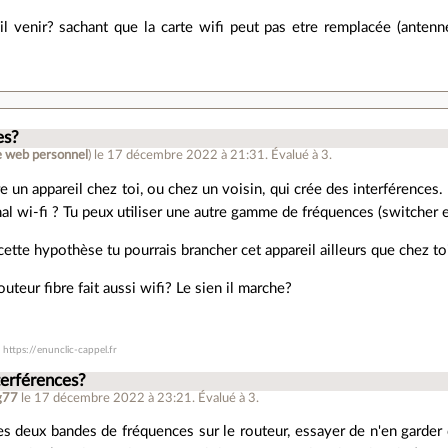
il venir? sachant que la carte wifi peut pas etre remplacée (antenne
.
es?
e web personnel
)
le 17 décembre 2022 à 21:31
.
Évalué à
3
.
re un appareil chez toi, ou chez un voisin, qui crée des interférences
al wi-fi ? Tu peux utiliser une autre gamme de fréquences (switcher e
ette hypothèse tu pourrais brancher cet appareil ailleurs que chez toi
outeur fibre fait aussi wifi? Le sien il marche?
https://enunclic-cappel.fr
terférences?
g77
le 17 décembre 2022 à 23:21
.
Évalué à
3
.
les deux bandes de fréquences sur le routeur, essayer de n'en garder