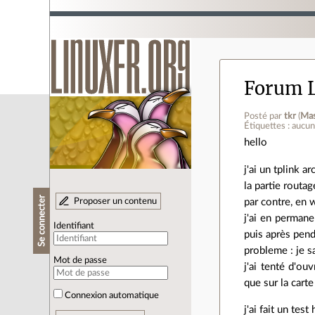
Forum L
Posté par
tkr
(
Ma
Étiquettes : aucu
hello
j'ai un tplink a
la partie routa
Se connecter
Proposer un contenu
par contre, en wi
j'ai en perman
Identifiant
puis après pend
probleme : je sa
Mot de passe
j'ai tenté d'ou
que sur la cart
Connexion automatique
j'ai fait un test 