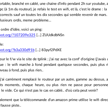
 portable, branché en cablé, une chaine d'info pendant 2h sur youtub
c (à 1m du routeur), je refais le test en wifi, et là, c'est le drame : 
 corrects sauf un toutes les dix secondes qui semble revenir de mars.
 plusieurs ordis, meme probleme…
ordre d'idée, voici un ping:
sroot.org/?107209e325
[…] ZUUdkdbNSn
le:
sroot.org/?b3a330d91b
[…] 83pyf2PdXE
jour le f/w via le site de tplink ; j'ai raz avec la conf' d'origine (j'ava
ique : le wifi marche à fond pendant quelquse secondes, puis plus 
uveau à fond, puis plus rien..
 j'ai carrément remplacé le routeur par un autre, gamme au dessus
nts moments, chaque heure, ou plus rien ne passe pour personne
le vide. Ce qui n'est pas le cas en cablé.. d'où cela peut venir?
galement que la télécommande d'un amazon prime utilise le wifi dire
 fausse piste..