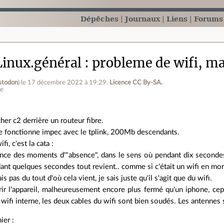
Dépêches
Journaux
Liens
Forums
inux.général
probleme de wifi, ma
stodon
)
le 17 décembre 2022 à 19:29
.
Licence CC By‑SA.
ne
rcher c2 derrière un routeur fibre.
ge fonctionne impec avec le tplink, 200Mb descendants.
fi, c'est la cata :
ence des moments d'"absence", dans le sens où pendant dix secondes 
ant quelques secondes tout revient.. comme si c'était un wifi en mors
is pas du tout d'où cela vient, je sais juste qu'il s'agit que du wifi.
vrir l'appareil, malheureusement encore plus fermé qu'un iphone, cep
e wifi interne, les deux cables du wifi sont bien soudés. Les antenne
hier :