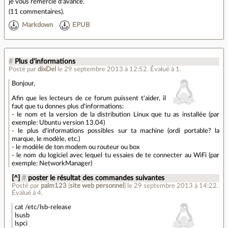
je vous remercie d'avance.
(
11 commentaires
).
Markdown
EPUB
#
Plus d'informations
Posté par
dixDel
le 29 septembre 2013 à 12:52
.
Évalué à
1
.
Bonjour,
Afin que les lecteurs de ce forum puissent t'aider, il
faut que tu donnes plus d'informations:
- le nom et la version de la distribution Linux que tu as installée (par
exemple: Ubuntu version 13.04)
- le plus d'informations possibles sur ta machine (ordi portable? la
marque, le modèle, etc.)
- le modèle de ton modem ou routeur ou box
- le nom du logiciel avec lequel tu essaies de te connecter au WiFi (par
exemple: NetworkManager)
[^]
#
poster le résultat des commandes suivantes
Posté par
palm123
(
site web personnel
)
le 29 septembre 2013 à 14:22
.
Évalué à
4
.
cat /etc/lsb-release
lsusb
lspci