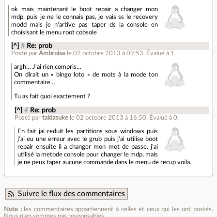
ok mais maintenant le boot repair a changer mon
mdp, puis je ne le connais pas, je vais ss le recovery
modd mais je n'artive pas taper ds la console en
choisisant le menu root cobsole
[^]
#
Re: prob
Posté par
Ambroise
le 02 octobre 2013 à 09:53
.
Évalué à
1
.
argh… J'ai rien compris…
On dirait un « bingo loto » de mots à la mode ton
commentaire…
Tu as fait quoi exactement ?
[^]
#
Re: prob
Posté par
taidasuke
le 02 octobre 2013 à 16:50
.
Évalué à
0
.
En fait jai reduit les partitions sous windows puis
j'ai eu une erreur avec le grub puis j'ai utilise boot
repair ensuite il a changer mon mot de passe. j'ai
utilisé la metode console pour changer le mdp, mais
je ne peux taper aucune commande dans le menu de recup voila.
Suivre le flux des commentaires
Note :
les commentaires appartiennent à celles et ceux qui les ont postés.
Nous n’en sommes pas responsables.