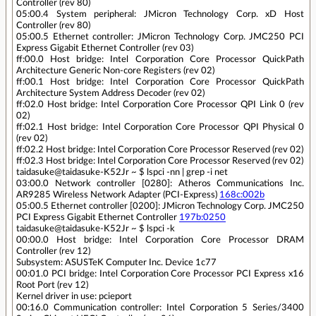
Controller (rev 80)
05:00.4 System peripheral: JMicron Technology Corp. xD Host
Controller (rev 80)
05:00.5 Ethernet controller: JMicron Technology Corp. JMC250 PCI
Express Gigabit Ethernet Controller (rev 03)
ff:00.0 Host bridge: Intel Corporation Core Processor QuickPath
Architecture Generic Non-core Registers (rev 02)
ff:00.1 Host bridge: Intel Corporation Core Processor QuickPath
Architecture System Address Decoder (rev 02)
ff:02.0 Host bridge: Intel Corporation Core Processor QPI Link 0 (rev
02)
ff:02.1 Host bridge: Intel Corporation Core Processor QPI Physical 0
(rev 02)
ff:02.2 Host bridge: Intel Corporation Core Processor Reserved (rev 02)
ff:02.3 Host bridge: Intel Corporation Core Processor Reserved (rev 02)
taidasuke@taidasuke-K52Jr ~ $ lspci -nn | grep -i net
03:00.0 Network controller [0280]: Atheros Communications Inc.
AR9285 Wireless Network Adapter (PCI-Express)
168c:002b
05:00.5 Ethernet controller [0200]: JMicron Technology Corp. JMC250
PCI Express Gigabit Ethernet Controller
197b:0250
taidasuke@taidasuke-K52Jr ~ $ lspci -k
00:00.0 Host bridge: Intel Corporation Core Processor DRAM
Controller (rev 12)
Subsystem: ASUSTeK Computer Inc. Device 1c77
00:01.0 PCI bridge: Intel Corporation Core Processor PCI Express x16
Root Port (rev 12)
Kernel driver in use: pcieport
00:16.0 Communication controller: Intel Corporation 5 Series/3400