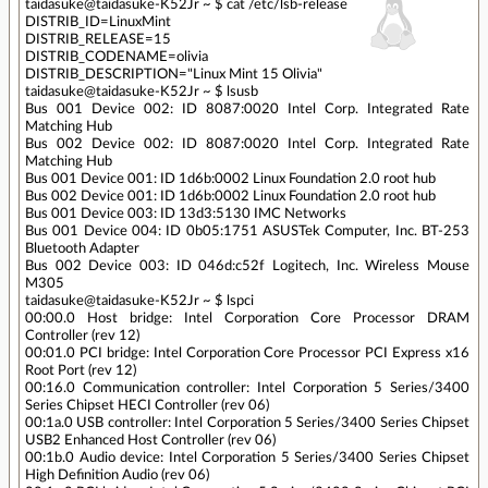
taidasuke@taidasuke-K52Jr ~ $ cat /etc/lsb-release
DISTRIB_ID=LinuxMint
DISTRIB_RELEASE=15
DISTRIB_CODENAME=olivia
DISTRIB_DESCRIPTION="Linux Mint 15 Olivia"
taidasuke@taidasuke-K52Jr ~ $ lsusb
Bus 001 Device 002: ID 8087:0020 Intel Corp. Integrated Rate
Matching Hub
Bus 002 Device 002: ID 8087:0020 Intel Corp. Integrated Rate
Matching Hub
Bus 001 Device 001: ID 1d6b:0002 Linux Foundation 2.0 root hub
Bus 002 Device 001: ID 1d6b:0002 Linux Foundation 2.0 root hub
Bus 001 Device 003: ID 13d3:5130 IMC Networks
Bus 001 Device 004: ID 0b05:1751 ASUSTek Computer, Inc. BT-253
Bluetooth Adapter
Bus 002 Device 003: ID 046d:c52f Logitech, Inc. Wireless Mouse
M305
taidasuke@taidasuke-K52Jr ~ $ lspci
00:00.0 Host bridge: Intel Corporation Core Processor DRAM
Controller (rev 12)
00:01.0 PCI bridge: Intel Corporation Core Processor PCI Express x16
Root Port (rev 12)
00:16.0 Communication controller: Intel Corporation 5 Series/3400
Series Chipset HECI Controller (rev 06)
00:1a.0 USB controller: Intel Corporation 5 Series/3400 Series Chipset
USB2 Enhanced Host Controller (rev 06)
00:1b.0 Audio device: Intel Corporation 5 Series/3400 Series Chipset
High Definition Audio (rev 06)