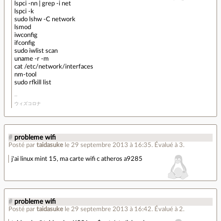
lspci -nn | grep -i net
lspci -k
sudo lshw -C network
lsmod
iwconfig
ifconfig
sudo iwlist scan
uname -r -m
cat /etc/network/interfaces
nm-tool
sudo rfkill list
ウィズコロナ
#
probleme wifi
Posté par
taidasuke
le 29 septembre 2013 à 16:35
.
Évalué à
3
.
j'ai linux mint 15, ma carte wifi c atheros a9285
#
probleme wifi
Posté par
taidasuke
le 29 septembre 2013 à 16:42
.
Évalué à
2
.