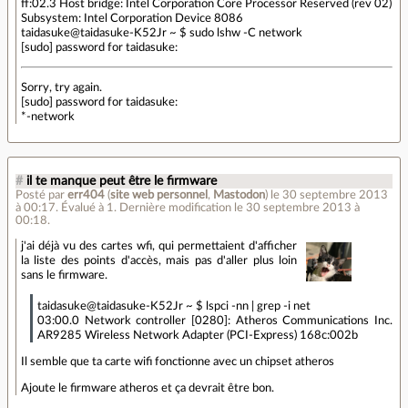
ff:02.3 Host bridge: Intel Corporation Core Processor Reserved (rev 02)
Subsystem: Intel Corporation Device 8086
taidasuke@taidasuke-K52Jr ~ $ sudo lshw -C network
[sudo] password for taidasuke:
Sorry, try again.
[sudo] password for taidasuke:
*-network
#
il te manque peut être le firmware
Posté par
err404
(
site web personnel
,
Mastodon
)
le 30 septembre 2013
à 00:17
.
Évalué à
1
.
Dernière modification le 30 septembre 2013 à
00:18.
j'ai déjà vu des cartes wfi, qui permettaient d'afficher
la liste des points d'accès, mais pas d'aller plus loin
sans le firmware.
taidasuke@taidasuke-K52Jr ~ $ lspci -nn | grep -i net
03:00.0 Network controller [0280]: Atheros Communications Inc.
AR9285 Wireless Network Adapter (PCI-Express) 168c:002b
Il semble que ta carte wifi fonctionne avec un chipset atheros
Ajoute le firmware atheros et ça devrait être bon.