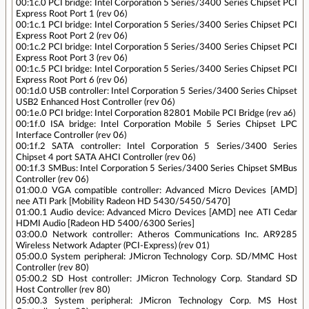
00:1c.0 PCI bridge: Intel Corporation 5 Series/3400 Series Chipset PCI
Express Root Port 1 (rev 06)
00:1c.1 PCI bridge: Intel Corporation 5 Series/3400 Series Chipset PCI
Express Root Port 2 (rev 06)
00:1c.2 PCI bridge: Intel Corporation 5 Series/3400 Series Chipset PCI
Express Root Port 3 (rev 06)
00:1c.5 PCI bridge: Intel Corporation 5 Series/3400 Series Chipset PCI
Express Root Port 6 (rev 06)
00:1d.0 USB controller: Intel Corporation 5 Series/3400 Series Chipset
USB2 Enhanced Host Controller (rev 06)
00:1e.0 PCI bridge: Intel Corporation 82801 Mobile PCI Bridge (rev a6)
00:1f.0 ISA bridge: Intel Corporation Mobile 5 Series Chipset LPC
Interface Controller (rev 06)
00:1f.2 SATA controller: Intel Corporation 5 Series/3400 Series
Chipset 4 port SATA AHCI Controller (rev 06)
00:1f.3 SMBus: Intel Corporation 5 Series/3400 Series Chipset SMBus
Controller (rev 06)
01:00.0 VGA compatible controller: Advanced Micro Devices [AMD]
nee ATI Park [Mobility Radeon HD 5430/5450/5470]
01:00.1 Audio device: Advanced Micro Devices [AMD] nee ATI Cedar
HDMI Audio [Radeon HD 5400/6300 Series]
03:00.0 Network controller: Atheros Communications Inc. AR9285
Wireless Network Adapter (PCI-Express) (rev 01)
05:00.0 System peripheral: JMicron Technology Corp. SD/MMC Host
Controller (rev 80)
05:00.2 SD Host controller: JMicron Technology Corp. Standard SD
Host Controller (rev 80)
05:00.3 System peripheral: JMicron Technology Corp. MS Host