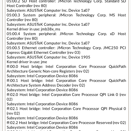
05:00.2 SD Host controller: JMicron Technology Corp. Standard SD
Host Controller (rev 80)
Subsystem: ASUSTeK Computer Inc. Device 1a07
05:00.3 System peripheral: JMicron Technology Corp. MS Host
Controller (rev 80)
Subsystem: ASUSTeK Computer Inc. Device 1a07
Kernel driver in use: jmb38x_ms
05:00.4 System peripheral: JMicron Technology Corp. xD Host
Controller (rev 80)
Subsystem: ASUSTeK Computer Inc. Device 1a07
05:00.5 Ethernet controller: JMicron Technology Corp. JMC250 PCI
Express Gigabit Ethernet Controller (rev 03)
Subsystem: ASUSTeK Computer Inc. Device 1905
Kernel driver in use: jme
ff:00.0 Host bridge: Intel Corporation Core Processor QuickPath
Architecture Generic Non-core Registers (rev 02)
Subsystem: Intel Corporation Device 8086
ff:00.1 Host bridge: Intel Corporation Core Processor QuickPath
Architecture System Address Decoder (rev 02)
Subsystem: Intel Corporation Device 8086
ff:02.0 Host bridge: Intel Corporation Core Processor QPI Link 0 (rev
02)
Subsystem: Intel Corporation Device 8086
ff:02.1 Host bridge: Intel Corporation Core Processor QPI Physical 0
(rev 02)
Subsystem: Intel Corporation Device 8086
ff:02.2 Host bridge: Intel Corporation Core Processor Reserved (rev 02)
Subsystem: Intel Corporation Device 8086