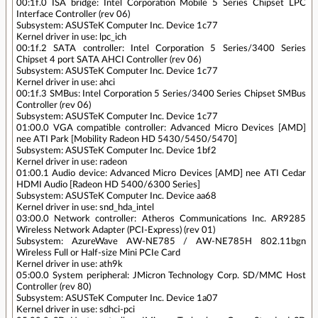
00:1f.0 ISA bridge: Intel Corporation Mobile 5 Series Chipset LPC
Interface Controller (rev 06)
Subsystem: ASUSTeK Computer Inc. Device 1c77
Kernel driver in use: lpc_ich
00:1f.2 SATA controller: Intel Corporation 5 Series/3400 Series
Chipset 4 port SATA AHCI Controller (rev 06)
Subsystem: ASUSTeK Computer Inc. Device 1c77
Kernel driver in use: ahci
00:1f.3 SMBus: Intel Corporation 5 Series/3400 Series Chipset SMBus
Controller (rev 06)
Subsystem: ASUSTeK Computer Inc. Device 1c77
01:00.0 VGA compatible controller: Advanced Micro Devices [AMD]
nee ATI Park [Mobility Radeon HD 5430/5450/5470]
Subsystem: ASUSTeK Computer Inc. Device 1bf2
Kernel driver in use: radeon
01:00.1 Audio device: Advanced Micro Devices [AMD] nee ATI Cedar
HDMI Audio [Radeon HD 5400/6300 Series]
Subsystem: ASUSTeK Computer Inc. Device aa68
Kernel driver in use: snd_hda_intel
03:00.0 Network controller: Atheros Communications Inc. AR9285
Wireless Network Adapter (PCI-Express) (rev 01)
Subsystem: AzureWave AW-NE785 / AW-NE785H 802.11bgn
Wireless Full or Half-size Mini PCIe Card
Kernel driver in use: ath9k
05:00.0 System peripheral: JMicron Technology Corp. SD/MMC Host
Controller (rev 80)
Subsystem: ASUSTeK Computer Inc. Device 1a07
Kernel driver in use: sdhci-pci