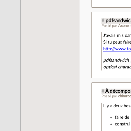
#
pdfsandwic
Posté par
Axone
J'avais mis da
Si tu peux fai
http://www.to
pdfsandwich g
optical chara
#
À décompo
Posté par
chimro
Il y a deux be
faire de
construi