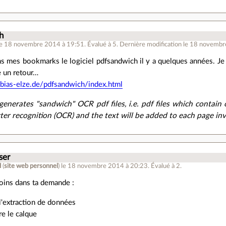
h
le 18 novembre 2014 à 19:51
.
Évalué à
5
.
Dernière modification le 18 novembr
ns mes bookmarks le logiciel pdfsandwich il y a quelques années. Je 
re un retour…
bias-elze.de/pdfsandwich/index.html
enerates "sandwich" OCR pdf files, i.e. pdf files which contain 
cter recognition (OCR) and the text will be added to each page inv
ser
d
(
site web personnel
)
le 18 novembre 2014 à 20:23
.
Évalué à
2
.
soins dans ta demande :
 l'extraction de données
re le calque