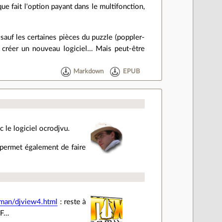
ue fait l'option payant dans le multifonction,
sauf les certaines pièces du puzzle (poppler-
e créer un nouveau logiciel… Mais peut-être
Markdown
EPUB
c le logiciel ocrodjvu.
 permet également de faire
/man/djview4.html
: reste à
DF…