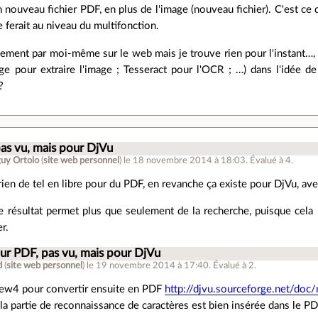
n nouveau fichier PDF, en plus de l'image (nouveau fichier). C'est ce q
se ferait au niveau du multifonction.
ement par moi-même sur le web mais je trouve rien pour l'instant…, 
ge pour extraire l'image ; Tesseract pour l'OCR ; …) dans l'idée d
?
.
as vu, mais pour DjVu
uy Ortolo
(
site web personnel
)
le 18 novembre 2014 à 18:03
.
Évalué à
4
.
rien de tel en libre pour du PDF, en revanche ça existe pour DjVu, ave
le résultat permet plus que seulement de la recherche, puisque cela
r.
ur PDF, pas vu, mais pour DjVu
d
(
site web personnel
)
le 19 novembre 2014 à 17:40
.
Évalué à
2
.
jview4 pour convertir ensuite en PDF
http://djvu.sourceforge.net/doc
 la partie de reconnaissance de caractères est bien insérée dans le P