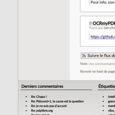
Pour info, son
#
OCRmyPD
Posté par
harryin
https://githu
Suivre le flux
Note :
les commentaires 
Revenir en haut de pag
Derniers commentaires
Étiquette
Re: Chapo !
intel
Re: P(doom)=1, la cause est la question
gran
Re: je ne suis pas d’accord
merdi
Re: pdplibre.org
vibe