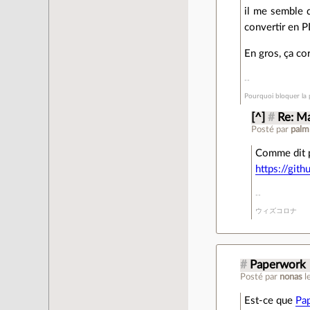
il me semble q
convertir en P
En gros, ça co
Pourquoi bloquer la p
[^]
#
Re: Ma
Posté par
pal
Comme dit 
https://git
ウィズコロナ
#
Paperwork
Posté par
nonas
l
Est-ce que
Pa