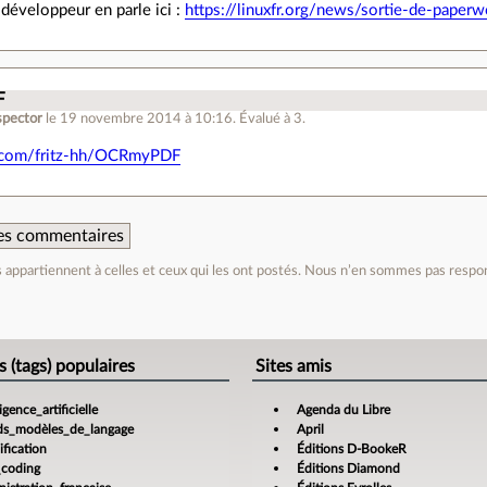
 développeur en parle ici :
https://linuxfr.org/news/sortie-de-paper
F
spector
le 19 novembre 2014 à 10:16
.
Évalué à
3
.
b.com/fritz-hh/OCRmyPDF
 des commentaires
appartiennent à celles et ceux qui les ont postés. Nous n’en sommes pas respo
e
s (tags) populaires
Sites amis
ligence_artificielle
Agenda du Libre
ds_modèles_de_langage
April
fication
Éditions D-BookeR
_coding
Éditions Diamond