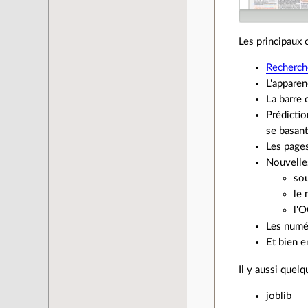
Les principaux
Recherch
L'apparen
La barre 
Prédictio
se basan
Les pages
Nouvelle
sou
le 
l'
Les numér
Et bien e
Il y aussi quel
joblib