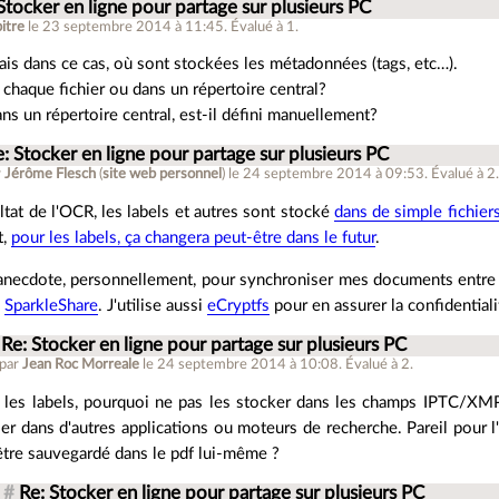
Stocker en ligne pour partage sur plusieurs PC
itre
le 23 septembre 2014 à 11:45
.
Évalué à
1
.
ais dans ce cas, où sont stockées les métadonnées (tags, etc…).
 chaque fichier ou dans un répertoire central?
dans un répertoire central, est-il défini manuellement?
: Stocker en ligne pour partage sur plusieurs PC
r
Jérôme Flesch
(
site web personnel
)
le 24 septembre 2014 à 09:53
.
Évalué à
2
ltat de l'OCR, les labels et autres sont stocké
dans de simple fichier
t,
pour les labels, ça changera peut-être dans le futur
.
'anecdote, personnellement, pour synchroniser mes documents entre
e
SparkleShare
. J'utilise aussi
eCryptfs
pour en assurer la confidentiali
Re: Stocker en ligne pour partage sur plusieurs PC
 par
Jean Roc Morreale
le 24 septembre 2014 à 10:08
.
Évalué à
2
.
 les labels, pourquoi ne pas les stocker dans les champs IPTC/XMP
iser dans d'autres applications ou moteurs de recherche. Pareil pour l
être sauvegardé dans le pdf lui-même ?
#
Re: Stocker en ligne pour partage sur plusieurs PC