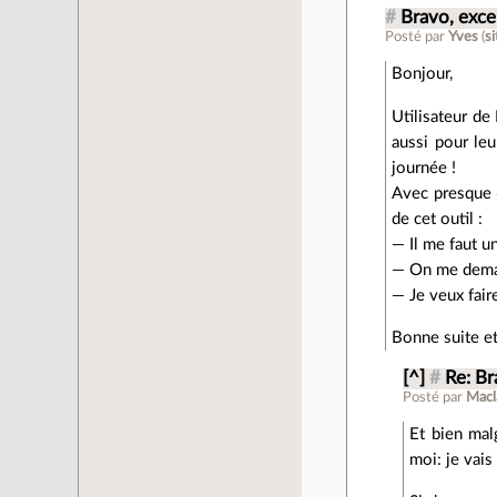
#
Bravo, excel
Posté par
Yves
(
s
Bonjour,
Utilisateur de
aussi pour leu
journée !
Avec presque 6
de cet outil :
— Il me faut u
— On me demand
— Je veux faire
Bonne suite et
[^]
#
Re: Br
Posté par
Macl
Et bien malg
moi: je vais