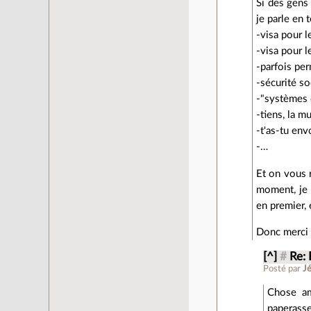
Si des gens
je parle en
-visa pour le
-visa pour l
-parfois per
-sécurité so
-"systèmes d
-tiens, la m
-t'as-tu en
-…
Et on vous 
moment, je 
en premier, 
Donc merci d
[^]
#
Re: 
Posté par
J
Chose amu
paperasse