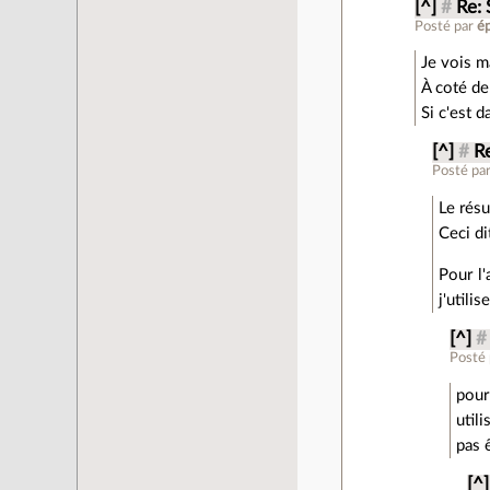
[^]
#
Re: 
Posté par
ép
Je vois m
À coté de
Si c'est 
[^]
#
Re
Posté pa
Le résu
Ceci di
Pour l
j'utilis
[^]
#
Posté
pour
util
pas 
[^]