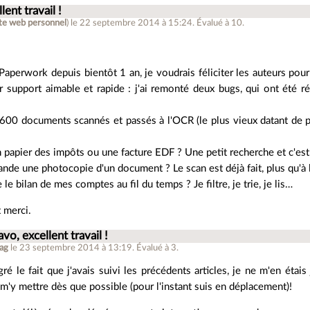
lent travail !
ite web personnel
)
le 22 septembre 2014 à 15:24
.
Évalué à
10
.
 Paperwork depuis bientôt 1 an, je voudrais féliciter les auteurs pour
r support aimable et rapide : j'ai remonté deux bugs, qui ont été rés
00 documents scannés et passés à l'OCR (le plus vieux datant de plus
n papier des impôts ou une facture EDF ? Une petit recherche et c'est 
e une photocopie d'un document ? Le scan est déjà fait, plus qu'à l
 le bilan de mes comptes au fil du temps ? Je filtre, je trie, je lis…
 merci.
avo, excellent travail !
ag
le 23 septembre 2014 à 13:19
.
Évalué à
3
.
ré le fait que j'avais suivi les précédents articles, je ne m'en étais
 m'y mettre dès que possible (pour l'instant suis en déplacement)!