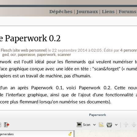
Dépêches
Journaux
Liens
Forums
de Paperwork 0.2
 Flesch
(
site web personnel
)
le 22 septembre 2014 à 02:05
.
Édité par
4 person
ged
ocr
paperasse
paperwork
scanner
rwork est l'outil idéal pour les flemmards qui veulent numériser t
face graphique conçue avec une idée en tête : "scan&forget" (« numérise
apiers est un travail de machine, pas d'humain.
'un an après Paperwork 0.1, voici Paperwork 0.2. Cette nouve
e l'interface graphique, ainsi que de l'ajout d'une fonctionnalité 
ncore plus flemmard lorsqu'on numérise ses documents).