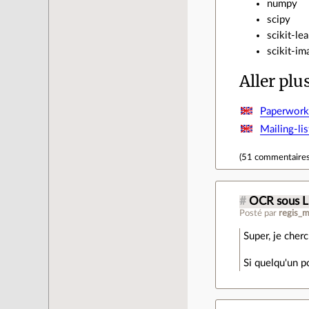
numpy
scipy
scikit-le
scikit-im
Aller plu
Paperwork
Mailing-lis
(
51 commentaire
#
OCR sous L
Posté par
regis_m
Super, je cher
Si quelqu'un p