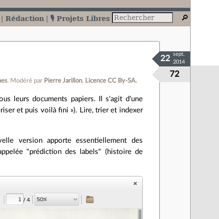
Rédaction
🎙️ Projets Libres
sept.
22
2014
72
nes
.
Modéré par
Pierre Jarillon
.
Licence CC By‑SA.
ous leurs documents papiers. Il s'agit d'une
r et puis voilà fini »). Lire, trier et indexer
lle version apporte essentiellement des
appelée "prédiction des labels" (histoire de