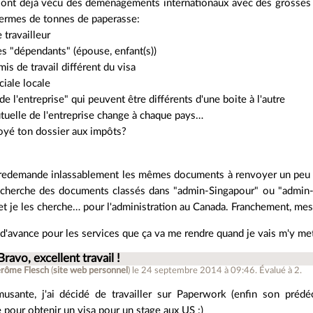
 ont déjà vécu des déménagements internationaux avec des grosses b
 termes de tonnes de paperasse:
 travailleur
es "dépendants" (épouse, enfant(s))
mis de travail différent du visa
ciale locale
e l'entreprise" qui peuvent être différents d'une boite à l'autre
utuelle de l'entreprise change à chaque pays…
voyé ton dossier aux impôts?
redemande inlassablement les mêmes documents à renvoyer un peu par
cherche des documents classés dans "admin-Singapour" ou "admin-Ch
et je les cherche… pour l'administration au Canada. Franchement, mes
'avance pour les services que ça va me rendre quand je vais m'y mett
Bravo, excellent travail !
érôme Flesch
(
site web personnel
)
le 24 septembre 2014 à 09:46
.
Évalué à
2
.
sante, j'ai décidé de travailler sur Paperwork (enfin son prédéc
 pour obtenir un visa pour un stage aux US :)