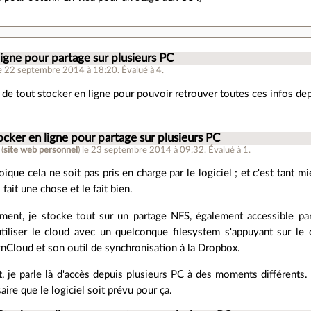
ligne pour partage sur plusieurs PC
e 22 septembre 2014 à 18:20
.
Évalué à
4
.
e de tout stocker en ligne pour pouvoir retrouver toutes ces infos de
ocker en ligne pour partage sur plusieurs PC
(
site web personnel
)
le 23 septembre 2014 à 09:32
.
Évalué à
1
.
oique cela ne soit pas pris en charge par le logiciel ; et c'est tant m
 fait une chose et le fait bien.
ment, je stocke tout sur un partage NFS, également accessible par
utiliser le cloud avec un quelconque filesystem s'appuyant sur l
wnCloud et son outil de synchronisation à la Dropbox.
 je parle là d'accès depuis plusieurs PC à des moments différents. P
ire que le logiciel soit prévu pour ça.