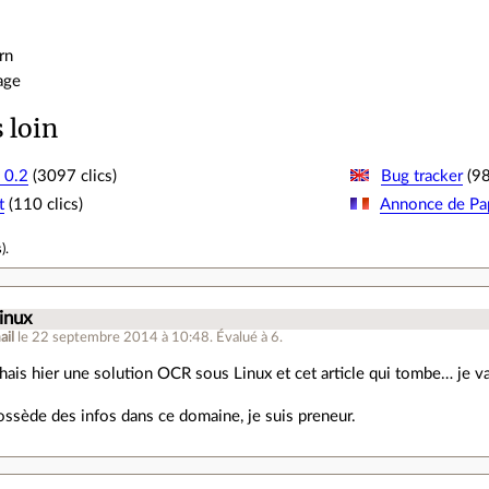
arn
age
s loin
 0.2
(3097 clics)
Bug tracker
(98
t
(110 clics)
Annonce de Pa
s
).
inux
ail
le 22 septembre 2014 à 10:48
.
Évalué à
6
.
chais hier une solution OCR sous Linux et cet article qui tombe… je va
ossède des infos dans ce domaine, je suis preneur.