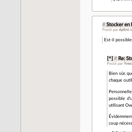
#
Stocker en 
Posté par
épitre
l
Est-il possibl
[^]
#
Re: St
Posté par
Yves
Bien sûr, qu
chaque outil
Personnelle
possible d'
utilisant O
Évidemment,
coup nécessa