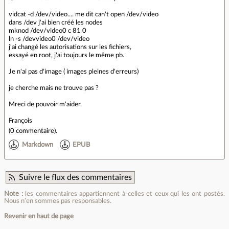
vidcat -d /dev/video.... me dit can't open /dev/video
dans /dev j'ai bien créé les nodes
mknod /dev/video0 c 81 0
ln -s /devvideo0 /dev/video
j'ai changé les autorisations sur les fichiers,
essayé en root, j'ai toujours le même pb.
Je n'ai pas d'image ( images pleines d'erreurs)
je cherche mais ne trouve pas ?
Mreci de pouvoir m'aider.
François
(
0 commentaire
).
Markdown
EPUB
Suivre le flux des commentaires
Note :
les commentaires appartiennent à celles et ceux qui les ont postés.
Nous n’en sommes pas responsables.
Revenir en haut de page