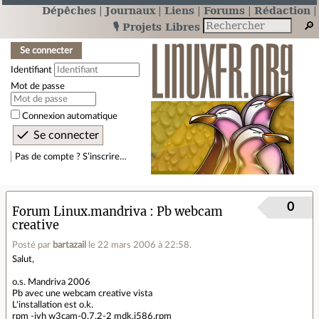
Dépêches
Journaux
Liens
Forums
Rédaction
🎙️ Projets Libres
Se connecter
Identifiant
Mot de passe
Connexion automatique
Pas de compte ? S’inscrire…
0
Forum Linux.mandriva
Pb webcam
creative
Posté par
bartazail
le 22 mars 2006 à 22:58
.
Salut,
o.s. Mandriva 2006
Pb avec une webcam creative vista
L'installation est o.k.
rpm -ivh w3cam-0.7.2-2 mdk.i586.rpm