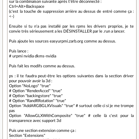
sur la combinaison suivante après t'être déconnecté :
Ctrl+Alt+Backspace
(c'est la touche de suppression arrière au dessus de entré comme ça :
<-)
Ensuite si tu n'a pas installé par les rpms les drivers proprios, je te
convie très sérieusement a les DÉSINSTALLER par le .run a lancer.
Puis ajoute les sources easyurpmi.zarb.org comme au dessus.
Puis lance :
# urpmi nvidia dkms-nvidia
Puis fait les modifs comme au dessus.
ps : il te faudra peut-être les options suivantes dans la section driver
pour pouvoir avoir la 3d :
Option "NoLogo" "true"
# Option "RenderAccel" "true"
# Option "backingstore" "true"
# Option "RandRRotation" "true"
Option "AddARGBGLXVisuals" "true" # surtout celle ci si je me trompe
pas
Option "AllowGLXWithComposite" "true" # celle là c'est pour la
transparence avec support 3d
Puis une section extension comme ça :
Section "Extensions"