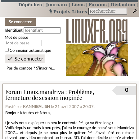
Dépêches
Journaux
Liens
Forums
Rédaction
🎙️ Projets Libres
Se connecter
Identifiant
Mot de passe
Connexion automatique
Pas de compte ? S’inscrire…
0
Forum Linux.mandriva
Problème,
fermeture de session inopinée
Posté par
KANNIBALISH
le 21 avril 2007 à 20:37
.
Bonjour à toutes et à tous,
( je vais vous expliquer un peu le contexte ^^, ça va être long )
Voilà depuis un mois à peu près, j'ai eu le courage de passé sous Mandriva
2007... et depuis je ne peux plus le quitter ^^. J'avais été en extase
devant une vidéo montrant un bureau 3D, j'ai donc décidé de m'y atteler