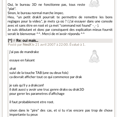
Oui, le bureau 3D ne fonctionne pas, tous reste
"plat".
Sinon, le bureau normal marche impec.
Heu, "un petit drakX pourrait te permettre de remettre les bons
reglages pour la video.", je mets ça où ? ( j'ai essayer dans une console
avec et sans être en root et ça met "command not found" -_- ).
Je suis débutant et donc par conséquent des explication mieux fournit
serait le bienvenue ^^. Merci de m'avoir répondu ^^
[^]
#
Re: oui mais...
Posté par
NeoX
le 21 avril 2007 à 22:00
.
Évalué à
1
.
j'ai pas de mandrake
essaye en faisant
drak
suivi de la touche TAB (une ou deux fois)
ca devrait afficher tout ce qui commence par drak
je sais qu'il y a drakconf
il doit aussi y avoir une truc genre drakx ou drak3D
pour gerer les parametres d'affichage
il faut probablement etre root.
sinon dans le "pire" des cas, et si tu n'as encore pas trop de chose
importante tu peux