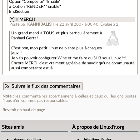
Option "Composite" "Enable"
# Option "RENDER" "Enable"
EndSection
[^]
#
MERCI !
Posté par
KANNIBALISH
le 22 avril 2007 à 00:40
.
Évalué à
2
.
Un grand merci à TOUS et plus particulièrement à
Raphael Gertz !!
C'est bon, mon petit Linux ne plante plus à chaques
jeux !!
Je vais pouvoir configurer Wine et me faire du SH3 sous Linux ^^.
Encore MERCI, c'est vraiment agréable de savoir qu'une communauté
aussi compétante est là !
Suivre le flux des commentaires
Note :
les commentaires appartiennent à celles et ceux qui les ont postés.
Nous n’en sommes pas responsables.
Revenir en haut de page
Sites amis
À propos de LinuxFr.org
Agenda du Libre
Mentions légales