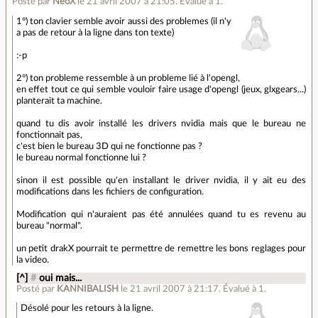
Posté par
NeoX
le 21 avril 2007 à 21:05
.
Évalué à
1
.
1°) ton clavier semble avoir aussi des problemes (il n'y
a pas de retour à la ligne dans ton texte)
:-p
2°) ton probleme ressemble à un probleme lié à l'opengl,
en effet tout ce qui semble vouloir faire usage d'opengl (jeux, glxgears...)
planterait ta machine.
quand tu dis avoir installé les drivers nvidia mais que le bureau ne
fonctionnait pas,
c'est bien le bureau 3D qui ne fonctionne pas ?
le bureau normal fonctionne lui ?
sinon il est possible qu'en installant le driver nvidia, il y ait eu des
modifications dans les fichiers de configuration.
Modification qui n'auraient pas été annulées quand tu es revenu au
bureau "normal".
un petit drakX pourrait te permettre de remettre les bons reglages pour
la video.
[^]
#
oui mais...
Posté par
KANNIBALISH
le 21 avril 2007 à 21:17
.
Évalué à
1
.
Désolé pour les retours à la ligne.