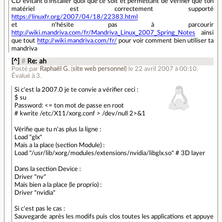
CD évitant d'installer quoi que ce soit et permettant de vérifier que ton
matériel est correctement supporté
https://linuxfr.org/2007/04/18/22383.html
et n'hésite pas à parcourir
http://wiki.mandriva.com/fr/Mandriva_Linux_2007_Spring_Notes
ainsi
que tout
http://wiki.mandriva.com/fr/
pour voir comment bien utiliser ta
mandriva
[^]
#
Re: ah
Posté par
Raphaël G.
(
site web personnel
)
le 22 avril 2007 à 00:10
.
Évalué à
3
.
Si c'est la 2007.0 je te convie a vérifier ceci :
$ su
Password: <= ton mot de passe en root
# kwrite /etc/X11/xorg.conf > /dev/null 2>&1
Vérifie que tu n'as plus la ligne :
Load "glx"
Mais a la place (section Module) :
Load "/usr/lib/xorg/modules/extensions/nvidia/libglx.so" # 3D layer
Dans la section Device :
Driver "nv"
Mais bien a la place (le proprio) :
Driver "nvidia"
Si c'est pas le cas :
Sauvegarde après les modifs puis clos toutes les applications et appuye