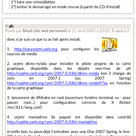
1°) faire une reinstallation
2°) tenter le demarrage en mode rescue (à partir du CD d'install)
#
ah
Posté par
BAud
(
site web personnel
)
le 21 avril 2007 à 23:07
.
Évalué à
2
.
donc si je suis ce que tu as fait après install,
1.
http://easyurpmi.zarb.org
pour configurer les
sources de media
2. urpmi dkms-nvidia pour installer le pilote proprio de ta carte
graphique, disponible dans les dépôts non-free de plf
http://sophie.zarb.org/rpm/2007.0,i586/dkms-nvidia
bon il change de
nom en 2007.1 (ou 2007 Spring)
http://sophie.zarb.org/rpm/2007.1,i586/dkms-nvidia97xx
en fonction
de ta carte graphique
3. lancement de XFdrake en root (ouverture fenêtre terminal, su - pour
passer root...) pour configuration correcte de X (fichier
/etc/X11/xorg.conf)
4. urpmi maniadrive (le paquet est disponible dans contrib)
http://sophie.zarb.org/rpm/2007.0,i586/maniadrive
m'enfin bon, tu peux déjà t'entraîner avec une One 2007 Spring, le live-