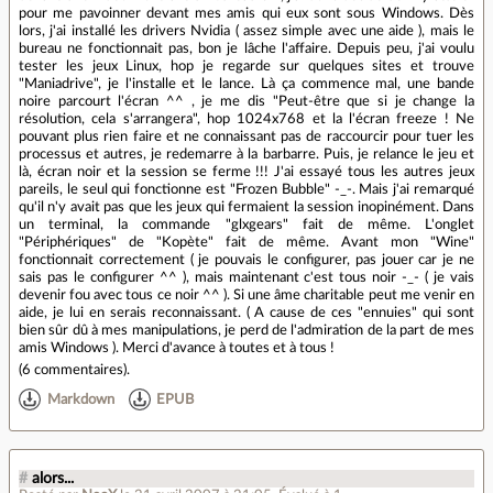
pour me pavoinner devant mes amis qui eux sont sous Windows. Dès
lors, j'ai installé les drivers Nvidia ( assez simple avec une aide ), mais le
bureau ne fonctionnait pas, bon je lâche l'affaire. Depuis peu, j'ai voulu
tester les jeux Linux, hop je regarde sur quelques sites et trouve
"Maniadrive", je l'installe et le lance. Là ça commence mal, une bande
noire parcourt l'écran ^^ , je me dis "Peut-être que si je change la
résolution, cela s'arrangera", hop 1024x768 et la l'écran freeze ! Ne
pouvant plus rien faire et ne connaissant pas de raccourcir pour tuer les
processus et autres, je redemarre à la barbarre. Puis, je relance le jeu et
là, écran noir et la session se ferme !!! J'ai essayé tous les autres jeux
pareils, le seul qui fonctionne est "Frozen Bubble" -_-. Mais j'ai remarqué
qu'il n'y avait pas que les jeux qui fermaient la session inopinément. Dans
un terminal, la commande "glxgears" fait de même. L'onglet
"Périphériques" de "Kopète" fait de même. Avant mon "Wine"
fonctionnait correctement ( je pouvais le configurer, pas jouer car je ne
sais pas le configurer ^^ ), mais maintenant c'est tous noir -_- ( je vais
devenir fou avec tous ce noir ^^ ). Si une âme charitable peut me venir en
aide, je lui en serais reconnaissant. ( A cause de ces "ennuies" qui sont
bien sûr dû à mes manipulations, je perd de l'admiration de la part de mes
amis Windows ). Merci d'avance à toutes et à tous !
(
6 commentaires
).
Markdown
EPUB
#
alors...