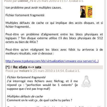
Posté par
Dabowl_75
le 25 mars 2010 à 11:17
.
Évalué à
1
.
ton problème peut avoir multiples causes.
Fichier fortement fragmenté
Multiples défauts de cache ce qui implique des accès disques, et si
fichier fragmenté..
Peut-être un problème d'alignement entre les blocs physiques et
logiques ? Ton disque externe utilise t'il des blocs physiques de 512
octets ou bien de 4Kio ?
Peut-être qu'en réalignant les blocs avec fdisk tu arriveras à de
meilleurs résultats, voir ci-dessous :
http://www.tcpdump.com/kb/virtualization/vmware-esx-server/v(...)
[^]
#
Re: eSata <--> sata
Posté par
mekare
le 25 mars 2010 à 14:54
.
Évalué à
1
.
Fichier fortement fragmenté
J'ai interrogé mes fichiers avec filefrag, et il me
répond ça : "perfection would be 1 extents" (je
suppose que c'est pas trop mal!)
Multiples défauts de cache
Comment on le voit ça , de quel cache tu parles ?