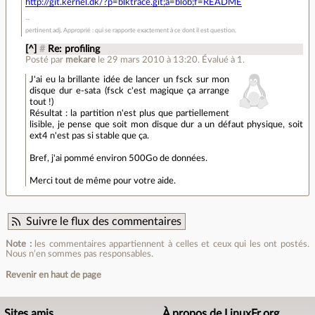
http://git.kernel.dk/?p=blktrace.git;a=blob;f=README
pertinent adj. Approprié : qui se rapporte exactement à ce dont il est question.
[^]
#
Re: profiling
Posté par
mekare
le 29 mars 2010 à 13:20
.
Évalué à
1
.
J'ai eu la brillante idée de lancer un fsck sur mon
disque dur e-sata (fsck c'est magique ça arrange
tout !)
Résultat : la partition n'est plus que partiellement
lisible, je pense que soit mon disque dur a un défaut physique, soit
ext4 n'est pas si stable que ça.
Bref, j'ai pommé environ 500Go de données.
Merci tout de même pour votre aide.
Suivre le flux des commentaires
Note :
les commentaires appartiennent à celles et ceux qui les ont postés.
Nous n’en sommes pas responsables.
Revenir en haut de page
Sites amis
À propos de LinuxFr.org