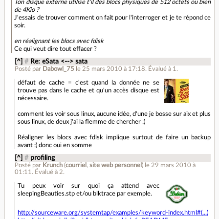
Ton disque externe utilise t'il des blocs physiques de 512 octets ou bien
de 4Kio ?
J'essais de trouver comment on fait pour l'interroger et je te répond ce
soir.
en réalignant les blocs avec fdisk
Ce qui veut dire tout effacer ?
[^]
#
Re: eSata <--> sata
Posté par
Dabowl_75
le 25 mars 2010 à 17:18
.
Évalué à
1
.
défaut de cache = c'est quand la donnée ne se
trouve pas dans le cache et qu'un accès disque est
nécessaire.
comment les voir sous linux, aucune idée, d'une je bosse sur aix et plus
sous linux, de deux j'ai la flemme de chercher :)
Réaligner les blocs avec fdisk implique surtout de faire un backup
avant :) donc oui en somme
[^]
#
profiling
Posté par
Krunch
(
courriel
,
site web personnel
)
le 29 mars 2010 à
01:11
.
Évalué à
2
.
Tu peux voir sur quoi ça attend avec
sleepingBeauties.stp et/ou blktrace par exemple.
http://sourceware.org/systemtap/examples/keyword-index.html#(...)