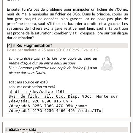
bridées.
Ensuite, tu n'a pas de problème pour manipuler un fichier de 700mo,
mais du mal a manipuler un fichier de 3Go. Dans le principe, copier un
bon gros paquet de données bien grasses, ca ne pose pas plus de
problème que ca, sauf s'il faut les bazarder a droite et a gauche. Les
systèmes de fichiers ext la gère relativement bien, sauf si ta partition
est proche de la saturation : combien y'a t'il d'espace libre sur ton disque
dur destination?
[^]
#
Re: Fragmentation?
Posté par
mekare
le 25 mars 2010 à 09:29
.
Évalué à
2
.
tu ne précise pas si tu fais une copie au sein du
même disque dur ou entre deux disques
Si si :
Lorsque j'effectue une copie de fichier [...] d'un
disque dur vers l'autre
sda : ma source en ext3
sdb : ma destination en ext4
$ df -h /dev/sd[ab][16]
Sys. de fich. Tail. Occ. Disp. %Occ. Monté sur
/dev/sda1 92G 6,9G 81G 8% /
/dev/sda6 825G 736G 47G 95% /home
/dev/sdb1 917G 425G 446G 49% /media/1To
#
eSata <--> sata