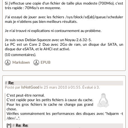
Si j'effectue une copie d'un fichier de taille plus modeste (700Mio), c'est
très rapide : 70Mio/s en moyenne.
J'ai essayé de jouer avec les fichiers /sys/block/sd[ab]/queue/scheduler
mais je n'obtiens pas bien meilleurs résultats.
Je n'ai trouvé ni explications ni contournement au problème.
Je suis sous Debian Squeeze avec un Noyau 2.6.32-5.
Le PC est un Core 2 Duo avec 2Go de ram, un disque dur SATA, un
disque dur eSATA, et le AHCI est activé.
(
10 commentaires
).
Markdown
EPUB
#
Re:
Posté par
IsNotGood
le 25 mars 2010 à 01:55
.
Évalué à
3
.
C'est peut-être normal.
C'est rapide pour les petits fichiers à cause du cache.
Pour les gros fichiers le cache ne change pas grand
chose.
Vérifies sommairement les performances des disques avec "hdparm -t
/dev/...".
[^]
#
Re: Re: