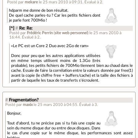
Posté par
mekare
le 25 mars 2010 à 09:31
.
Évalué à
2
.
hdparm me donne de bon résultat.
De quel cache parles-tu ? Car les petits fichiers dont
je parle font 700Mio !
[^]
#
Re: Re:
Posté par
Frédéric Perrin
(
site web personnel
)
le 25 mars 2010 à
16:44
.
Évalué à
2
.
Le PC est un Core 2 Duo avec 2Go de ram
Donc pour peu que les autres applications utilisées
en même temps utilisent moins de 1.3Go (très
probable), tes petits fichiers de 700Mio tiennent bien au chaud dans le
cache. Essaie de faire la corrélation entre la valeurs donnée par free(1)
avant la copie (le chiffre free + buffers/cache) et la taille des fichiers à
partir de laquelle les taux de transferts s'écroulent.
#
Fragmentation?
Posté par
maxix
le 25 mars 2010 à 04:55
.
Évalué à
3
.
Bonjour,
Tout d'abord, tu ne précise pas si tu fais une copie au
sein du meme disque dur ou entre deux disques. Dans
le cas d'une copie sur le même disque, les performances sont assez