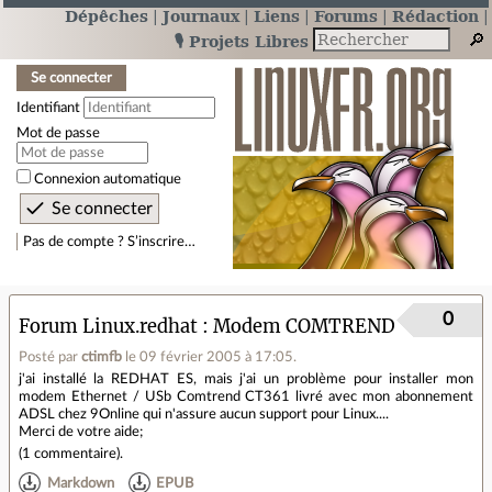
Dépêches
Journaux
Liens
Forums
Rédaction
🎙️ Projets Libres
Se connecter
Identifiant
Mot de passe
Connexion automatique
Pas de compte ? S’inscrire…
0
Forum Linux.redhat
Modem COMTREND
Posté par
ctimfb
le 09 février 2005 à 17:05
.
j'ai installé la REDHAT ES, mais j'ai un problème pour installer mon
modem Ethernet / USb Comtrend CT361 livré avec mon abonnement
ADSL chez 9Online qui n'assure aucun support pour Linux....
Merci de votre aide;
(
1 commentaire
).
Markdown
EPUB