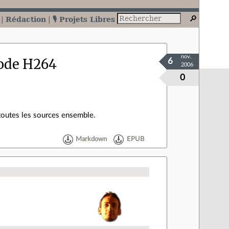
Rédaction
🎙️ Projets Libres
nov.
code H264
6
2006
0
 toutes les sources ensemble.
Markdown
EPUB