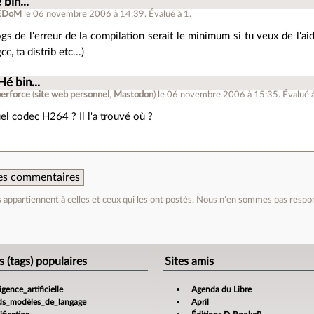
 bin...
EDoM
le 06 novembre 2006 à 14:39
.
Évalué à
1
.
gs de l'erreur de la compilation serait le minimum si tu veux de l'aid
c, ta distrib etc...)
Hé bin...
berforce
(
site web personnel
,
Mastodon
)
le 06 novembre 2006 à 15:35
.
Évalué 
uel codec H264 ? Il l'a trouvé où ?
 des commentaires
appartiennent à celles et ceux qui les ont postés. Nous n’en sommes pas respo
e
s (tags) populaires
Sites amis
ligence_artificielle
Agenda du Libre
ds_modèles_de_langage
April