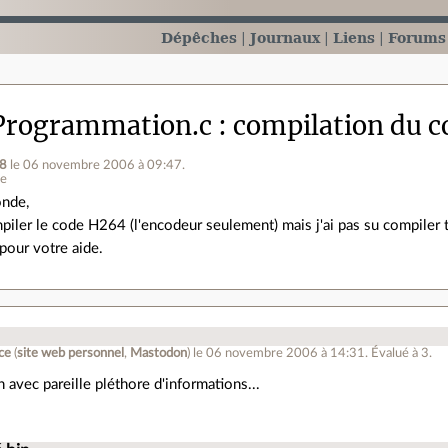
Dépêches
Journaux
Liens
Forums
Programmation.c
compilation du 
_8
le 06 novembre 2006 à 09:47
.
ne
onde,
piler le code H264 (l'encodeur seulement) mais j'ai pas su compiler
pour votre aide.
.
rce
(
site web personnel
,
Mastodon
)
le 06 novembre 2006 à 14:31
.
Évalué à
3
.
n avec pareille pléthore d'informations...