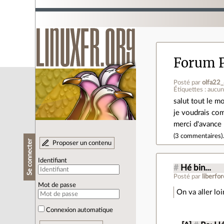
Forum 
Posté par
olfa22
Étiquettes : aucu
salut tout le m
je voudrais com
merci d'avance 
(
3 commentaires
)
Se connecter
Proposer un contenu
Identifiant
#
Hé bin...
Posté par
liberfo
Mot de passe
On va aller loi
Connexion automatique