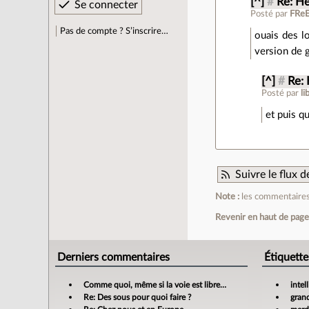
[^]
#
Re: Hé
Posté par
FRe
Pas de compte ? S’inscrire…
ouais des lo
version de gc
[^]
#
Re: 
Posté par
li
et puis q
Suivre le flux
Note :
les commentaires 
Revenir en haut de pag
Derniers commentaires
Étiquette
Comme quoi, même si la voie est libre…
intel
Re: Des sous pour quoi faire ?
gran