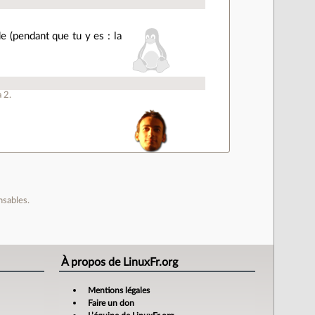
e (pendant que tu y es : la
à
2
.
nsables.
À propos de LinuxFr.org
Mentions légales
Faire un don