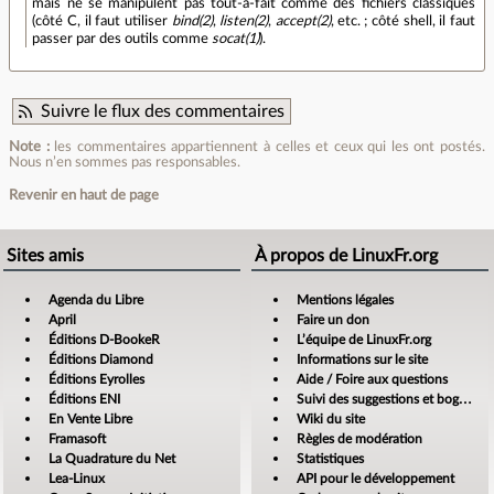
mais ne se manipulent pas tout-à-fait comme des fichiers classiques
(côté C, il faut utiliser
bind(2)
,
listen(2)
,
accept(2)
, etc. ; côté shell, il faut
passer par des outils comme
socat(1)
).
Suivre le flux des commentaires
Note :
les commentaires appartiennent à celles et ceux qui les ont postés.
Nous n’en sommes pas responsables.
Revenir en haut de page
Sites amis
À propos de LinuxFr.org
Agenda du Libre
Mentions légales
April
Faire un don
Éditions D-BookeR
L’équipe de LinuxFr.org
Éditions Diamond
Informations sur le site
Éditions Eyrolles
Aide / Foire aux questions
Éditions ENI
Suivi des suggestions et bogues
En Vente Libre
Wiki du site
Framasoft
Règles de modération
La Quadrature du Net
Statistiques
Lea-Linux
API pour le développement