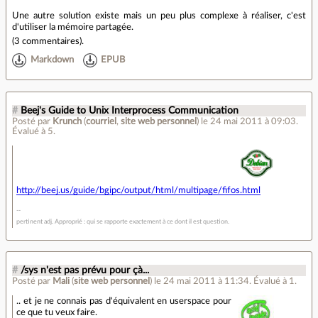
Une autre solution existe mais un peu plus complexe à réaliser, c'est
d'utiliser la mémoire partagée.
(
3 commentaires
).
Markdown
EPUB
#
Beej's Guide to Unix Interprocess Communication
Posté par
Krunch
(
courriel
,
site web personnel
)
le 24 mai 2011 à 09:03
.
Évalué à
5
.
http://beej.us/guide/bgipc/output/html/multipage/fifos.html
pertinent adj. Approprié : qui se rapporte exactement à ce dont il est question.
#
/sys n'est pas prévu pour çà...
Posté par
Mali
(
site web personnel
)
le 24 mai 2011 à 11:34
.
Évalué à
1
.
.. et je ne connais pas d'équivalent en userspace pour
ce que tu veux faire.