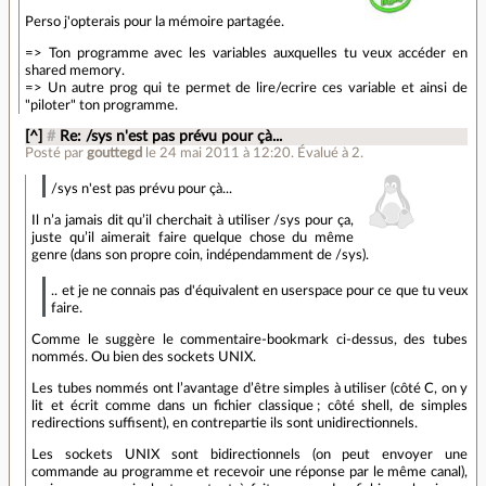
Perso j'opterais pour la mémoire partagée.
=> Ton programme avec les variables auxquelles tu veux accéder en
shared memory.
=> Un autre prog qui te permet de lire/ecrire ces variable et ainsi de
"piloter" ton programme.
[^]
#
Re: /sys n'est pas prévu pour çà...
Posté par
gouttegd
le 24 mai 2011 à 12:20
.
Évalué à
2
.
/sys n'est pas prévu pour çà...
Il n’a jamais dit qu’il cherchait à utiliser /sys pour ça,
juste qu’il aimerait faire quelque chose du même
genre (dans son propre coin, indépendamment de /sys).
.. et je ne connais pas d'équivalent en userspace pour ce que tu veux
faire.
Comme le suggère le commentaire-bookmark ci-dessus, des tubes
nommés. Ou bien des sockets UNIX.
Les tubes nommés ont l’avantage d’être simples à utiliser (côté C, on y
lit et écrit comme dans un fichier classique ; côté shell, de simples
redirections suffisent), en contrepartie ils sont unidirectionnels.
Les sockets UNIX sont bidirectionnels (on peut envoyer une
commande au programme et recevoir une réponse par le même canal),