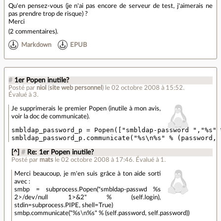
Qu'en pensez-vous (je n'ai pas encore de serveur de test, j'aimerais ne
pas prendre trop de risque) ?
Merci
(
2 commentaires
).
Markdown
EPUB
#
1er Popen inutile?
Posté par
niol
(
site web personnel
)
le 02 octobre 2008 à 15:52
.
Évalué à
3
.
Je supprimerais le premier Popen (inutile à mon avis,
voir la doc de communicate).
smbldap_password_p = Popen(["smbldap-password ","%s" 
[^]
#
Re: 1er Popen inutile?
Posté par
mats
le 02 octobre 2008 à 17:46
.
Évalué à
1
.
Merci beaucoup, je m'en suis grâce à ton aide sorti
avec :
smbp = subprocess.Popen("smbldap-passwd %s
2>/dev/null 1>&2" % (self.login),
stdin=subprocess.PIPE, shell=True)
smbp.communicate("%s\n%s" % (self.password, self.password))