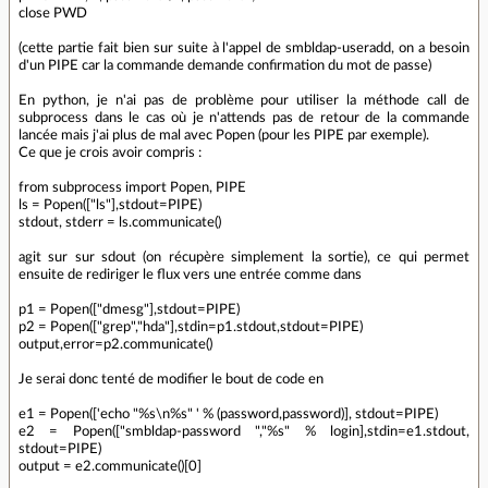
close PWD
(cette partie fait bien sur suite à l'appel de smbldap-useradd, on a besoin
d'un PIPE car la commande demande confirmation du mot de passe)
En python, je n'ai pas de problème pour utiliser la méthode call de
subprocess dans le cas où je n'attends pas de retour de la commande
lancée mais j'ai plus de mal avec Popen (pour les PIPE par exemple).
Ce que je crois avoir compris :
from subprocess import Popen, PIPE
ls = Popen(["ls"],stdout=PIPE)
stdout, stderr = ls.communicate()
agit sur sur sdout (on récupère simplement la sortie), ce qui permet
ensuite de rediriger le flux vers une entrée comme dans
p1 = Popen(["dmesg"],stdout=PIPE)
p2 = Popen(["grep","hda"],stdin=p1.stdout,stdout=PIPE)
output,error=p2.communicate()
Je serai donc tenté de modifier le bout de code en
e1 = Popen(['echo "%s\n%s" ' % (password,password)], stdout=PIPE)
e2 = Popen(["smbldap-password ","%s" % login],stdin=e1.stdout,
stdout=PIPE)
output = e2.communicate()[0]