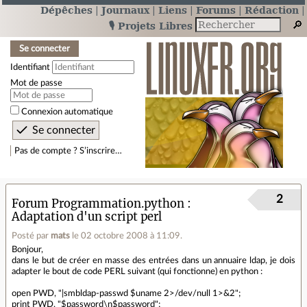
Dépêches
Journaux
Liens
Forums
Rédaction
🎙️ Projets Libres
Se connecter
Identifiant
Mot de passe
Connexion automatique
Pas de compte ? S’inscrire…
2
Forum Programmation.python
Adaptation d'un script perl
Posté par
mats
le 02 octobre 2008 à 11:09
.
Bonjour,
dans le but de créer en masse des entrées dans un annuaire ldap, je dois
adapter le bout de code PERL suivant (qui fonctionne) en python :
open PWD, "|smbldap-passwd $uname 2>/dev/null 1>&2";
print PWD, "$password\n$password";