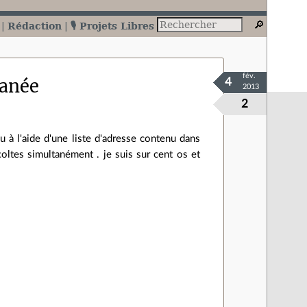
Rédaction
🎙️ Projets Libres
fév.
tanée
4
2013
2
u à l'aide d'une liste d'adresse contenu dans
écoltes simultanément . je suis sur cent os et