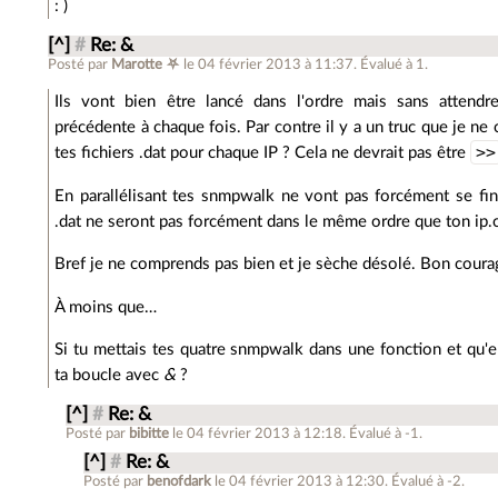
: )
[^]
#
Re: &
Posté par
Marotte ⛧
le 04 février 2013 à 11:37
.
Évalué à
1
.
Ils vont bien être lancé dans l'ordre mais sans attend
précédente à chaque fois. Par contre il y a un truc que je ne
>>
tes fichiers .dat pour chaque IP ? Cela ne devrait pas être
En parallélisant tes snmpwalk ne vont pas forcément se finir
.dat ne seront pas forcément dans le même ordre que ton ip.c
Bref je ne comprends pas bien et je sèche désolé. Bon coura
À moins que…
Si tu mettais tes quatre snmpwalk dans une fonction et qu'ens
ta boucle avec
&
?
[^]
#
Re: &
Posté par
bibitte
le 04 février 2013 à 12:18
.
Évalué à
-1
.
[^]
#
Re: &
Posté par
benofdark
le 04 février 2013 à 12:30
.
Évalué à
-2
.