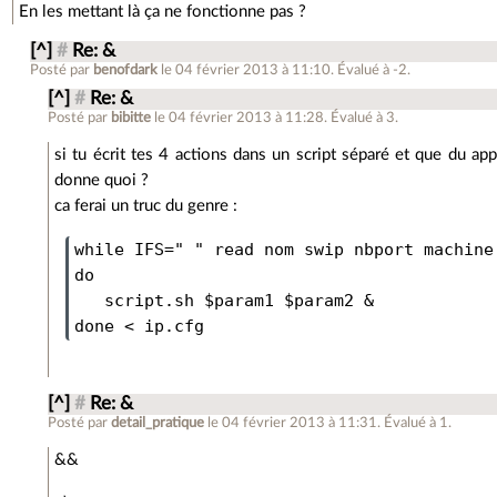
En les mettant là ça ne fonctionne pas ?
[^]
#
Re: &
Posté par
benofdark
le 04 février 2013 à 11:10
.
Évalué à
-2
.
[^]
#
Re: &
Posté par
bibitte
le 04 février 2013 à 11:28
.
Évalué à
3
.
si tu écrit tes 4 actions dans un script séparé et que du ap
donne quoi ?
ca ferai un truc du genre :
while IFS=" " read nom swip nbport machine

do

   script.sh $param1 $param2 &

[^]
#
Re: &
Posté par
detail_pratique
le 04 février 2013 à 11:31
.
Évalué à
1
.
&&