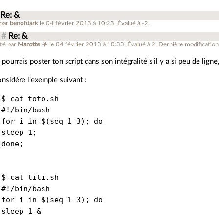
Re: &
 par
benofdark
le 04 février 2013 à 10:23
.
Évalué à
-2
.
#
Re: &
té par
Marotte ⛧
le 04 février 2013 à 10:33
.
Évalué à
2
.
Dernière modification
 pourrais poster ton script dans son intégralité s'il y a si peu de ligne, 
nsidère l'exemple suivant :
$ cat toto.sh

#!/bin/bash

for i in $(seq 1 3); do

sleep 1;

done;

$ cat titi.sh

#!/bin/bash

for i in $(seq 1 3); do

sleep 1 &
