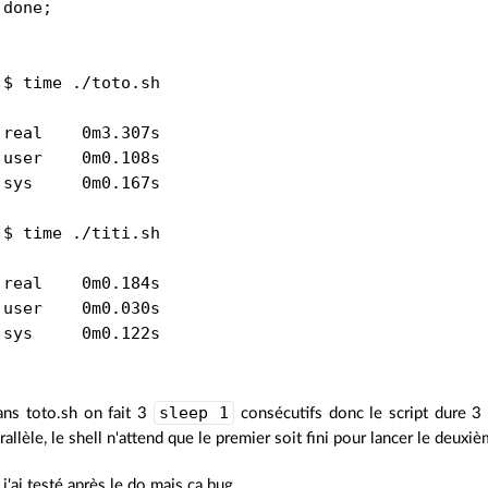
done;

$ time ./toto.sh

real    0m3.307s

user    0m0.108s

sys     0m0.167s

$ time ./titi.sh

real    0m0.184s

user    0m0.030s

sleep 1
ns toto.sh on fait 3
consécutifs donc le script dure 3 
rallèle, le shell n'attend que le premier soit fini pour lancer le deuxiè
j'ai testé après le do mais ça bug