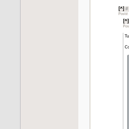
[^]
#
Posté
[^]
Pos
Tu
Co