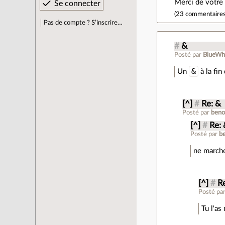
Merci de votre
(
23 commentaire
Pas de compte ? S’inscrire…
#
&
Posté par
BlueWh
&
Un
à la fin
[^]
#
Re: &
Posté par
beno
[^]
#
Re:
Posté par
b
ne marche
[^]
#
R
Posté pa
Tu l'as