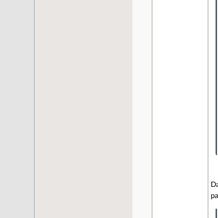
Da
pa