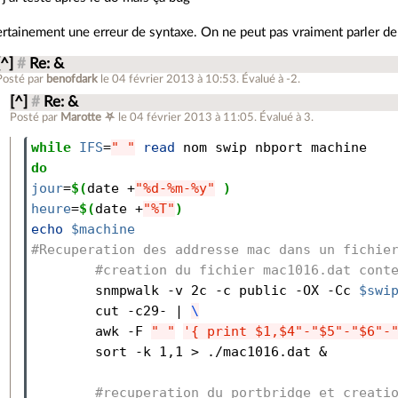
rtainement une erreur de syntaxe. On ne peut pas vraiment parler d
[^]
#
Re: &
Posté par
benofdark
le 04 février 2013 à 10:53
.
Évalué à
-2
.
[^]
#
Re: &
Posté par
Marotte ⛧
le 04 février 2013 à 11:05
.
Évalué à
3
.
while 
IFS
=
" "
read 
do
jour
=
$(
date +
"%d-%m-%y"
)
heure
=
$(
date +
"%T"
)
echo
$machine
#Recuperation des addresse mac dans un fichie
#creation du fichier mac1016.dat cont
        snmpwalk -v 2c -c public -OX -Cc 
$swi
        cut -c29- | 
\
        awk -F 
" "
'{ print $1,$4"-"$5"-"$6"-
        sort -k 1,1 > ./mac1016.dat &

#recuperation du portbridge et creati