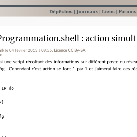
Dépêches
Journaux
Liens
Forums
Programmation.shell
action simul
ark
le 04 février 2013 à 09:55
.
Licence CC By‑SA.
ne
ai une script récoltant des informations sur différent poste du résea
fig . Cependant c'est action se font 1 par 1 et j'aimerai faire ces r
 IP do 

}
