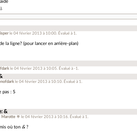
 aide
s
).
isper
le 04 février 2013 à 10:00
.
Évalué à
1
.
 de la ligne? (pour lancer en arrière-plan)
fdark
le 04 février 2013 à 10:05
.
Évalué à
-1
.
 &
enofdark
le 04 février 2013 à 10:10
.
Évalué à
1
.
 pas : S
e: &
r
Marotte ⛧
le 04 février 2013 à 10:16
.
Évalué à
1
.
 mis où ton
&
?