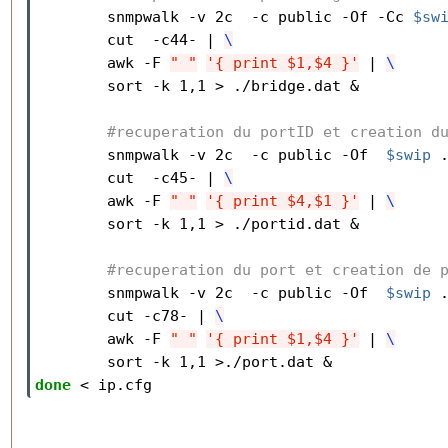
        snmpwalk -v 2c  -c public -Of -Cc 
$sw
        cut  -c44- | 
\
        awk -F 
" "
'{ print $1,$4 }'
 | 
\
        sort -k 1,1 > ./bridge.dat &

#recuperation du portID et creation d
        snmpwalk -v 2c  -c public -Of  
$swip
 
        cut  -c45- | 
\
        awk -F 
" "
'{ print $4,$1 }'
 | 
\
        sort -k 1,1 > ./portid.dat &

#recuperation du port et creation de 
        snmpwalk -v 2c  -c public -Of  
$swip
 
        cut -c78- | 
\
        awk -F 
" "
'{ print $1,$4 }'
 | 
\
done