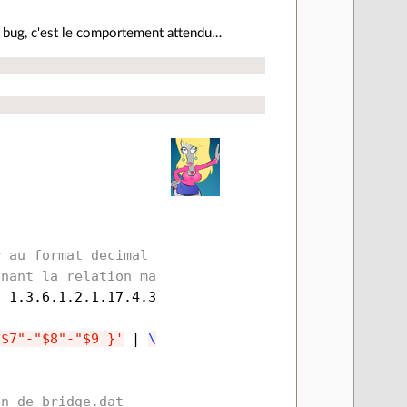
e bug, c'est le comportement attendu…
r au format decimal et hexa
enant la relation mac hex / mac deci
p
 1.3.6.1.2.1.17.4.3.1.1 | 
\
"$7"-"$8"-"$9 }'
 | 
\
on de bridge.dat