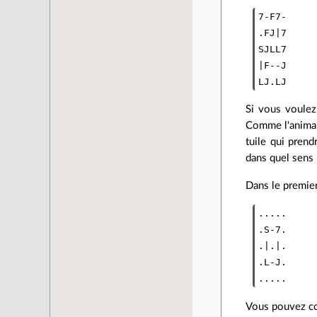
7-F7-

.FJ|7

SJLL7

|F--J

Si vous voulez 
Comme l'animal 
tuile qui prend
dans quel sens 
Dans le premier
.....

.S-7.

.|.|.

.L-J.

Vous pouvez com