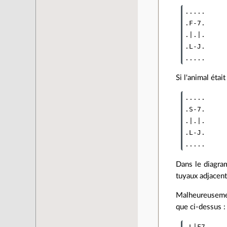
.....

.F-7.

.|.|.

.L-J.

Si l'animal étai
.....

.S-7.

.|.|.

.L-J.

Dans le diagram
tuyaux adjacent
Malheureusemen
que ci-dessus :
-L|F7
