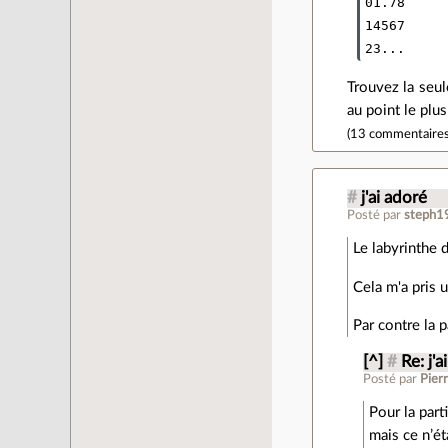
01.78

14567

Trouvez la seul
au point le plu
(
13 commentaire
#
j'ai adoré
Posté par
steph1
Le labyrinthe 
Cela m'a pris 
Par contre la 
[^]
#
Re: j'a
Posté par
Pier
Pour la par
mais ce n’ét