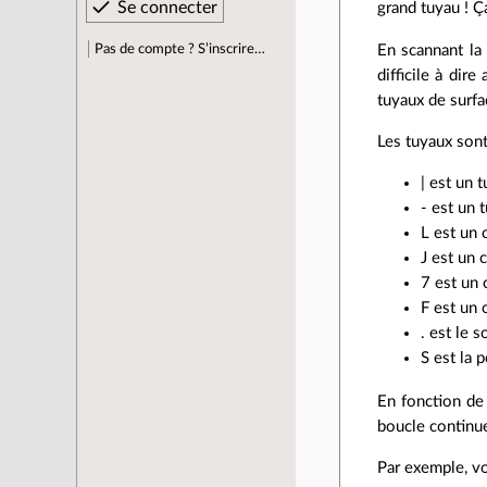
grand tuyau ! Ç
Pas de compte ? S’inscrire…
En scannant la
difficile à dir
tuyaux de surfa
Les tuyaux sont
| est un t
- est un t
L est un 
J est un 
7 est un 
F est un 
. est le s
S est la 
En fonction de 
boucle continu
Par exemple, vo