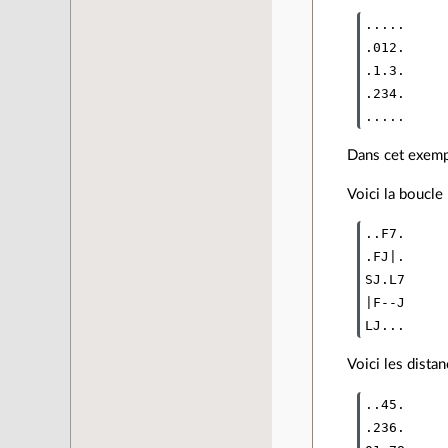
.....

.012.

.1.3.

.234.

Dans cet exempl
Voici la boucle
..F7.

.FJ|.

SJ.L7

|F--J

Voici les dista
..45.

.236.
