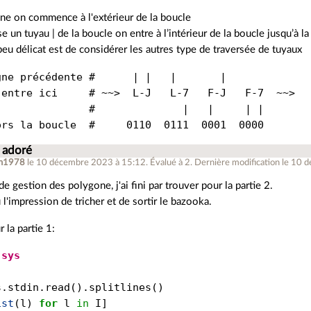
gne on commence à l'extérieur de la boucle
se un tuyau | de la boucle on entre à l’intérieur de la boucle jusqu’à l
peu délicat est de considérer les autres type de traversée de tuyaux
gne précédente #      | |   |       |

 entre ici     # ~~>  L-J   L-7   F-J   F-7  ~~>

               #              |   |     | |

i adoré
ph1978
le 10 décembre 2023 à 15:12
.
Évalué à
2
.
Dernière modification le 10 
de gestion des polygone, j'ai fini par trouver pour la partie 2.
l'impression de tricher et de sortir le bazooka.
 la partie 1:
sys
s
.
stdin
.
read
()
.
splitlines
()
ist
(
l
)
for
l
in
I
]