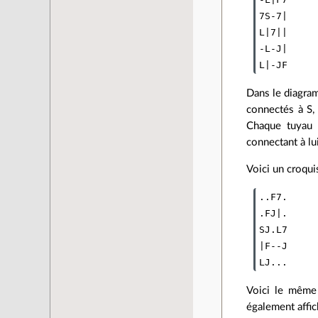
7S-7|

L|7||

-L-J|

Dans le diagram
connectés à S,
Chaque tuyau 
connectant à lu
Voici un croqui
..F7.

.FJ|.

SJ.L7

|F--J

Voici le même 
également affic