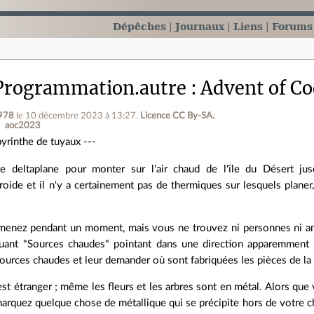
Dépêches
Journaux
Liens
Forums
Programmation.autre
Advent of Co
978
le 10 décembre 2023 à 13:27
.
Licence CC By‑SA.
aoc2023
byrinthe de tuyaux ---
le deltaplane pour monter sur l'air chaud de l'île du Désert jusq
ide et il n'y a certainement pas de thermiques sur lesquels planer,
enez pendant un moment, mais vous ne trouvez ni personnes ni an
uant "Sources chaudes" pointant dans une direction apparemment 
ources chaudes et leur demander où sont fabriquées les pièces de la
est étranger ; même les fleurs et les arbres sont en métal. Alors que
arquez quelque chose de métallique qui se précipite hors de votre c