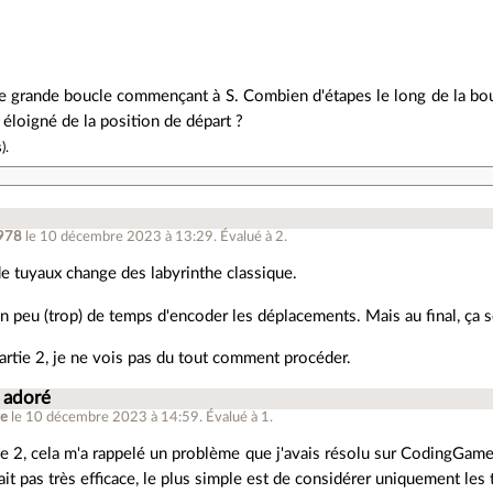
e grande boucle commençant à S. Combien d'étapes le long de la boucl
s éloigné de la position de départ ?
s
).
978
le 10 décembre 2023 à 13:29
.
Évalué à
2
.
de tuyaux change des labyrinthe classique.
un peu (trop) de temps d'encoder les déplacements. Mais au final, ça se
partie 2, je ne vois pas du tout comment procéder.
i adoré
re
le 10 décembre 2023 à 14:59
.
Évalué à
1
.
tie 2, cela m'a rappelé un problème que j'avais résolu sur CodingGam
ait pas très efficace, le plus simple est de considérer uniquement les