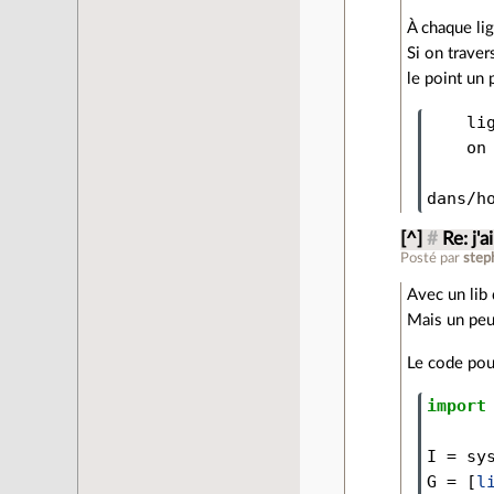
À chaque li
Si on traver
le point un 
    li
    on
      
[^]
#
Re: j'a
Posté par
ste
Avec un lib 
Mais un peu 
Le code pour
import
I
=
sy
G
=
[
l