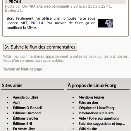
#
PROJ.4
Posté par
Obi MO
(
site web personnel
)
le 29 mars 2011 à 22:41
.
Évalué à
1
.
Bon, finalement j'ai utilisé une lib toute faite sous
licence MIT,
PROJ.4
. Pas moyen de faire ça en
modifiant la MMV.
Suivre le flux des commentaires
Note :
les commentaires appartiennent à celles et ceux qui les ont postés.
Nous n’en sommes pas responsables.
Revenir en haut de page
Sites amis
À propos de LinuxFr.org
Agenda du Libre
Mentions légales
April
Faire un don
Éditions D-BookeR
L’équipe de LinuxFr.org
Éditions Diamond
Informations sur le site
Éditions Eyrolles
Aide / Foire aux questions
Éditions ENI
Suivi des suggestions et bogues
En Vente Libre
Wiki du site