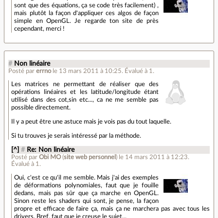
sont que des équations, ça se code très facilement) ,
mais plutôt la façon d'appliquer ces algos de façon
simple en OpenGL. Je regarde ton site de près
cependant, merci !
#
Non linéaire
Posté par
errno
le 13 mars 2011 à 10:25
.
Évalué à
1
.
Les matrices ne permettant de réaliser que des
opérations linéaires et les latitude/longitude étant
utilisé dans des cot,sin etc..., ca ne me semble pas
possible directement.
Il y a peut être une astuce mais je vois pas du tout laquelle.
Si tu trouves je serais intéressé par la méthode.
[^]
#
Re: Non linéaire
Posté par
Obi MO
(
site web personnel
)
le 14 mars 2011 à 12:23
.
Évalué à
1
.
Oui, c'est ce qu'il me semble. Mais j'ai des exemples
de déformations polynomiales, faut que je fouille
dedans, mais pas sûr que ça marche en OpenGL.
Sinon reste les shaders qui sont, je pense, la façon
propre et efficace de faire ça, mais ça ne marchera pas avec tous les
drivers. Bref, faut que je creuse le sujet...