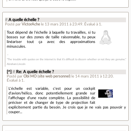
#
A quelle échelle ?
Posté par
VictorAche
le 13 mars 2011 à 23:49
.
Évalué à
1
.
Tout dépend de l'échelle à laquelle tu travailles, si tu
bosses sur des zones de taille raisonnable, tu peux
linéariser tout ça avec des approximations
minuscules.
"The trouble with quotes on the internet is that it’s difficult to discern whether or not they are genuine.”
Abraham Lincoln
[^]
#
Re: A quelle échelle ?
Posté par
Obi MO
(
site web personnel
)
le 14 mars 2011 à 12:20
.
Évalué à
1
.
L'échelle est variable, c'est pour un cockpit
d'avion/hélico, donc potentiellement grande sur
l'affichage d'une route complète. La possibilité de
préciser et de changer de type de projection fait
explicitement partie du besoin. Je crois que je ne vais pas pouvoir y
couper...