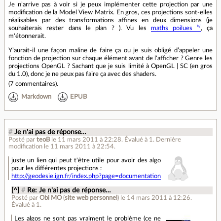
Je n’arrive pas à voir si je peux implémenter cette projection par une
modification de la Model View Matrix. En gros, ces projections sont-elles
réalisables par des transformations affines en deux dimensions (je
souhaiterais rester dans le plan ? ). Vu les
maths poilues
, ça
m'étonnerait.
Y’aurait-il une façon maline de faire ça ou je suis obligé d’appeler une
fonction de projection sur chaque élément avant de l'afficher ? Genre les
projections OpenGL ? Sachant que je suis limité à OpenGL | SC (en gros
du 1.0), donc je ne peux pas faire ça avec des shaders.
(
7 commentaires
).
Markdown
EPUB
#
Je n'ai pas de réponse…
Posté par
teoB
le 11 mars 2011 à 22:28
.
Évalué à
1
.
Dernière
modification le 11 mars 2011 à 22:54.
juste un lien qui peut t'être utile pour avoir des algo
pour les différentes projections :
http://geodesie.ign.fr/index.php?page=documentation
[^]
#
Re: Je n'ai pas de réponse…
Posté par
Obi MO
(
site web personnel
)
le 14 mars 2011 à 12:26
.
Évalué à
1
.
Les algos ne sont pas vraiment le problème (ce ne