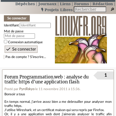
Dépêches
Journaux
Liens
Forums
Rédaction
🎙️ Projets Libres
Se connecter
Identifiant
Mot de passe
Connexion automatique
Pas de compte ? S’inscrire…
1
Forum Programmation.web
analyse du
traffic https d'une application flash
Posté par
PyroTokyo
le 11 novembre 2011 à 15:36
.
Bonsoir a tous
En temps normal, j'arrive assez bien a me debrouiller pour analyser mon
traffic https.
J'utilise Wireshark, et un certificat maison qui sera repris par Firefox.
Or, il y a une application web dont j'aimerais analyser le traffic afin