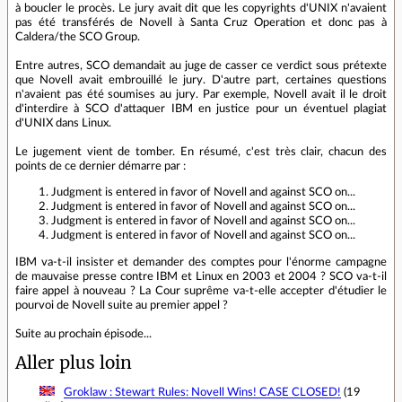
à boucler le procès. Le jury avait dit que les copyrights d'UNIX n'avaient
pas été transférés de Novell à Santa Cruz Operation et donc pas à
Caldera/the SCO Group.
Entre autres, SCO demandait au juge de casser ce verdict sous prétexte
que Novell avait embrouillé le jury. D'autre part, certaines questions
n'avaient pas été soumises au jury. Par exemple, Novell avait il le droit
d'interdire à SCO d'attaquer IBM en justice pour un éventuel plagiat
d'UNIX dans Linux.
Le jugement vient de tomber. En résumé, c'est très clair, chacun des
points de ce dernier démarre par :
Judgment is entered in favor of Novell and against SCO on...
Judgment is entered in favor of Novell and against SCO on...
Judgment is entered in favor of Novell and against SCO on...
Judgment is entered in favor of Novell and against SCO on...
IBM va-t-il insister et demander des comptes pour l'énorme campagne
de mauvaise presse contre IBM et Linux en 2003 et 2004 ? SCO va-t-il
faire appel à nouveau ? La Cour suprême va-t-elle accepter d'étudier le
pourvoi de Novell suite au premier appel ?
Suite au prochain épisode...
Aller plus loin
Groklaw : Stewart Rules: Novell Wins! CASE CLOSED!
(19