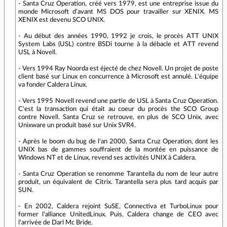
- Santa Cruz Operation, créé vers 1979, est une entreprise issue du
monde Microsoft d'avant MS DOS pour travailler sur XENIX. MS
XENIX est devenu SCO UNIX.
- Au début des années 1990, 1992 je crois, le procès ATT UNIX
System Labs (USL) contre BSDi tourne à la débacle et ATT revend
USL à Novell.
- Vers 1994 Ray Noorda est éjecté de chez Novell. Un projet de poste
client basé sur Linux en concurrence à Microsoft est annulé. L'équipe
va fonder Caldera Linux.
- Vers 1995 Novell revend une partie de USL à Santa Cruz Operation.
C'est la transaction qui était au coeur du procès the SCO Group
contre Novell. Santa Cruz se retrouve, en plus de SCO Unix, avec
Unixware un produit basé sur Unix SVR4.
- Après le boom du bug de l'an 2000, Santa Cruz Operation, dont les
UNIX bas de gammes souffraient de la montée en puissance de
Windows NT et de Linux, revend ses activités UNIX à Caldera.
- Santa Cruz Operation se renomme Tarantella du nom de leur autre
produit, un équivalent de Citrix. Tarantella sera plus tard acquis par
SUN.
- En 2002, Caldera rejoint SuSE, Connectiva et TurboLinux pour
former l'alliance UnitedLinux. Puis, Caldera change de CEO avec
l'arrivée de Darl Mc Bride.