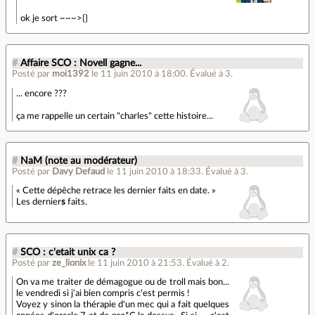
ok je sort ~~~>{}
#
Affaire SCO : Novell gagne...
Posté par
moi1392
le 11 juin 2010 à 18:00
.
Évalué à
3
.
... encore ???
ça me rappelle un certain "charles" cette histoire...
#
NaM (note au modérateur)
Posté par
Davy Defaud
le 11 juin 2010 à 18:33
.
Évalué à
3
.
« Cette dépêche retrace les dernier faits en date. »
Les dernier
s
faits.
#
SCO : c'etait unix ca ?
Posté par
ze_lionix
le 11 juin 2010 à 21:53
.
Évalué à
2
.
On va me traiter de démagogue ou de troll mais bon...
le vendredi si j'ai bien compris c'est permis !
Voyez y sinon la thérapie d'un mec qui a fait quelques