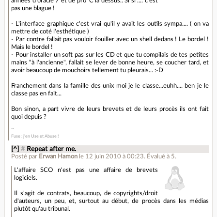
années d'oracle 7 et de pro*C la dessus.. Si si .... c'est
pas une blague !
- L'interface graphique c'est vrai qu'il y avait les outils sympa.... ( on va
mettre de coté l'esthétique )
- Par contre fallait pas vouloir fouiller avec un shell dedans ! Le bordel !
Mais le bordel !
- Pour installer un soft pas sur les CD et que tu compilais de tes petites
mains "à l'ancienne", fallait se lever de bonne heure, se coucher tard, et
avoir beaucoup de mouchoirs tellement tu pleurais... :-D
Franchement dans la famille des unix moi je le classe...euhh.... ben je le
classe pas en fait...
Bon sinon, a part vivre de leurs brevets et de leurs procès ils ont fait
quoi depuis ?
Fuse : j'en Use et Abuse !
[^]
#
Repeat after me.
Posté par
Erwan Hamon
le 12 juin 2010 à 00:23
.
Évalué à
5
.
L'affaire SCO n'est pas une affaire de brevets
logiciels.
Il s'agit de contrats, beaucoup, de copyrights/droit
d'auteurs, un peu, et, surtout au début, de procès dans les médias
plutôt qu'au tribunal.