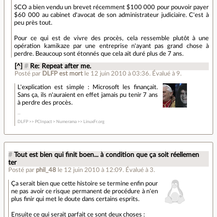
SCO a bien vendu un brevet récemment $100 000 pour pouvoir payer
$60 000 au cabinet d'avocat de son administrateur judiciaire. C'est à
peu près tout.
Pour ce qui est de vivre des procès, cela ressemble plutôt à une
opération kamikaze par une entreprise n'ayant pas grand chose à
perdre. Beaucoup sont étonnés que cela ait duré plus de 7 ans.
[^]
#
Re: Repeat after me.
Posté par
DLFP est mort
le 12 juin 2010 à 03:36
.
Évalué à
9
.
L'explication est simple : Microsoft les finançait.
Sans ça, ils n'auraient en effet jamais pu tenir 7 ans
à perdre des procès.
DLFP >> PCInpact > Numerama >> LinuxFr.org
#
Tout est bien qui finit boen... à condition que ça soit réellemen
ter
Posté par
phil_48
le 12 juin 2010 à 12:09
.
Évalué à
3
.
Ça serait bien que cette histoire se termine enfin pour
ne pas avoir ce risque permanent de procédure à n'en
plus finir qui met le doute dans certains esprits.
Ensuite ce qui serait parfait ce sont deux choses :