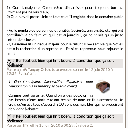
1) Que l'amalgame Caldera/Sco disparaisse pour toujours (on n'a
vraiment pas besoin d'eux)
2) Que Novell passe Unix et tout ce qu'il englobe dans le domaine public
:
- Vu le nombre de personnes et entités (sociérés, université, etc) qui ont
contribués à en faire ce qu'il est aujourd'hui, ça ne serait qu'un juste
retour des choses,
- Ça éliminerait un risque majeur pour le futur : Il me semble que Novell
est à la recherche d'un repreneur ! Et si ce repreneur nous rejouait le
film ?
[^]
#
Re: Tout est bien qui finit boen... à condition que ça soit
réellemen
Posté par
🚲 Tanguy Ortolo
(
site web personnel
)
le 12 juin 2010 à
12:36
.
Évalué à
4
.
1) Que l'amalgame Caldera/Sco disparaisse pour
toujours (on n'a vraiment pas besoin d'eux)
Comme tout parasite. Quand on a des poux, on n'a
pas besoin d'eux, mais eux ont besoin de nous et ils s'accrochent. Je
crois qu'on est tous d'accord, SCO sont des nuisibles qui ne produisent
rien, donc à abattre.
[^]
#
Re: Tout est bien qui finit boen... à condition que ça soit
réellemen
Posté par
thy_off
le 13 juin 2010 à 00:29
.
Évalué à
2
.