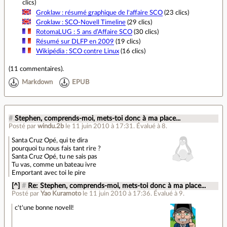
clics)
Groklaw : résumé graphique de l'affaire SCO
(23 clics)
Groklaw : SCO-Novell Timeline
(29 clics)
RotomaLUG : 5 ans d’Affaire SCO
(30 clics)
Résumé sur DLFP en 2009
(19 clics)
Wikipédia : SCO contre Linux
(16 clics)
(
11 commentaires
).
Markdown
EPUB
#
Stephen, comprends-moi, mets-toi donc à ma place...
Posté par
windu.2b
le 11 juin 2010 à 17:31
.
Évalué à
8
.
Santa Cruz Opé, qui te dira
pourquoi tu nous fais tant rire ?
Santa Cruz Opé, tu ne sais pas
Tu vas, comme un bateau ivre
Emportant avec toi le pire
[^]
#
Re: Stephen, comprends-moi, mets-toi donc à ma place...
Posté par
Yao Kuramoto
le 11 juin 2010 à 17:36
.
Évalué à
9
.
c't'une bonne novell!