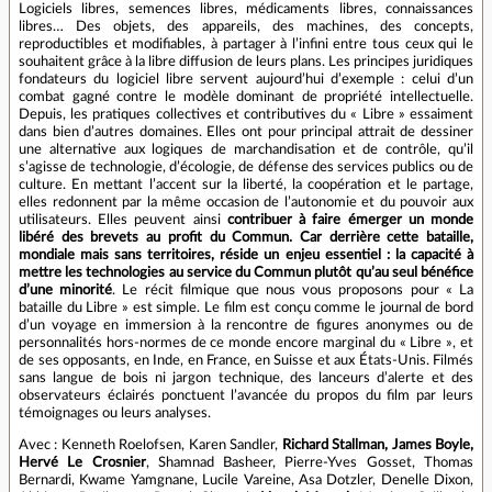
Logiciels libres, semences libres, médicaments libres, connaissances
libres… Des objets, des appareils, des machines, des concepts,
reproductibles et modiﬁables, à partager à l’inﬁni entre tous ceux qui le
souhaitent grâce à la libre diﬀusion de leurs plans. Les principes juridiques
fondateurs du logiciel libre servent aujourd’hui d’exemple : celui d’un
combat gagné contre le modèle dominant de propriété intellectuelle.
Depuis, les pratiques collectives et contributives du « Libre » essaiment
dans bien d’autres domaines. Elles ont pour principal attrait de dessiner
une alternative aux logiques de marchandisation et de contrôle, qu’il
s’agisse de technologie, d’écologie, de défense des services publics ou de
culture. En mettant l’accent sur la liberté, la coopération et le partage,
elles redonnent par la même occasion de l’autonomie et du pouvoir aux
utilisateurs. Elles peuvent ainsi
contribuer à faire émerger un monde
libéré des brevets au proﬁt du Commun. Car derrière ce
tt
e bataille,
mondiale mais sans territoires, réside un enjeu essen
ti
el : la capacité à
me
tt
re les technologies au service du Commun plutôt qu’au seul bénéﬁce
d’une minorité
. Le récit ﬁlmique que nous vous proposons pour « La
bataille du Libre » est simple. Le ﬁlm est conçu comme le journal de bord
d’un voyage en immersion à la rencontre de ﬁgures anonymes ou de
personnalités hors-normes de ce monde encore marginal du « Libre », et
de ses opposants, en Inde, en France, en Suisse et aux États-Unis. Filmés
sans langue de bois ni jargon technique, des lanceurs d’alerte et des
observateurs éclairés ponctuent l’avancée du propos du ﬁlm par leurs
témoignages ou leurs analyses.
Avec : Kenneth Roelofsen, Karen Sandler,
Richard Stallman, James Boyle,
Hervé Le Crosnier
, Shamnad Basheer, Pierre-Yves Gosset, Thomas
Bernardi, Kwame Yamgnane, Lucile Vareine, Asa Dotzler, Denelle Dixon,