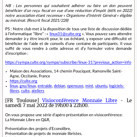
NB : Les personnes qui souhaitent adhérer ou faire un don peuvent
bénéficier d’un reçu fiscal en vue d’une réduction d’impôt (66% en 2022)
notre association étant reconnue « Organisme d’Intérêt Général » éligible
au mécénat. (Rescrit fiscal 2021/228)
PS : Notre club met à la disposition de tous une liste de discussion dédiée
à l’informatique “libre” : «
linux31@culte.org
». Vous pouvez sans attendre
demander à y être inscrit pour, le cas échéant, y exposer une difficulté et
bénéficier de l’aide et de conseils d’une centaine de participants. Il vous
suffit de vous rendre à cette adresse et d’y formuler votre demande
d’inscription :
https://sympa.culte.org/sympa/subscribe/linux-31?previous_action=info
Maison des Associations, 14 chemin Pouciquot, Ramonville Saint-
Agne, Occitanie, France
https://culte.org
linux
,
gnu/linux
,
entraide
,
debian
,
opensuse
,
mint
,
ubuntu
,
logiciels-
libres
,
culte
,
ateliers
[FR Toulouse]
Visioconférence Monnaie Libre
- Le
samedi 7 mai 2022 de 19h00 à 22h00.
On vous propose une série d’apéro présentation en visioconférence:
La Monnaie Libre en Q&R,
Présentation des projets d’Econolibre,
Présentation de projets de monnaie libristes,