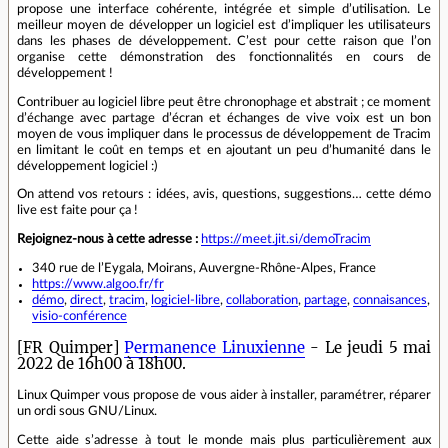
propose une interface cohérente, intégrée et simple d’utilisation. Le
meilleur moyen de développer un logiciel est d’impliquer les utilisateurs
dans les phases de développement. C’est pour cette raison que l’on
organise cette démonstration des fonctionnalités en cours de
développement !
Contribuer au logiciel libre peut être chronophage et abstrait ; ce moment
d’échange avec partage d’écran et échanges de vive voix est un bon
moyen de vous impliquer dans le processus de développement de Tracim
en limitant le coût en temps et en ajoutant un peu d’humanité dans le
développement logiciel :)
On attend vos retours : idées, avis, questions, suggestions… cette démo
live est faite pour ça !
Rejoignez-nous à cette adresse :
https://meet.jit.si/demoTracim
340 rue de l’Eygala, Moirans, Auvergne-Rhône-Alpes, France
https://www.algoo.fr/fr
démo
,
direct
,
tracim
,
logiciel-libre
,
collaboration
,
partage
,
connaisances
,
visio-conférence
[FR Quimper]
Permanence Linuxienne
- Le jeudi 5 mai
2022 de 16h00 à 18h00.
Linux Quimper vous propose de vous aider à installer, paramétrer, réparer
un ordi sous GNU/Linux.
Cette aide s’adresse à tout le monde mais plus particulièrement aux