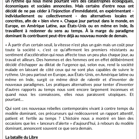
un rythme qui nous mène pourtant vers des catastrophes écologiques,
économiques et sociales annoncées. Mais certains d’entre nous ont
décidé de ne pas céder à l’injonction d’immédiateté, en expérimentant -
individuellement ou collectivement - des alternatives locales et
concrètes, afin de « bien vivre ». Chaque jour partout dans le monde, en
Europe, en Amérique Latine, aux États-Unis ou en même en Inde, ils
travaillent à redonner du sens au temps. À la marge du paradigme
dominant ils contribuent peut-être déjà au nouveau monde de demain.
« À partir d’un certain seuil, la vitesse n’est plus un gain mais un coût pour
toute la société », c’est ce qu’affirment les premiers résistants au
sentiment d’accélération qui nous affecte tous un peu plus chaque jour, au
travail et ailleurs. Des hommes et des femmes ont en effet délibérément
décidé d’échapper au diktat de l’urgence qui, selon eux, rend la société
malade en laissant de côté ceux qui ne sont plus capables de suivre le
rythme. Un peu partout en Europe, aux États-Unis, en Amérique latine ou
même en Inde, surgit ce même désir de ralentir et d’inventer de
nouveaux paradigmes. Les pratiques alternatives pour tenter d’inventer
d’autres rapports au temps nous sont encore largement inconnues et
quand nous les connaissons, elles nous paraissent utopiques. Et
pourtant…
Qui sont ces nouveaux rebelles contemporains vivant à contre temps du
modèle dominant, ces précurseurs qui redécouvrent un rapport attentif,
patient et fertile au temps ? L’histoire nous a montré en bien des
occasions que les « lanceurs d’alerte » d’aujourd’hui, à rebours du modèle
dominant, annoncent souvent ce que sera demain.
La bataille du Libre