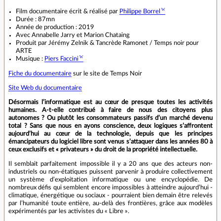
Film documentaire écrit & réalisé par
Philippe Borrel
Durée : 87mn
Année de production : 2019
Avec Annabelle Jarry et Marion Chataing
Produit par Jérémy Zelnik & Tancrède Ramonet / Temps noir pour
ARTE
Musique :
Piers Faccini
Fiche du documentaire
sur le site de Temps Noir
Site Web du documentaire
Désormais l’informatique est au cœur de presque toutes les activités
humaines. A-t-elle contribué à faire de nous des citoyens plus
autonomes ? Ou plutôt les consommateurs passifs d’un marché devenu
total ? Sans que nous en ayons conscience, deux logiques s’aﬀrontent
aujourd’hui au cœur de la technologie, depuis que les principes
émancipateurs du logiciel libre sont venus s’attaquer dans les années 80 à
ceux exclusifs et « privateurs » du droit de la propriété intellectuelle.
Il semblait parfaitement impossible il y a 20 ans que des acteurs non-
industriels ou non-étatiques puissent parvenir à produire collectivement
un système d’exploitation informatique ou une encyclopédie. De
nombreux déﬁs qui semblent encore impossibles à atteindre aujourd’hui -
climatique, énergétique ou sociaux - pourraient bien demain être relevés
par l’humanité toute entière, au-delà des frontières, grâce aux modèles
expérimentés par les activistes du « Libre ».