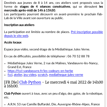
Destinés aux jeunes de 8 à 14 ans, ces ateliers sont proposés sous la
forme de
stages de 4 séances consécutives
, qui se déroulent
les
mercredis après-midi de 14h à 15h30
.
Les participants pourront découvrir en avant-première le prochain Fab-
Lab de la Ville avant son ouverture au public.
Inscription aux ateliers
La participation est limitée au nombre de places.
Pré-inscription possible
depuis le site web
.
Accès locaux
Espace jeux vidéo, second étage de la Médiathèque Jules Verne.
En cas de difficultés, possibilité de téléphoner : 06 70 52 88 78
Médiathèque Jules Verne, 2 rue de Malines, Vandœuvre-lès-Nancy,
Grand Est, France
https://fccl-vandoeuvre.fr/les-codeurs-en-herbe
fccl
,
atelier
,
jeu-video
,
scratch
,
mediatheque-jules-verne
[FR Die]
Club Python
- Le mercredi 4 mai 2022 de 14h00
à 16h00.
Club Python
ouvert à tous, avec un peu d’algo, des gpios, de la robotique,
etc.
A.R.N. 53 rue Camille Buffardel, Die, Auvergne-Rhône-Alpes, France