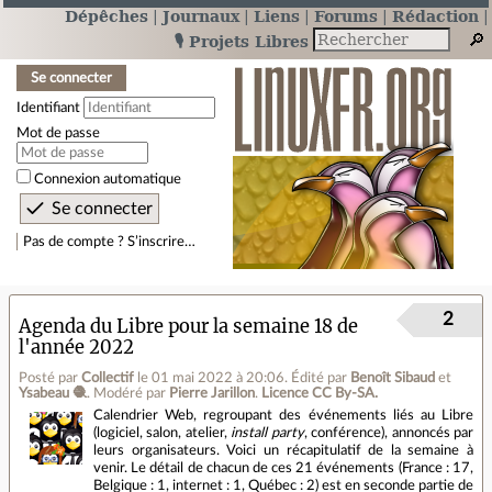
Dépêches
Journaux
Liens
Forums
Rédaction
🎙️ Projets Libres
Se connecter
Identifiant
Mot de passe
Connexion automatique
Pas de compte ? S’inscrire…
2
Agenda du Libre pour la semaine 18 de
l'année 2022
Posté par
Collectif
le 01 mai 2022 à 20:06
.
Édité par
Benoît Sibaud
et
Ysabeau 🧶
.
Modéré par
Pierre Jarillon
.
Licence CC By‑SA.
Calendrier Web, regroupant des événements liés au Libre
(logiciel, salon, atelier,
install party
, conférence), annoncés par
leurs organisateurs. Voici un récapitulatif de la semaine à
venir. Le détail de chacun de ces 21 événements (France : 17,
Belgique : 1, internet : 1, Québec : 2) est en seconde partie de