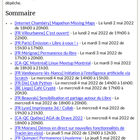
dépêche.
Sommaire
[internet Chambéry]
Mapathon Missing Maps
- Le lundi 2 mai 2022
de 18h00 à 20h00.
[FR Villeurbanne]
C’est ouvert!
- Le lundi 2 mai 2022 de 19h00 à
22h00.
[FR Paris]
Émission « Libre à vous ! »
- Le mardi 3 mai 2022 de
15h30 à 17h00.
[FR Mérignac]
Permanence du libre
- Le mardi 3 mai 2022 de
17h30 à 20h00.
[CA-QC Montréal]
Linux-Meetup Montréal
- Le mardi 3 mai 2022
de 18h30 à 21h30.
[FR Vandoeuvre-lès-Nancy]
Initiation à l’intelligence artificielle via
Scratch
- Le mercredi 4 mai 2022 de 14h00 à 15h30.
[FR Die]
Club Python
- Le mercredi 4 mai 2022 de 14h00 à 16h00.
[BE Liege]
Café Crypté
- Le mercredi 4 mai 2022 de 17h00 à
20h30.
[FR Beauvais]
Sensibilisation et partage autour du Libre
- Le
mercredi 4 mai 2022 de 18h00 à 20h00.
[FR Lyon]
Imprimante 3d / Collab
- Le mercredi 4 mai 2022 de
19h30 à 21h30.
[CA-QC Québec]
AGA de Drave 2022
- Le mercredi 4 mai 2022 de
18h00 à 20h00.
[FR Moirans]
Démos en direct sur nouvelles fonctionnalités de
Tracim (en visio)
- Le jeudi 5 mai 2022 de 12h00 à 12h30.
[FR Quimper]
Permanence Linuxienne
- Le jeudi 5 mai 2022 de