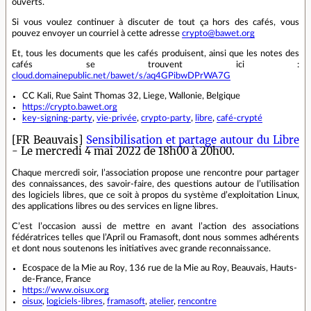
ouverts.
Si vous voulez continuer à discuter de tout ça hors des cafés, vous
pouvez envoyer un courriel à cette adresse
crypto@bawet.org
Et, tous les documents que les cafés produisent, ainsi que les notes des
cafés se trouvent ici :
cloud.domainepublic.net/bawet/s/aq4GPibwDPrWA7G
CC Kali, Rue Saint Thomas 32, Liege, Wallonie, Belgique
https://crypto.bawet.org
key-signing-party
,
vie-privée
,
crypto-party
,
libre
,
café-crypté
[FR Beauvais]
Sensibilisation et partage autour du Libre
- Le mercredi 4 mai 2022 de 18h00 à 20h00.
Chaque mercredi soir, l’association propose une rencontre pour partager
des connaissances, des savoir-faire, des questions autour de l’utilisation
des logiciels libres, que ce soit à propos du système d’exploitation Linux,
des applications libres ou des services en ligne libres.
C’est l’occasion aussi de mettre en avant l’action des associations
fédératrices telles que l’April ou Framasoft, dont nous sommes adhérents
et dont nous soutenons les initiatives avec grande reconnaissance.
Ecospace de la Mie au Roy, 136 rue de la Mie au Roy, Beauvais, Hauts-
de-France, France
https://www.oisux.org
oisux
,
logiciels-libres
,
framasoft
,
atelier
,
rencontre