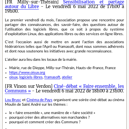
[FR Milly-sur-Thérain]
Sensibilisation et partage
autour du Libre
- Le vendredi 6 mai 2022 de 17h00 à
19h00.
Le premier vendredi du mois, l’association propose une rencontre pour
partager des connaissances, des savoir-faire, des questions autour de
l’utilisation des logiciels libres, que ce soit à propos du système
d’exploitation Linux, des applications libres ou des services en ligne libres.
C’est l’occasion aussi de mettre en avant l’action des associations
fédératrices telles que l’April ou Framasoft, dont nous sommes adhérents
et dont nous soutenons les initiatives avec grande reconnaissance.
L’atelier aura lieu dans les locaux de la mairie.
Mairie, rue de Dieppe, Milly-sur-Thérain, Hauts-de-France, France
https://www.oisux.org
oisux
,
logiciels-libres
,
framasoft
,
atelier
[FR Vinon sur Verdon]
Ciné-débat « Faire ensemble, les
Communs »
- Le vendredi 6 mai 2022 de 18h00 à 23h00.
Lou Brusc
et
Cinéma de Pays
organisent une soirée ciné-débat au cinéma
Moulin de Saint André sur les thèmes :
le « faire ensemble », une manière de « faire société »
pourquoi créer des alternatives non marchandes ?
pourquoi et comment créer des Communs ?