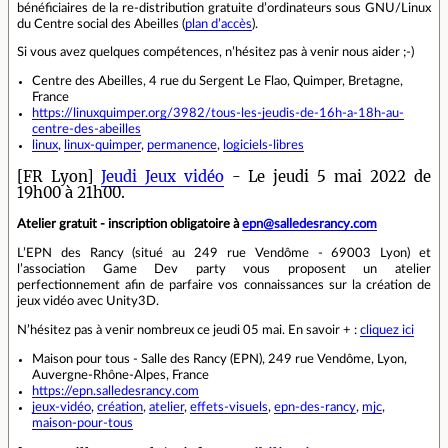
bénéficiaires de la re-distribution gratuite d’ordinateurs sous GNU/Linux
du Centre social des Abeilles (
plan d’accès
).
Si vous avez quelques compétences, n’hésitez pas à venir nous aider ;-)
Centre des Abeilles, 4 rue du Sergent Le Flao, Quimper, Bretagne,
France
https://linuxquimper.org/3982/tous-les-jeudis-de-16h-a-18h-au-
centre-des-abeilles
linux
,
linux-quimper
,
permanence
,
logiciels-libres
[FR Lyon]
Jeudi Jeux vidéo
- Le jeudi 5 mai 2022 de
19h00 à 21h00.
Atelier gratuit - inscription obligatoire à
epn@salledesrancy.com
L’EPN des Rancy (situé au 249 rue Vendôme - 69003 Lyon) et
l’association Game Dev party vous proposent un atelier
perfectionnement afin de parfaire vos connaissances sur la création de
jeux vidéo avec Unity3D.
N’hésitez pas à venir nombreux ce jeudi 05 mai. En savoir + :
cliquez ici
Maison pour tous - Salle des Rancy (EPN), 249 rue Vendôme, Lyon,
Auvergne-Rhône-Alpes, France
https://epn.salledesrancy.com
jeux-vidéo
,
création
,
atelier
,
effets-visuels
,
epn-des-rancy
,
mjc
,
maison-pour-tous