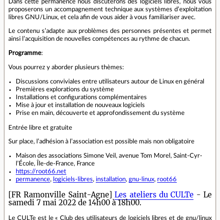
Dans cette permanence nous discuterons des logiciels libres, nous vous
proposerons un accompagnement technique aux systèmes d’exploitation
libres GNU/Linux, et cela afin de vous aider à vous familiariser avec.
Le contenu s’adapte aux problèmes des personnes présentes et permet
ainsi l’acquisition de nouvelles compétences au rythme de chacun.
Programme
:
Vous pourrez y aborder plusieurs thèmes:
Discussions conviviales entre utilisateurs autour de Linux en général
Premières explorations du système
Installations et configurations complémentaires
Mise à jour et installation de nouveaux logiciels
Prise en main, découverte et approfondissement du système
Entrée libre et gratuite
Sur place, l’adhésion à l’association est possible mais non obligatoire
Maison des associations Simone Veil, avenue Tom Morel, Saint-Cyr-
l’École, Île-de-France, France
https://root66.net
permanence
,
logiciels-libres
,
installation
,
gnu-linux
,
root66
[FR Ramonville Saint-Agne]
Les ateliers du CULTe
- Le
samedi 7 mai 2022 de 14h00 à 18h00.
Le CULTe est le « Club des utilisateurs de logiciels libres et de gnu/linux