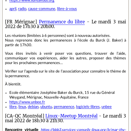
https://www.libreavous.org
april
,
radio
,
cause-commune
,
libre-à-vous
[FR Mérignac]
Permanence du libre
- Le mardi 3 mai
2022 de 17h30 à 20h00.
Les réunions (limitées à 6 personnes) sont à nouveau autorisées.
Nous reprenons donc les permanences à l’école du Burck (J. Baker) à
partir de 17h30.
Vous êtes invités à venir poser vos questions, trouver de l’aide,
communiquer vos expériences, aider les autres, proposer des thèmes
pour les prochaines permanences…
Vérifier sur l’agenda sur le site de l’association pour connaitre le thème de
la permanence.
À bientôt.
Ecole élémentaire Joséphine Baker du Burck, 15 rue du Général
Weygand, Mérignac, Nouvelle-Aquitaine, France
https://www.unbee.fr
libre
,
linux
,
debian
,
ubuntu
,
permanence
,
logiciels-libres
,
unbee
[CA-QC Montréal]
Linux-Meetup Montréal
- Le mardi 3
mai 2022 de 18h30 à 21h30.
Rencontre virtuelle
https://bbb3.services-conseils-linux.org/b/mar-thv-