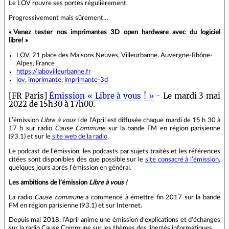
Le LOV rouvre ses portes régulièrement.
Progressivement mais sûrement…
« Venez tester nos imprimantes 3D open hardware avec du logiciel
libre! »
LOV, 21 place des Maisons Neuves, Villeurbanne, Auvergne-Rhône-
Alpes, France
https://labovilleurbanne.fr
lov
,
imprimante
,
imprimante-3d
[FR Paris]
Émission « Libre à vous ! »
- Le mardi 3 mai
2022 de 15h30 à 17h00.
L’émission
Libre à vous !
de l’April est diffusée chaque mardi de 15 h 30 à
17 h sur radio
Cause Commune
sur la bande FM en région parisienne
(93.1) et sur le
site web de la radio
.
Le podcast de l’émission, les podcasts par sujets traités et les références
citées sont disponibles dès que possible sur le
site consacré à l’émission
,
quelques jours après l’émission en général.
Les ambitions de l’émission
Libre à vous !
La radio
Cause commune
a commencé à émettre fin 2017 sur la bande
FM en région parisienne (93.1) et sur Internet.
Depuis mai 2018, l’April anime une émission d’explications et d’échanges
sur la radio Cause Commune sur les thèmes des libertés informatiques.