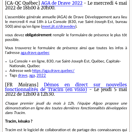
[CA-QC Québec]
AGA de Drave 2022
- Le mercredi 4 mai
2022 de 18h00 à 20h00.
L’assemblée générale annuelle (AGA) de Drave Développement aura lieu
le mercredi 4 mai 18h à La Console (830, rue Saint-Joseph Est, bureau
500) ainsi qu’en ligne (
meet.jit.si/dravedev
).
vous devez
obligatoirement
remplir le formulaire de présence le plus tôt
possible.
Vous trouverez le formulaire de présence ainsi que toutes les infos à
l’adresse
aga.drave.quebec
La Console + en ligne, 830, rue Saint-Joseph Est, Québec, Capitale-
Nationale, Québec
Adresse web
https://aga.drave.quebec/
Tags
drave
,
aga
,
2022
[FR Moirans]
Démos en direct sur nouvelles
fonctionnalités de Tracim (en visio)
- Le jeudi 5 mai
2022 de 12h00 à 12h30.
Chaque premier jeudi du mois à 12h, l’équipe Algoo propose une
démonstration en ligne des toutes dernières fonctionnalités développées
dans Tracim.
Tracim, késako ?
Tracim est le logiciel de collaboration et de partage des connaissances qui