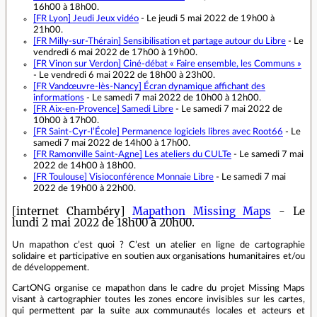
16h00 à 18h00.
[FR Lyon]
Jeudi Jeux vidéo
- Le jeudi 5 mai 2022 de 19h00 à
21h00.
[FR Milly-sur-Thérain]
Sensibilisation et partage autour du Libre
- Le
vendredi 6 mai 2022 de 17h00 à 19h00.
[FR Vinon sur Verdon]
Ciné-débat « Faire ensemble, les Communs »
- Le vendredi 6 mai 2022 de 18h00 à 23h00.
[FR Vandœuvre-lès-Nancy]
Écran dynamique affichant des
informations
- Le samedi 7 mai 2022 de 10h00 à 12h00.
[FR Aix-en-Provence]
Samedi Libre
- Le samedi 7 mai 2022 de
10h00 à 17h00.
[FR Saint-Cyr-l’École]
Permanence logiciels libres avec Root66
- Le
samedi 7 mai 2022 de 14h00 à 17h00.
[FR Ramonville Saint-Agne]
Les ateliers du CULTe
- Le samedi 7 mai
2022 de 14h00 à 18h00.
[FR Toulouse]
Visioconférence Monnaie Libre
- Le samedi 7 mai
2022 de 19h00 à 22h00.
[internet Chambéry]
Mapathon Missing Maps
- Le
lundi 2 mai 2022 de 18h00 à 20h00.
Un mapathon c’est quoi ? C’est un atelier en ligne de cartographie
solidaire et participative en soutien aux organisations humanitaires et/ou
de développement.
CartONG organise ce mapathon dans le cadre du projet Missing Maps
visant à cartographier toutes les zones encore invisibles sur les cartes,
qui permettent par la suite aux communautés locales et acteurs et