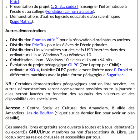
PhET
.
Présentation du projet
1, 2, 3… codez !
: Enseigner l’informatique à
l’école et au collège (
Fondation La main à la pâte
).
Démonstrations d’autres logiciels éducatifs et/ou scientifiques
(
SageMath…
).
Autres démonstrations
Distribution
Emmabuntüs
pour la rénovation d’ordinateurs anciens.
Distribution
PrimTux
pour les élèves de l’école primaire.
Distributions Linux installées sur des clefs USB insérées dans des
ordinateurs Linux, Windows 7 ou Windows 10.
Cohabitation Linux - Windows 10 : le cas d’Ubuntu 64 bits.
Évolution du projet pédagogique
OLPC
(One Laptop per Child) :
ordinateur
XO-4
,
tablette OLPC
partiellement libérée avec
F-Droid
et
différentes machines avec la plate-forme pédagogique
Sugarizer.
NB :
Certaines démonstrations pédagogiques sont en libre service. Les
autres démonstrations seront normalement possibles toute la journée :
elles seront lancées en fonction des souhaits des visiteurs et des
disponibilités des spécialistes.
Adresse :
Centre Social et Culturel des Amandiers, 8 allée des
Amandiers,
Jas-de-Bouffan
(cliquer sur ce dernier lien pour avoir un plan
détaillé).
Ces samedis libres et gratuits sont ouverts à toutes et à tous, débutantEs
ou expertEs
GNU/Linux
, membres ou non d’associations du Libre. Les
locaux sont au rez-de chaussée et accessibles par tous.