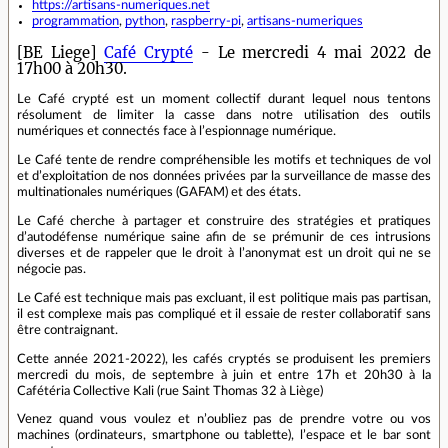
https://artisans-numeriques.net
programmation
,
python
,
raspberry-pi
,
artisans-numeriques
[BE Liege]
Café Crypté
- Le mercredi 4 mai 2022 de
17h00 à 20h30.
Le Café crypté est un moment collectif durant lequel nous tentons
résolument de limiter la casse dans notre utilisation des outils
numériques et connectés face à l’espionnage numérique.
Le Café tente de rendre compréhensible les motifs et techniques de vol
et d’exploitation de nos données privées par la surveillance de masse des
multinationales numériques (GAFAM) et des états.
Le Café cherche à partager et construire des stratégies et pratiques
d’autodéfense numérique saine afin de se prémunir de ces intrusions
diverses et de rappeler que le droit à l’anonymat est un droit qui ne se
négocie pas.
Le Café est technique mais pas excluant, il est politique mais pas partisan,
il est complexe mais pas compliqué et il essaie de rester collaboratif sans
être contraignant.
Cette année 2021-2022), les cafés cryptés se produisent les premiers
mercredi du mois, de septembre à juin et entre 17h et 20h30 à la
Cafétéria Collective Kali (rue Saint Thomas 32 à Liège)
Venez quand vous voulez et n’oubliez pas de prendre votre ou vos
machines (ordinateurs, smartphone ou tablette), l’espace et le bar sont