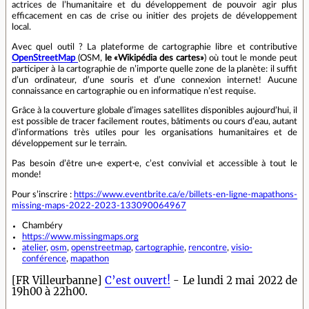
actrices de l’humanitaire et du développement de pouvoir agir plus
efficacement en cas de crise ou initier des projets de développement
local.
Avec quel outil ? La plateforme de cartographie libre et contributive
OpenStreetMap
(OSM,
le «Wikipédia des cartes»
) où tout le monde peut
participer à la cartographie de n’importe quelle zone de la planète: il suffit
d’un ordinateur, d’une souris et d’une connexion internet! Aucune
connaissance en cartographie ou en informatique n’est requise.
Grâce à la couverture globale d’images satellites disponibles aujourd’hui, il
est possible de tracer facilement routes, bâtiments ou cours d’eau, autant
d’informations très utiles pour les organisations humanitaires et de
développement sur le terrain.
Pas besoin d’être un·e expert·e, c’est convivial et accessible à tout le
monde!
Pour s’inscrire :
https://www.eventbrite.ca/e/billets-en-ligne-mapathons-
missing-maps-2022-2023-133090064967
Chambéry
https://www.missingmaps.org
atelier
,
osm
,
openstreetmap
,
cartographie
,
rencontre
,
visio-
conférence
,
mapathon
[FR Villeurbanne]
C’est ouvert!
- Le lundi 2 mai 2022 de
19h00 à 22h00.