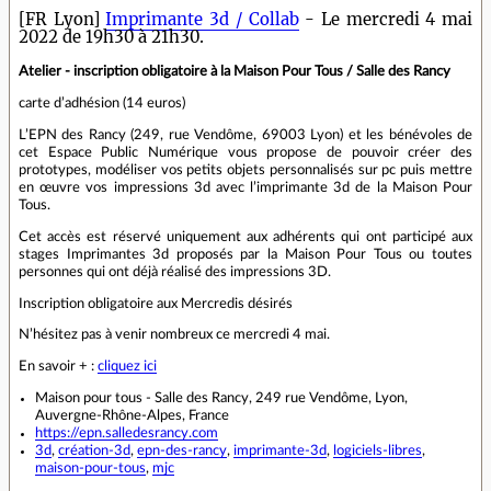
[FR Lyon]
Imprimante 3d / Collab
- Le mercredi 4 mai
2022 de 19h30 à 21h30.
Atelier - inscription obligatoire à la Maison Pour Tous / Salle des Rancy
carte d’adhésion (14 euros)
L’EPN des Rancy (249, rue Vendôme, 69003 Lyon) et les bénévoles de
cet Espace Public Numérique vous propose de pouvoir créer des
prototypes, modéliser vos petits objets personnalisés sur pc puis mettre
en œuvre vos impressions 3d avec l’imprimante 3d de la Maison Pour
Tous.
Cet accès est réservé uniquement aux adhérents qui ont participé aux
stages Imprimantes 3d proposés par la Maison Pour Tous ou toutes
personnes qui ont déjà réalisé des impressions 3D.
Inscription obligatoire aux Mercredis désirés
N’hésitez pas à venir nombreux ce mercredi 4 mai.
En savoir + :
cliquez ici
Maison pour tous - Salle des Rancy, 249 rue Vendôme, Lyon,
Auvergne-Rhône-Alpes, France
https://epn.salledesrancy.com
3d
,
création-3d
,
epn-des-rancy
,
imprimante-3d
,
logiciels-libres
,
maison-pour-tous
,
mjc