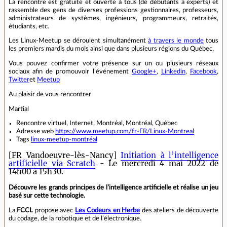
La rencontre est gratuite et ouverte à tous (de débutants à experts) et
rassemble des gens de diverses professions gestionnaires, professeurs,
administrateurs de systèmes, ingénieurs, programmeurs, retraités,
étudiants, etc.
Les Linux-Meetup se déroulent simultanément
à travers le monde
tous
les premiers mardis du mois ainsi que dans plusieurs régions du Québec.
Vous pouvez confirmer votre présence sur un ou plusieurs réseaux
sociaux afin de promouvoir l’événement
Google+
,
Linkedin
,
Facebook
,
Twitter
et
Meetup
Au plaisir de vous rencontrer
Martial
Rencontre virtuel, Internet, Montréal, Montréal, Québec
Adresse web
https://www.meetup.com/fr-FR/Linux-Montreal
Tags
linux-meetup-montréal
[FR Vandoeuvre-lès-Nancy]
Initiation à l’intelligence
artificielle via Scratch
- Le mercredi 4 mai 2022 de
14h00 à 15h30.
Découvre les grands principes de l’intelligence artificielle et réalise un jeu
basé sur cette technologie.
La
FCCL
propose avec
Les Codeurs en Herbe
des ateliers de découverte
du codage, de la robotique et de l’électronique.