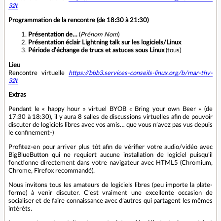
32t
Programmation de la rencontre (de 18:30 à 21:30)
Présentation de…
(
Prénom Nom
)
Présentation éclair Lightning talk sur les logiciels/Linux
Période d’échange de trucs et astuces sous Linux
(tous)
Lieu
Rencontre virtuelle
https://bbb3.services-conseils-linux.org/b/mar-thv-
32t
Extras
Pendant le « happy hour » virtuel BYOB « Bring your own Beer » (de
17:30 à 18:30), il y aura 8 salles de discussions virtuelles afin de pouvoir
discuter de logiciels libres avec vos amis… que vous n’avez pas vus depuis
le confinement-)
Profitez-en pour arriver plus tôt afin de vérifier votre audio/vidéo avec
BigBlueButton qui ne requiert aucune installation de logiciel puisqu’il
fonctionne directement dans votre navigateur avec HTML5 (Chromium,
Chrome, Firefox recommandé).
Nous invitons tous les amateurs de logiciels libres (peu importe la plate-
forme) à venir discuter. C’est vraiment une excellente occasion de
socialiser et de faire connaissance avec d’autres qui partagent les mêmes
intérêts.