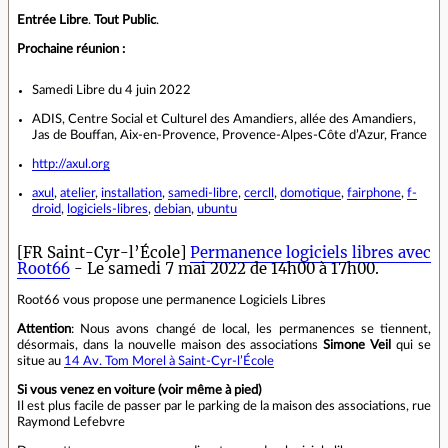
Entrée Libre
.
Tout Public
.
Prochaine réunion :
Samedi Libre du 4 juin 2022
ADIS, Centre Social et Culturel des Amandiers, allée des Amandiers,
Jas de Bouffan, Aix-en-Provence, Provence-Alpes-Côte d’Azur, France
http://axul.org
axul
,
atelier
,
installation
,
samedi-libre
,
cercll
,
domotique
,
fairphone
,
f-
droid
,
logiciels-libres
,
debian
,
ubuntu
[FR Saint-Cyr-l’École]
Permanence logiciels libres avec
Root66
- Le samedi 7 mai 2022 de 14h00 à 17h00.
Root66 vous propose une permanence Logiciels Libres
Attention
: Nous avons changé de local, les permanences se tiennent,
désormais, dans la nouvelle maison des associations
Simone Veil
qui se
situe au
14 Av. Tom Morel à Saint-Cyr-l’École
Si vous venez en voiture (voir même à pied)
Il est plus facile de passer par le parking de la maison des associations, rue
Raymond Lefebvre