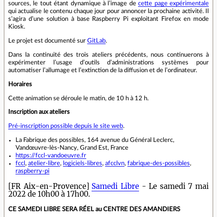
sources, le tout étant dynamique à l’image de
cette page expérimentale
qui actualise le contenu chaque jour pour annoncer la prochaine activité. Il
s’agira d’une solution à base Raspberry Pi exploitant Firefox en mode
Kiosk.
Le projet est documenté sur
GitLab
.
Dans la continuité des trois ateliers précédents, nous continuerons à
expérimenter l’usage d’outils d’administrations systèmes pour
automatiser l’allumage et l’extinction de la diffusion et de l’ordinateur.
Horaires
Cette animation se déroule le matin, de 10 h à 12 h.
Inscription aux ateliers
Pré-inscription possible depuis le site web
.
La Fabrique des possibles, 164 avenue du Général Leclerc,
Vandœuvre-lès-Nancy, Grand Est, France
https://fccl-vandoeuvre.fr
fccl
,
atelier-libre
,
logiciels-libres
,
afcclvn
,
fabrique-des-possibles
,
raspberry-pi
[FR Aix-en-Provence]
Samedi Libre
- Le samedi 7 mai
2022 de 10h00 à 17h00.
CE SAMEDI LIBRE SERA RÉEL au CENTRE DES AMANDIERS