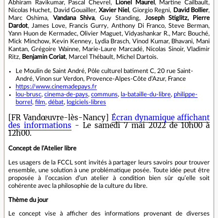
Abhiram Ravikumar, Pascal Chevrel,
Lionel Maurel
, Martine Cailbault,
Nicolas Huchet, David Gouailler,
Xavier Niel
, Giorgio Regni,
David Bollier
,
Marc Oshima,
Vandana Shiva
, Guy Standing,
Joseph S
ti
glitz, Pierre
Dardot
, James Love, Francis Gurry, Anthony Di Franco, Steve Berman,
Yann Huon de Kermadec, Olivier Maguet, Vidyashankar R., Marc Bouché,
Mick Minchow, Kevin Kenney, Lydia Brasch, Vinod Kumar, Bhavani, Mani
Kantan, Grégoire Wainne, Marie-Laure Marcadé, Nicolas Sinoir, Vladimir
Ritz,
Benjamin Coriat
, Marcel Thébault, Michel Dartois.
Le Moulin de Saint André, Pôle culturel batiment C, 20 rue Saint-
André, Vinon sur Verdon, Provence-Alpes-Côte d’Azur, France
https://www.cinemadepays.fr
lou-brusc
,
cinema-de-pays
,
communs
,
la-bataille-du-libre
,
philippe-
borrel
,
film
,
débat
,
logiciels-libres
[FR Vandœuvre-lès-Nancy]
Écran dynamique affichant
des informations
- Le samedi 7 mai 2022 de 10h00 à
12h00.
Concept de l’Atelier libre
Les usagers de la FCCL sont invités à partager leurs savoirs pour trouver
ensemble, une solution à une problématique posée. Toute idée peut être
proposée à l’occasion d’un atelier à condition bien sûr qu’elle soit
cohérente avec la philosophie de la culture du libre.
Thème du jour
Le concept vise à afficher des informations provenant de diverses