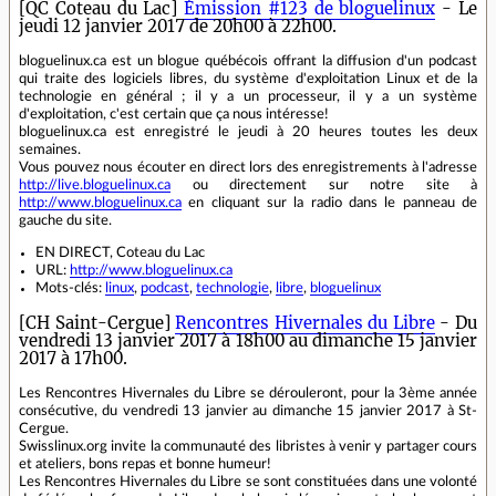
[QC Coteau du Lac]
Émission #123 de bloguelinux
- Le
jeudi 12 janvier 2017 de 20h00 à 22h00.
bloguelinux.ca est un blogue québécois offrant la diffusion d'un podcast
qui traite des logiciels libres, du système d'exploitation Linux et de la
technologie en général ; il y a un processeur, il y a un système
d'exploitation, c'est certain que ça nous intéresse!
bloguelinux.ca est enregistré le jeudi à 20 heures toutes les deux
semaines.
Vous pouvez nous écouter en direct lors des enregistrements à l'adresse
http://live.bloguelinux.ca
ou directement sur notre site à
http://www.bloguelinux.ca
en cliquant sur la radio dans le panneau de
gauche du site.
EN DIRECT, Coteau du Lac
URL:
http://www.bloguelinux.ca
Mots-clés:
linux
,
podcast
,
technologie
,
libre
,
bloguelinux
[CH Saint-Cergue]
Rencontres Hivernales du Libre
- Du
vendredi 13 janvier 2017 à 18h00 au dimanche 15 janvier
2017 à 17h00.
Les Rencontres Hivernales du Libre se dérouleront, pour la 3ème année
consécutive, du vendredi 13 janvier au dimanche 15 janvier 2017 à St-
Cergue.
Swisslinux.org invite la communauté des libristes à venir y partager cours
et ateliers, bons repas et bonne humeur!
Les Rencontres Hivernales du Libre se sont constituées dans une volonté