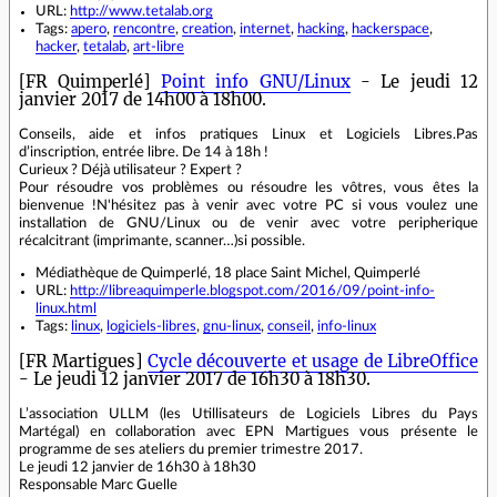
URL:
http://www.tetalab.org
Tags:
apero
,
rencontre
,
creation
,
internet
,
hacking
,
hackerspace
,
hacker
,
tetalab
,
art-libre
[FR Quimperlé]
Point info GNU/Linux
- Le jeudi 12
janvier 2017 de 14h00 à 18h00.
Conseils, aide et infos pratiques Linux et Logiciels Libres.Pas
d’inscription, entrée libre. De 14 à 18h !
Curieux ? Déjà utilisateur ? Expert ?
Pour résoudre vos problèmes ou résoudre les vôtres, vous êtes la
bienvenue !N'hésitez pas à venir avec votre PC si vous voulez une
installation de GNU/Linux ou de venir avec votre peripherique
récalcitrant (imprimante, scanner…)si possible.
Médiathèque de Quimperlé, 18 place Saint Michel, Quimperlé
URL:
http://libreaquimperle.blogspot.com/2016/09/point-info-
linux.html
Tags:
linux
,
logiciels-libres
,
gnu-linux
,
conseil
,
info-linux
[FR Martigues]
Cycle découverte et usage de LibreOffice
- Le jeudi 12 janvier 2017 de 16h30 à 18h30.
L’association ULLM (les Utillisateurs de Logiciels Libres du Pays
Martégal) en collaboration avec EPN Martigues vous présente le
programme de ses ateliers du premier trimestre 2017.
Le jeudi 12 janvier de 16h30 à 18h30
Responsable Marc Guelle