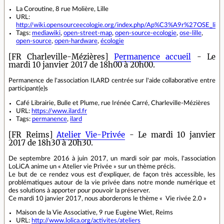
La Coroutine, 8 rue Molière, Lille
URL:
http://wiki.opensourceecologie.org/index.php/Ap%C3%A9r%27OSE_lilloi
Tags:
mediawiki
,
open-street-map
,
open-source-ecologie
,
ose-lille
,
open-source
,
open-hardware
,
écologie
[FR Charleville-Mézières]
Permanence accueil
- Le
mardi 10 janvier 2017 de 18h00 à 20h00.
Permanence de l'association ILARD centrée sur l'aide collaborative entre
participant(e)s
Café Librairie, Bulle et Plume, rue Irénée Carré, Charleville-Mézières
URL:
https://www.ilard.fr
Tags:
permanence
,
ilard
[FR Reims]
Atelier Vie-Privée
- Le mardi 10 janvier
2017 de 18h30 à 20h30.
De septembre 2016 à juin 2017, un mardi soir par mois, l'association
LoLiCA anime un « Atelier vie Privée » sur un thème précis.
Le but de ce rendez vous est d'expliquer, de façon très accessible, les
problématiques autour de la vie privée dans notre monde numérique et
des solutions à apporter pour pouvoir la préserver.
Ce mardi 10 janvier 2017, nous aborderons le thème « Vie rivée 2.0 »
Maison de la Vie Associative, 9 rue Eugène Wiet, Reims
URL:
http://www.lolica.org/activites/ateliers