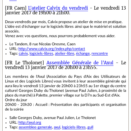
[FR Caen]
L'atelier Calvix du vendredi
- Le vendredi 13
janvier 2017 de 19h00 à 21h00.
Deux vendredis par mois, Calvix propose un atelier de mise en pratique.
L'idée est d'échanger sur le logiciels libres ainsi que le matériel et solution
associés.
Venez avec vos questions, nous pourrons probablement vous aider.
Le Tandem, 8 rue Nicolas Oresme, Caen
URL:
http://www.calvix.org/index.php/contact
Tags:
calvix
,
logiciels-libres
,
atelier-libre
,
échange
,
rencontre
[FR Le Tholonet]
Assemblée Générale de l'Axul
- Le
vendredi 13 janvier 2017 de 20h00 à 23h55.
Les membres de l'Axul (Association du Pays d'Aix des Utilisateurs de
Linux et des Logiciels Libres) vous invitent à leur assemblée générale qui
aura lieu le vendredi 13 janvier de 20h00 à 23h55 au 1er étage du centre
culturel Georges Duby du Tholonet (avenue Paul Julien, à proximité de la
place du marché) à Palette, premier village sur la D7n au Sud-Est d'Aix.
Ordre du jour
20h00 - 20h30 : Accueil : Présentation des participants et organisation
de la soirée
Salle Georges Duby, avenue Paul Julien, Le Tholonet
URL:
http://axul.org
Tags:
assemblee-generale
,
axul
,
logiciels-libres
,
gull