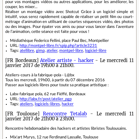
pour vos montages vidéos ou autres applications, pour les améliorer, les
couper, les mixer…
Réaliser un montage vidéo avec Shotcut Grâce à un logiciel simple et
intuitif, vous serez rapidement capable de réaliser un petit film ou court-
métrage d’animation en utilisant de courtes séquences vidéo, des photos
ou des images. Pour épater vos amis ou pour vous lancer dans l’aventure
de l’animation, cette séance est faite pour vous !
Médiathèque Federico Fellini, place Paul Bec, Montpellier
URL:
http://montpel-libre.fr/spip.php?article3231
Tags:
atellibre
,
gimp
,
atelier
,
montpel-libre
,
logiciel-libre
[FR Bordeaux]
Atelier artiste - hacker
- Le mercredi 11
janvier 2017 de 19h00 à 21h00.
Ateliers-cours à la fabrique-pola - L@bx
Tous les mercredi, 19h00, à partir du 07 décembre 2016
Passer aux logiciels libres pour toute sa pratique artistique :
Labx-fabrique pola, 62 rue Fiéffé, Bordeaux
URL:
http://labx.fr/post/atelier_pgp
Tags:
ateliers
,
logiciels-libres
,
hacker
[FR Toulouse]
Rencontre Tetalab
- Le mercredi 11
janvier 2017 de 21h00 à 23h00.
Rencontre hebdomadaire des hackers et artistes libristes Toulousains.
Mix'art Myrys, 12 rue Ferdinand Lassalle, Toulouse