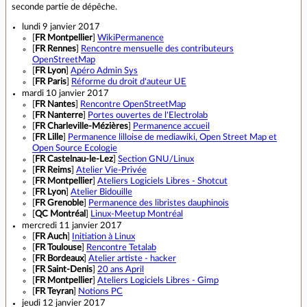
seconde partie de dépêche.
lundi 9 janvier 2017
[
FR Montpellier
]
WikiPermanence
[
FR Rennes
]
Rencontre mensuelle des contributeurs
OpenStreetMap
[
FR Lyon
]
Apéro Admin Sys
[
FR Paris
]
Réforme du droit d'auteur UE
mardi 10 janvier 2017
[
FR Nantes
]
Rencontre OpenStreetMap
[
FR Nanterre
]
Portes ouvertes de l'Electrolab
[
FR Charleville-Mézières
]
Permanence accueil
[
FR Lille
]
Permanence lilloise de mediawiki, Open Street Map et
Open Source Ecologie
[
FR Castelnau-le-Lez
]
Section GNU/Linux
[
FR Reims
]
Atelier Vie-Privée
[
FR Montpellier
]
Ateliers Logiciels Libres - Shotcut
[
FR Lyon
]
Atelier Bidouille
[
FR Grenoble
]
Permanence des libristes dauphinois
[
QC Montréal
]
Linux-Meetup Montréal
mercredi 11 janvier 2017
[
FR Auch
]
Initiation à Linux
[
FR Toulouse
]
Rencontre Tetalab
[
FR Bordeaux
]
Atelier artiste - hacker
[
FR Saint-Denis
]
20 ans April
[
FR Montpellier
]
Ateliers Logiciels Libres - Gimp
[
FR Teyran
]
Notions PC
jeudi 12 janvier 2017