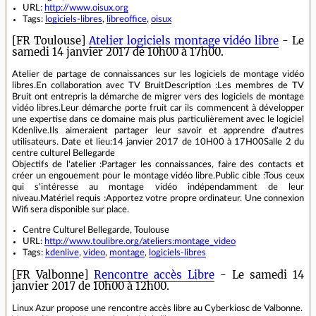
URL:
http://www.oisux.org
Tags:
logiciels-libres
,
libreoffice
,
oisux
[FR Toulouse]
Atelier logiciels montage vidéo libre
- Le
samedi 14 janvier 2017 de 10h00 à 17h00.
Atelier de partage de connaissances sur les logiciels de montage vidéo
libres.En collaboration avec TV BruitDescription :Les membres de TV
Bruit ont entrepris la démarche de migrer vers des logiciels de montage
vidéo libres.Leur démarche porte fruit car ils commencent à développer
une expertise dans ce domaine mais plus particulièrement avec le logiciel
Kdenlive.Ils aimeraient partager leur savoir et apprendre d'autres
utilisateurs. Date et lieu:14 janvier 2017 de 10H00 à 17H00Salle 2 du
centre culturel Bellegarde
Objectifs de l'atelier :Partager les connaissances, faire des contacts et
créer un engouement pour le montage vidéo libre.Public cible :Tous ceux
qui s'intéresse au montage vidéo indépendamment de leur
niveau.Matériel requis :Apportez votre propre ordinateur. Une connexion
Wifi sera disponible sur place.
Centre Culturel Bellegarde, Toulouse
URL:
http://www.toulibre.org/ateliers:montage_video
Tags:
kdenlive
,
video
,
montage
,
logiciels-libres
[FR Valbonne]
Rencontre accès Libre
- Le samedi 14
janvier 2017 de 10h00 à 12h00.
Linux Azur propose une rencontre accès libre au Cyberkiosc de Valbonne.