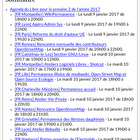
Agenda du Libre pour la semaine 2 de l'année 2017
[FR Montpellier]
WikiPermanence
- Le lundi 9 janvier 2017 de
18h00 à 20h00.
[FR Lyon]
Apéro Admin Sys
- Le lundi 9 janvier 2017 de 19h00 à
22h00.
[FR Paris]
Réforme du droit d'auteur UE
- Le lundi 9 janvier 2017 de
19h30 à 22h00.
[FR Rennes]
Rencontre mensuelle des contributeurs
OpenStreetMap
- Le lundi 9 janvier 2017 de 20h00 à 22h00.
[FR Castelnau-le-Lez]
Section GNU/Linux
- Le mardi 10 janvier
2017 de 10h00 à 12h00.
[FR Montpellier]
Ateliers Logiciels Libres - Shotcut
- Le mardi 10
janvier 2017 de 17h00 à 19h00.
[FR Lille]
Permanence lilloise de mediawiki, Open Street Map et
Open Source Ecologie
- Le mardi 10 janvier 2017 de 18h00 à
19h30.
[FR Charleville-Mézières]
Permanence accueil
- Le mardi 10 janvier
2017 de 18h00 à 20h00.
[FR Reims]
Atelier Vie-Privée
- Le mardi 10 janvier 2017 de 18h30
à 20h30.
[FR Nantes]
Rencontre OpenStreetMap
- Le mardi 10 janvier 2017
de 18h30 à 21h30.
[FR Grenoble]
Permanence des libristes dauphinois
- Le mardi 10
janvier 2017 de 19h00 à 21h00.
[FR Lyon]
Atelier Bidouille
- Le mardi 10 janvier 2017 de 19h00 à
22h00.
[FR Nanterre]
Portes ouvertes de l'Electrolab
- Le mardi 10 janvier