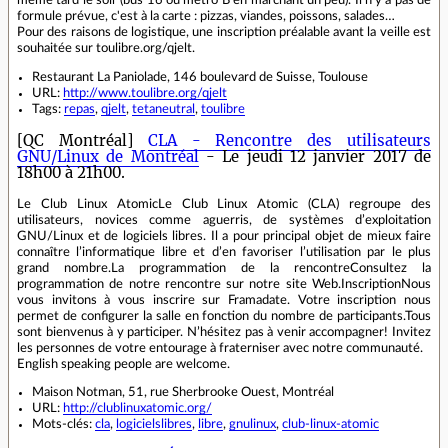
formule prévue, c'est à la carte : pizzas, viandes, poissons, salades…
Pour des raisons de logistique, une inscription préalable avant la veille est
souhaitée sur toulibre.org/qjelt.
Restaurant La Paniolade, 146 boulevard de Suisse, Toulouse
URL:
http://www.toulibre.org/qjelt
Tags:
repas
,
qjelt
,
tetaneutral
,
toulibre
[QC Montréal]
CLA - Rencontre des utilisateurs
GNU/Linux de Montréal
- Le jeudi 12 janvier 2017 de
18h00 à 21h00.
Le Club Linux AtomicLe Club Linux Atomic (CLA) regroupe des
utilisateurs, novices comme aguerris, de systèmes d’exploitation
GNU/Linux et de logiciels libres. Il a pour principal objet de mieux faire
connaître l’informatique libre et d’en favoriser l’utilisation par le plus
grand nombre.La programmation de la rencontreConsultez la
programmation de notre rencontre sur notre site Web.InscriptionNous
vous invitons à vous inscrire sur Framadate. Votre inscription nous
permet de configurer la salle en fonction du nombre de participants.Tous
sont bienvenus à y participer. N’hésitez pas à venir accompagner! Invitez
les personnes de votre entourage à fraterniser avec notre communauté.
English speaking people are welcome.
Maison Notman, 51, rue Sherbrooke Ouest, Montréal
URL:
http://clublinuxatomic.org/
Mots-clés:
cla
,
logicielslibres
,
libre
,
gnulinux
,
club-linux-atomic