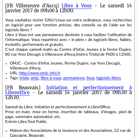
[FR Villeneuve d'Ascq]
Libre à Vous
- Le samedi 14
janvier 2017 de 09h00 à 12h00.
Vous souhaitez tester GNU/Linux sur votre ordinateur, vous recherchez
un logiciel pour une fonction précise, des conseils ou de l'aide sur les
logiciels libres ?
Libre à Vous est une permanence destinée à vous faciliter l'utilisation de
l'informatique. Vous repartirez avec « le plein » de logiciels libres, fiables,
évolutifs, performants et gratuits.
C'est chaque samedi matin au Centre d'Infos Jeunes à la ferme Dupire,
80 rue Yves Decugis à Villeneuve d'Ascq (métro Triolo) de 9h00 à 12h00.
OMJC - Centre d'Infos Jeunes, Ferme Dupire, rue Yves Decugis,
Villeneuve d'Ascq
URL:
http://www.omjc-info.fr
Tags:
triolo
,
omjc
,
libre-à-vous
,
permanence
,
linux
,
logiciels-libres
[FR Beauvais]
Initiation et perfectionnement à
Libreoffice
- Le samedi 14 janvier 2017 de 09h30 à
12h30.
Samedi du Libre, Initiation et perfectionnement à LibreOffice.
Prise en main, mise en forme, insertion de tableaux, d'images, pied de
page, sommaire automatisé, etc.
Entrée Libre.Tout Public.
Maison des Associations de la Jeunesse et des Associations, 22 rue de
Gascogne, Beauvais