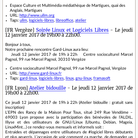
Espace Culture et Multimédia médiathèque de Martigues, quai des
Anglais, Martigues
URL:
http://www.ullm.org
Tags:
ullm
,
logiciels-libres
,
libreoffice
,
atelier
[FR Vergèze]
Soirée Linux et Logiciels Libres
- Le jeudi
12 janvier 2017 de 19h00 à 22h00.
Bonjour à tous,
Notre prochaine rencontre Gard-Linux aura lieu:
Jeudi 12 janvier 2017 de 19h à 22h Centre socioculturel Marcel
Pagnol, 99 rue Marcel Pagnol, 30310 Vergèze
Centre socioculturel Marcel Pagnol, 99 rue Marcel Pagnol, Vergèze
URL:
http://www.gard-linux.fr
Tags:
gard-linux
,
logiciels-libres
,
linux
,
gnu-linux
,
framasoft
[FR Lyon]
Atelier bidouille
- Le jeudi 12 janvier 2017 de
19h00 à 22h00.
Ce jeudi 12 janvier 2017 de 19h à 22h (Atelier bidouille : gratuit sans
inscription)
L’EPN des Rancy de la Maison Pour Tous, situé 249 Rue Vendôme –
69003 Lyon propose avec la participation des bénévoles de l’ALDIL,
Illyse et des utilisateurs de GNU/Linux (Ubuntu, Debian, Mageia,
LinuxMint…) ce rendez-vous mensuels et informels soit :
Entraides et dépannages entre utilisateurs de #logiciel libres débutants
et plus aguerris. L’occasion de voir comment ça marche, de demander un