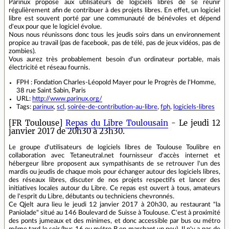
Parinux propose aux utilisateurs de logiciels libres de se réunir
régulièrement afin de contribuer à des projets libres. En effet, un logiciel
libre est souvent porté par une communauté de bénévoles et dépend
d'eux pour que le logiciel évolue.
Nous nous réunissons donc tous les jeudis soirs dans un environnement
propice au travail (pas de facebook, pas de télé, pas de jeux vidéos, pas de
zombies).
Vous aurez très probablement besoin d'un ordinateur portable, mais
électricité et réseau fournis.
FPH : Fondation Charles-Léopold Mayer pour le Progrès de l'Homme,
38 rue Saint Sabin, Paris
URL:
http://www.parinux.org/
Tags:
parinux
,
scl
,
soirée-de-contribution-au-libre
,
fph
,
logiciels-libres
[FR Toulouse]
Repas du Libre Toulousain
- Le jeudi 12
janvier 2017 de 20h30 à 23h30.
Le groupe d'utilisateurs de logiciels libres de Toulouse Toulibre en
collaboration avec Tetaneutral.net fournisseur d'accès internet et
hébergeur libre proposent aux sympathisants de se retrouver l'un des
mardis ou jeudis de chaque mois pour échanger autour des logiciels libres,
des réseaux libres, discuter de nos projets respectifs et lancer des
initiatives locales autour du Libre. Ce repas est ouvert à tous, amateurs
de l'esprit du Libre, débutants ou techniciens chevronnés.
Ce Qjelt aura lieu le jeudi 12 janvier 2017 à 20h30, au restaurant "la
Paniolade" situé au 146 Boulevard de Suisse à Toulouse. C'est à proximité
des ponts jumeaux et des minimes, et donc accessible par bus ou métro
même tard le soir (bus 16 ou métro B en marchant un peu). Il n'y a pas de