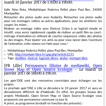
mardi 10 janvier 2017 de 17h00 à 19h00.
Salle Nino Rota, Médiathèque Federico Fellini place Paul Bec, 34000
Montpellier
Retoucher des pistes audio avec Audacity Retouchez vos pistes audio
pour vos montages vidéos ou autres applications, pour les améliorer, les
couper, les mixer…
Réaliser un montage vidéo avec Shotcut Grâce à un logiciel simple et
intuitif, vous serez rapidement capable de réaliser un petit film ou court-
métrage d’animation en utilisant de courtes séquences vidéo, des photos
ou des images. Pour épater vos amis ou pour vous lancer dans l’aventure
de l’animation, cette séance est faite pour vous !
Médiathèque Federico Fellini, place Paul Bec, Montpellier
URL:
http://montpel-libre.fr/spip.php?article3231
Tags:
atellibre
,
shotcut
,
logiciels-libres
,
atelier
,
montpel-libre
[FR Lille]
Permanence lilloise de mediawiki, Open
Street Map et Open Source Ecologie
- Le mardi 10
janvier 2017 de 18h00 à 19h30.
Les apér'OSE sont des rencontres conviviales pour échanger sur les
projets.
Le prochain apér'OSE à Lille se déroulera le 10 janvier 2017 et aura un
déroulement différent de d'habitude. En effet, les groupes locaux des
projets Mediawiki, Open Street Map et Open Source Ecologie vous
proposent une permanence commune ce jour là.
A priori, au programme (évolutif en fonction des présents) :