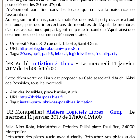
pour célébrer les 20 ans d'April.
L'événement aura lieu dans les locaux qui ont vu la naissance de
l'association.
Au programme il y aura, dans la matinée, une Install party ouverte à tout
le monde, puis des interventions de membres de l'April, de membres
d'autres associations qui partagent en partie le combat d'April, ainsi que
des membres de la communauté universitaire.
Université Paris 8, 2 rue de la Liberté, Saint-Denis
URL:
https://blog.bocal.cs.univ-paris8.fr
Tags:
20ans
,
april
,
paris8
,
lebocal
,
logiciels-libres
,
install-party
[FR Auch]
Initiation à Linux
- Le mercredi 11 janvier
2017 de 14h00 à 17h00.
Cette découverte de Linux est proposée au Café associatif d'Auch, l'Abri
des Possibles, tous les mercredi.
Abri des Possibles, place barbès, Auch
URL:
http://abridespossibles.fr
Tags:
install-party
,
abri-des-possibles
,
initiation
[FR Montpellier]
Ateliers Logiciels Libres - Gimp
- Le
mercredi 11 janvier 2017 de 17h00 à 19h00.
Salle Nino Rota, Médiathèque Federico Fellini place Paul Bec, 34000
Montpellier
Retoucher des pistes audio avec Audacity Retouchez vos pistes audio