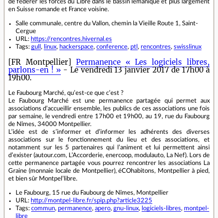
de fédérer les forces du Libre dans le bassin lémanique et plus largement
en Suisse romande et France voisine.
Salle communale, centre du Vallon, chemin la Vieille Route 1, Saint-
Cergue
URL:
https://rencontres.hivernal.es
Tags:
gull
,
linux
,
hackerspace
,
conference
,
ptl
,
rencontres
,
swisslinux
[FR Montpellier]
Permanence « Les logiciels libres,
parlons-en ! »
- Le vendredi 13 janvier 2017 de 17h00 à
19h00.
Le Faubourg Marché, qu’est-ce que c’est ?
Le Faubourg Marché est une permanence partagée qui permet aux
associations d’accueillir ensemble, les publics de ces associations une fois
par semaine, le vendredi entre 17h00 et 19h00, au 19, rue du Faubourg
de Nîmes, 34000 Montpellier.
L’idée est de s’informer et d’informer les adhérents des diverses
associations sur le fonctionnement du lieu et des associations, et
notamment sur les 5 partenaires qui l’animent et lui permettent ainsi
d’exister (autour.com, L’Accorderie, enercoop, modulauto, La Nef). Lors de
cette permanence partagée vous pourrez rencontrer les associations La
Graine (monnaie locale de Montpellier), éCOhabitons, Montpellier à pied,
et bien sûr Montpel’libre.
Le Faubourg, 15 rue du Faubourg de Nîmes, Montpellier
URL:
http://montpel-libre.fr/spip.php?article3225
Tags:
commun
,
permanence
,
apero
,
gnu-linux
,
logiciels-libres
,
montpel-
libre