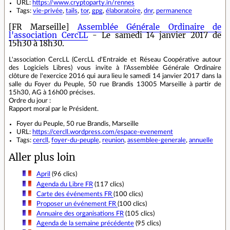
URL:
https://www.cryptoparty.in/rennes
Tags:
vie-privée
,
tails
,
tor
,
gpg
,
élaboratoire
,
dnr
,
permanence
[FR Marseille]
Assemblée Générale Ordinaire de
l'association CercLL
- Le samedi 14 janvier 2017 de
15h30 à 18h30.
L'association CercLL (CercLL d'Entraide et Réseau Coopérative autour
des Logiciels Libres) vous invite à l'Assemblée Générale Ordinaire
clôture de l'exercice 2016 qui aura lieu le samedi 14 janvier 2017 dans la
salle du Foyer du Peuple, 50 rue Brandis 13005 Marseille à partir de
15h30, AG à 16h00 précises.
Ordre du jour :
Rapport moral par le Président.
Foyer du Peuple, 50 rue Brandis, Marseille
URL:
https://cercll.wordpress.com/espace-evenement
Tags:
cercll
,
foyer-du-peuple
,
reunion
,
assemblee-generale
,
annuelle
Aller plus loin
April
(96 clics)
Agenda du Libre FR
(117 clics)
Carte des événements FR
(100 clics)
Proposer un événement FR
(100 clics)
Annuaire des organisations FR
(105 clics)
Agenda de la semaine précédente
(95 clics)