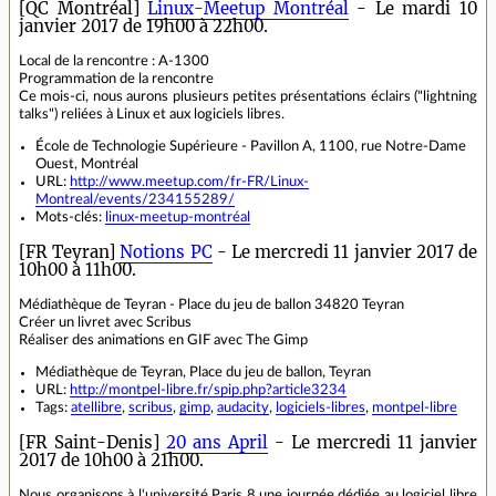
[QC Montréal]
Linux-Meetup Montréal
- Le mardi 10
janvier 2017 de 19h00 à 22h00.
Local de la rencontre : A-1300
Programmation de la rencontre
Ce mois-ci, nous aurons plusieurs petites présentations éclairs ("lightning
talks") reliées à Linux et aux logiciels libres.
École de Technologie Supérieure - Pavillon A, 1100, rue Notre-Dame
Ouest, Montréal
URL:
http://www.meetup.com/fr-FR/Linux-
Montreal/events/234155289/
Mots-clés:
linux-meetup-montréal
[FR Teyran]
Notions PC
- Le mercredi 11 janvier 2017 de
10h00 à 11h00.
Médiathèque de Teyran - Place du jeu de ballon 34820 Teyran
Créer un livret avec Scribus
Réaliser des animations en GIF avec The Gimp
Médiathèque de Teyran, Place du jeu de ballon, Teyran
URL:
http://montpel-libre.fr/spip.php?article3234
Tags:
atellibre
,
scribus
,
gimp
,
audacity
,
logiciels-libres
,
montpel-libre
[FR Saint-Denis]
20 ans April
- Le mercredi 11 janvier
2017 de 10h00 à 21h00.
Nous organisons à l'université Paris 8 une journée dédiée au logiciel libre