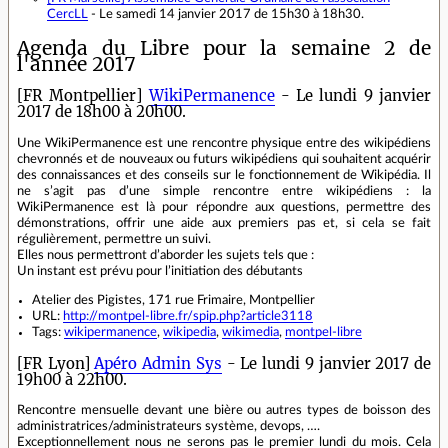
CercLL
- Le samedi 14 janvier 2017 de 15h30 à 18h30.
Agenda du Libre pour la semaine 2 de
l'année 2017
[FR Montpellier]
WikiPermanence
- Le lundi 9 janvier
2017 de 18h00 à 20h00.
Une WikiPermanence est une rencontre physique entre des wikipédiens
chevronnés et de nouveaux ou futurs wikipédiens qui souhaitent acquérir
des connaissances et des conseils sur le fonctionnement de Wikipédia. Il
ne s’agit pas d’une simple rencontre entre wikipédiens : la
WikiPermanence est là pour répondre aux questions, permettre des
démonstrations, offrir une aide aux premiers pas et, si cela se fait
régulièrement, permettre un suivi.
Elles nous permettront d’aborder les sujets tels que :
Un instant est prévu pour l’initiation des débutants
Atelier des Pigistes, 171 rue Frimaire, Montpellier
URL:
http://montpel-libre.fr/spip.php?article3118
Tags:
wikipermanence
,
wikipedia
,
wikimedia
,
montpel-libre
[FR Lyon]
Apéro Admin Sys
- Le lundi 9 janvier 2017 de
19h00 à 22h00.
Rencontre mensuelle devant une bière ou autres types de boisson des
administratrices/administrateurs système, devops, ….
Exceptionnellement nous ne serons pas le premier lundi du mois. Cela