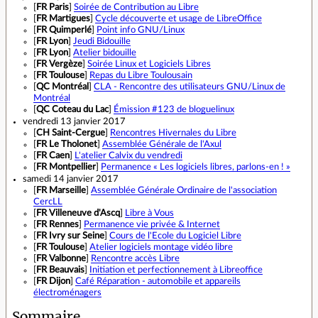
[
FR Paris
]
Soirée de Contribution au Libre
[
FR Martigues
]
Cycle découverte et usage de LibreOffice
[
FR Quimperlé
]
Point info GNU/Linux
[
FR Lyon
]
Jeudi Bidouille
[
FR Lyon
]
Atelier bidouille
[
FR Vergèze
]
Soirée Linux et Logiciels Libres
[
FR Toulouse
]
Repas du Libre Toulousain
[
QC Montréal
]
CLA - Rencontre des utilisateurs GNU/Linux de
Montréal
[
QC Coteau du Lac
]
Émission #123 de bloguelinux
vendredi 13 janvier 2017
[
CH Saint-Cergue
]
Rencontres Hivernales du Libre
[
FR Le Tholonet
]
Assemblée Générale de l'Axul
[
FR Caen
]
L'atelier Calvix du vendredi
[
FR Montpellier
]
Permanence « Les logiciels libres, parlons-en ! »
samedi 14 janvier 2017
[
FR Marseille
]
Assemblée Générale Ordinaire de l'association
CercLL
[
FR Villeneuve d'Ascq
]
Libre à Vous
[
FR Rennes
]
Permanence vie privée & Internet
[
FR Ivry sur Seine
]
Cours de l'Ecole du Logiciel Libre
[
FR Toulouse
]
Atelier logiciels montage vidéo libre
[
FR Valbonne
]
Rencontre accès Libre
[
FR Beauvais
]
Initiation et perfectionnement à Libreoffice
[
FR Dijon
]
Café Réparation - automobile et appareils
électroménagers
Sommaire