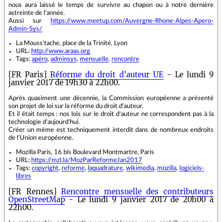
nous aura laissé le temps de survivre au chapon ou à notre dernière
astreinte de l'année.
Aussi sur
https://www.meetup.com/Auvergne-Rhone-Alpes-Apero-
Admin-Sys/
La Mouss'tache, place de la Trinité, Lyon
URL:
http://www.araas.org
Tags:
apéro
,
adminsys
,
mensuelle
,
rencontre
[FR Paris]
Réforme du droit d'auteur UE
- Le lundi 9
janvier 2017 de 19h30 à 22h00.
Après quasiment une décennie, la Commission européenne a présenté
son projet de loi sur la réforme du droit d'auteur.
Et il était temps : nos lois sur le droit d'auteur ne correspondent pas à la
technologie d'aujourd'hui.
Créer un mème est techniquement interdit dans de nombreux endroits
de l’Union européenne.
Mozilla Paris, 16 bis Boulevard Montmartre, Paris
URL:
https://mzl.la/MozParReformeJan2017
Tags:
copyright
,
reforme
,
laquadrature
,
wikimedia
,
mozilla
,
logiciels-
libres
[FR Rennes]
Rencontre mensuelle des contributeurs
OpenStreetMap
- Le lundi 9 janvier 2017 de 20h00 à
22h00.