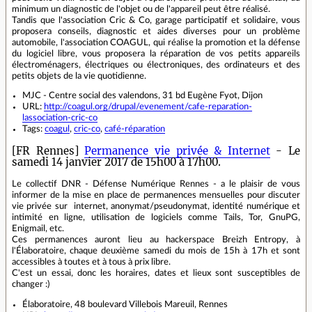
minimum un diagnostic de l'objet ou de l'appareil peut être réalisé.
Tandis que l'association Cric & Co, garage participatif et solidaire, vous
proposera conseils, diagnostic et aides diverses pour un problème
automobile, l'association COAGUL, qui réalise la promotion et la défense
du logiciel libre, vous proposera la réparation de vos petits appareils
électroménagers, électriques ou électroniques, des ordinateurs et des
petits objets de la vie quotidienne.
MJC - Centre social des valendons, 31 bd Eugène Fyot, Dijon
URL:
http://coagul.org/drupal/evenement/cafe-reparation-
lassociation-cric-co
Tags:
coagul
,
cric-co
,
café-réparation
[FR Rennes]
Permanence vie privée & Internet
- Le
samedi 14 janvier 2017 de 15h00 à 17h00.
Le collectif DNR - Défense Numérique Rennes - a le plaisir de vous
informer de la mise en place de permanences mensuelles pour discuter
vie privée sur internet, anonymat/pseudonymat, identité numérique et
intimité en ligne, utilisation de logiciels comme Tails, Tor, GnuPG,
Enigmail, etc.
Ces permanences auront lieu au hackerspace Breizh Entropy, à
l'Élaboratoire, chaque deuxième samedi du mois de 15h à 17h et sont
accessibles à toutes et à tous à prix libre.
C'est un essai, donc les horaires, dates et lieux sont susceptibles de
changer :)
Élaboratoire, 48 boulevard Villebois Mareuil, Rennes