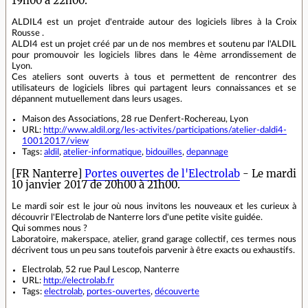
19h00 à 22h00.
ALDIL4 est un projet d'entraide autour des logiciels libres à la Croix
Rousse .
ALDI4 est un projet créé par un de nos membres et soutenu par l'ALDIL
pour promouvoir les logiciels libres dans le 4ème arrondissement de
Lyon.
Ces ateliers sont ouverts à tous et permettent de rencontrer des
utilisateurs de logiciels libres qui partagent leurs connaissances et se
dépannent mutuellement dans leurs usages.
Maison des Associations, 28 rue Denfert-Rochereau, Lyon
URL:
http://www.aldil.org/les-activites/participations/atelier-daldi4-
10012017/view
Tags:
aldil
,
atelier-informatique
,
bidouilles
,
depannage
[FR Nanterre]
Portes ouvertes de l'Electrolab
- Le mardi
10 janvier 2017 de 20h00 à 21h00.
Le mardi soir est le jour où nous invitons les nouveaux et les curieux à
découvrir l'Electrolab de Nanterre lors d'une petite visite guidée.
Qui sommes nous ?
Laboratoire, makerspace, atelier, grand garage collectif, ces termes nous
décrivent tous un peu sans toutefois parvenir à être exacts ou exhaustifs.
Electrolab, 52 rue Paul Lescop, Nanterre
URL:
http://electrolab.fr
Tags:
electrolab
,
portes-ouvertes
,
découverte