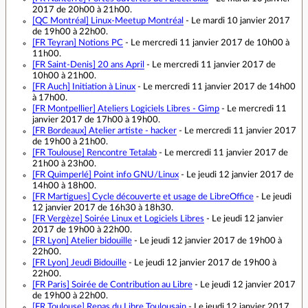
2017 de 20h00 à 21h00.
[QC Montréal]
Linux-Meetup Montréal
- Le mardi 10 janvier 2017
de 19h00 à 22h00.
[FR Teyran]
Notions PC
- Le mercredi 11 janvier 2017 de 10h00 à
11h00.
[FR Saint-Denis]
20 ans April
- Le mercredi 11 janvier 2017 de
10h00 à 21h00.
[FR Auch]
Initiation à Linux
- Le mercredi 11 janvier 2017 de 14h00
à 17h00.
[FR Montpellier]
Ateliers Logiciels Libres - Gimp
- Le mercredi 11
janvier 2017 de 17h00 à 19h00.
[FR Bordeaux]
Atelier artiste - hacker
- Le mercredi 11 janvier 2017
de 19h00 à 21h00.
[FR Toulouse]
Rencontre Tetalab
- Le mercredi 11 janvier 2017 de
21h00 à 23h00.
[FR Quimperlé]
Point info GNU/Linux
- Le jeudi 12 janvier 2017 de
14h00 à 18h00.
[FR Martigues]
Cycle découverte et usage de LibreOffice
- Le jeudi
12 janvier 2017 de 16h30 à 18h30.
[FR Vergèze]
Soirée Linux et Logiciels Libres
- Le jeudi 12 janvier
2017 de 19h00 à 22h00.
[FR Lyon]
Atelier bidouille
- Le jeudi 12 janvier 2017 de 19h00 à
22h00.
[FR Lyon]
Jeudi Bidouille
- Le jeudi 12 janvier 2017 de 19h00 à
22h00.
[FR Paris]
Soirée de Contribution au Libre
- Le jeudi 12 janvier 2017
de 19h00 à 22h00.
[FR Toulouse]
Repas du Libre Toulousain
- Le jeudi 12 janvier 2017