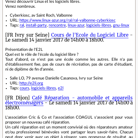
Venez découvrir Linux et les logiciels libres.
Venez nombreux.
Cyberkiosc, av Saint Roch, Valbonne
URL:
https://www.linux-azur.org/ral/ral-valbonne-cyberkiosc
Tags:
ral
,
install-party
,
rencontre
,
linux-azur
,
logiciels-libres
,
gnu-linux
[FR Ivry sur Seine]
Cours de l'Ecole du Logiciel Libre
-
Le samedi 14 janvier 2017 de 14h00 à 18h00.
Présentation de l'E2L
Quel est le rôle de l'école du logiciel libre ?
Tout d'abord, ce n'est pas une école comme les autres. Elle n'a pas
d'établissement fixe, pas de cours de récréation, pas de carte d'étudiant,
ni de diplôme de fin d'année.
Salle LO, 79 avenue Danielle Casanova, Ivry sur Seine
URL:
http://e2li.org
Tags:
cours
,
logiciels-libres
,
e2l
[FR Dijon]
Café Réparation - automobile et appareils
électroménagers
- Le samedi 14 janvier 2017 de 14h00 à
18h00.
L'association Cric & Co et l'association COAGUL s'associent pour vous
proposer un nouveau café réparation.
Un café réparation est un moment convivial où des réparateurs amateur
et/ou professionnel bénévoles vont partager leurs savoir-faire. Chacun
peut donc venir avec un objet à réparer, sans promesse de résultat, au