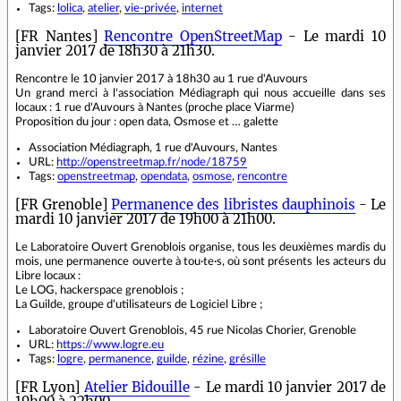
Tags:
lolica
,
atelier
,
vie-privée
,
internet
[FR Nantes]
Rencontre OpenStreetMap
- Le mardi 10
janvier 2017 de 18h30 à 21h30.
Rencontre le 10 janvier 2017 à 18h30 au 1 rue d'Auvours
Un grand merci à l'association Médiagraph qui nous accueille dans ses
locaux : 1 rue d'Auvours à Nantes (proche place Viarme)
Proposition du jour : open data, Osmose et … galette
Association Médiagraph, 1 rue d'Auvours, Nantes
URL:
http://openstreetmap.fr/node/18759
Tags:
openstreetmap
,
opendata
,
osmose
,
rencontre
[FR Grenoble]
Permanence des libristes dauphinois
- Le
mardi 10 janvier 2017 de 19h00 à 21h00.
Le Laboratoire Ouvert Grenoblois organise, tous les deuxièmes mardis du
mois, une permanence ouverte à tou·te·s, où sont présents les acteurs du
Libre locaux :
Le LOG, hackerspace grenoblois ;
La Guilde, groupe d'utilisateurs de Logiciel Libre ;
Laboratoire Ouvert Grenoblois, 45 rue Nicolas Chorier, Grenoble
URL:
https://www.logre.eu
Tags:
logre
,
permanence
,
guilde
,
rézine
,
grésille
[FR Lyon]
Atelier Bidouille
- Le mardi 10 janvier 2017 de