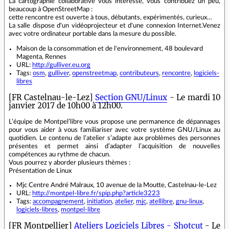
La cartographie collaborative vous intéresse, vous contribuez un peu,
beaucoup à OpenStreetMap :
cette rencontre est ouverte à tous, débutants, expérimentés, curieux…
La salle dispose d'un vidéoprojecteur et d'une connexion Internet.Venez
avec votre ordinateur portable dans la mesure du possible.
Maison de la consommation et de l'environnement, 48 boulevard
Magenta, Rennes
URL:
http://gulliver.eu.org
Tags:
osm
,
gulliver
,
openstreetmap
,
contributeurs
,
rencontre
,
logiciels-
libres
[FR Castelnau-le-Lez]
Section GNU/Linux
- Le mardi 10
janvier 2017 de 10h00 à 12h00.
L’équipe de Montpel’libre vous propose une permanence de dépannages
pour vous aider à vous familiariser avec votre système GNU/Linux au
quotidien. Le contenu de l’atelier s’adapte aux problèmes des personnes
présentes et permet ainsi d’adapter l’acquisition de nouvelles
compétences au rythme de chacun.
Vous pourrez y aborder plusieurs thèmes :
Présentation de Linux
Mjc Centre André Malraux, 10 avenue de la Moutte, Castelnau-le-Lez
URL:
http://montpel-libre.fr/spip.php?article3223
Tags:
accompagnement
,
initiation
,
atelier
,
mjc
,
atellibre
,
gnu-linux
,
logiciels-libres
,
montpel-libre
[FR Montpellier]
Ateliers Logiciels Libres - Shotcut
- Le