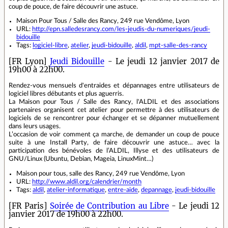
coup de pouce, de faire découvrir une astuce.
Maison Pour Tous / Salle des Rancy, 249 rue Vendôme, Lyon
URL:
http://epn.salledesrancy.com/les-jeudis-du-numeriques/jeudi-
bidouille
Tags:
logiciel-libre
,
atelier
,
jeudi-bidouille
,
aldil
,
mpt-salle-des-rancy
[FR Lyon]
Jeudi Bidouille
- Le jeudi 12 janvier 2017 de
19h00 à 22h00.
Rendez-vous mensuels d'entraides et dépannages entre utilisateurs de
logiciel libres débutants et plus aguerris.
La Maison pour Tous / Salle des Rancy, l'ALDIL et des associations
partenaires organisent cet atelier pour permettre à des utilisateurs de
logiciels de se rencontrer pour échanger et se dépanner mutuellement
dans leurs usages.
L’occasion de voir comment ça marche, de demander un coup de pouce
suite à une Install Party, de faire découvrir une astuce… avec la
participation des bénévoles de l’ALDIL, Illyse et des utilisateurs de
GNU/Linux (Ubuntu, Debian, Mageia, LinuxMint…)
Maison pour tous, salle des Rancy, 249 rue Vendôme, Lyon
URL:
http://www.aldil.org/calendrier/month
Tags:
aldil
,
atelier-informatique
,
entre-aide
,
depannage
,
jeudi-bidouille
[FR Paris]
Soirée de Contribution au Libre
- Le jeudi 12
janvier 2017 de 19h00 à 22h00.