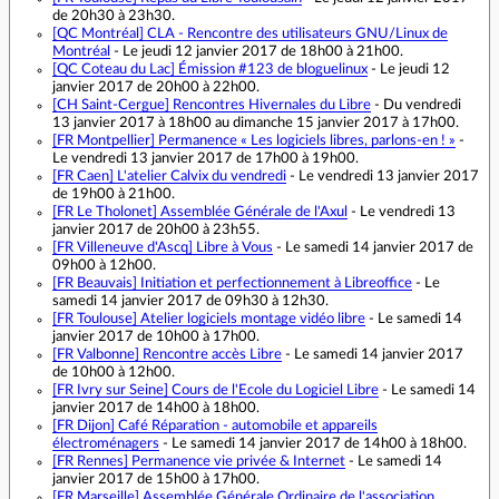
de 20h30 à 23h30.
[QC Montréal]
CLA - Rencontre des utilisateurs GNU/Linux de
Montréal
- Le jeudi 12 janvier 2017 de 18h00 à 21h00.
[QC Coteau du Lac]
Émission #123 de bloguelinux
- Le jeudi 12
janvier 2017 de 20h00 à 22h00.
[CH Saint-Cergue]
Rencontres Hivernales du Libre
- Du vendredi
13 janvier 2017 à 18h00 au dimanche 15 janvier 2017 à 17h00.
[FR Montpellier]
Permanence « Les logiciels libres, parlons-en ! »
-
Le vendredi 13 janvier 2017 de 17h00 à 19h00.
[FR Caen]
L'atelier Calvix du vendredi
- Le vendredi 13 janvier 2017
de 19h00 à 21h00.
[FR Le Tholonet]
Assemblée Générale de l'Axul
- Le vendredi 13
janvier 2017 de 20h00 à 23h55.
[FR Villeneuve d'Ascq]
Libre à Vous
- Le samedi 14 janvier 2017 de
09h00 à 12h00.
[FR Beauvais]
Initiation et perfectionnement à Libreoffice
- Le
samedi 14 janvier 2017 de 09h30 à 12h30.
[FR Toulouse]
Atelier logiciels montage vidéo libre
- Le samedi 14
janvier 2017 de 10h00 à 17h00.
[FR Valbonne]
Rencontre accès Libre
- Le samedi 14 janvier 2017
de 10h00 à 12h00.
[FR Ivry sur Seine]
Cours de l'Ecole du Logiciel Libre
- Le samedi 14
janvier 2017 de 14h00 à 18h00.
[FR Dijon]
Café Réparation - automobile et appareils
électroménagers
- Le samedi 14 janvier 2017 de 14h00 à 18h00.
[FR Rennes]
Permanence vie privée & Internet
- Le samedi 14
janvier 2017 de 15h00 à 17h00.
[FR Marseille]
Assemblée Générale Ordinaire de l'association