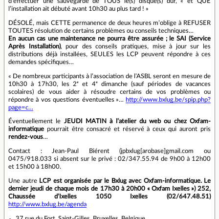
d’effectuer une sauvegarde de TOUS le(s) disque(s) dur, « et QUE
l’installation ait débuté avant 10h30 au plus tard ! »
DÉSOLÉ, mais CETTE permanence de deux heures m’oblige à REFUSER
TOUTES résolution de certains problèmes ou conseils techniques…
En aucun cas une maintenance ne pourra être assurée ; le SAI (Service
Après Installation)
, pour des conseils pratiques, mise à jour sur les
distributions déjà installées, SEULES les LCP peuvent répondre à ces
demandes spécifiques…
« De nombreux participants à l’association de l’ASBL seront en mesure de
10h30 à 17h30, les 2ᵉ et 4ᵉ dimanche (sauf périodes de vacances
scolaires) de vous aider à résoudre certains de vos problèmes ou
répondre à vos questions éventuelles »…
http://www.bxlug.be/spip.php?
page=c…
Éventuellement le
JEUDI MATIN à l’atelier du web ou chez Oxfam-
informatique
pourrait être consacré et réservé à ceux qui auront pris
rendez-vous
…
Contact : Jean-Paul Biérent (jpbxlug[arobase]gmail.com ou
0475/918.033 si absent sur le privé : 02/347.55.94 de 9h00 à 12h00
et 15h00 à 18h00.
Une autre
LCP est organisée par le Bxlug avec Oxfam-informatique. Le
dernier jeudi de chaque mois de 17h30 à 20h00 « Oxfam Ixelles ») 252,
Chaussée d’Ixelles 1050 Ixelles (02/647.48.51)
http://www.bxlug.be/agenda
37 rue du Fort, Saint-Gilles, Bruxelles, Belgique