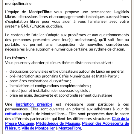
montpelliéraine
L’équipe de
Montpel’libre
vous propose une permanence
Logiciels
Libres
: discussions libres et accompagnements techniques aux systèmes
d’exploitation libres pour vous aider à vous familiariser avec votre
système
GNU/Linux
au quotidien.
Le contenu de l’atelier s’adapte aux problèmes et aux questionnements
des personnes présentes avec leur(s) ordinateur(s), qu’il soit fixe ou
portable, et permet ainsi l’acquisition de nouvelles compétences
nécessaires à une autonomie numérique certaine, au rythme de chacun.
Les thèmes :
Vous pourrez y aborder plusieurs thèmes (liste non exhaustive) :
discussions conviviales entre utilisateurs autour de Linux en général ;
pré-inscription aux prochains Cafés Numériques et Install-Party ;
premières explorations du système ;
installations et configurations complémentaires ;
mise à jour et installation de nouveaux logiciels ;
prise en main, découverte et approfondissement du système
Une
inscription préalable
est nécessaire pour participer à ces
permanences. Elles sont ouvertes en priorité aux adhérents à jour de
cotisation
auprès de Montpel’libre… Elles sont proposées dans le cadre
des différents partenariats qui lient les différentes structures
Club de la
Presse Occitanie
,
Médiathèque de Mauguio
,
Maison des Adolescents de
l’Hérault
,
Ville de Montpellier
à
Montpel’libre
.