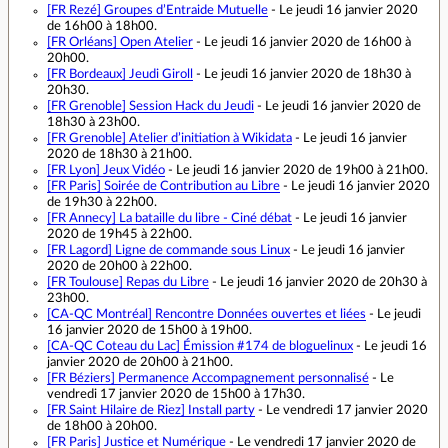
[FR Rezé]
Groupes d’Entraide Mutuelle
- Le jeudi 16 janvier 2020
de 16h00 à 18h00.
[FR Orléans]
Open Atelier
- Le jeudi 16 janvier 2020 de 16h00 à
20h00.
[FR Bordeaux]
Jeudi Giroll
- Le jeudi 16 janvier 2020 de 18h30 à
20h30.
[FR Grenoble]
Session Hack du Jeudi
- Le jeudi 16 janvier 2020 de
18h30 à 23h00.
[FR Grenoble]
Atelier d’initiation à Wikidata
- Le jeudi 16 janvier
2020 de 18h30 à 21h00.
[FR Lyon]
Jeux Vidéo
- Le jeudi 16 janvier 2020 de 19h00 à 21h00.
[FR Paris]
Soirée de Contribution au Libre
- Le jeudi 16 janvier 2020
de 19h30 à 22h00.
[FR Annecy]
La bataille du libre - Ciné débat
- Le jeudi 16 janvier
2020 de 19h45 à 22h00.
[FR Lagord]
Ligne de commande sous Linux
- Le jeudi 16 janvier
2020 de 20h00 à 22h00.
[FR Toulouse]
Repas du Libre
- Le jeudi 16 janvier 2020 de 20h30 à
23h00.
[CA-QC Montréal]
Rencontre Données ouvertes et liées
- Le jeudi
16 janvier 2020 de 15h00 à 19h00.
[CA-QC Coteau du Lac]
Émission #174 de bloguelinux
- Le jeudi 16
janvier 2020 de 20h00 à 21h00.
[FR Béziers]
Permanence Accompagnement personnalisé
- Le
vendredi 17 janvier 2020 de 15h00 à 17h30.
[FR Saint Hilaire de Riez]
Install party
- Le vendredi 17 janvier 2020
de 18h00 à 20h00.
[FR Paris]
Justice et Numérique
- Le vendredi 17 janvier 2020 de