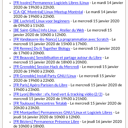
[FR Issoire]
Permanence Logiciels Libres iLinux
- Le mardi 14 janvier
2020 de 19h30 à 22h30.
[CA-QC Montréal]
Linux-Meetup Montréal
- Le mardi 14 janvier
2020 de 19h00 à 22h00.
[BE Lochristi]
Linux voor beginners
- Le mercredi 15 janvier 2020
de 09h30 à 11h30.
[BE Saint-Gilles]
Info Linux - Atelier du Web
- Le mercredi 15
janvier 2020 de 10h00 à 12h00.
[FR Vandœuvre-lès-Nancy]
La programmation avec Scratch
- Le
mercredi 15 janvier 2020 de 15h00 à 17h00.
[FR Rennes]
Do It Together Biology
- Le mercredi 15 janvier 2020
de 17h00 à 20h00.
[FR Beauvais]
Sensibilisation et partage autour du Libre
- Le
mercredi 15 janvier 2020 de 18h00 à 20h00.
[FR Grenoble]
Session Hack du Mercredi
- Le mercredi 15 janvier
2020 de 19h00 à 23h00.
[FR Grenoble]
Install Party GNU/Linux
- Le mercredi 15 janvier
2020 de 19h00 à 22h00.
[FR Paris]
Apéro Parisien du Libre
- Le mercredi 15 janvier 2020 de
19h00 à 23h00.
[FR Lyon]
Blender : sfx, fond vert & tracking vidéo (2/2)
- Le
mercredi 15 janvier 2020 de 19h30 à 21h00.
[FR Toulouse]
Rencontres Tetalab
- Le mercredi 15 janvier 2020 de
20h30 à 23h30.
[FR Montpellier]
Permanences GNU/Linux et Logiciels Libres
- Le
jeudi 16 janvier 2020 de 10h00 à 12h00.
[FR Béziers]
Permanence Présence Libre
- Le jeudi 16 janvier 2020
de 10h00 à 18h00.