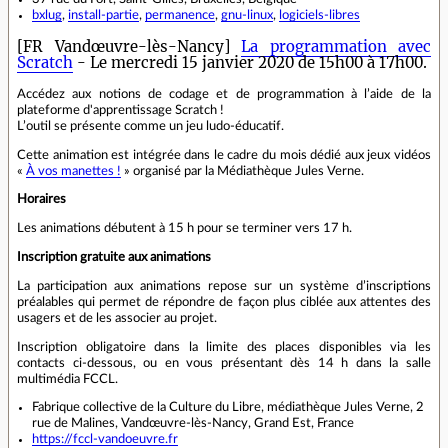
bxlug
,
install-partie
,
permanence
,
gnu-linux
,
logiciels-libres
[FR Vandœuvre-lès-Nancy]
La programmation avec
Scratch
- Le mercredi 15 janvier 2020 de 15h00 à 17h00.
Accédez aux notions de codage et de programmation à l’aide de la
plateforme d'apprentissage Scratch !
L’outil se présente comme un jeu ludo-éducatif.
Cette animation est intégrée dans le cadre du mois dédié aux jeux vidéos
«
À vos manettes !
» organisé par la Médiathèque Jules Verne.
Horaires
Les animations débutent à 15 h pour se terminer vers 17 h.
Inscription gratuite aux animations
La participation aux animations repose sur un système d’inscriptions
préalables qui permet de répondre de façon plus ciblée aux attentes des
usagers et de les associer au projet.
Inscription obligatoire dans la limite des places disponibles via les
contacts ci-dessous, ou en vous présentant dès 14 h dans la salle
multimédia FCCL.
Fabrique collective de la Culture du Libre, médiathèque Jules Verne, 2
rue de Malines, Vandœuvre-lès-Nancy, Grand Est, France
https://fccl-vandoeuvre.fr