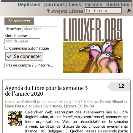
Dépêches
Journaux
Liens
Forums
Rédaction
🎙️ Projets Libres
Se connecter
Identifiant
Mot de passe
Connexion automatique
Pas de compte ? S’inscrire…
12
Agenda du Libre pour la semaine 3
de l’année 2020
Posté par
Collectif
le 12 janvier 2020 à 17:07
.
Édité par
Benoît Sibaud
et
Davy Defaud
.
Modéré par
claudex
.
Licence CC By‑SA.
Calendrier Web, regroupant des événements liés au Libre
(logiciel, salon, atelier,
install party
, conférence), annoncés par
leurs organisateurs. Voici un récapitulatif de la semaine
à venir. Le détail de chacun de ces cinquante événements
(France : 45, Belgique : 5, Québec : 4) est en seconde partie