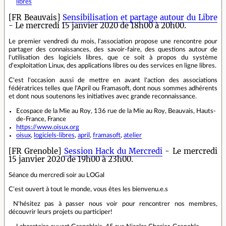
libres
[FR Beauvais]
Sensibilisation et partage autour du Libre
- Le mercredi 15 janvier 2020 de 18h00 à 20h00.
Le premier vendredi du mois, l'association propose une rencontre pour
partager des connaissances, des savoir-faire, des questions autour de
l'utilisation des logiciels libres, que ce soit à propos du système
d'exploitation Linux, des applications libres ou des services en ligne libres.
C'est l'occasion aussi de mettre en avant l'action des associations
fédératrices telles que l'April ou Framasoft, dont nous sommes adhérents
et dont nous soutenons les initiatives avec grande reconnaissance.
Ecospace de la Mie au Roy, 136 rue de la Mie au Roy, Beauvais, Hauts-
de-France, France
https://www.oisux.org
oisux
,
logiciels-libres
,
april
,
framasoft
,
atelier
[FR Grenoble]
Session Hack du Mercredi
- Le mercredi
15 janvier 2020 de 19h00 à 23h00.
Séance du mercredi soir au LOGal
C'est ouvert à tout le monde, vous êtes les bienvenu.e.s
N'hésitez pas à passer nous voir pour rencontrer nos membres,
découvrir leurs projets ou participer!