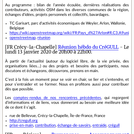
Au programme : bilan de l'année écoulée, dernières réalisations des
contributeurs, activités OSM dans les diverses communes de la région,
échanges d'idées, projets personnels et collectifs, bavardages.
TC Garisart, parc d'activités économiques de Weyler, Arlon, Wallonie,
Belgique
https://wiki.openstreetmap.org/wiki/FR:Pays_d%27Arlon#R.C3.A9union
openstreetmap
,
réunion
[FR Crécy-la-Chapelle]
Réunion hébdo du CréGULL
- Le
lundi 13 janvier 2020 de 20h00 à 22h00.
À partir de l’actualité (autour du logiciel libre, de la vie privée, des
organisations liées…) ou des projets et besoins des participants, nous
discutons et échangeons, découvrons, prenons en main.
C’est à la fois un moment pour se voir en chair, se lier et s’entendre, et
pour s’entraider et se former. Nous en profitons aussi pour contribuer
dès que possible.
Les
comptes-rendus de nos rencontres précédentes
, qui regorgent
d’informations et de liens, vous donneront au besoin une meilleure idée
de ce dont il s’agit.
rue de Bellevue, Crécy-la-Chapelle, Île-de-France, France
http://cregull.org
prise-en-main
,
contribution
,
échange-de-savoirs
,
entraide
,
crégull