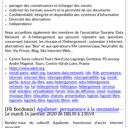
partager des connaissances et échanger des savoirs
maîtriser les formats ouverts et la pérennité de ses documents
Confidentialité, intégrité et disponibilité des systèmes d'information
Diversité des alternatives
Indépendance
Nous accueillons également des membres de l'association Touraine Data
Network et A-Hébergement qui peuvent répondre aux questions
concernant Internet, les réseaux et l'hébergement : connexion à Internet,
alternatives aux "Box" et aux opérateurs/FAI commerciaux, Neutralité du
Net, Vie Privée, Blog, Site Internet/Web…
Centre Socio-culturel Tours Nord Léo Lagrange Gentiana, 90 avenue
André Maginot, Tours, Centre-Val de Loire, France
https://www.adeti.org
install-party
,
adeti-org
,
touraine-data-network
,
tdn
,
ffdn
,
permanence
,
internet
,
internet-libre
,
interoperabilite
,
interopérabilité
,
lug
,
install-
partie
,
acteur-du-libre
,
auto-hebergement
,
auto-hébergement
,
network
,
isp
,
fai
,
hebergement
,
hébergeur
,
hébergement
,
serveur
,
mail
,
wordpre
,
virtualisation
,
forum
,
liste-de-diffusion
,
cloud
,
musique
,
musique-libre
,
éducation
,
chatons
,
presentation
,
logiciel
,
logiciel-libre
,
logiciels
,
logiciels-libre
,
logiciels-libres
,
wiki
[FR Bordeaux]
Aquilenet: permanence à la mezzanine
-
Le mardi 14 janvier 2020 de 18h30 à 23h59.
Rendez-vous du collectif Aquilenet, fournisseur d'accès Internet
associatif.