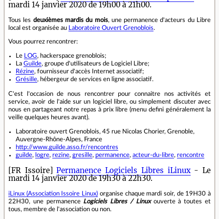
mardi 14 janvier 2020 de 19h00 à 21h00.
Tous les
deuxièmes mardis du mois
, une permanence d'acteurs du Libre
local est organisée au
Laboratoire Ouvert Grenoblois
.
Vous pourrez rencontrer:
Le
LOG
, hackerspace grenoblois;
La
Guilde
, groupe d'utilisateurs de Logiciel Libre;
Rézine
, fournisseur d'accès Internet associatif;
Grésille
, hébergeur de services en ligne associatif.
C'est l'occasion de nous rencontrer pour connaitre nos activités et
service, avoir de l'aide sur un logiciel libre, ou simplement discuter avec
nous en partageant notre repas à prix libre (menu defini généralement la
veille quelques heures avant).
Laboratoire ouvert Grenoblois, 45 rue Nicolas Chorier, Grenoble,
Auvergne-Rhône-Alpes, France
http://www.guilde.asso.fr/rencontres
guilde
,
logre
,
rezine
,
gresille
,
permanence
,
acteur-du-libre
,
rencontre
[FR Issoire]
Permanence Logiciels Libres iLinux
- Le
mardi 14 janvier 2020 de 19h30 à 22h30.
iLinux (Association Issoire Linux)
organise chaque mardi soir, de 19H30 à
22H30, une permanence
Logiciels Libres / Linux
ouverte à toutes et
tous, membre de l'association ou non.