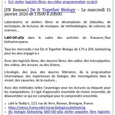
fccl
,
atelier
,
logiciels-libres
,
jeu-video
,
programmation
,
scratch
[FR Rennes]
Do It Together Biology
- Le mercredi 15
janvier 2020 de 17h00 à 20h00.
Laboratoires et ateliers libres et décomplexés de bidouilles, de
techniques, de lectures, de musiques, de méthodologies, de cultures, de
sciences…
Lab0⋅bi0⋅p0p
dans le cadre des activités du Kaouenn_Noz
biohackerspaces
Tous les mercredis c’est Do It Together Biology de 17h à 20h, biohacking
pour les plus engagé⋅e⋅s
Avec des logiciels libres, des œuvres libres, des radios, des micropipettes,
des vidéos, des levures, ou des lichens.
L'écologie, des jeux, des œuvres littéraires, de la programation
informatique, des expériences de biologie, des investigations dans le
vivant, des causeries, de la couture…
Avec des méthodes telles l'arpentage pour les lectures ou biopunk pour
les manipulations. Il s’agit d'apprendre ensemble de choisir ensemble, de
déassembler ce qui est compliqué pour le comprendre ensemble.
café le Teddy's, 121 rue de Vern, Rennes, Bretagne, France
https://notecc.frama.wiki/norae:biologicus:biohacking
diy
,
biologie
,
biohacking
,
lab0-bi0-p0p
,
atelier
,
populaire
,
libre
,
logiciels-