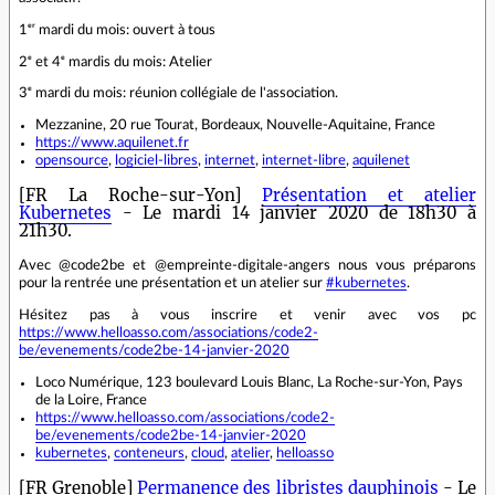
1ᵉʳ mardi du mois: ouvert à tous
2ᵉ et 4ᵉ mardis du mois: Atelier
3ᵉ mardi du mois: réunion collégiale de l'association.
Mezzanine, 20 rue Tourat, Bordeaux, Nouvelle-Aquitaine, France
https://www.aquilenet.fr
opensource
,
logiciel-libres
,
internet
,
internet-libre
,
aquilenet
[FR La Roche-sur-Yon]
Présentation et atelier
Kubernetes
- Le mardi 14 janvier 2020 de 18h30 à
21h30.
Avec @code2be et @empreinte-digitale-angers nous vous préparons
pour la rentrée une présentation et un atelier sur
#kubernetes
.
Hésitez pas à vous inscrire et venir avec vos pc
https://www.helloasso.com/associations/code2-
be/evenements/code2be-14-janvier-2020
Loco Numérique, 123 boulevard Louis Blanc, La Roche-sur-Yon, Pays
de la Loire, France
https://www.helloasso.com/associations/code2-
be/evenements/code2be-14-janvier-2020
kubernetes
,
conteneurs
,
cloud
,
atelier
,
helloasso
[FR Grenoble]
Permanence des libristes dauphinois
- Le