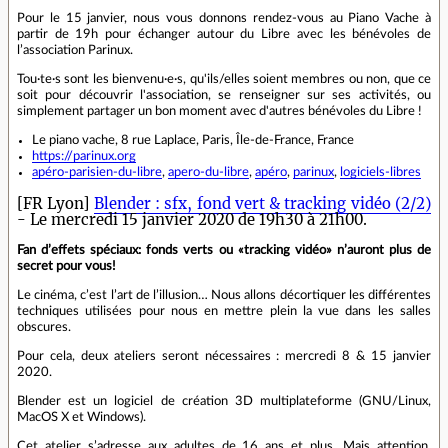
Pour le 15 janvier, nous vous donnons rendez-vous au Piano Vache à
partir de 19h pour échanger autour du Libre avec les bénévoles de
l’association Parinux.
Tou·te·s sont les bienvenu·e·s, qu'ils/elles soient membres ou non, que ce
soit pour découvrir l'association, se renseigner sur ses activités, ou
simplement partager un bon moment avec d'autres bénévoles du Libre !
Le piano vache, 8 rue Laplace, Paris, Île-de-France, France
https://parinux.org
apéro-parisien-du-libre
,
apero-du-libre
,
apéro
,
parinux
,
logiciels-libres
[FR Lyon]
Blender : sfx, fond vert & tracking vidéo (2/2)
- Le mercredi 15 janvier 2020 de 19h30 à 21h00.
Fan d’effets spéciaux: fonds verts ou «tracking vidéo» n’auront plus de
secret pour vous!
Le cinéma, c’est l’art de l’illusion… Nous allons décortiquer les différentes
techniques utilisées pour nous en mettre plein la vue dans les salles
obscures.
Pour cela, deux ateliers seront nécessaires : mercredi 8 & 15 janvier
2020.
Blender est un logiciel de création 3D multiplateforme (GNU/Linux,
MacOS X et Windows).
Cet atelier s’adresse aux adultes de 16 ans et plus. Mais attention,