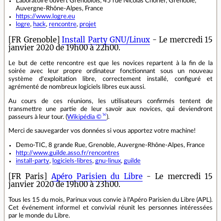
Laboratoire ouvert Grenoblois, 45 rue Nicolas Chorier, Grenoble,
Auvergne-Rhône-Alpes, France
https://www.logre.eu
logre
,
hack
,
rencontre
,
projet
[FR Grenoble]
Install Party GNU/Linux
- Le mercredi 15
janvier 2020 de 19h00 à 22h00.
Le but de cette rencontre est que les novices repartent à la fin de la
soirée avec leur propre ordinateur fonctionnant sous un nouveau
système d'exploitation libre, correctement installé, configuré et
agrémenté de nombreux logiciels libres eux aussi.
Au cours de ces réunions, les utilisateurs confirmés tentent de
transmettre une partie de leur savoir aux novices, qui deviendront
passeurs à leur tour. (
Wikipédia ©
).
Merci de sauvegarder vos données si vous apportez votre machine!
Demo-TIC, 8 grande Rue, Grenoble, Auvergne-Rhône-Alpes, France
http://www.guilde.asso.fr/rencontres
install-party
,
logiciels-libres
,
gnu-linux
,
guilde
[FR Paris]
Apéro Parisien du Libre
- Le mercredi 15
janvier 2020 de 19h00 à 23h00.
Tous les 15 du mois, Parinux vous convie à l'Apéro Parisien du Libre (APL).
Cet événement informel et convivial réunit les personnes intéressées
par le monde du Libre.