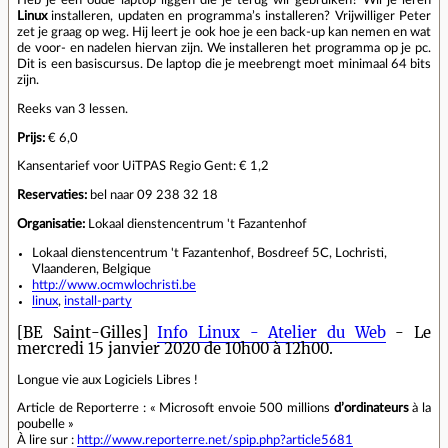
Linux
installeren, updaten en programma’s installeren? Vrijwilliger Peter
zet je graag op weg. Hij leert je ook hoe je een back-up kan nemen en wat
de voor- en nadelen hiervan zijn. We installeren het programma op je pc.
Dit is een basiscursus. De laptop die je meebrengt moet minimaal 64 bits
zijn.
Reeks van 3 lessen.
Prijs:
€ 6,0
Kansentarief voor UiTPAS Regio Gent: € 1,2
Reservaties:
bel naar 09 238 32 18
Organisatie:
Lokaal dienstencentrum 't Fazantenhof
Lokaal dienstencentrum 't Fazantenhof, Bosdreef 5C, Lochristi,
Vlaanderen, Belgique
http://www.ocmwlochristi.be
linux
,
install-party
[BE Saint-Gilles]
Info Linux - Atelier du Web
- Le
mercredi 15 janvier 2020 de 10h00 à 12h00.
Longue vie aux Logiciels Libres !
Article de Reporterre : « Microsoft envoie 500 millions
d’ordinateurs
à la
poubelle »
À lire sur :
http://www.reporterre.net/spip.php?article5681