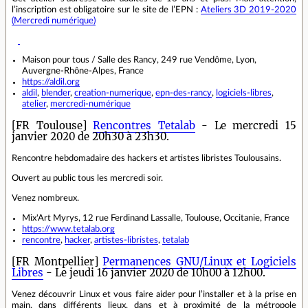
l’inscription est obligatoire sur le site de l’EPN :
Ateliers 3D 2019-2020
(Mercredi numérique)
Maison pour tous / Salle des Rancy, 249 rue Vendôme, Lyon,
Auvergne-Rhône-Alpes, France
https://aldil.org
aldil
,
blender
,
creation-numerique
,
epn-des-rancy
,
logiciels-libres
,
atelier
,
mercredi-numérique
[FR Toulouse]
Rencontres Tetalab
- Le mercredi 15
janvier 2020 de 20h30 à 23h30.
Rencontre hebdomadaire des hackers et artistes libristes Toulousains.
Ouvert au public tous les mercredi soir.
Venez nombreux.
Mix'Art Myrys, 12 rue Ferdinand Lassalle, Toulouse, Occitanie, France
https://www.tetalab.org
rencontre
,
hacker
,
artistes-libristes
,
tetalab
[FR Montpellier]
Permanences GNU/Linux et Logiciels
Libres
- Le jeudi 16 janvier 2020 de 10h00 à 12h00.
Venez découvrir Linux et vous faire aider pour l’installer et à la prise en
main, dans différents lieux, dans et à proximité de la métropole