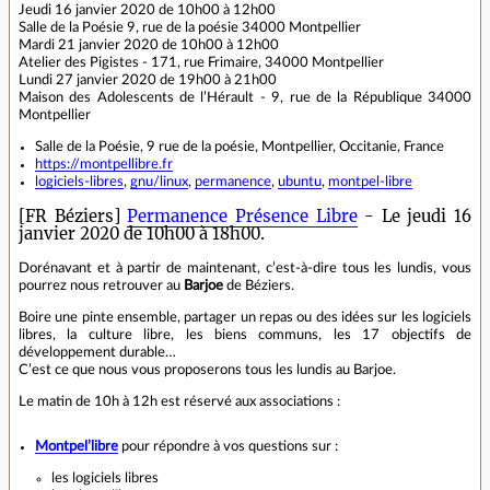
Jeudi 16 janvier 2020 de 10h00 à 12h00
Salle de la Poésie 9, rue de la poésie 34000 Montpellier
Mardi 21 janvier 2020 de 10h00 à 12h00
Atelier des Pigistes - 171, rue Frimaire, 34000 Montpellier
Lundi 27 janvier 2020 de 19h00 à 21h00
Maison des Adolescents de l’Hérault - 9, rue de la République 34000
Montpellier
Salle de la Poésie, 9 rue de la poésie, Montpellier, Occitanie, France
https://montpellibre.fr
logiciels-libres
,
gnu/linux
,
permanence
,
ubuntu
,
montpel-libre
[FR Béziers]
Permanence Présence Libre
- Le jeudi 16
janvier 2020 de 10h00 à 18h00.
Dorénavant et à partir de maintenant, c’est-à-dire tous les lundis, vous
pourrez nous retrouver au
Barjoe
de Béziers.
Boire une pinte ensemble, partager un repas ou des idées sur les logiciels
libres, la culture libre, les biens communs, les 17 objectifs de
développement durable…
C’est ce que nous vous proposerons tous les lundis au Barjoe.
Le matin de 10h à 12h est réservé aux associations :
Montpel’libre
pour répondre à vos questions sur :
les logiciels libres