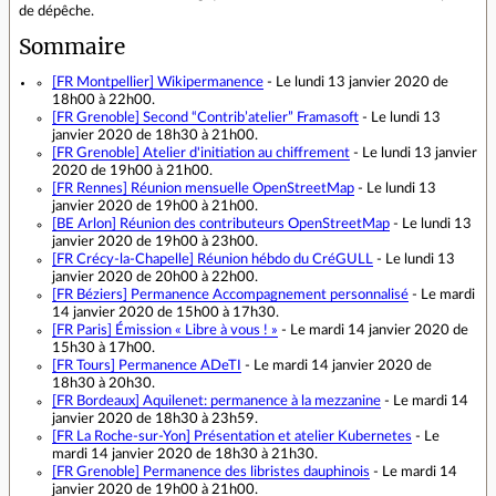
de dépêche.
Sommaire
[FR Montpellier]
Wikipermanence
- Le lundi 13 janvier 2020 de
18h00 à 22h00.
[FR Grenoble]
Second “Contrib’atelier” Framasoft
- Le lundi 13
janvier 2020 de 18h30 à 21h00.
[FR Grenoble]
Atelier d'initiation au chiffrement
- Le lundi 13 janvier
2020 de 19h00 à 21h00.
[FR Rennes]
Réunion mensuelle OpenStreetMap
- Le lundi 13
janvier 2020 de 19h00 à 21h00.
[BE Arlon]
Réunion des contributeurs OpenStreetMap
- Le lundi 13
janvier 2020 de 19h00 à 23h00.
[FR Crécy-la-Chapelle]
Réunion hébdo du CréGULL
- Le lundi 13
janvier 2020 de 20h00 à 22h00.
[FR Béziers]
Permanence Accompagnement personnalisé
- Le mardi
14 janvier 2020 de 15h00 à 17h30.
[FR Paris]
Émission « Libre à vous ! »
- Le mardi 14 janvier 2020 de
15h30 à 17h00.
[FR Tours]
Permanence ADeTI
- Le mardi 14 janvier 2020 de
18h30 à 20h30.
[FR Bordeaux]
Aquilenet: permanence à la mezzanine
- Le mardi 14
janvier 2020 de 18h30 à 23h59.
[FR La Roche-sur-Yon]
Présentation et atelier Kubernetes
- Le
mardi 14 janvier 2020 de 18h30 à 21h30.
[FR Grenoble]
Permanence des libristes dauphinois
- Le mardi 14
janvier 2020 de 19h00 à 21h00.