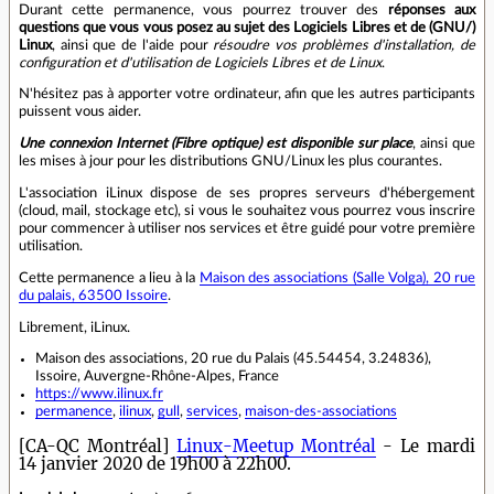
Durant cette permanence, vous pourrez trouver des
réponses aux
questions que vous vous posez au sujet des Logiciels Libres et de (GNU/)
Linux
, ainsi que de l'aide pour
résoudre vos problèmes d'installation, de
configuration et d'utilisation de Logiciels Libres et de Linux
.
N'hésitez pas à apporter votre ordinateur, afin que les autres participants
puissent vous aider.
Une connexion Internet (Fibre optique) est disponible sur place
, ainsi que
les mises à jour pour les distributions GNU/Linux les plus courantes.
L'association iLinux dispose de ses propres serveurs d'hébergement
(cloud, mail, stockage etc), si vous le souhaitez vous pourrez vous inscrire
pour commencer à utiliser nos services et être guidé pour votre première
utilisation.
Cette permanence a lieu à la
Maison des associations (Salle Volga), 20 rue
du palais, 63500 Issoire
.
Librement, iLinux.
Maison des associations, 20 rue du Palais (45.54454, 3.24836),
Issoire, Auvergne-Rhône-Alpes, France
https://www.ilinux.fr
permanence
,
ilinux
,
gull
,
services
,
maison-des-associations
[CA-QC Montréal]
Linux-Meetup Montréal
- Le mardi
14 janvier 2020 de 19h00 à 22h00.