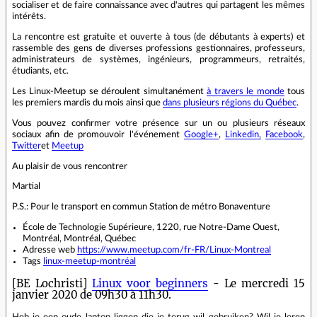
socialiser et de faire connaissance avec d'autres qui partagent les mêmes
intérêts.
La rencontre est gratuite et ouverte à tous (de débutants à experts) et
rassemble des gens de diverses professions gestionnaires, professeurs,
administrateurs de systèmes, ingénieurs, programmeurs, retraités,
étudiants, etc.
Les Linux-Meetup se déroulent simultanément
à travers le monde
tous
les premiers mardis du mois ainsi que
dans plusieurs régions du Québec
.
Vous pouvez confirmer votre présence sur un ou plusieurs réseaux
sociaux afin de promouvoir l'événement
Google+
,
Linkedin,
Facebook
,
Twitter
et
Meetup
Au plaisir de vous rencontrer
Martial
P.S.: Pour le transport en commun Station de métro Bonaventure
École de Technologie Supérieure, 1220, rue Notre-Dame Ouest,
Montréal, Montréal, Québec
Adresse web
https://www.meetup.com/fr-FR/Linux-Montreal
Tags
linux-meetup-montréal
[BE Lochristi]
Linux voor beginners
- Le mercredi 15
janvier 2020 de 09h30 à 11h30.
Heb je een oude laptop liggen die je terug wil gebruiken? Wil je leren