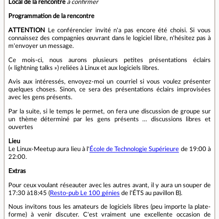
Local de la rencontre
à confirmer
Programmation de la rencontre
ATTENTION
Le conférencier invité n'a pas encore été choisi. Si vous
connaissez des compagnies œuvrant dans le logiciel libre, n'hésitez pas à
m'envoyer un message.
Ce mois-ci, nous aurons plusieurs petites présentations éclairs
(« lightning talks ») reliées à Linux et aux logiciels libres.
Avis aux intéressés, envoyez-moi un courriel si vous voulez présenter
quelques choses. Sinon, ce sera des présentations éclairs improvisées
avec les gens présents.
Par la suite, si le temps le permet, on fera une discussion de groupe sur
un thème déterminé par les gens présents … discussions libres et
ouvertes
Lieu
Le Linux-Meetup aura lieu à l'
École de Technologie Supérieure
de 19:00 à
22:00.
Extras
Pour ceux voulant réseauter avec les autres avant, il y aura un souper de
17:30 à18:45 (
Resto-pub Le 100 génies
de l'ÉTS au pavillon B).
Nous invitons tous les amateurs de logiciels libres (peu importe la plate-
forme) à venir discuter. C'est vraiment une excellente occasion de