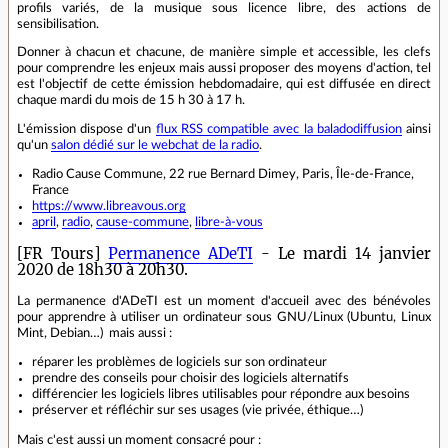
profils variés, de la musique sous licence libre, des actions de
sensibilisation.
Donner à chacun et chacune, de manière simple et accessible, les clefs
pour comprendre les enjeux mais aussi proposer des moyens d'action, tel
est l'objectif de cette émission hebdomadaire, qui est diffusée en direct
chaque mardi du mois de 15 h 30 à 17 h.
L'émission dispose d'un
flux RSS compatible avec la baladodiffusion
ainsi
qu'un
salon dédié sur le webchat de la radio
.
Radio Cause Commune, 22 rue Bernard Dimey, Paris, Île-de-France,
France
https://www.libreavous.org
april
,
radio
,
cause-commune
,
libre-à-vous
[FR Tours]
Permanence ADeTI
- Le mardi 14 janvier
2020 de 18h30 à 20h30.
La permanence d'ADeTI est un moment d'accueil avec des bénévoles
pour apprendre à utiliser un ordinateur sous GNU/Linux (Ubuntu, Linux
Mint, Debian…) mais aussi :
réparer les problèmes de logiciels sur son ordinateur
prendre des conseils pour choisir des logiciels alternatifs
différencier les logiciels libres utilisables pour répondre aux besoins
préserver et réfléchir sur ses usages (vie privée, éthique…)
Mais c'est aussi un moment consacré pour :