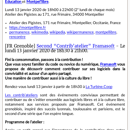
Education
et
Montpel’libre
.
Lundi 13 janvier 2020 de 18h00 à 22h00 (2ᵉ lundi de chaque mois)
Atelier des Pigistes au 171, rue Frimaire, 34000 Montpellier
Atelier des Pigistes, 171 rue Frimaire, Montpellier, Occitanie, France
https://montpellibre.fr
permanence
,
wikimedia
,
wikipedia
,
wikipermanence
,
montpellibre
,
rencontre
[FR Grenoble]
Second “Contrib’atelier” Framasoft
- Le
lundi 13 janvier 2020 de 18h30 à 21h00.
Fini la consommation, passons à la contribution !
Que vous soyez familier du code ou novice du numérique,
Framasoft
vous
propose de découvrir comment contribuer sur ses logiciels dans la
convivialité et autour d’un apéro partagé.
Une manière de contribuer aussi à la culture du libre !
Rendez-vous lundi 13 janvier à partir de 18h30 à
La Turbine.Coop
Les contrib’ateliers
sont des événements conviviaux permettant de
contribuer ou de s’initier ensemble aux logiciels libres et à la culture libre,
notamment aux services proposés par Framasoft. Cet événement
grenoblois, inspiré des succès lyonnais, toulousains et parisiens, est le
second d’une série que l’on espère longue.
Programme de l’atelier :