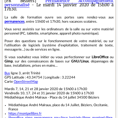
[FR Béziers]
Permanence Accompagnement
personnalisé
- Le mardi 14 janvier 2020 de 15h00 à
17h30.
La salle de formation ouvre ses portes sans rendez-vous aux
permanences
, entre 15h00 et 17h30, hors vacances scolaires.
Vous serez assistés sur les ordinateurs de la salle ou sur votre matériel
personnel (PC, tablette, smartphone, appareil photo numérique).
Poser des questions sur le fonctionnement de votre matériel, ou sur
l’utilisation de logiciels (système d’exploitation, traitement de texte,
messagerie…) ou de services en ligne.
Si vous souhaitez vous initier ou vous perfectionner sur
LibreOffice
ou
Gimp
, sur des connaissances de bases sur
GNU/Linux
, dépannages de
base, installations, prises en mains…
Bus
ligne 3, arrêt Trinité
GPS Latitude : 43.34754 | Longitude : 3.22244
Carte
OpenStreetMap
Mardis 7, 14, 21 et 28 janvier 2020 de 15h00 à 17h30
Vendredis 10, 17, 24 et 31 janvier 2020 de 15h00 à 17h30
Médiathèque André Malraux - Place du 14 juillet 34500 Béziers
Médiathèque André Malraux, place du 14 Juillet, Béziers, Occitanie,
France
https://montpellibre.fr
libreoffice
,
gimp
,
permanence
,
gnu-linux
,
logiciels-libres
,
montpel-libre
,