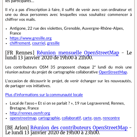
les participants…
Il n’y a pas d’inscription à faire, il suffit de venir avec son ordinateur et
une ou deux personnes avec lesquelles vous souhaitez commencer à
chiffrer vos mails.
Antigone, 22 rue des violettes, Grenoble, Auvergne-Rhône-Alpes,
France
https://www.gresille.org
chiffrement
,
courriel
,
gresille
[FR Rennes]
Réunion mensuelle OpenStreetMap
- Le
lundi 13 janvier 2020 de 19h00 à 21h00.
Les contributeurs OSM 35 proposent chaque 2ᵉ lundi du mois une
réunion autour du projet de cartographie collaborative
OpenStreetMap
.
L'occasion de découvrir le projet, de venir échanger sur les nouveautés,
de partager vos initiatives.
Plus d'informations sur la communauté locale
Local de l'asso « Et si on se parlait ? », 19 rue Legraverend, Rennes,
Bretagne, France
http://rennes.osmfr.org
openstreetmap
,
cartographie
,
collaboratif
,
carte
,
osm
,
rencontre
[BE Arlon]
Réunion des contributeurs OpenStreetMap
-
Le lundi 13 janvier 2020 de 19h00 à 23h00.