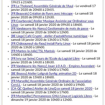
19h15 à 21h00.
[FR Le Tholonet]
Assemblée Générale de l'Axul
- Le vendredi 17
janvier 2020 de 20h00 à 23h55.
[FR Beauvais]
Création de flyers avec Inkscape
- Le samedi 18
janvier 2020 de 09h30 à 12h30.
[FR Courbevoie]
Atelier Musique Assistée par Ordinateur sous
Linux
- Le samedi 18 janvier 2020 de 09h30 à 18h00.
[FR Vandœuvre-lès-Nancy]
Gestionnaire de mots de passe
- Le
samedi 18 janvier 2020 de 10h00 à 12h00.
[BE Liege]
Café Crypté - atelier d'autodéfense numérique
- Le
samedi 18 janvier 2020 de 13h30 à 17h30.
[FR Châteauneuf-du-Faou]
Install Party Linux
- Le samedi 18 janvier
2020 de 13h30 à 18h00.
[FR Mantes-la-Jolie]
TSL Mantois
- Le samedi 18 janvier 2020 de
14h00 à 18h00.
[FR Ivry sur Seine]
Cours de l'Ecole du Logiciel Libre
- Le samedi 18
janvier 2020 de 14h30 à 18h30.
[FR Vandœuvre-lès-Nancy]
Jouer à 0 A.D. - Empires Ascendant
- Le
samedi 18 janvier 2020 de 15h00 à 17h00.
[BE Boussu]
Atelier Loligrub Synfig: animation 2D
- Le samedi 18
janvier 2020 de 15h00 à 18h00.
[FR Marseille]
Assemblée Générale Ordinaire de l’association
CercLL
- Le samedi 18 janvier 2020 de 16h00 à 19h00.
[CA-QC Québec]
Atelier de LinuQ ce samedi 18 janvier 2020
- Le
samedi 18 janvier 2020 de 13h00 à 17h00.
[FR Montpellier]
Permanences GNU/Linux et Logiciels Libres
- Le
dimanche 19 janvier 2020 de 10h00 à 12h00.