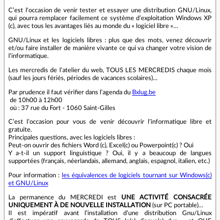
C’est l'occasion de venir tester et essayer une distribution GNU/Linux,
qui pourra remplacer facilement ce système d’exploitation Windows XP
(c), avec tous les avantages liés au monde du « logiciel libre »…
GNU/Linux et les logiciels libres : plus que des mots, venez découvrir
et/ou faire installer de manière vivante ce qui va changer votre vision de
l’informatique.
Les mercredis de l’atelier du web, TOUS LES MERCREDIS chaque mois
(sauf les jours fériés, périodes de vacances scolaires)…
Par prudence il faut vérifier dans l’agenda du
Bxlug.be
de 10h00 à 12h00
où : 37 rue du Fort - 1060 Saint-Gilles
C’est l’occasion pour vous de venir découvrir l’informatique libre et
gratuite.
Principales questions, avec les logiciels libres :
Peut-on ouvrir des fichiers Word (c), Excel(c) ou Powerpoint(c) ? Oui
Y a-t-il un support linguistique ? Oui, il y a beaucoup de langues
supportées (français, néerlandais, allemand, anglais, espagnol, italien, etc.)
Pour information :
les équivalences de logiciels tournant sur Windows(c)
et GNU/Linux
La permanence du MERCREDI est
UNE ACTIVITÉ CONSACRÉE
UNIQUEMENT À DE NOUVELLE INSTALLATION
(sur PC portable)…
Il est impératif avant l’installation d’une distribution Gnu/Linux