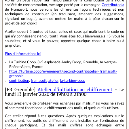
Après un petit rappel sur l’importance de la contribution dans notre
société de consommation, message porté par la campagne
Contributopia
de Framasoft, nous verrons les différentes façons techniques et non
techniques de contribuer (en traduisant, amenant des suggestions,
signalant un bug…), avant de mettre les mains à la pâte chacun sur le
projet de son choix !
Atelier ouvert à toutes et tous, celles et ceux qui maîtrisent le code ou
qui n’y connaissent rien du tout ! Vous êtes tous bienvenu.e.s ! Si vous le
souhaitez, et si vous le pouvez, apportez quelque chose à boire ou à
grignoter.
Plus d'informations ici
La Turbine.Coop, 3-5 esplanade Andry Farcy, Grenoble, Auvergne-
Rhône-Alpes, France
https://turbine.coop/evenement/second-contribatelier-framasoft-
grenoble
contribution
,
framasoft
,
atelier
,
la-turbine-coop
[FR Grenoble]
Atelier d'initiation au chiffrement
- Le
lundi 13 janvier 2020 de 19h00 à 21h00.
Vous avez envie de protéger vos échanges par mails, mais vous ne savez
ni comment fonctionne le chiffrement des mails, ni quels outils utiliser.
Cet atelier répond à ces questions. Après quelques explications sur le
chiffrement, les outils de chiffrement sont installés sur l’ordinateur de
chaque participant. Et des mails chiffrés sont échangés entre