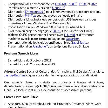
Comparaison des environnements
GNOME
,
KDE
,
LXDE
et
Xfce
installés avec la même version d'
Ubuntu
.
Distribution
Emmabuntüs
pour la rénovation d'ordinateurs anciens.
Distribution
PrimTux
pour les élèves de l'école primaire.
Distributions Linux installées sur des clefs USB insérées dans des
ordinateurs Linux, Windows 7 ou Windows 10.
Cohabitation Linux - Windows 10 le cas d'Ubuntu 64 bits.
Évolution du projet pédagogique
OLPC
(One Laptop per Child) :
tablette OLPC
partiellement libérée avec
F-Droid
et différentes
machines avec la plate-forme pédagogique
Sugarizer.
Démonstration de logiciels scientifiques libres (
SageMath…
)
Présentation d'un
Fairphone
, un téléphone libre et éthique
Prochains Samedis Libres
Samedi Libre du 5 octobre 2019
Samedi Libre du 2 novembre 2019
Adresse
Centre Social et Culturel des Amandiers, 8 allée des Amandiers,
Jas-de-Bouffan
(cliquer sur ce dernier lien pour avoir un plan détaillé).
Ces samedis libres et gratuits sont ouverts à toutes et à tous,
débutant(e)s ou expert(e)s
GNU/Linux
, membres ou non d'associations du
Libre. Les locaux sont au rez-de chaussée et accessibles par tous.
Entrée Libre
.
Tout Public
.
Assogora, 6 cours Mirabeau, Aix-en-Provence, Provence-Alpes-Côte
d'Azur, France