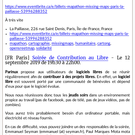
https://www.eventbrite.ca/e/billets-mapathon-missing-maps-paris-la-
paillasse-53996288352
À très vite
La Paillasse, 226 rue Saint Denis, Paris, Île-de-France, France
https://www.eventbrite.ca/e/billets-mapathon-missing-maps-paris-la-
paillasse-53996288352
mapathon
,
cartographie
,
missingmaps
,
humanitaire
,
cartong
,
opensreetmap
,
solidarité
[FR Paris]
Soirée de Contribution au Libre
- Le 12
septembre 2019 de 19h30 à 22h00.
Parinux
propose aux utilisateurs de
logiciels libres
de se réunir
régulièrement afin de
contribuer à des projets libres.
En effet, un
logiciel
libre
est souvent porté par une communauté de bénévoles et dépend
d'eux pour que le logiciel évolue.
Nous nous réunissons donc tous les
jeudis soirs
dans un environnement
propice au travail (pas de facebook, pas de télé, pas de jeux vidéos, pas de
zombies).
Vous aurez très probablement besoin d'un ordinateur portable, mais
électricité et réseau fournis.
En cas de difficulté, vous pouvez joindre un des responsables de la soirée,
Emmanuel Seyman (emmanuel (at) seyman.fr), Paul Marques Mota mota