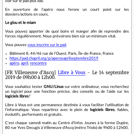
voir sur le pad plus bas.
En ouverture de l'apéro nous ferons un court point sur les
dossiers/actions en cours.
Le glou et le miam
Vous pouvez apporter de quoi boire et manger afin de reprendre des
forces régulièrement. Nous prévoirons bien sûr un minimum vital.
Vous pouvez
vous inscrire sur le pad
.
Bâtiment 8, 44/46 rue de l'Ouest, Paris, Île-de-France, France
https://pad.chapril.org/p/aperosaprilseptembre2019
apéro
,
april
,
rencontre
[FR Villeneuve d'Ascq]
Libre à Vous
- Le 14 septembre
2019 de 09h00 à 12h00.
Vous souhaitez tester
GNU/Linux
sur votre ordinateur, vous recherchez
un logiciel pour une fonction précise, des conseils ou de l'aide sur les
logiciels libres
?
Libre à Vous est une permanence destinée à vous faciliter l'utilisation de
l'informatique. Vous repartirez avec le plein de
logiciels libres
, fiables,
évolutifs, performants et gratuits.
C'est chaque samedi matin au Centre d'Infos Jeunes à la ferme Dupire,
80 rue Yves Decugis à Villeneuve d'Ascq (métro Triolo) de 9h00 à 12h00.