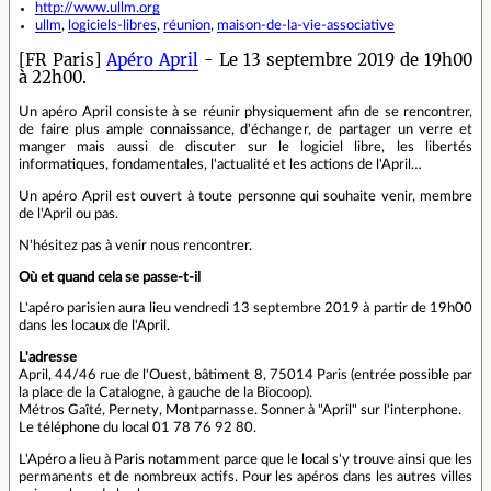
http://www.ullm.org
ullm
,
logiciels-libres
,
réunion
,
maison-de-la-vie-associative
[FR Paris]
Apéro April
- Le 13 septembre 2019 de 19h00
à 22h00.
Un apéro April consiste à se réunir physiquement afin de se rencontrer,
de faire plus ample connaissance, d'échanger, de partager un verre et
manger mais aussi de discuter sur le logiciel libre, les libertés
informatiques, fondamentales, l'actualité et les actions de l'April…
Un apéro April est ouvert à toute personne qui souhaite venir, membre
de l'April ou pas.
N'hésitez pas à venir nous rencontrer.
Où et quand cela se passe-t-il
L'apéro parisien aura lieu vendredi 13 septembre 2019 à partir de 19h00
dans les locaux de l'April.
L'adresse
April, 44/46 rue de l'Ouest, bâtiment 8, 75014 Paris (entrée possible par
la place de la Catalogne, à gauche de la Biocoop).
Métros Gaîté, Pernety, Montparnasse. Sonner à "April" sur l'interphone.
Le téléphone du local 01 78 76 92 80.
L'Apéro a lieu à Paris notamment parce que le local s'y trouve ainsi que les
permanents et de nombreux actifs. Pour les apéros dans les autres villes