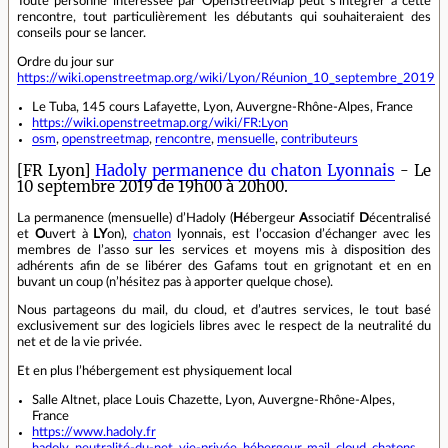
Toute personne intéressée par OpenStreetMap peut s'intégrer à cette
rencontre, tout particulièrement les débutants qui souhaiteraient des
conseils pour se lancer.
Ordre du jour sur
https://wiki.openstreetmap.org/wiki/Lyon/Réunion_10_septembre_2019
Le Tuba, 145 cours Lafayette, Lyon, Auvergne-Rhône-Alpes, France
https://wiki.openstreetmap.org/wiki/FR:Lyon
osm
,
openstreetmap
,
rencontre
,
mensuelle
,
contributeurs
[FR Lyon]
Hadoly permanence du chaton Lyonnais
- Le
10 septembre 2019 de 19h00 à 20h00.
La permanence (mensuelle) d’Hadoly (
H
ébergeur
A
ssociatif
D
écentralisé
et
O
uvert à
LY
on),
chaton
lyonnais, est l’occasion d’échanger avec les
membres de l’asso sur les services et moyens mis à disposition des
adhérents afin de se libérer des Gafams tout en grignotant et en en
buvant un coup (n’hésitez pas à apporter quelque chose).
Nous partageons du mail, du cloud, et d’autres services, le tout basé
exclusivement sur des logiciels libres avec le respect de la neutralité du
net et de la vie privée.
Et en plus l’hébergement est physiquement local
Salle Altnet, place Louis Chazette, Lyon, Auvergne-Rhône-Alpes,
France
https://www.hadoly.fr