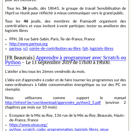
Tous les
3è
jeudis, dès 18h45, le groupe de travail Sensibilisation de
l'April se réunit pour réfléchir à mieux communiquer vers le grand public.
Tous les
4è
jeudis, des membres de Framasoft organisent des
contrib'atliers et vous invitent à venir participer, tester ou améliorer des
logiciels libres
FPH, 38 rue Saint-Sabin, Paris, Île-de-France, France
http://www.parinux.org
parinux
,
scl
,
soirée-de-contribution-au-libre
,
fph
,
logiciels-libres
[FR Beauvais]
Apprendre à programmer avec Scratch ou
Python
- Le 13 septembre 2019 de 17h00 à 19h00.
L'atelier a lieu tous les 2èmes vendredis du mois.
L'idée est d'apprendre à coder et de faire tourner les programmes sur des
nano-ordinateurs à faible consommation énergétique ou sur des PC en
réemploi.
Nous utiliserons comme support le manuel
http://inforef.be/swi/download/apprendre_python3_5.pdf
(environ 2
chapitres par mois sur 10 mois).
Ecospace de la Mie au Roy, 136 rue de la Mie au Roy, Beauvais, Hauts-
de-France, France
https://www.oisux.org/
python
,
scratch
,
coder
,
programmation
,
logiciels-libres
,
oisux