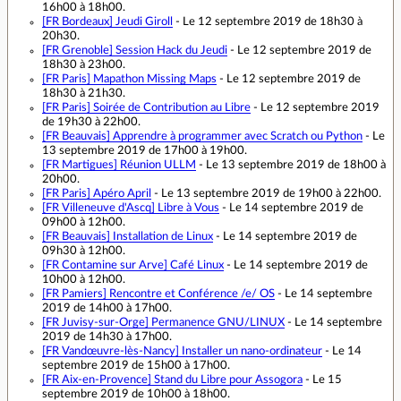
16h00 à 18h00.
[FR Bordeaux]
Jeudi Giroll
- Le 12 septembre 2019 de 18h30 à
20h30.
[FR Grenoble]
Session Hack du Jeudi
- Le 12 septembre 2019 de
18h30 à 23h00.
[FR Paris]
Mapathon Missing Maps
- Le 12 septembre 2019 de
18h30 à 21h30.
[FR Paris]
Soirée de Contribution au Libre
- Le 12 septembre 2019
de 19h30 à 22h00.
[FR Beauvais]
Apprendre à programmer avec Scratch ou Python
- Le
13 septembre 2019 de 17h00 à 19h00.
[FR Martigues]
Réunion ULLM
- Le 13 septembre 2019 de 18h00 à
20h00.
[FR Paris]
Apéro April
- Le 13 septembre 2019 de 19h00 à 22h00.
[FR Villeneuve d'Ascq]
Libre à Vous
- Le 14 septembre 2019 de
09h00 à 12h00.
[FR Beauvais]
Installation de Linux
- Le 14 septembre 2019 de
09h30 à 12h00.
[FR Contamine sur Arve]
Café Linux
- Le 14 septembre 2019 de
10h00 à 12h00.
[FR Pamiers]
Rencontre et Conférence /e/ OS
- Le 14 septembre
2019 de 14h00 à 17h00.
[FR Juvisy-sur-Orge]
Permanence GNU/LINUX
- Le 14 septembre
2019 de 14h30 à 17h00.
[FR Vandœuvre-lès-Nancy]
Installer un nano-ordinateur
- Le 14
septembre 2019 de 15h00 à 17h00.
[FR Aix-en-Provence]
Stand du Libre pour Assogora
- Le 15
septembre 2019 de 10h00 à 18h00.