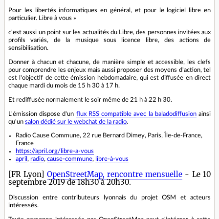
Pour les libertés informatiques en général, et pour le logiciel libre en
particulier. Libre à vous »
c'est aussi un point sur les actualités du Libre, des personnes invitées aux
profils variés, de la musique sous licence libre, des actions de
sensibilisation.
Donner à chacun et chacune, de manière simple et accessible, les clefs
pour comprendre les enjeux mais aussi proposer des moyens d'action, tel
est l'objectif de cette émission hebdomadaire, qui est diffusée en direct
chaque mardi du mois de 15 h 30 à 17 h.
Et rediffusée normalement le soir même de 21 h à 22 h 30.
L'émission dispose d'un
flux RSS compatible avec la baladodiffusion
ainsi
qu'un
salon dédié sur le webchat de la radio
.
Radio Cause Commune, 22 rue Bernard Dimey, Paris, Île-de-France,
France
https://april.org/libre-a-vous
april
,
radio
,
cause-commune
,
libre-à-vous
[FR Lyon]
OpenStreetMap, rencontre mensuelle
- Le 10
septembre 2019 de 18h30 à 20h30.
Discussion entre contributeurs lyonnais du projet OSM et acteurs
intéressés.