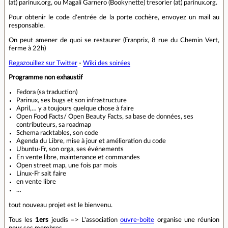
(at) parinux.org, ou Magali Garnero (Bookynette) tresorier (at) parinux.org.
Pour obtenir le code d'entrée de la porte cochère, envoyez un mail au
responsable.
On peut amener de quoi se restaurer (Franprix, 8 rue du Chemin Vert,
ferme à 22h)
Regazouillez sur Twitter
-
Wiki des soirées
Programme non exhaustif
Fedora (sa traduction)
Parinux, ses bugs et son infrastructure
April,… y a toujours quelque chose à faire
Open Food Facts/ Open Beauty Facts, sa base de données, ses
contributeurs, sa roadmap
Schema racktables, son code
Agenda du Libre, mise à jour et amélioration du code
Ubuntu-Fr, son orga, ses événements
En vente libre, maintenance et commandes
Open street map, une fois par mois
Linux-Fr sait faire
en vente libre
…
tout nouveau projet est le bienvenu.
Tous les
1ers
jeudis => L'association
ouvre-boite
organise une réunion
pour ses membres.