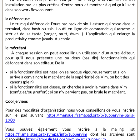
Un volontaire chaque mois pour présenter un greffon Vim, aider à son
installation par les plus crétins d’entre nous et montrer à quoi ça lui sert
dans son workflow courant.
la défonceuse
Le truc qui défonce de l’ours par pack de six. L’astuce qui roxxe dans le
terminal, dans bash ou zsh. L’outil en ligne de commande qui arrache le
stérilet de sa tante (ranger, mutt, dwm…). L’application qui enlarge la
productivity comme jamais. Au choix.
le mécréant
À chaque session on peut accueillir un utilisateur d’un autre éditeur,
pour qu’il nous présente une ou deux (pas dix) fonctionnalités qui
défoncent dans son éditeur. De là
si la fonctionnalité est naze, on se moque vigoureusement et si on
arrive à convaincre le mécréant de la supériorité de Vim, on boit des
canons (plein) ;
si la fonctionnalité est classe, on cherche à avoir la même dans Vim
(config et/ou greffon) ; si on n’y parvient pas, on brûle le mécréant.
Cool je viens
Pour des modalités d'organisation nous vous conseillons de vous inscrire
sur le pad suivant
https://mensuel.framapad.org/p/tuppervim-paris-
1909
Vous pouvez également vous inscrire à la mailing list
https://framalistes.org/sympa/info/tuppervim
dont les archives sont
disponibles
https://framalistes.org/sympa/arc/tuppervim