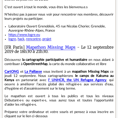
C'est ouvert à tout le monde, vous êtes les bienvenu.e.s
N'hésitez pas à passer nous voir pour rencontrer nos membres, découvrir
leurs projets ou participer.
Laboratoire Ouvert Grenoblois, 45 rue Nicolas Chorier, Grenoble,
Auvergne-Rhône-Alpes, France
https://www.logre.eu
logre
,
hack
,
rencontre
,
projet
[FR Paris]
Mapathon Missing Maps
- Le 12 septembre
2019 de 18h30 à 21h30.
Découvrez
la cartographie participative et humanitaire
en nous aidant à
contribuer à
OpenStreetMap
, la carte du monde collaborative et libre
CartONG
et
La Paillasse
vous invitent à un
mapathon Missing Maps
ce
jeudi 12 septembre. Nous cartographierons
le camps de Kakuma au
Kenya
en partenariat avec
l' UNHCR, the UN Refugee Agency
, qui
oeuvre à améliorer l’accès global des réfugié·e·s aux services d’eau,
d'hygiène et d'assainissement sur le long terme.
Le mapathon est ouvert à tous les publics et tous les niveaux
Débutant·e·s ou expert·e·s, vous aurez tous et toutes l'opportunité
d'aider les réfugié·e·s.
Préparez votre ordinateur et votre souris et pensez à vous inscrire en
cliquant sur le lien ci-dessous