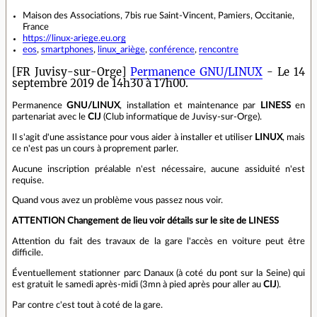
Maison des Associations, 7bis rue Saint-Vincent, Pamiers, Occitanie,
France
https://linux-ariege.eu.org
eos
,
smartphones
,
linux_ariège
,
conférence
,
rencontre
[FR Juvisy-sur-Orge]
Permanence GNU/LINUX
- Le 14
septembre 2019 de 14h30 à 17h00.
Permanence
GNU/LINUX
, installation et maintenance par
LINESS
en
partenariat avec le
CIJ
(Club informatique de Juvisy-sur-Orge).
Il s'agit d'une assistance pour vous aider à installer et utiliser
LINUX
, mais
ce n'est pas un cours à proprement parler.
Aucune inscription préalable n'est nécessaire, aucune assiduité n'est
requise.
Quand vous avez un problème vous passez nous voir.
ATTENTION Changement de lieu voir détails sur le site de LINESS
Attention du fait des travaux de la gare l'accès en voiture peut être
difficile.
Éventuellement stationner parc Danaux (à coté du pont sur la Seine) qui
est gratuit le samedi après-midi (3mn à pied après pour aller au
CIJ
).
Par contre c'est tout à coté de la gare.