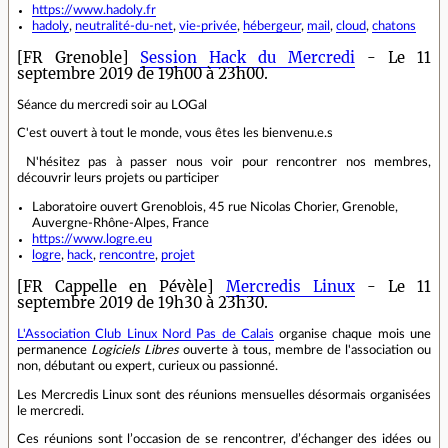
https://www.hadoly.fr
hadoly
,
neutralité-du-net
,
vie-privée
,
hébergeur
,
mail
,
cloud
,
chatons
[FR Grenoble]
Session Hack du Mercredi
- Le 11
septembre 2019 de 19h00 à 23h00.
Séance du mercredi soir au LOGal
C'est ouvert à tout le monde, vous êtes les bienvenu.e.s
N'hésitez pas à passer nous voir pour rencontrer nos membres,
découvrir leurs projets ou participer
Laboratoire ouvert Grenoblois, 45 rue Nicolas Chorier, Grenoble,
Auvergne-Rhône-Alpes, France
https://www.logre.eu
logre
,
hack
,
rencontre
,
projet
[FR Cappelle en Pévèle]
Mercredis Linux
- Le 11
septembre 2019 de 19h30 à 23h30.
L'Association Club Linux Nord Pas de Calais
organise chaque mois une
permanence
Logiciels Libres
ouverte à tous, membre de l'association ou
non, débutant ou expert, curieux ou passionné.
Les Mercredis Linux sont des réunions mensuelles désormais organisées
le mercredi.
Ces réunions sont l’occasion de se rencontrer, d’échanger des idées ou