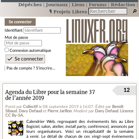
Dépêches
Journaux
Liens
Forums
Rédaction
🎙️ Projets Libres
Se connecter
Identifiant
Mot de passe
Connexion automatique
Pas de compte ? S’inscrire…
12
Agenda du Libre pour la semaine 37
de l’année 2019
Posté par
Collectif
le 08 septembre 2019 à 16:07
.
Édité par
Benoît
Sibaud
,
Davy Defaud
et
Pierre Jarillon
.
Modéré par
Davy Defaud
.
Licence
CC By‑SA.
Calendrier Web, regroupant des événements liés au Libre
(logiciel, salon, atelier,
install party
, conférence), annoncés par
leurs organisateurs. Voici un récapitulatif de la semaine
à venir. Le détail de chacun de ces vingt‐sept événements