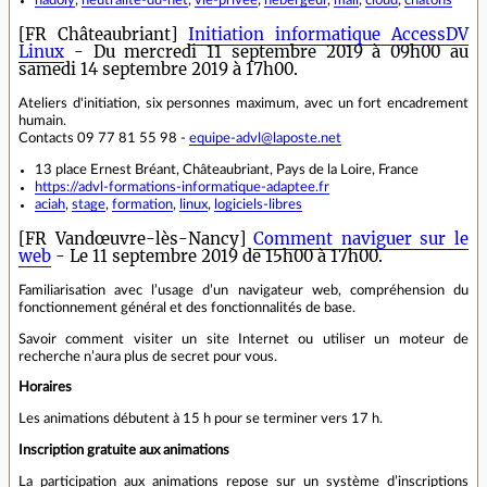
hadoly
,
neutralité-du-net
,
vie-privée
,
hébergeur
,
mail
,
cloud
,
chatons
[FR Châteaubriant]
Initiation informatique AccessDV
Linux
- Du mercredi 11 septembre 2019 à 09h00 au
samedi 14 septembre 2019 à 17h00.
Ateliers d'initiation, six personnes maximum, avec un fort encadrement
humain.
Contacts 09 77 81 55 98 -
equipe-advl@laposte.net
13 place Ernest Bréant, Châteaubriant, Pays de la Loire, France
https://advl-formations-informatique-adaptee.fr
aciah
,
stage
,
formation
,
linux
,
logiciels-libres
[FR Vandœuvre-lès-Nancy]
Comment naviguer sur le
web
- Le 11 septembre 2019 de 15h00 à 17h00.
Familiarisation avec l’usage d’un navigateur web, compréhension du
fonctionnement général et des fonctionnalités de base.
Savoir comment visiter un site Internet ou utiliser un moteur de
recherche n’aura plus de secret pour vous.
Horaires
Les animations débutent à 15 h pour se terminer vers 17 h.
Inscription gratuite aux animations
La participation aux animations repose sur un système d’inscriptions