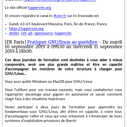
Le site officiel
tuppervim.org
Et encore rejoindre le canal irc
#vim-fr
sur irc.freenode.net
Gandi, 63-65 boulevard Masséna, Paris, Île-de-France, France
https://tuppervim.org
atelier
,
vim
,
git
,
opensource
,
tuppervim
[FR Paris]
Pratiquer GNU/linux au quotidien
- Du mardi
10 septembre 2019 à 09h30 au mercredi 11 septembre
2019 à 18h00.
Ces deux journées de formation sont destinées à vous aider à mieux
comprendre, a
voir une
plus grande maîtrise et être en capacité
d’accompagner les membres de votre structure à changer pour
GNU/Linux…
Vous avez quitté Windows ou MacOS pour GNU/Linux
Vous l’utilisez pour vos travaux courants, mais vous souhaiteriez vous
l’approprier davantage pour gagner en autonomie et savoir comment
réagir face à des situations imprévues
Venez participer à deux jours de formation pour apprendre les
fondamentaux sous GNU/Linux, afin d’être en capacité, à votre tour,
d’accompagner celles et ceux qui vous entourent à s’émanciper de leurs
systèmes d’exploitation privateurs de liberté