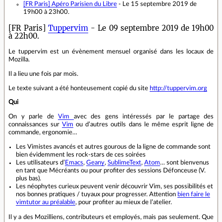
[FR Paris]
Apéro Parisien du Libre
- Le 15 septembre 2019 de
19h00 à 23h00.
[FR Paris]
Tuppervim
- Le 09 septembre 2019 de 19h00
à 22h00.
Le tuppervim est un évènement mensuel organisé dans les locaux de
Mozilla.
Il a lieu une fois par mois.
Le texte suivant a été honteusement copié du site
http://tuppervim.org
Qui
On y parle de
Vim
avec des gens intéressés par le partage des
connaissances sur
Vim
ou d’autres outils dans le même esprit ligne de
commande, ergonomie…
Les Vimistes avancés et autres gourous de la ligne de commande sont
bien évidemment les rock-stars de ces soirées
Les utilisateurs d’
Emacs
,
Geany
,
SublimeText
,
Atom
… sont bienvenus
en tant que Mécréants ou pour profiter des sessions Défonceuse (V.
plus bas).
Les néophytes curieux peuvent venir découvrir Vim, ses possibilités et
nos bonnes pratiques / tuyaux pour progresser. Attention
bien faire le
vimtutor au préalable
, pour profiter au mieux de l’atelier.
Il y a des Mozilliens, contributeurs et employés, mais pas seulement. Que