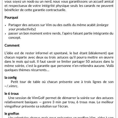
vous soyez un noob ou un nerd, nous vous garantissons un accueil amical
et respectueux de votre intégrité physique seuls les canards ne peuvent
bénéficier de cette garantie contractuelle.
Pourquoi
Partager des astuces sur Vim ou des outils du même acabit
(enlarge
your productivity)
;
passer un bon moment entre nerds, l’apéro faisant partie intégrante du
concept.
Comment
L’idée est de rester informel et spontané, le but étant (idéalement) que
chacun reparte avec deux ou trois astuces qu’il pourra mettre en œuvre
dans le mois qui suit. Il faut savoir se limiter partager 50 astuces dans la
même soirée, c’est la garantie que personne n’en retiendra aucune. Voilà
quelques thèmes récurrents…
la config
Petit tour de table où chacun présente une à trois lignes de son
~/.vimrc.
le 6 trous
Une session de VimGolf permet de démarrer la soirée sur des astuces
relativement basiques — genre 3 min par trou, 6 trous max. Le meilleur
vimgolfeur présente sa solution sur l’écran.
le greffon