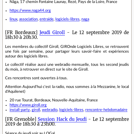
Nâga, 17 chemin Fontaine Launay, Rezé, Pays de la Loire, France
https://www.naga44.org
linux
,
association
,
entraide
,
logiciels-libres
,
naga
[FR Bordeaux]
Jeudi Giroll
- Le 12 septembre 2019 de
18h30 à 20h30.
Les membres du collectif Giroll, GIROnde Logiciels Libres, se retrouvent
une fois par semaine, pour partager leurs savoir-faire et expériences
autour des logiciels libres.
Le collectif réalise aussi une webradio mensuelle, tous les second jeudis
du mois, à retrouver en direct sur le site de Giroll.
Ces rencontres sont ouvertes à tous.
Attention Aujourd'hui c'est la radio, nous sommes à la Mezzanine, le local
d'Aquilenet)
20 rue Tourat, Bordeaux, Nouvelle-Aquitaine, France
https://www.giroll.org
install-party
,
giroll
,
webradio
,
logiciels-libres
,
rencontre-hebdomadaire
[FR Grenoble]
Session Hack du Jeudi
- Le 12 septembre
2019 de 18h30 à 23h00.
Séance du jeudi soir au LOGal