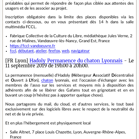
préalables qui permet de répondre de façon plus ciblée aux attentes des
usagers et de les associer au projet.
Inscription obligatoire dans la limite des places disponibles via les
contacts ci-dessous, ou en vous présentant dès 14 h dans la salle
multimédia FCCL.
Fabrique Collective de la Culture du Libre, médiathèque Jules Verne, 2
rue de Malines, Vandœuvre-lès-Nancy, Grand Est, France
https://fccl-vandoeuvre.fr
fccl
,
débutant
,
atelier
,
firefox
,
web
,
navigateur
[FR Lyon]
Hadoly Permanence du chaton Lyonnais
- Le
11 septembre 2019 de 19h00 à 20h00.
La permanence (mensuelle) d’Hadoly (
H
ébergeur
A
ssociatif
D
écentralisé
et
O
uvert à
LY
on),
chaton
lyonnais, est l’occasion d’échanger avec les
membres de l’asso sur les services et moyens mis à disposition des
adhérents afin de se libérer des Gafams tout en grignotant et en en
buvant un coup (n’hésitez pas à apporter quelque chose).
Nous partageons du mail, du cloud, et d’autres services, le tout basé
exclusivement sur des logiciels libres avec le respect de la neutralité du
net et de la vie privée.
Et en plus l’hébergement est physiquement local
Salle Altnet, 7 place Louis Chazette, Lyon, Auvergne-Rhône-Alpes,
France