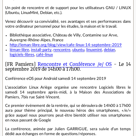
Un point de rencontre et de support pour les utilisateurs GNU / LINUX
(Ubuntu, LinuxMint, Debian, etc.).
Venez découvrir sa convivialité, ses avantages et ses performances dans
votre ordinateur personnel pour les études, la maison et le travail.
Bibliothèque associative, Château de Villy, Contamine sur Arve,
Auvergne-Rhône-Alpes, France
http://leman-libre.org/blog/view/cafe-linux-14-septembre-2019
léman-libre
,
install-party
,
rencontre
,
ubuntu
,
linuxmint
,
debian
,
logiciels-libres
,
café-linux
[FR Pamiers]
Rencontre et Conférence /e/ OS
- Le 14
septembre 2019 de 14h00 à 17h00.
Conférence eOS pour Android samedi 14 septembre 2019
L’association Linux Ariège organise une rencontre Logiciels libres le
samedi 14 septembre après-midi, à la Maison des Associations de
Pamiers, 7bis rue Saint-Vincent.
Ce premier évènement de la rentrée, qui se déroulera de 14h00 à 17h00
aura pour thème principal, le nouveau héros des smartphones, «/e/»
grâce auquel nous pourrons peut-être bientôt utiliser nos smartphones
en nous passant de Google
La conférence, animée par Julien GARRIGUE, sera suivie d’un temps
dédié aux échanges en forme de questions/réponses.