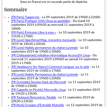
(tous en France) est en seconde partie de dépêche.
Sommaire
[FR Paris]
Tuppervim
- Le 09 septembre 2019 de 19h00 à 22h00.
[FR Paris]
Pratiquer GNU/linux au quotidien
- Du mardi 10
septembre 2019 à 09h30 au mercredi 11 septembre 2019 à
18h00.
[FR Paris]
Émission Libre à vous »
- Le 10 septembre 2019 de
15h30 à 17h00.
[FR Lyon]
OpenStreetMap, rencontre mensuelle
- Le 10 septembre
2019 de 18h30 à 20h30.
[FR Lyon]
Hadoly permanence du chaton Lyonnais
- Le 10
septembre 2019 de 19h00 à 20h00.
[FR Châteaubriant]
Initiation informatique AccessDV Linux
- Du
mercredi 11 septembre 2019 à 09h00 au samedi 14 septembre
2019 à 17h00.
[FR Vandœuvre-lès-Nancy]
Comment naviguer sur le web
- Le 11
septembre 2019 de 15h00 à 17h00.
[FR Lyon]
Hadoly Permanence du chaton Lyonnais
- Le 11
septembre 2019 de 19h00 à 20h00.
[FR Grenoble]
Session Hack du Mercredi
- Le 11 septembre 2019
de 19h00 à 23h00.
[FR Cappelle en Pévèle]
Mercredis Linux
- Le 11 septembre 2019
de 19h30 à 23h30.
[FR Toulouse]
Rencontres Tetalab
- Le 11 septembre 2019 de
20h30 à 23h30.
[FR Rezé]
Groupes d’Entraide Mutuelle
- Le 12 septembre 2019 de