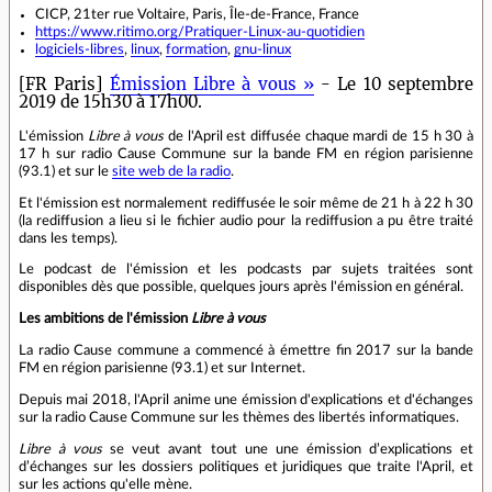
CICP, 21ter rue Voltaire, Paris, Île-de-France, France
https://www.ritimo.org/Pratiquer-Linux-au-quotidien
logiciels-libres
,
linux
,
formation
,
gnu-linux
[FR Paris]
Émission Libre à vous »
- Le 10 septembre
2019 de 15h30 à 17h00.
L'émission
Libre à vous
de l'April est diffusée chaque mardi de 15 h 30 à
17 h sur radio Cause Commune sur la bande FM en région parisienne
(93.1) et sur le
site web de la radio
.
Et l'émission est normalement rediffusée le soir même de 21 h à 22 h 30
(la rediffusion a lieu si le fichier audio pour la rediffusion a pu être traité
dans les temps).
Le podcast de l'émission et les podcasts par sujets traitées sont
disponibles dès que possible, quelques jours après l'émission en général.
Les ambitions de l'émission
Libre à vous
La radio Cause commune a commencé à émettre fin 2017 sur la bande
FM en région parisienne (93.1) et sur Internet.
Depuis mai 2018, l'April anime une émission d'explications et d'échanges
sur la radio Cause Commune sur les thèmes des libertés informatiques.
Libre à vous
se veut avant tout une une émission d’explications et
d’échanges sur les dossiers politiques et juridiques que traite l'April, et
sur les actions qu'elle mène.