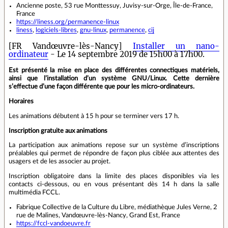
Ancienne poste, 53 rue Monttessuy, Juvisy-sur-Orge, Île-de-France,
France
https://liness.org/permanence-linux
liness
,
logiciels-libres
,
gnu-linux
,
permanence
,
cij
[FR Vandœuvre-lès-Nancy]
Installer un nano-
ordinateur
- Le 14 septembre 2019 de 15h00 à 17h00.
Est présenté la mise en place des différentes connectiques matériels,
ainsi que l’installation d’un système GNU/Linux. Cette dernière
s’effectue d’une façon différente que pour les micro-ordinateurs.
Horaires
Les animations débutent à 15 h pour se terminer vers 17 h.
Inscription gratuite aux animations
La participation aux animations repose sur un système d’inscriptions
préalables qui permet de répondre de façon plus ciblée aux attentes des
usagers et de les associer au projet.
Inscription obligatoire dans la limite des places disponibles via les
contacts ci-dessous, ou en vous présentant dès 14 h dans la salle
multimédia FCCL.
Fabrique Collective de la Culture du Libre, médiathèque Jules Verne, 2
rue de Malines, Vandœuvre-lès-Nancy, Grand Est, France
https://fccl-vandoeuvre.fr