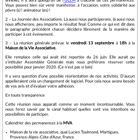
annexe). Il y aura quelqu’un de l
‘ULLM
à chacune de ces permanences.
Vous pouvez bien sûr venir manifester, à l’occasion, votre solidarité aux
pôvre (s) ! animateur (es) !
2 – La Journée des Associations. Là aussi nous participerons, là aussi nous
nous afficherons, peu importe le résultat final. Comme ce qui est dit dans
le paragraphe précédent chacun décidera librement de la manière de
participer à cet événement.
3 – La réunion générale prévue le
vendredi 13 septembre
à
18h
à la
Maison de la Vie Associative.
Elle remplace celle qui avait été reportée du 26 juin. Elle aurait pu
s’intituler Assemblée Générale mais nous préférons réserver cette
possibilité pour janvier 2020. (Ce n’est pas si loin)
Il y sera question d’une possible réorientation de nos activités. D’aucun
appelleraient cela un changement de logiciel. Pour cela nous avons besoin
de vos avis et d’évaluer votre adhésion.
En toute transparence
Cette réunion nous apparaît comme un moment incontournable. Vous
nous ferez savoir par le canal habituel quelles sont vos intentions ou
possibilités de participer.
Calendrier des permanences à la
MVA
Maison de la vie associative, quai Lucien Toulmond, Martigues,
Provence-Alpes-Côte d'Azur, France