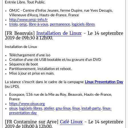
Entrée Libre. Tout Public.
OMJC - Centre d'Infos Jeunes, ferme Dupire, rue Yves Decugis,
Villeneuve d'Ascq, Hauts-de-France, France
http://www.omjc-info.fr
triolo
,
omjc
,
libre-à-vous
,
permanence
,
logiciels-libres
[FR Beauvais]
Installation de Linux
- Le 14 septembre
2019 de 09h30 à 12h00.
Installation de Linux
Téléchargement d'une iso
Création d'une clé USB bootable et/ou gravure d'un DVD
Séquence de boot
Partitionnement, installation et reboot.
Mise à jour et prise en main.
La séance s'inscrit dans le cadre de la campagne
Linux Presentation Day
(ou LPD).
Ecospace, 136 rue de la Mie au Roy, Beauvais, Hauts-de-France,
France
https://www.oisux.org
oisux
,
logiciels-libres
,
atelier
,
gnu-linux
,
linux
,
install-party
,
linux-
presentation-day
[FR Contamine sur Arve]
Café Linux
- Le 14 septembre
2019 de 10h00 à 12h00.