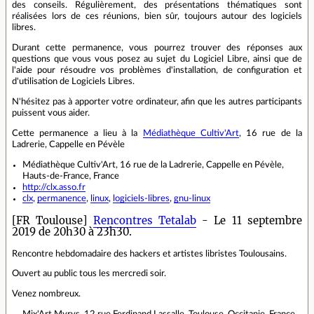
des conseils. Régulièrement, des présentations thématiques sont
réalisées lors de ces réunions, bien sûr, toujours autour des logiciels
libres.
Durant cette permanence, vous pourrez trouver des réponses aux
questions que vous vous posez au sujet du Logiciel Libre, ainsi que de
l'aide pour résoudre vos problèmes d'installation, de configuration et
d'utilisation de Logiciels Libres.
N'hésitez pas à apporter votre ordinateur, afin que les autres participants
puissent vous aider.
Cette permanence a lieu à la
Médiathèque Cultiv'Art
, 16 rue de la
Ladrerie, Cappelle en Pévèle
Médiathèque Cultiv'Art, 16 rue de la Ladrerie, Cappelle en Pévèle,
Hauts-de-France, France
http://clx.asso.fr
clx
,
permanence
,
linux
,
logiciels-libres
,
gnu-linux
[FR Toulouse]
Rencontres Tetalab
- Le 11 septembre
2019 de 20h30 à 23h30.
Rencontre hebdomadaire des hackers et artistes libristes Toulousains.
Ouvert au public tous les mercredi soir.
Venez nombreux.
Mix'Art Myrys, 12 rue Ferdinand Lassalle, Toulouse, Occitanie, France