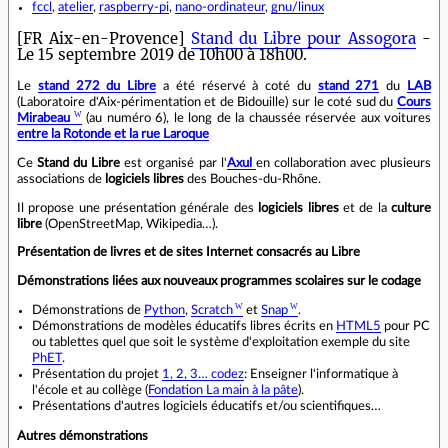
fccl
,
atelier
,
raspberry-pi
,
nano-ordinateur
,
gnu/linux
[FR Aix-en-Provence]
Stand du Libre pour Assogora
-
Le 15 septembre 2019 de 10h00 à 18h00.
Le
stand 272 du Libre
a été réservé à coté du
stand 271
du
LAB
(Laboratoire d'Aix-périmentation et de Bidouille) sur le coté sud du
Cours
Mirabeau
(au numéro 6), le long de la chaussée réservée aux voitures
entre la Rotonde et la rue Laroque
Ce
Stand du Libre
est organisé par l'
Axul
en collaboration avec plusieurs
associations de
logiciels libres
des Bouches-du-Rhône.
Il propose une présentation générale des
logiciels libres
et de la
culture
libre
(OpenStreetMap, Wikipedia…).
Présentation de livres et de sites Internet consacrés au Libre
Démonstrations liées aux nouveaux programmes scolaires sur le codage
Démonstrations de
Python
,
Scratch
et
Snap
.
Démonstrations de modèles éducatifs libres écrits en
HTML5
pour PC
ou tablettes quel que soit le système d'exploitation exemple du site
PhET
.
Présentation du projet
1, 2, 3… codez
: Enseigner l'informatique à
l'école et au collège (
Fondation La main à la pâte
).
Présentations d'autres logiciels éducatifs et/ou scientifiques…
Autres démonstrations