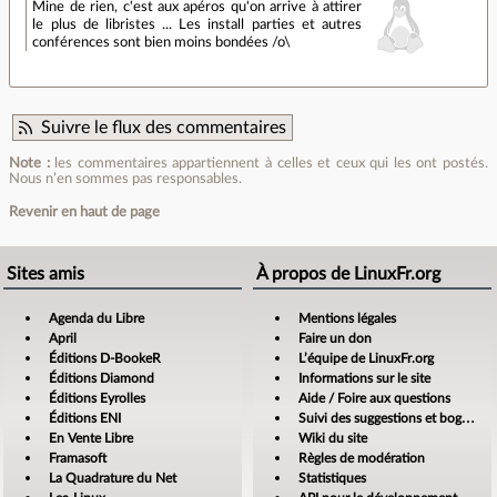
Mine de rien, c'est aux apéros qu'on arrive à attirer
le plus de libristes ... Les install parties et autres
conférences sont bien moins bondées /o\
Suivre le flux des commentaires
Note :
les commentaires appartiennent à celles et ceux qui les ont postés.
Nous n’en sommes pas responsables.
Revenir en haut de page
Sites amis
À propos de LinuxFr.org
Agenda du Libre
Mentions légales
April
Faire un don
Éditions D-BookeR
L’équipe de LinuxFr.org
Éditions Diamond
Informations sur le site
Éditions Eyrolles
Aide / Foire aux questions
Éditions ENI
Suivi des suggestions et bogues
En Vente Libre
Wiki du site
Framasoft
Règles de modération
La Quadrature du Net
Statistiques