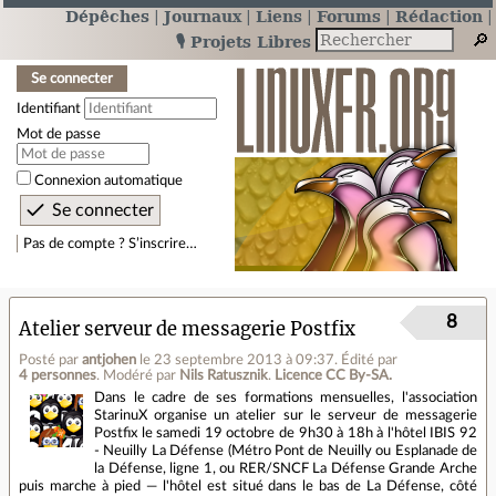
Dépêches
Journaux
Liens
Forums
Rédaction
🎙️ Projets Libres
Se connecter
Identifiant
Mot de passe
Connexion automatique
Pas de compte ? S’inscrire…
8
Atelier serveur de messagerie Postfix
Posté par
antjohen
le 23 septembre 2013 à 09:37
.
Édité par
4 personnes
.
Modéré par
Nils Ratusznik
.
Licence CC By‑SA.
Dans le cadre de ses formations mensuelles, l'association
StarinuX organise un atelier sur le serveur de messagerie
Postfix le samedi 19 octobre de 9h30 à 18h à l'hôtel IBIS 92
- Neuilly La Défense (Métro Pont de Neuilly ou Esplanade de
la Défense, ligne 1, ou RER/SNCF La Défense Grande Arche
puis marche à pied — l'hôtel est situé dans le bas de La Défense, côté