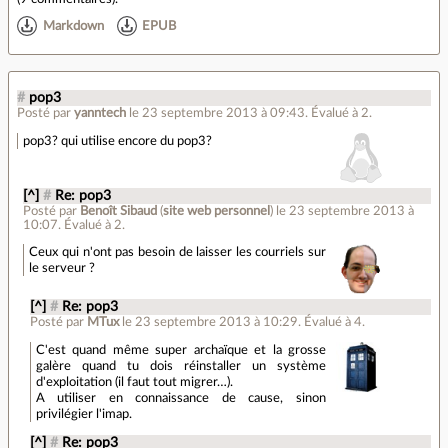
Markdown
EPUB
#
pop3
Posté par
yanntech
le 23 septembre 2013 à 09:43
.
Évalué à
2
.
pop3? qui utilise encore du pop3?
[^]
#
Re: pop3
Posté par
Benoît Sibaud
(
site web personnel
)
le 23 septembre 2013 à
10:07
.
Évalué à
2
.
Ceux qui n'ont pas besoin de laisser les courriels sur
le serveur ?
[^]
#
Re: pop3
Posté par
MTux
le 23 septembre 2013 à 10:29
.
Évalué à
4
.
C'est quand même super archaïque et la grosse
galère quand tu dois réinstaller un système
d'exploitation (il faut tout migrer…).
A utiliser en connaissance de cause, sinon
privilégier l'imap.
[^]
#
Re: pop3