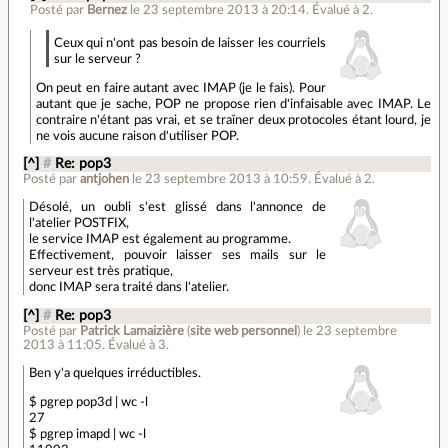
Posté par
Bernez
le 23 septembre 2013 à 20:14
.
Évalué à
2
.
Ceux qui n'ont pas besoin de laisser les courriels
sur le serveur ?
On peut en faire autant avec IMAP (je le fais). Pour
autant que je sache, POP ne propose rien d'infaisable avec IMAP. Le
contraire n'étant pas vrai, et se traîner deux protocoles étant lourd, je
ne vois aucune raison d'utiliser POP.
[^]
#
Re: pop3
Posté par
antjohen
le 23 septembre 2013 à 10:59
.
Évalué à
2
.
Désolé, un oubli s'est glissé dans l'annonce de
l'atelier POSTFIX,
le service IMAP est également au programme.
Effectivement, pouvoir laisser ses mails sur le
serveur est très pratique,
donc IMAP sera traité dans l'atelier.
[^]
#
Re: pop3
Posté par
Patrick Lamaizière
(
site web personnel
)
le 23 septembre
2013 à 11:05
.
Évalué à
3
.
Ben y'a quelques irréductibles.
$ pgrep pop3d | wc -l
27
$ pgrep imapd | wc -l