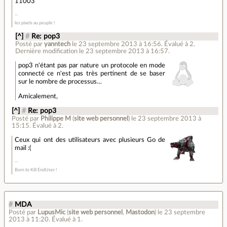
11003
les pixels au peuple !
[^]
#
Re: pop3
Posté par
yanntech
le 23 septembre 2013 à 16:56
.
Évalué à
2
.
Dernière modification le 23 septembre 2013 à 16:57.
pop3 n'étant pas par nature un protocole en mode
connecté ce n'est pas très pertinent de se baser
sur le nombre de processus…
Amicalement,
[^]
#
Re: pop3
Posté par
Philippe M
(
site web personnel
)
le 23 septembre 2013 à
15:15
.
Évalué à
2
.
Ceux qui ont des utilisateurs avec plusieurs Go de
mail :(
Born to Kill EndUser !
#
MDA
Posté par
LupusMic
(
site web personnel
,
Mastodon
)
le 23 septembre
2013 à 11:20
.
Évalué à
1
.