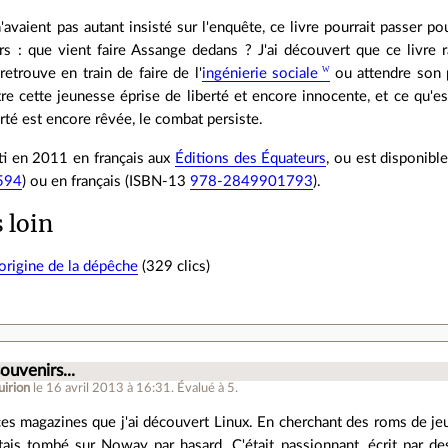
n'avaient pas autant insisté sur l'enquête, ce livre pourrait passer po
eurs : que vient faire Assange dedans ? J'ai découvert que ce livre
etrouve en train de faire de l'
ingénierie sociale
ou attendre son p
ntre cette jeunesse éprise de liberté et encore innocente, et ce qu'e
erté est encore rêvée, le combat persiste.
rti en 2011 en français aux
Éditions des Équateurs
, ou est disponibl
594
) ou en français (ISBN-13
978-2849901793
).
s loin
'origine de la dépêche
(329 clics)
.
ouvenirs...
irion
le 16 avril 2013 à 16:31
.
Évalué à
5
.
ces magazines que j'ai découvert Linux. En cherchant des roms de jeux
étais tombé sur Noway par hasard. C'était passionnant, écrit par d