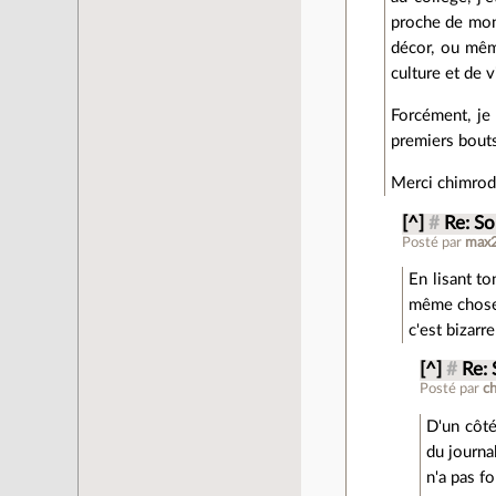
proche de mon 
décor, ou même
culture et de 
Forcément, je
premiers bouts
Merci chimrod 
[^]
#
Re: So
Posté par
max
En lisant to
même chose. 
c'est bizarr
[^]
#
Re: 
Posté par
c
D'un côté
du journa
n'a pas fo