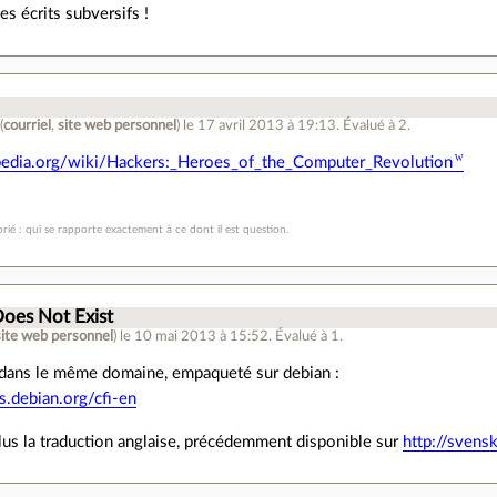
ces écrits subversifs !
(
courriel
,
site web personnel
)
le 17 avril 2013 à 19:13
.
Évalué à
2
.
ipedia.org/wiki/Hackers:_Heroes_of_the_Computer_Revolution
rié : qui se rapporte exactement à ce dont il est question.
oes Not Exist
site web personnel
)
le 10 mai 2013 à 15:52
.
Évalué à
1
.
e dans le même domaine, empaqueté sur debian :
s.debian.org/cfi-en
lus la traduction anglaise, précédemment disponible sur
http://svens