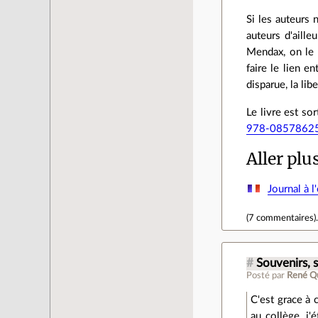
Si les auteurs 
auteurs d'aill
Mendax, on le r
faire le lien e
disparue, la lib
Le livre est so
978-0857862
Aller plu
Journal à l
(
7 commentaires
)
#
Souvenirs, s
Posté par
René Qu
C'est grace à 
au collège, j'