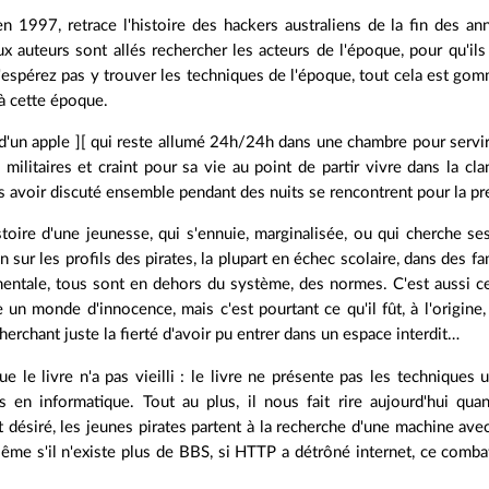
en 1997, retrace l'histoire des hackers australiens de la fin des a
ux auteurs sont allés rechercher les acteurs de l'époque, pour qu'ils
N'espérez pas y trouver les techniques de l'époque, tout cela est gomm
 à cette époque.
e d'un apple ][ qui reste allumé 24h/24h dans une chambre pour servir
ilitaires et craint pour sa vie au point de partir vivre dans la clan
s avoir discuté ensemble pendant des nuits se rencontrent pour la pre
istoire d'une jeunesse, qui s'ennuie, marginalisée, ou qui cherche ses
en sur les profils des pirates, la plupart en échec scolaire, dans des fam
entale, tous sont en dehors du système, des normes. C'est aussi ce qui
n monde d'innocence, mais c'est pourtant ce qu'il fût, à l'origine, 
herchant juste la fierté d'avoir pu entrer dans un espace interdit…
ue le livre n'a pas vieilli : le livre ne présente pas les techniques u
s en informatique. Tout au plus, il nous fait rire aujourd'hui qu
 désiré, les jeunes pirates partent à la recherche d'une machine a
ême s'il n'existe plus de BBS, si HTTP a détrôné internet, ce comba