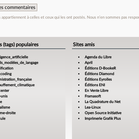
 des commentaires
appartiennent à celles et ceux qui les ont postés. Nous n’en sommes pas respo
e
s (tags) populaires
Sites amis
ligence_artificielle
Agenda du Libre
ds_modèles_de_langage
April
fication
Éditions D-BookeR
_coding
Éditions Diamond
istration_française
Éditions Eyrolles
auffement_climatique
Éditions ENI
center
En Vente Libre
-unis
Framasoft
ce
La Quadrature du Net
alisme
Lea-Linux
ême-droite
Open Source Initiative
cule
Imprimerie Grafik Plus