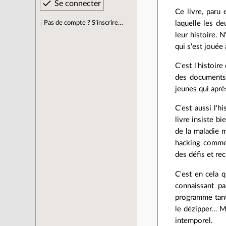
Ce livre, paru 
Pas de compte ? S’inscrire…
laquelle les de
leur histoire. 
qui s'est jouée
C'est l'histoir
des documents m
jeunes qui aprè
C'est aussi l'h
livre insiste bi
de la maladie m
hacking comme u
des défis et rec
C'est en cela q
connaissant pa
programme tant
le dézipper… M
intemporel.