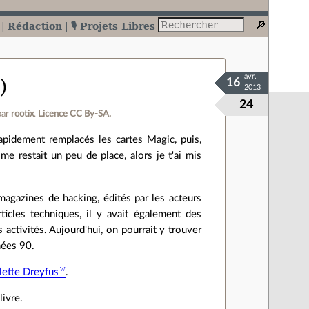
Rédaction
🎙️ Projets Libres
avr.
)
16
2013
24
par
rootix
.
Licence CC By‑SA.
rapidement remplacés les cartes Magic, puis,
me restait un peu de place, alors je t'ai mis
magazines de hacking, édités par les acteurs
icles techniques, il y avait également des
 activités. Aujourd'hui, on pourrait y trouver
nées 90.
lette Dreyfus
.
livre.