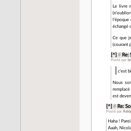
Le livre 
(n'oublio
l'époque 
échangé d
Ce que je
(courant 
[^]
#
Re: 
Posté par
iz
c'est b
Nous som
remplacé 
est deven
[^]
#
Re: So
Posté par
Axio
Haha ! Parei
Aaah, Nicola