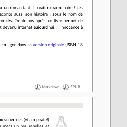
ur un roman tant il parait extraordinaire ! Les
 raconte aussi son histoire : sous le nom de
rocès. Trente ans après, ce livre permet de
st devenu internet aujourd'hui : l'innocence à
e en ligne dans sa
version originale
(ISBN-13
Markdown
EPUB
 super-nes (vilain pirate!)
es mecs un peu rebelles et