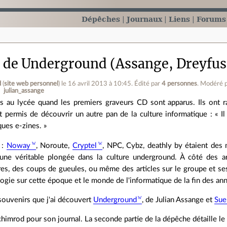
Dépêches
Journaux
Liens
Forums
e de Underground (Assange, Dreyfus
d
(
site web personnel
)
le 16 avril 2013 à 10:45
.
Édité par
4 personnes
.
Modéré 
julian_assange
ais au lycée quand les premiers graveurs CD sont apparus. Ils ont 
 permis de découvrir un autre pan de la culture informatique : « Il 
ques e-zines. »
 :
Noway
, Noroute,
Cryptel
, NPC, Cybz, deathly by étaient des 
ne véritable plongée dans la culture underground. À côté des art
vres, des coups de gueules, ou même des articles sur le groupe et ses
ogie sur cette époque et le monde de l'informatique de la fin des an
souvenirs que j'ai découvert
Underground
, de Julian Assange et
Sue
chimrod pour son journal. La seconde partie de la dépêche détaille le 