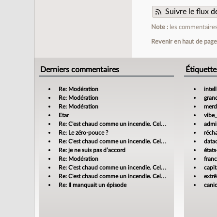
Suivre le flux
Note :
les commentaires 
Revenir en haut de pag
Derniers commentaires
Étiquette
Re: Modération
intel
Re: Modération
gran
Re: Modération
merdi
Etar
vibe
Re: C'est chaud comme un incendie. Cela m'enrage!
admin
Re: Le zéro-pouce ?
réch
Re: C'est chaud comme un incendie. Cela m'enrage!
data
Re: je ne suis pas d’accord
états
Re: Modération
fran
Re: C'est chaud comme un incendie. Cela m'enrage!
capit
Re: C'est chaud comme un incendie. Cela m'enrage!
extr
Re: Il manquait un épisode
cani