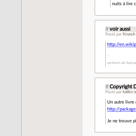
nuits à lire 
#
voir aussi
Posté par
Krunch
http://en.wik
pertinent adj. Approp
#
Copyright D
Posté par
kaliko
(
Un autre livr
http://package
Je ne trouve p