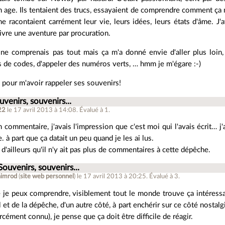
age. Ils tentaient des trucs, essayaient de comprendre comment ça m
 racontaient carrément leur vie, leurs idées, leurs états d'âme. J'a
vivre une aventure par procuration.
 ne comprenais pas tout mais ça m'a donné envie d'aller plus loin,
 de codes, d'appeler des numéros verts, … hmm je m'égare :-)
pour m'avoir rappeler ses souvenirs!
uvenirs, souvenirs...
22
le 17 avril 2013 à 14:08
.
Évalué à
1
.
n commentaire, j'avais l'impression que c'est moi qui l'avais écrit… j'
à part que ça datait un peu quand je les ai lus.
e d'ailleurs qu'il n'y ait pas plus de commentaires à cette dépêche.
Souvenirs, souvenirs...
himrod
(
site web personnel
)
le 17 avril 2013 à 20:25
.
Évalué à
3
.
 je peux comprendre, visiblement tout le monde trouve ça intéressan
l et de la dépêche, d'un autre côté, à part enchérir sur ce côté nostal
rcément connu), je pense que ça doit être difficile de réagir.