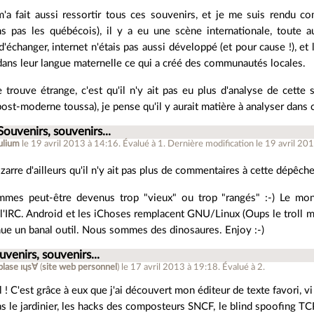
m'a fait aussi ressortir tous ces souvenirs, et je me suis rendu 
ns pas les québécois), il y a eu une scène internationale, toute aus
d'échanger, internet n'étais pas aussi développé (et pour cause !), et 
ans leur langue maternelle ce qui a créé des communautés locales.
 trouve étrange, c'est qu'il n'y ait pas eu plus d'analyse de cette
post-moderne toussa), je pense qu'il y aurait matière à analyser dans c
Souvenirs, souvenirs...
ulium
le 19 avril 2013 à 14:16
.
Évalué à
1
.
Dernière modification le 19 avril 20
izarre d'ailleurs qu'il n'y ait pas plus de commentaires à cette dépêche
mes peut-être devenus trop "vieux" ou trop "rangés" :-) Le mo
l'IRC. Android et les iChoses remplacent GNU/Linux (Oups le troll m
ue un banal outil. Nous sommes des dinosaures. Enjoy :-)
uvenirs, souvenirs...
plase ıɥs∀
(
site web personnel
)
le 17 avril 2013 à 19:18
.
Évalué à
2
.
l ! C'est grâce à eux que j'ai découvert mon éditeur de texte favori, vi 
s le jardinier, les hacks des composteurs SNCF, le blind spoofing TC