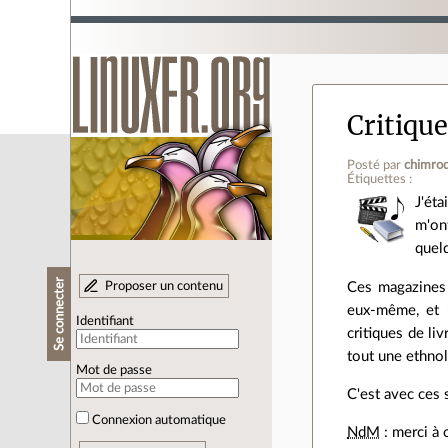
Critiqu
Posté par
chimro
Étiquettes :
J'ét
m'ont
quel
Se connecter
Proposer un contenu
Ces magazines
eux-même, et u
Identifiant
critiques de li
tout une ethnol
Mot de passe
C'est avec ces 
Connexion automatique
NdM
: merci à 