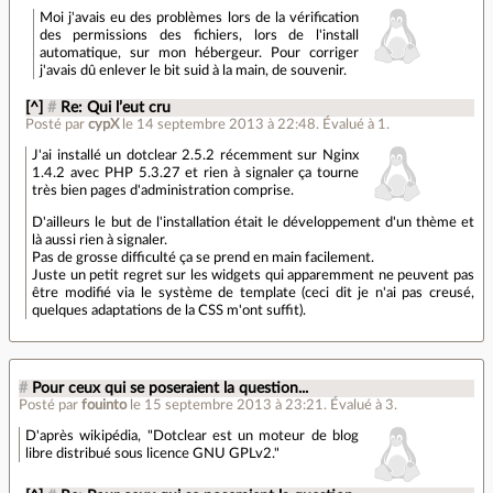
Moi j'avais eu des problèmes lors de la vérification
des permissions des fichiers, lors de l'install
automatique, sur mon hébergeur. Pour corriger
j'avais dû enlever le bit suid à la main, de souvenir.
[^]
#
Re: Qui l’eut cru
Posté par
cypX
le 14 septembre 2013 à 22:48
.
Évalué à
1
.
J'ai installé un dotclear 2.5.2 récemment sur Nginx
1.4.2 avec PHP 5.3.27 et rien à signaler ça tourne
très bien pages d'administration comprise.
D'ailleurs le but de l'installation était le développement d'un thème et
là aussi rien à signaler.
Pas de grosse difficulté ça se prend en main facilement.
Juste un petit regret sur les widgets qui apparemment ne peuvent pas
être modifié via le système de template (ceci dit je n'ai pas creusé,
quelques adaptations de la CSS m'ont suffit).
#
Pour ceux qui se poseraient la question...
Posté par
fouinto
le 15 septembre 2013 à 23:21
.
Évalué à
3
.
D'après wikipédia, "Dotclear est un moteur de blog
libre distribué sous licence GNU GPLv2."