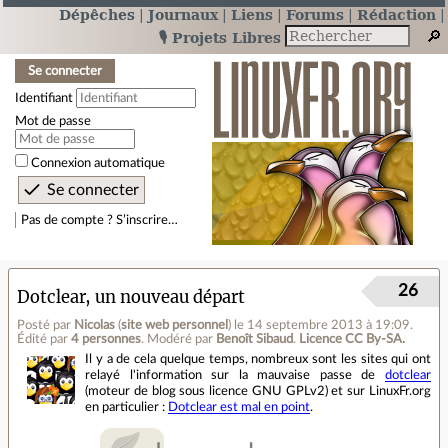
Dépêches
Journaux
Liens
Forums
Rédaction
🎙️ Projets Libres
Se connecter
Identifiant
Mot de passe
Connexion automatique
Pas de compte ? S’inscrire…
26
Dotclear, un nouveau départ
Posté par
Nicolas
(
site web personnel
)
le 14 septembre 2013 à 19:09
.
Édité par
4 personnes
.
Modéré par
Benoît Sibaud
.
Licence CC By‑SA.
Il y a de cela quelque temps, nombreux sont les sites qui ont
relayé l'information sur la mauvaise passe de
dotclear
(moteur de blog sous licence GNU GPLv2) et sur LinuxFr.org
en particulier :
Dotclear est mal en point
.