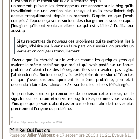
C’est vrai que le travail sur la 2.6 a démarré depuis
un moment, puisque les développeurs ont annoncé sur le blog qu’ils
travaillaient sur une version plus «sexy» et qu’ils travaillaient déjà
dessus tranquillement depuis un moment. D’après ce que j’avais
compris à l’époque ça seras surtout des changements sous le capot,
j’imagine qu’ils ont voulu améliorer ce qui est visible à l’utilisateur
aussi. :p
Si tu rencontres de nouveau des problèmes qui te semblent liés à
Nginx, n'hésite pas à venir en faire part, on s'assiéra, on prendra un
verre et on corrigera tranquillement.
J’avoue que j’ai cherché sur le web et comme les quelques gens qui
avaient le même problème que moi et qui avait posté sur un forum
problème étaient chez des hébergeurs tiers qui n’avaient pas Nginx,
j’ai abandonné… Surtout que j’avais testé pleins de version différentes
et que j’avais systématiquement le même problème, j’en était
chmod 777
descendu à faire des
sur tous les fichiers téléchargés.
Je prendrais soin, si je rencontre de nouveau cette erreur, de le
signaler sur le forum et/ou votre bug tracker, comme vous voulez.
J’imagine que je vais d’abord passer par le forum afin de trouver plus
précisément l’origine du problème.
Écrit en Bépo selon l’orthographe de 1990
[^]
#
Re: Qui l’eut cru
Posté par
Julien Wajsberg
le 17 septembre 2013 à 11:21
.
Évalué à
1
.