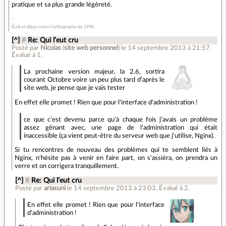
pratique et sa plus grande légèreté.
Écrit en Bépo selon l’orthographe de 1990
[^]
#
Re: Qui l’eut cru
Posté par
Nicolas
(
site web personnel
)
le 14 septembre 2013 à 21:57
.
Évalué à
1
.
La prochaine version majeur, la 2.6, sortira
courant Octobre voire un peu plus tard d’après le
site web, je pense que je vais tester
En effet elle promet ! Rien que pour l'interface d'administration !
ce que c’est devenu parce qu’à chaque fois j’avais un problème
assez gênant avec, une page de l’administration qui était
inaccessible (ça vient peut-être du serveur web que j’utilise, Nginx).
Si tu rencontres de nouveau des problèmes qui te semblent liés à
Nginx, n'hésite pas à venir en faire part, on s'assiéra, on prendra un
verre et on corrigera tranquillement.
[^]
#
Re: Qui l’eut cru
Posté par
ariasuni
le 14 septembre 2013 à 23:03
.
Évalué à
2
.
En effet elle promet ! Rien que pour l'interface
d'administration !