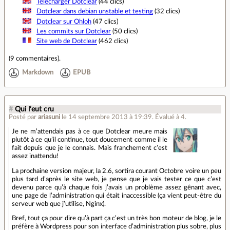
Télécharger Dotclear
(44 clics)
Dotclear dans debian unstable et testing
(32 clics)
Dotclear sur Ohloh
(47 clics)
Les commits sur Dotclear
(50 clics)
Site web de Dotclear
(462 clics)
(
9 commentaires
).
Markdown
EPUB
#
Qui l’eut cru
Posté par
ariasuni
le 14 septembre 2013 à 19:39
.
Évalué à
4
.
Je ne m’attendais pas à ce que Dotclear meure mais
plutôt à ce qu’il continue, tout doucement comme il le
fait depuis que je le connais. Mais franchement c’est
assez inattendu!
La prochaine version majeur, la 2.6, sortira courant Octobre voire un peu
plus tard d’après le site web, je pense que je vais tester ce que c’est
devenu parce qu’à chaque fois j’avais un problème assez gênant avec,
une page de l’administration qui était inaccessible (ça vient peut-être du
serveur web que j’utilise, Nginx).
Bref, tout ça pour dire qu’à part ça c’est un très bon moteur de blog, je le
préfère à Wordpress pour son interface d’administration plus sobre, plus