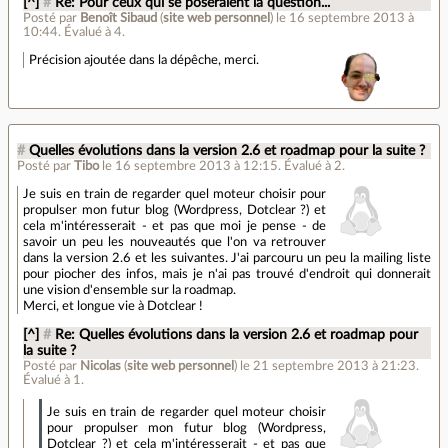
[^]
#
Re: Pour ceux qui se poseraient la question...
Posté par
Benoît Sibaud
(
site web personnel
)
le 16 septembre 2013 à
10:44
.
Évalué à
4
.
Précision ajoutée dans la dépêche, merci.
#
Quelles évolutions dans la version 2.6 et roadmap pour la suite ?
Posté par
Tibo
le 16 septembre 2013 à 12:15
.
Évalué à
2
.
Je suis en train de regarder quel moteur choisir pour
propulser mon futur blog (Wordpress, Dotclear ?) et
cela m'intéresserait - et pas que moi je pense - de
savoir un peu les nouveautés que l'on va retrouver
dans la version 2.6 et les suivantes. J'ai parcouru un peu la mailing liste
pour piocher des infos, mais je n'ai pas trouvé d'endroit qui donnerait
une vision d'ensemble sur la roadmap.
Merci, et longue vie à Dotclear !
[^]
#
Re: Quelles évolutions dans la version 2.6 et roadmap pour
la suite ?
Posté par
Nicolas
(
site web personnel
)
le 21 septembre 2013 à 21:23
.
Évalué à
1
.
Je suis en train de regarder quel moteur choisir
pour propulser mon futur blog (Wordpress,
Dotclear ?) et cela m'intéresserait - et pas que