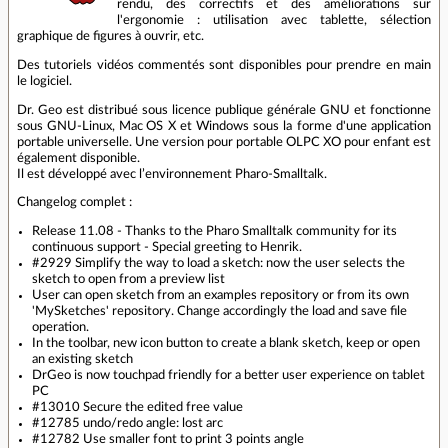
rendu, des correctifs et des améliorations sur
l'ergonomie : utilisation avec tablette, sélection
graphique de figures à ouvrir, etc.
Des tutoriels vidéos commentés sont disponibles pour prendre en main
le logiciel.
Dr. Geo est distribué sous licence publique générale GNU et fonctionne
sous GNU-Linux, Mac OS X et Windows sous la forme d'une application
portable universelle. Une version pour portable OLPC XO pour enfant est
également disponible.
Il est développé avec l’environnement Pharo-Smalltalk.
Changelog complet :
Release 11.08 - Thanks to the Pharo Smalltalk community for its
continuous support - Special greeting to Henrik.
#2929 Simplify the way to load a sketch: now the user selects the
sketch to open from a preview list
User can open sketch from an examples repository or from its own
'MySketches' repository. Change accordingly the load and save file
operation.
In the toolbar, new icon button to create a blank sketch, keep or open
an existing sketch
DrGeo is now touchpad friendly for a better user experience on tablet
PC
#13010 Secure the edited free value
#12785 undo/redo angle: lost arc
#12782 Use smaller font to print 3 points angle