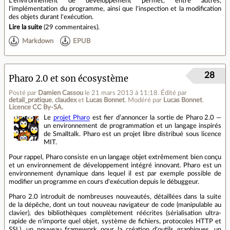
L'environnement de développement permet, entre autres,
l'implémentation du programme, ainsi que l'inspection et la modification
des objets durant l'exécution.
Lire la suite
(
29 commentaires
).
Markdown
EPUB
28
Pharo 2.0 et son écosystème
Posté par
Damien Cassou
le 21 mars 2013 à 11:18
.
Édité par
detail_pratique
,
claudex
et
Lucas Bonnet
.
Modéré par
Lucas Bonnet
.
Licence CC By‑SA.
Le
projet Pharo
est fier d’annoncer la sortie de Pharo 2.0 —
un environnement de programmation et un langage inspirés
de Smalltalk. Pharo est un projet libre distribué sous licence
MIT.
Pour rappel, Pharo consiste en un langage objet extrêmement bien conçu
et un environnement de développement intégré innovant. Pharo est un
environnement dynamique dans lequel il est par exemple possible de
modifier un programme en cours d'exécution depuis le débuggeur.
Pharo 2.0 introduit de nombreuses nouveautés, détaillées dans la suite
de la dépêche, dont un tout nouveau navigateur de code (manipulable au
clavier), des bibliothèques complètement réécrites (sérialisation ultra-
rapide de n'importe quel objet, système de fichiers, protocoles HTTP et
SSL), un nouveau framework pour la création d'outils graphiques, un