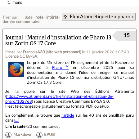
1
mons
Flux Atom étiquette « pharo »
Trier par :
date
note
intérêt
dernier commentaire
15
Journal
Manuel d'installation de Pharo 13
sur Zorin OS 17 Core
Posté par
FrancoisA30
(
site web personnel
)
le 11 janvier 2026 à 07:43
.
Licence CC By‑SA.
Le prix du Ministère de l'Enseignement et de la Recherche
décerné à
Pharo
en décembre 2025 pour sa
documentation m'a donné l'idée de rédiger ce manuel
d'installation de Pharo 13 sur ma distribution GNU/Linux
Zorin OS 17.3 Core.
Je l'ai publié sur le site Web des Éditions Atramenta
(
https://www.atramenta.net/lire/installation-et-utilisation-de-
pharo/102768
) sous licence Creative Commons BY-SA 3.0.
Il est téléchargeable gratuitement au formats PDF ou ePub.
En complément, je trouve que
l'article
sur les 40 ans de Smalltalk paru
dans
(…)
Lire la suite
(
23 commentaires
).
Markdown
EPUB