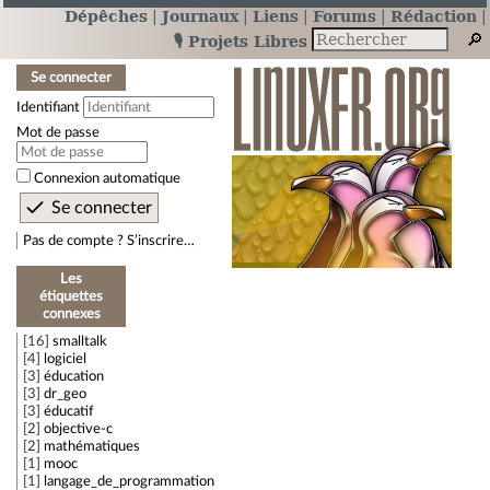
Dépêches
Journaux
Liens
Forums
Rédaction
🎙️ Projets Libres
Se connecter
Identifiant
Mot de passe
Connexion automatique
Pas de compte ? S’inscrire…
Les
étiquettes
connexes
16
smalltalk
4
logiciel
3
éducation
3
dr_geo
3
éducatif
2
objective-c
2
mathématiques
1
mooc
1
langage_de_programmation