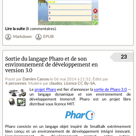
Lire la suite
(
8 commentaires
).
Markdown
EPUB
23
Sortie du langage Pharo et de son
environnement de développement en
version 3.0
Posté par
Damien Cassou
le 06 mai 2014 à 21:32
.
Édité par
4 personnes
.
Modéré par
claudex
.
Licence CC By‑SA.
Le
projet Pharo
est fier d’annoncer la
sortie de Pharo 3.0
—
un langage dynamique et son environnement de
développement immersif. Pharo est un projet libre
distribué sous licence MIT.
Pharo consiste en un langage objet inspiré de Smalltalk extrêmement
bien conçu et un environnement de développement intégré innovant.