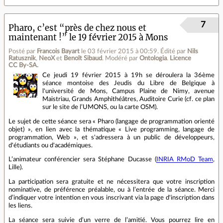
7
Pharo, c’est “près de chez nous et
maintenant !” le 19 février 2015 à Mons
Posté par
Francois Bayart
le 03 février 2015 à 00:59
.
Édité par
Nils
Ratusznik
,
NeoX
et
Benoît Sibaud
.
Modéré par
Ontologia
.
Licence
CC By‑SA.
Ce jeudi 19 février 2015 à 19h se déroulera la 36ème
séance montoise des Jeudis du Libre de Belgique à
l'université de Mons, Campus Plaine de Nimy, avenue
Maistriau, Grands Amphithéâtres, Auditoire Curie (cf. ce plan
sur le site de l’UMONS, ou la carte OSM).
Le sujet de cette séance sera « Pharo (langage de programmation orienté
objet) », en lien avec la thématique « Live programming, langage de
programmation, Web », et s'adressera à un public de développeurs,
d'étudiants ou d'académiques.
L’animateur conférencier sera Stéphane Ducasse (
INRIA RMoD Team
,
Lille).
La participation sera gratuite et ne nécessitera que votre inscription
nominative, de préférence préalable, ou à l’entrée de la séance. Merci
d’indiquer votre intention en vous inscrivant via la page d'inscription dans
les liens.
La séance sera suivie d’un verre de l’amitié. Vous pourrez lire en