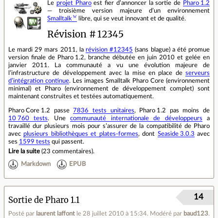
Le
projet Pharo
est fier d’annoncer la sortie de
Pharo 1.2
— troisième version majeure d’un environnement
Smalltalk
libre, qui se veut innovant et de qualité.
Révision # 12345
Le mardi 29 mars 2011, la
révision #12345
(sans blague) a été promue
version finale de Pharo 1.2, branche débutée en juin 2010 et gelée en
janvier 2011. La communauté a vu une évolution majeure de
l’infrastructure de développement avec la mise en place de
serveurs
d’intégration continue
. Les images Smalltalk Pharo Core (environnement
minimal) et Pharo (environnement de développement complet) sont
maintenant construites et testées automatiquement.
Pharo Core 1.2 passe
7836 tests unitaires
, Pharo 1.2 pas moins de
10 760 tests
. Une
communauté internationale de développeurs
a
travaillé dur plusieurs mois pour s’assurer de la compatibilité de Pharo
avec
plusieurs bibliothèques et plates‐formes
, dont
Seaside 3.0.3
avec
ses
1599 tests
qui passent.
Lire la suite
(
23 commentaires
).
Markdown
EPUB
14
Sortie de Pharo 1.1
Posté par
laurent laffont
le 28 juillet 2010 à 15:34
.
Modéré par
baud123
.