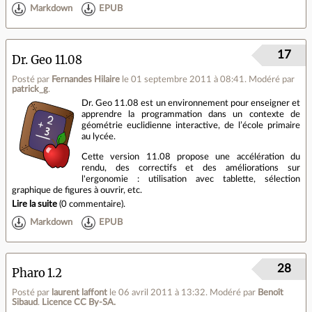
Markdown
EPUB
17
Dr. Geo 11.08
Posté par
Fernandes Hilaire
le 01 septembre 2011 à 08:41
.
Modéré par
patrick_g
.
Dr. Geo 11.08 est un environnement pour enseigner et
apprendre la programmation dans un contexte de
géométrie euclidienne interactive, de l’école primaire
au lycée.
Cette version 11.08 propose une accélération du
rendu, des correctifs et des améliorations sur
l'ergonomie : utilisation avec tablette, sélection
graphique de figures à ouvrir, etc.
Lire la suite
(
0 commentaire
).
Markdown
EPUB
28
Pharo 1.2
Posté par
laurent laffont
le 06 avril 2011 à 13:32
.
Modéré par
Benoît
Sibaud
.
Licence CC By‑SA.