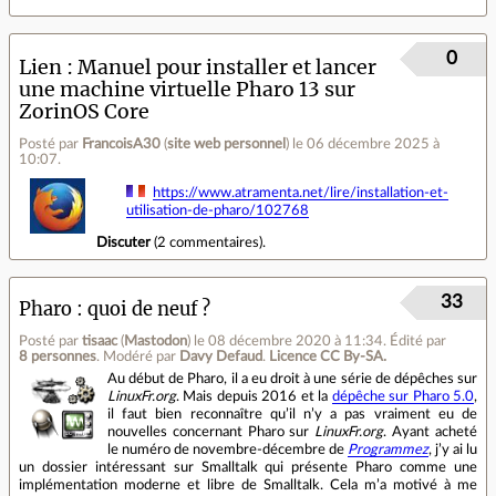
0
Lien
Manuel pour installer et lancer
une machine virtuelle Pharo 13 sur
ZorinOS Core
Posté par
FrancoisA30
(
site web personnel
)
le 06 décembre 2025 à
10:07
.
https://www.atramenta.net/lire/installation-et-
utilisation-de-pharo/102768
Discuter
(
2 commentaires
).
33
Pharo : quoi de neuf ?
Posté par
tisaac
(
Mastodon
)
le 08 décembre 2020 à 11:34
.
Édité par
8 personnes
.
Modéré par
Davy Defaud
.
Licence CC By‑SA.
Au début de Pharo, il a eu droit à une série de dépêches sur
LinuxFr.org
. Mais depuis 2016 et la
dépêche sur Pharo 5.0
,
il faut bien reconnaître qu’il n’y a pas vraiment eu de
nouvelles concernant Pharo sur
LinuxFr.org
. Ayant acheté
le numéro de novembre‐décembre de
Programmez
, j’y ai lu
un dossier intéressant sur Smalltalk qui présente Pharo comme une
implémentation moderne et libre de Smalltalk. Cela m’a motivé à me