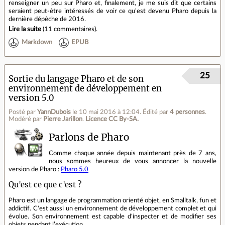
renseigner un peu sur Pharo et, finalement, je me suis dit que certains
seraient peut‑être intéressés de voir ce qu’est devenu Pharo depuis la
dernière dépêche de 2016.
Lire la suite
(
11 commentaires
).
Markdown
EPUB
25
Sortie du langage Pharo et de son
environnement de développement en
version 5.0
Posté par
YannDubois
le 10 mai 2016 à 12:04
.
Édité par
4 personnes
.
Modéré par
Pierre Jarillon
.
Licence CC By‑SA.
Parlons de Pharo
Comme chaque année depuis maintenant près de 7 ans,
nous sommes heureux de vous annoncer la nouvelle
version de Pharo :
Pharo 5.0
Qu'est ce que c'est ?
Pharo est un langage de programmation orienté objet, en Smalltalk, fun et
addictif. C'est aussi un environnement de développement complet et qui
évolue. Son environnement est capable d'inspecter et de modifier ses
objets pendant l’exécution.