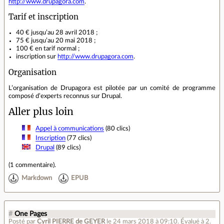
http://www.drupagora.com
.
Tarif et inscription
40 € jusqu’au 28 avril 2018 ;
75 € jusqu’au 20 mai 2018 ;
100 € en tarif normal ;
inscription sur
http://www.drupagora.com
.
Organisation
L’organisation de Drupagora est pilotée par un comité de programme
composé d’experts reconnus sur Drupal.
Aller plus loin
Appel à communications
(80 clics)
Inscription
(77 clics)
Drupal
(89 clics)
(
1 commentaire
).
Markdown
EPUB
#
One Pages
Posté par
Cyril PIERRE de GEYER
le 24 mars 2018 à 09:10
.
Évalué à
2
.