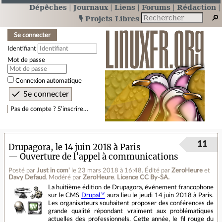
Dépêches
Journaux
Liens
Forums
Rédaction
🎙️ Projets Libres
Se connecter
Identifiant
Mot de passe
Connexion automatique
Pas de compte ? S’inscrire…
11
Drupagora, le 14 juin 2018 à Paris
— Ouverture de l’appel à communications
Posté par
Just in com'
le 23 mars 2018 à 16:48
.
Édité par
ZeroHeure
et
Davy Defaud
.
Modéré par
ZeroHeure
.
Licence CC By‑SA.
La huitième édition de Drupagora, événement francophone
sur le CMS
Drupal
aura lieu le jeudi 14 juin 2018 à Paris.
Les organisateurs souhaitent proposer des conférences de
grande qualité répondant vraiment aux problématiques
actuelles des professionnels. Cette année, le fil rouge du