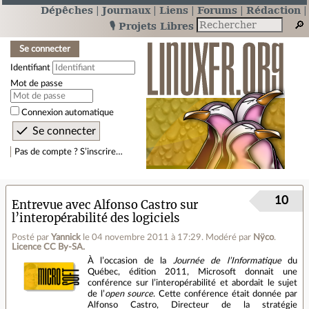
Dépêches
Journaux
Liens
Forums
Rédaction
🎙️ Projets Libres
Se connecter
Identifiant
Mot de passe
Connexion automatique
Pas de compte ? S’inscrire…
10
Entrevue avec Alfonso Castro sur
l’interopérabilité des logiciels
Posté par
Yannick
le 04 novembre 2011 à 17:29
.
Modéré par
Nÿco
.
Licence CC By‑SA.
À l’occasion de la
Journée de l’Informatique
du
Québec, édition 2011, Microsoft donnait une
conférence sur l’interopérabilité et abordait le sujet
de l’
open source
. Cette conférence était donnée par
Alfonso Castro, Directeur de la stratégie