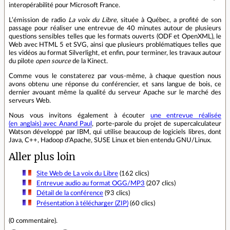
interopérabilité pour Microsoft France.
L’émission de radio
La voix du Libre
, située à Québec, a profité de son
passage pour réaliser une entrevue de 40 minutes autour de plusieurs
questions sensibles telles que les formats ouverts (ODF et OpenXML), le
Web avec HTML 5 et SVG, ainsi que plusieurs problématiques telles que
les vidéos au format Silverlight, et enfin, pour terminer, les travaux autour
du pilote
open source
de la Kinect.
Comme vous le constaterez par vous‐même, à chaque question nous
avons obtenu une réponse du conférencier, et sans langue de bois, ce
dernier avouant même la qualité du serveur Apache sur le marché des
serveurs Web.
Nous vous invitons également à écouter
une entrevue réalisée
(en anglais) avec Anand Paul
, porte‐parole du projet de supercalculateur
Watson développé par IBM, qui utilise beaucoup de logiciels libres, dont
Java, C++, Hadoop d’Apache, SUSE Linux et bien entendu GNU/Linux.
Aller plus loin
Site Web de La voix du Libre
(162 clics)
Entrevue audio au format OGG/MP3
(207 clics)
Détail de la conférence
(93 clics)
Présentation à télécharger (ZIP)
(60 clics)
(
0 commentaire
).