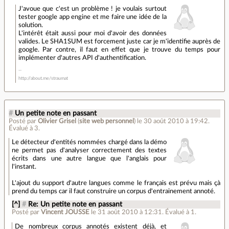
J'avoue que c'est un problème ! je voulais surtout
tester google app engine et me faire une idée de la
solution.
L'intérêt était aussi pour moi d'avoir des données
valides. Le SHA1SUM est forcement juste car je m'identifie auprès de
google. Par contre, il faut en effet que je trouve du temps pour
implémenter d'autres API d'authentification.
http://about.me/straumat
#
Un petite note en passant
Posté par
Olivier Grisel
(
site web personnel
)
le 30 août 2010 à 19:42
.
Évalué à
3
.
Le détecteur d'entités nommées chargé dans la démo
ne permet pas d'analyser correctement des textes
écrits dans une autre langue que l'anglais pour
l'instant.
L'ajout du support d'autre langues comme le français est prévu mais çà
prend du temps car il faut construire un corpus d'entrainement annoté.
[^]
#
Re: Un petite note en passant
Posté par
Vincent JOUSSE
le 31 août 2010 à 12:31
.
Évalué à
1
.
De nombreux corpus annotés existent déjà, et