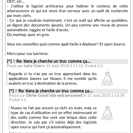
ODT, etc...
- J'utilise le logiciel archivarius pour indéxer le contenu de cette
arborescence et qui est muni d'un serveur avec un outil de recherche
par mots clefs.
- Ce que je voudrais maintenant, c'est un outil qui affiche au quotidien,
un digest des documents ajoutés. Un peu comme une revue de presse
automatisée, taggée et facile d'accès.
Du mashup, quoi, en gros.
Vous me conseillez quoi comme appli facile à déployer? Et open Source.
Merci pour vos lum!ères.
[^]
#
Re: tiens je cherche un truc comme ça....
Posté par
Larry Cow
le 31 août 2010 à 11:12
.
Évalué à
3
.
Regarde si tu n'as pas un truc approchant dans les
applications basées sur Nuxeo. Il me semble qu'ils
avaient un truc à destination de la presse.
[^]
#
Re: tiens je cherche un truc comme ça....
Posté par
Olivier Grisel
(
site web personnel
)
le 31 août 2010 à 13:39
.
Évalué à
2
.
Nuxeo ne fait pas encore ça clefs en main, mais ce
type de cas d'utilisation est en effet intéressant et
des outils comme fise sont une brique dans cette
direction. Je sais pas s'il existe déjà des logiciels
open source qui font çà automatiquement.