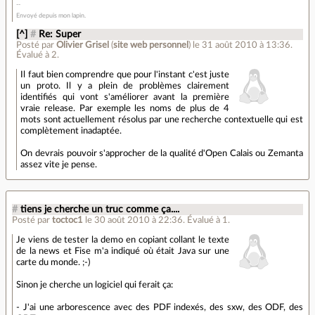
Envoyé depuis mon lapin.
[^]
#
Re: Super
Posté par
Olivier Grisel
(
site web personnel
)
le 31 août 2010 à 13:36
.
Évalué à
2
.
Il faut bien comprendre que pour l'instant c'est juste
un proto. Il y a plein de problèmes clairement
identifiés qui vont s'améliorer avant la première
vraie release. Par exemple les noms de plus de 4
mots sont actuellement résolus par une recherche contextuelle qui est
complètement inadaptée.
On devrais pouvoir s'approcher de la qualité d'Open Calais ou Zemanta
assez vite je pense.
#
tiens je cherche un truc comme ça....
Posté par
toctoc1
le 30 août 2010 à 22:36
.
Évalué à
1
.
Je viens de tester la demo en copiant collant le texte
de la news et Fise m'a indiqué où était Java sur une
carte du monde. ;-)
Sinon je cherche un logiciel qui ferait ça:
- J'ai une arborescence avec des PDF indexés, des sxw, des ODF, des