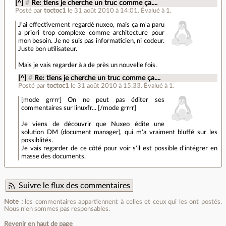
[^]
#
Re: tiens je cherche un truc comme ça....
Posté par
toctoc1
le 31 août 2010 à 14:01
.
Évalué à
1
.
J'ai effectivement regardé nuxeo, mais ça m'a paru
a priori trop complexe comme architecture pour
mon besoin. Je ne suis pas informaticien, ni codeur.
Juste bon utilisateur.
Mais je vais regarder à a de près un nouvelle fois.
[^]
#
Re: tiens je cherche un truc comme ça....
Posté par
toctoc1
le 31 août 2010 à 15:33
.
Évalué à
1
.
[mode grrrr] On ne peut pas éditer ses
commentaires sur linuxfr... [/mode grrrr]
Je viens de découvrir que Nuxeo édite une
solution DM (document manager), qui m'a vraiment bluffé sur les
possiblités.
Je vais regarder de ce côté pour voir s'il est possible d'intégrer en
masse des documents.
Suivre le flux des commentaires
Note :
les commentaires appartiennent à celles et ceux qui les ont postés.
Nous n’en sommes pas responsables.
Revenir en haut de page