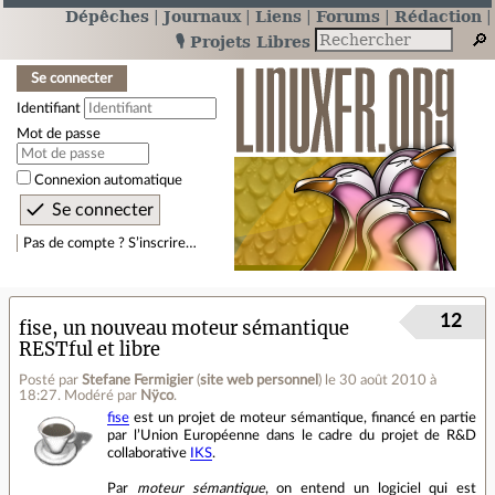
Dépêches
Journaux
Liens
Forums
Rédaction
🎙️ Projets Libres
Se connecter
Identifiant
Mot de passe
Connexion automatique
Pas de compte ? S’inscrire…
12
fise, un nouveau moteur sémantique
RESTful et libre
Posté par
Stefane Fermigier
(
site web personnel
)
le 30 août 2010 à
18:27
.
Modéré par
Nÿco
.
fise
est un projet de moteur sémantique, financé en partie
par l’Union Européenne dans le cadre du projet de R&D
collaborative
IKS
.
Par
moteur sémantique
, on entend un logiciel qui est