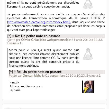
même si ils ne sont généralement pas disponibles
librement, ça peut valoir le coup de demander.
Je pense notamment au corpus de la campagne d'évaluation des
systèmes de transcription automatique de la parole ESTER 2
(
http://www.afcp-parole.org/ester/index.html),
dans laquelle une tâche
de détection des entités nommées était proposée (et donc les corpus
qui vont avec pour l'apprentissage).
[^]
#
Re: Un petite note en passant
Posté par
Olivier Grisel
(
site web personnel
)
le 31 août 2010 à 13:33
.
Évalué à
1
.
Merci pour le lien. Ça serait quand même plus
simple si ces corpora étaient directement publiés
sous une licence libre comme CC-By par exemple,
surtout quand ils ont été construit grâce a du
financement publique.
[^]
#
Re: Un petite note en passant
Posté par
Duncan Idaho
le 01 septembre 2010 à 10:23
.
Évalué à
2
.
<nazi>
Un corpus, des corpus.
</nazi>