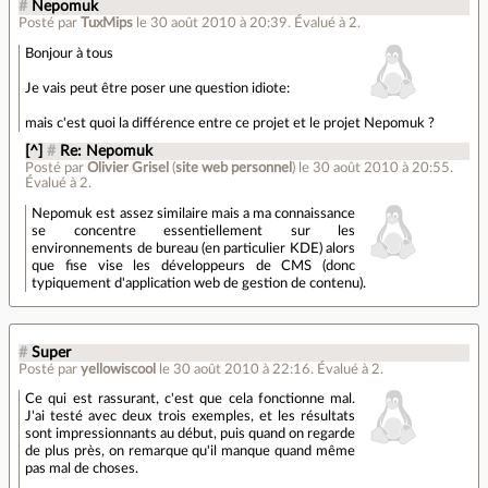
#
Nepomuk
Posté par
TuxMips
le 30 août 2010 à 20:39
.
Évalué à
2
.
Bonjour à tous
Je vais peut être poser une question idiote:
mais c'est quoi la différence entre ce projet et le projet Nepomuk ?
[^]
#
Re: Nepomuk
Posté par
Olivier Grisel
(
site web personnel
)
le 30 août 2010 à 20:55
.
Évalué à
2
.
Nepomuk est assez similaire mais a ma connaissance
se concentre essentiellement sur les
environnements de bureau (en particulier KDE) alors
que fise vise les développeurs de CMS (donc
typiquement d'application web de gestion de contenu).
#
Super
Posté par
yellowiscool
le 30 août 2010 à 22:16
.
Évalué à
2
.
Ce qui est rassurant, c'est que cela fonctionne mal.
J'ai testé avec deux trois exemples, et les résultats
sont impressionnants au début, puis quand on regarde
de plus près, on remarque qu'il manque quand même
pas mal de choses.