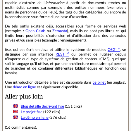
capable d’extraire de l’
information
à partir de documents (textes ou
multimédia), comme par exemple : des entités nommées (exemples :
noms de personnes ou de lieux), des tags ou des catégories, ou encore de
la connaissance sous forme d’une base d’assertion.
De tels outils existent déjà, accessibles sous forme de services web
(exemples :
Open Calais
ou
Zemanta
), mais ils ne sont pas libres ce qui
limite leurs possibilités d’extension et d’utilisation dans des contextes
privés et/ou sensibles (exemple : renseignement).
fise, qui est écrit en Java et utilise le système de modules
OSGi
, se
distingue par son interface
REST
qui permet de l’utiliser depuis
n’importe quel type de système de gestion de contenu (CMS), quel que
soit le langage qu’il utilise, et par une architecture modulaire qui permet
de brancher et de combiner différentes bibliothèques en fonction des
besoins.
Une introduction détaillée à fise est disponible dans
ce billet
(en anglais).
Une
démo en ligne
est également disponible.
Aller plus loin
Blog détaillé décrivant fise
(151 clics)
Le projet fise
(192 clics)
La démo en ligne
(276 clics)
(
16 commentaires
).