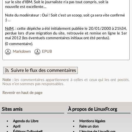
sur le site d'IBM. Soit le journaliste n'a pas tout compris, soit la
nouvelle est excellente…
Note du modérateur : Oui ! Soit c'est un scoop, soit ça sera vite confirmé
:) …
NdM
. : cette dépêche a été initialement publiée le 20/01/2000 à 21h34,
perdue lors d'une migration du site, retrouvée et remise en ligne le 1er
mai 2012 (les éventuels commentaires initiaux ont été perdus).
(
0 commentaire
).
Markdown
EPUB
Suivre le flux des commentaires
Note :
les commentaires appartiennent à celles et ceux qui les ont postés.
Nous n’en sommes pas responsables.
Revenir en haut de page
Sites amis
À propos de LinuxFr.org
Agenda du Libre
Mentions légales
April
Faire un don
Éditions D-BookeR
L’équipe de LinuxFr.org