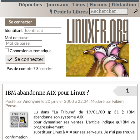
Dépêches
Journaux
Liens
Forums
Rédaction
🎙️ Projets Libres
Se connecter
Identifiant
Mot de passe
Connexion automatique
Pas de compte ? S’inscrire…
1
IBM abandonne AIX pour Linux ?
Posté par
Anonyme
le 20 janvier 2000 à 22:34
.
Modéré par
Fabien
Penso
.
Lu dans "La Tribune" du 19/01/00 (p 31 ): IBM
abandonne son système AIX
pour dynamiser ses ventes. L'article indique qu'IBM va
progressivement
substituer Linux à AIX sur ses serveurs. Je n'ai pas trouvé
confirmation