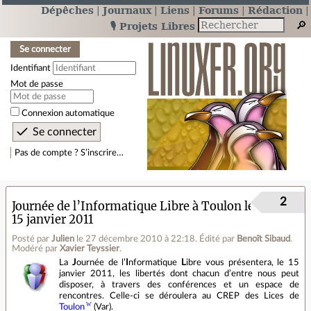
Dépêches
Journaux
Liens
Forums
Rédaction
🎙️ Projets Libres
Se connecter
Identifiant
Mot de passe
Connexion automatique
Pas de compte ? S’inscrire…
2
Journée de l’Informatique Libre à Toulon le
15 janvier 2011
Posté par
Julien
le 27 décembre 2010 à 22:18
.
Édité par
Benoît Sibaud
.
Modéré par
Xavier Teyssier
.
La
J
ournée de l’
I
nformatique
L
ibre vous présentera, le 15
janvier 2011, les libertés dont chacun d’entre nous peut
disposer, à travers des conférences et un espace de
rencontres. Celle-ci se déroulera au CREP des Lices de
Toulon
(Var).