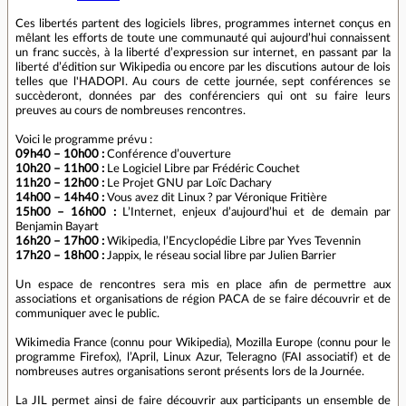
Ces libertés partent des logiciels libres, programmes internet conçus en
mêlant les efforts de toute une communauté qui aujourd’hui connaissent
un franc succès, à la liberté d’expression sur internet, en passant par la
liberté d’édition sur Wikipedia ou encore par les discutions autour de lois
telles que l'HADOPI. Au cours de cette journée, sept conférences se
succèderont, données par des conférenciers qui ont su faire leurs
preuves au cours de nombreuses rencontres.
Voici le programme prévu :
09h40 – 10h00 :
Conférence d’ouverture
10h20 – 11h00 :
Le Logiciel Libre par Frédéric Couchet
11h20 – 12h00 :
Le Projet GNU par Loïc Dachary
14h00 – 14h40 :
Vous avez dit Linux ? par Véronique Fritière
15h00 – 16h00 :
L’Internet, enjeux d’aujourd’hui et de demain par
Benjamin Bayart
16h20 – 17h00 :
Wikipedia, l’Encyclopédie Libre par Yves Tevennin
17h20 – 18h00 :
Jappix, le réseau social libre par Julien Barrier
Un espace de rencontres sera mis en place afin de permettre aux
associations et organisations de région PACA de se faire découvrir et de
communiquer avec le public.
Wikimedia France (connu pour Wikipedia), Mozilla Europe (connu pour le
programme Firefox), l’April, Linux Azur, Teleragno (FAI associatif) et de
nombreuses autres organisations seront présents lors de la Journée.
La JIL permet ainsi de faire découvrir aux participants un ensemble de