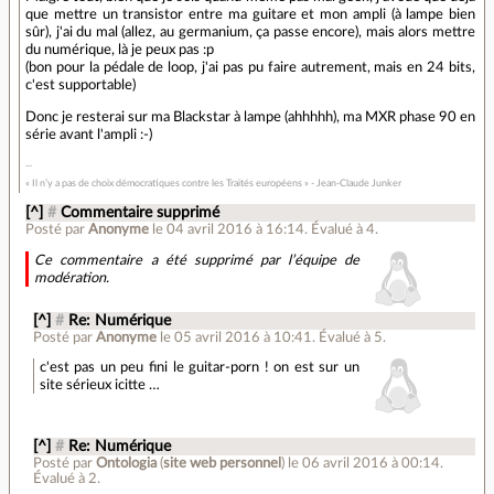
que mettre un transistor entre ma guitare et mon ampli (à lampe bien
sûr), j'ai du mal (allez, au germanium, ça passe encore), mais alors mettre
du numérique, là je peux pas :p
(bon pour la pédale de loop, j'ai pas pu faire autrement, mais en 24 bits,
c'est supportable)
Donc je resterai sur ma Blackstar à lampe (ahhhhh), ma MXR phase 90 en
série avant l'ampli :-)
« Il n’y a pas de choix démocratiques contre les Traités européens » - Jean-Claude Junker
[^]
#
Commentaire supprimé
Posté par
Anonyme
le 04 avril 2016 à 16:14
.
Évalué à
4
.
Ce commentaire a été supprimé par l’équipe de
modération.
[^]
#
Re: Numérique
Posté par
Anonyme
le 05 avril 2016 à 10:41
.
Évalué à
5
.
c'est pas un peu fini le guitar-porn ! on est sur un
site sérieux icitte …
[^]
#
Re: Numérique
Posté par
Ontologia
(
site web personnel
)
le 06 avril 2016 à 00:14
.
Évalué à
2
.