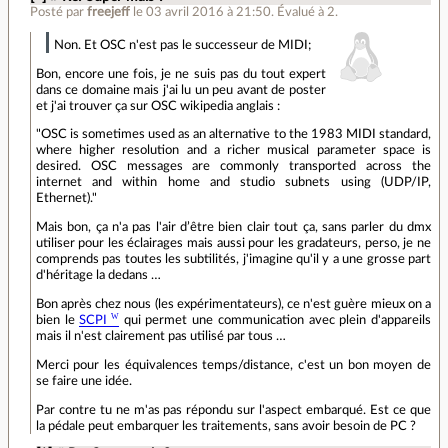
Posté par
freejeff
le 03 avril 2016 à 21:50
.
Évalué à
2
.
Non. Et OSC n'est pas le successeur de MIDI;
Bon, encore une fois, je ne suis pas du tout expert
dans ce domaine mais j'ai lu un peu avant de poster
et j'ai trouver ça sur OSC wikipedia anglais :
"OSC is sometimes used as an alternative to the 1983 MIDI standard,
where higher resolution and a richer musical parameter space is
desired. OSC messages are commonly transported across the
internet and within home and studio subnets using (UDP/IP,
Ethernet)."
Mais bon, ça n'a pas l'air d’être bien clair tout ça, sans parler du dmx
utiliser pour les éclairages mais aussi pour les gradateurs, perso, je ne
comprends pas toutes les subtilités, j'imagine qu'il y a une grosse part
d'héritage la dedans …
Bon après chez nous (les expérimentateurs), ce n'est guère mieux on a
bien le
SCPI
qui permet une communication avec plein d'appareils
mais il n'est clairement pas utilisé par tous …
Merci pour les équivalences temps/distance, c'est un bon moyen de
se faire une idée.
Par contre tu ne m'as pas répondu sur l'aspect embarqué. Est ce que
la pédale peut embarquer les traitements, sans avoir besoin de PC ?