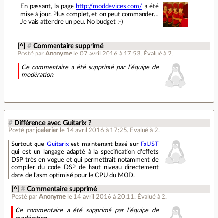
En passant, la page
http://moddevices.com/
a été
mise à jour. Plus complet, et on peut commander…
Je vais attendre un peu. No budget ;-)
[^]
#
Commentaire supprimé
Posté par
Anonyme
le 07 avril 2016 à 17:53
.
Évalué à
2
.
Ce commentaire a été supprimé par l’équipe de
modération.
#
Différence avec Guitarix ?
Posté par
jcelerier
le 14 avril 2016 à 17:25
.
Évalué à
2
.
Surtout que
Guitarix
est maintenant basé sur
FaUST
qui est un langage adapté à la spécification d'effets
DSP très en vogue et qui permettrait notamment de
compiler du code DSP de haut niveau directement
dans de l'asm optimisé pour le CPU du MOD.
[^]
#
Commentaire supprimé
Posté par
Anonyme
le 14 avril 2016 à 20:11
.
Évalué à
2
.
Ce commentaire a été supprimé par l’équipe de
modération.