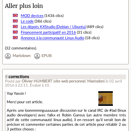
Aller plus loin
MOD devices
(1436 clics)
Le code
(386 clics)
Les dépots KXStudio (Debian / Ubuntu)
(489 clics)
Financement participatif en 2016
(31 clics)
Annonce à la communauté Linux Audio
(18 clics)
(
32 commentaires
).
Markdown
EPUB
#
corrections
Posté par
Olivier HUMBERT
(
site web personnel
,
Mastodon
)
le 02 avril
2016 à 22:11
.
Évalué à
10
.
Yop Yassin !
Merci pour cet article.
Après une loonnnnnnguuuuuue discussion sur le canal IRC de #lad (linux
audio developers) avec falkx et Robin Gareus (un autre membre très
actif de cette communauté linux audio), il en ressort qu'il serait bon de
préciser et commenter certaines parties de cet article pour rétablir 2 ou
3 petites choses :