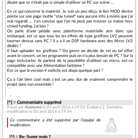
disant que ce n'était pas si simple d'utiliser un PC sur scène …
En ce qui concerne la matériel. Je suis un peu déçu, le lien MOD device
pointe sur une page inutile "stay tuned" sans aucune info à moins que j'ai
mal regardé … J'en conclue que l'on ne peut pas trouver ce matos hors
crowd funding, j'ai bon ?
On parle d'une pédale avec plateforme matérielle arm donc cpu
embarqué, est ce que tous les les effets de type greffons LV2 peuvent
tourner dessus sans PC ? Il y a il un DSP hardware avec des filtres LV2
dédiés ?
Il faut uploader les greffons ? Du genre on décide de tel ou tel effet
avant le concert, on les programme puis on n'a plus besoin de PC ? Sur la
page kickstarter ils parlent de la possibilité d'utiliser un micro, est-ce
compatible avec une Alimentation fantôme ?
Est-ce que la version 4 switchs est dispo quelque part ?
Ça à l'air bien cool mais c'est un peu dur de vraiment comprendre le
projet dans son ensemble !
```
[^]
#
Commentaire supprimé
Posté par
Anonyme
le 03 avril 2016 à 19:53
.
Évalué à
2
.
Dernière
modification le 03 avril 2016 à 19:54.
Ce commentaire a été supprimé par l’équipe de
modération.
[^]
#
Re: Super mais ?