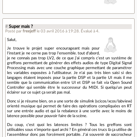
#
Super mais ?
Posté par
freejeff
le 03 avril 2016 à 19:28
.
Évalué à
4
.
Salut,
Je trouve le projet super encourageant mais pour
l'instant je ne cerne pas trop l'ensemble. tout d'abord,
je ne connais pas trop LV2, de ce que j'ai compris c'est un système de
greffons permettant de générer des effets audios de type Digital Signal
Processing mais avec une couche graphique permettant de paramétrer
les variables exposées à l'utilisateur. Je n'ai pas très bien saisi si des
langages étaient imposés pour la partie DSP et la partie UI mais il me
semble que la communication entre UI et DSP se fait via Open Sound
Controller qui semble être le successeur du MIDI. Si quelqu'un peut
éclairer sur ce sujet ça serait pas mal.
Donc si je résume bien, on a une sorte de simulink (scicos/xcos/labview)
orienté musique qui permet de faire des opérations compliquées en RT
sur une entrée audio et qui la rebalance à une sortie avec le moins de
latence possible pour pouvoir faire de la scène.
Du coup, c'est quoi les latences limites ? Tous les greffons sont
utilisables sous n'importe quel archi ? En général ces trucs là ça utilise de
l'assembleur donc pas forcément portable. J'ai souvenir de xaccrocheur