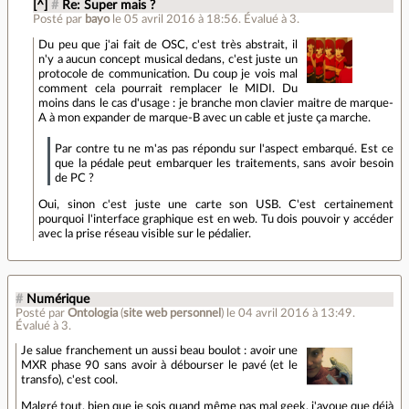
[^]
#
Re: Super mais ?
Posté par
bayo
le 05 avril 2016 à 18:56
.
Évalué à
3
.
Du peu que j'ai fait de OSC, c'est très abstrait, il
n'y a aucun concept musical dedans, c'est juste un
protocole de communication. Du coup je vois mal
comment cela pourrait remplacer le MIDI. Du
moins dans le cas d'usage : je branche mon clavier maitre de marque-
A à mon expander de marque-B avec un cable et juste ça marche.
Par contre tu ne m'as pas répondu sur l'aspect embarqué. Est ce
que la pédale peut embarquer les traitements, sans avoir besoin
de PC ?
Oui, sinon c'est juste une carte son USB. C'est certainement
pourquoi l'interface graphique est en web. Tu dois pouvoir y accéder
avec la prise réseau visible sur le pédalier.
#
Numérique
Posté par
Ontologia
(
site web personnel
)
le 04 avril 2016 à 13:49
.
Évalué à
3
.
Je salue franchement un aussi beau boulot : avoir une
MXR phase 90 sans avoir à débourser le pavé (et le
transfo), c'est cool.
Malgré tout, bien que je sois quand même pas mal geek, j'avoue que déjà