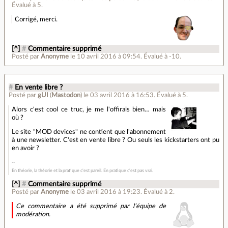
Évalué à
5
.
Corrigé, merci.
[^]
#
Commentaire supprimé
Posté par
Anonyme
le 10 avril 2016 à 09:54
.
Évalué à
-10
.
#
En vente libre ?
Posté par
gUI
(
Mastodon
)
le 03 avril 2016 à 16:53
.
Évalué à
5
.
Alors c'est cool ce truc, je me l'offirais bien… mais
où ?
Le site "MOD devices" ne contient que l'abonnement
à une newsletter. C'est en vente libre ? Ou seuls les kickstarters ont pu
en avoir ?
En théorie, la théorie et la pratique c'est pareil. En pratique c'est pas vrai.
[^]
#
Commentaire supprimé
Posté par
Anonyme
le 03 avril 2016 à 19:23
.
Évalué à
2
.
Ce commentaire a été supprimé par l’équipe de
modération.