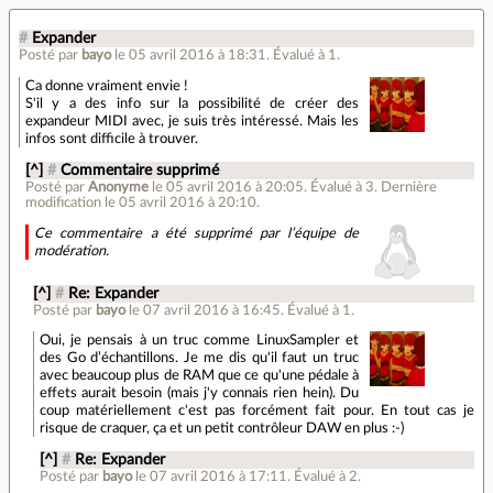
#
Expander
Posté par
bayo
le 05 avril 2016 à 18:31
.
Évalué à
1
.
Ca donne vraiment envie !
S'il y a des info sur la possibilité de créer des
expandeur MIDI avec, je suis très intéressé. Mais les
infos sont difficile à trouver.
[^]
#
Commentaire supprimé
Posté par
Anonyme
le 05 avril 2016 à 20:05
.
Évalué à
3
.
Dernière
modification le 05 avril 2016 à 20:10.
Ce commentaire a été supprimé par l’équipe de
modération.
[^]
#
Re: Expander
Posté par
bayo
le 07 avril 2016 à 16:45
.
Évalué à
1
.
Oui, je pensais à un truc comme LinuxSampler et
des Go d’échantillons. Je me dis qu'il faut un truc
avec beaucoup plus de RAM que ce qu'une pédale à
effets aurait besoin (mais j'y connais rien hein). Du
coup matériellement c'est pas forcément fait pour. En tout cas je
risque de craquer, ça et un petit contrôleur DAW en plus :-)
[^]
#
Re: Expander
Posté par
bayo
le 07 avril 2016 à 17:11
.
Évalué à
2
.