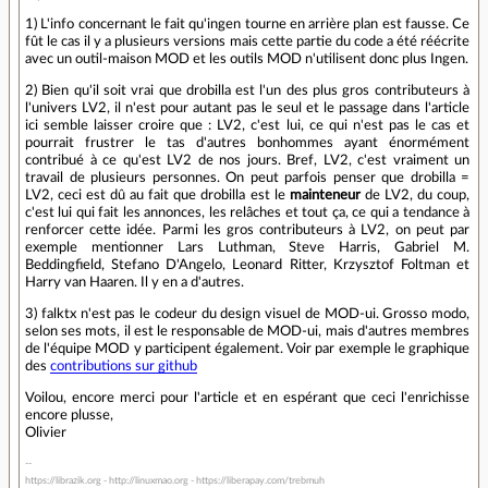
1) L'info concernant le fait qu'ingen tourne en arrière plan est fausse. Ce
fût le cas il y a plusieurs versions mais cette partie du code a été réécrite
avec un outil-maison MOD et les outils MOD n'utilisent donc plus Ingen.
2) Bien qu'il soit vrai que drobilla est l'un des plus gros contributeurs à
l'univers LV2, il n'est pour autant pas le seul et le passage dans l'article
ici semble laisser croire que : LV2, c'est lui, ce qui n'est pas le cas et
pourrait frustrer le tas d'autres bonhommes ayant énormément
contribué à ce qu'est LV2 de nos jours. Bref, LV2, c'est vraiment un
travail de plusieurs personnes. On peut parfois penser que drobilla =
LV2, ceci est dû au fait que drobilla est le
mainteneur
de LV2, du coup,
c'est lui qui fait les annonces, les relâches et tout ça, ce qui a tendance à
renforcer cette idée. Parmi les gros contributeurs à LV2, on peut par
exemple mentionner Lars Luthman, Steve Harris, Gabriel M.
Beddingfield, Stefano D'Angelo, Leonard Ritter, Krzysztof Foltman et
Harry van Haaren. Il y en a d'autres.
3) falktx n'est pas le codeur du design visuel de MOD-ui. Grosso modo,
selon ses mots, il est le responsable de MOD-ui, mais d'autres membres
de l'équipe MOD y participent également. Voir par exemple le graphique
des
contributions sur github
Voilou, encore merci pour l'article et en espérant que ceci l'enrichisse
encore plusse,
Olivier
https://librazik.org - http://linuxmao.org - https://liberapay.com/trebmuh