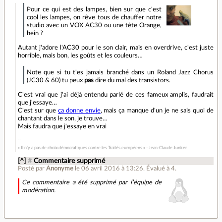
Pour ce qui est des lampes, bien sur que c'est
cool les lampes, on rêve tous de chauffer notre
studio avec un VOX AC30 ou une tète Orange,
hein ?
Autant j'adore l'AC30 pour le son clair, mais en overdrive, c'est juste
horrible, mais bon, les goûts et les couleurs…
Note que si tu t'es jamais branché dans un Roland Jazz Chorus
(JC30 & 60) tu peux
pas
dire du mal des transistors.
C'est vrai que j'ai déjà entendu parlé de ces fameux amplis, faudrait
que j'essaye…
C'est sur que
ça donne envie
, mais ça manque d'un je ne sais quoi de
chantant dans le son, je trouve…
Mais faudra que j'essaye en vrai
« Il n’y a pas de choix démocratiques contre les Traités européens » - Jean-Claude Junker
[^]
#
Commentaire supprimé
Posté par
Anonyme
le 06 avril 2016 à 13:26
.
Évalué à
4
.
Ce commentaire a été supprimé par l’équipe de
modération.