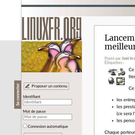
Lanceme
meilleu
Posté par
Just in
Étiquettes :
Ce
tie
Se connecter
Proposer un contenu
Ce 
Identifiant
les entre
les prest
Mot de passe
(ce sera 
les perso
Connexion automatique
Chaque porteur 