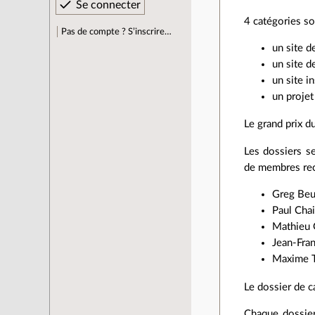
4 catégories so
Pas de compte ? S’inscrire…
un site 
un site 
un site i
un projet
Le grand prix d
Les dossiers s
de membres reco
Greg Beu
Paul Chai
Mathieu G
Jean-Fra
Maxime T
Le dossier de c
Chaque dossier