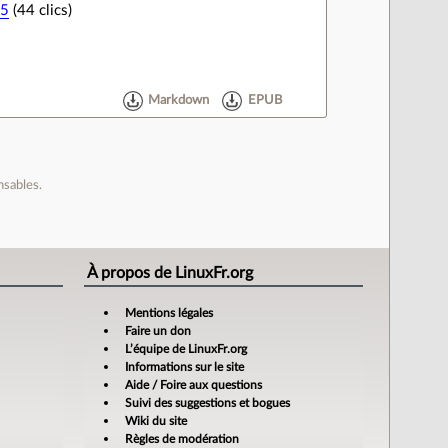
15
(44 clics)
Markdown
EPUB
nsables.
À propos de LinuxFr.org
Mentions légales
Faire un don
L’équipe de LinuxFr.org
Informations sur le site
Aide / Foire aux questions
Suivi des suggestions et bogues
Wiki du site
Règles de modération