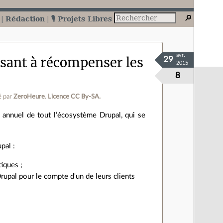
Rédaction
🎙️ Projets Libres
avr.
sant à récompenser les
29
2015
8
 par
ZeroHeure
.
Licence CC By‑SA.
 annuel de tout l’écosystème Drupal, qui se
pal :
tiques ;
Drupal pour le compte d'un de leurs clients