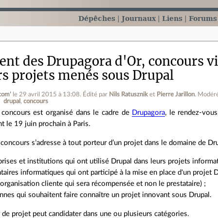
Dépêches
Journaux
Liens
Forums
nt des Drupagora d'Or, concours vi
rs projets menés sous Drupal
 com'
le 29 avril 2015 à 13:08
.
Édité par
Nils Ratusznik
et
Pierre Jarillon
.
Modéré
drupal
concours
 concours est organisé dans le cadre de
Drupagora
, le rendez-vous
nt le 19 juin prochain à Paris.
concours s’adresse à tout porteur d’un projet dans le domaine de Dru
prises et institutions qui ont utilisé Drupal dans leurs projets informa
ataires informatiques qui ont participé à la mise en place d'un projet 
l'organisation cliente qui sera récompensée et non le prestataire) ;
nnes qui souhaitent faire connaître un projet innovant sous Drupal.
de projet peut candidater dans une ou plusieurs catégories.