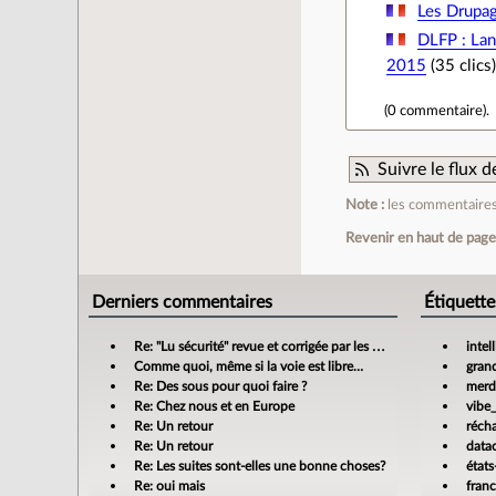
Les Drupa
DLFP : Lan
2015
(35 clics)
(
0 commentaire
).
Suivre le flux
Note :
les commentaires 
Revenir en haut de pag
Derniers commentaires
Étiquette
Re: "Lu sécurité" revue et corrigée par les banques
intel
Comme quoi, même si la voie est libre…
gran
Re: Des sous pour quoi faire ?
merdi
Re: Chez nous et en Europe
vibe
Re: Un retour
réch
Re: Un retour
data
Re: Les suites sont-elles une bonne choses?
états
Re: oui mais
fran