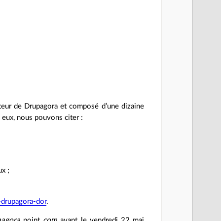
sateur de Drupagora et composé d’une dizaine
 eux, nous pouvons citer :
x ;
drupagora-dor
.
pagora
point
com
avant le vendredi 22 mai