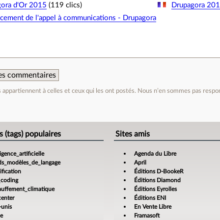
gora d'Or 2015
(119 clics)
Drupagora 20
cement de l'appel à communications - Drupagora
 des commentaires
appartiennent à celles et ceux qui les ont postés. Nous n’en sommes pas respo
e
s (tags) populaires
Sites amis
ligence_artificielle
Agenda du Libre
ds_modèles_de_langage
April
fication
Éditions D-BookeR
_coding
Éditions Diamond
auffement_climatique
Éditions Eyrolles
center
Éditions ENI
-unis
En Vente Libre
ce
Framasoft