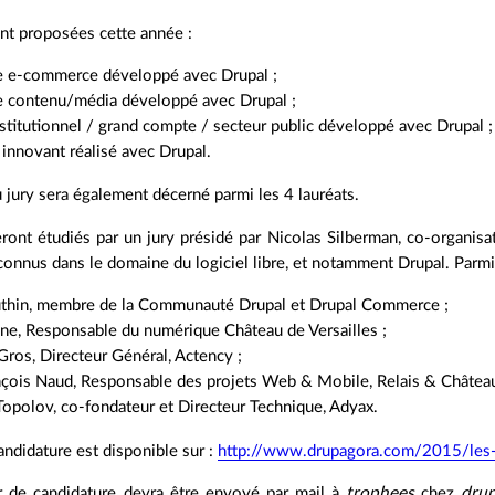
nt proposées cette année :
de e-commerce développé avec Drupal ;
de contenu/média développé avec Drupal ;
nstitutionnel / grand compte / secteur public développé avec Drupal ;
 innovant réalisé avec Drupal.
u jury sera également décerné parmi les 4 lauréats.
eront étudiés par un jury présidé par Nicolas Silberman, co-organi
nnus dans le domaine du logiciel libre, et notamment Drupal. Parmi
thin, membre de la Communauté Drupal et Drupal Commerce ;
ne, Responsable du numérique Château de Versailles ;
ros, Directeur Général, Actency ;
nçois Naud, Responsable des projets Web & Mobile, Relais & Château
opolov, co-fondateur et Directeur Technique, Adyax.
andidature est disponible sur :
http://www.drupagora.com/2015/les-
 de candidature devra être envoyé par mail à
trophees
chez
dru