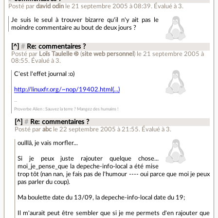
Posté par
david odin
le 21 septembre 2005 à 08:39
.
Évalué à
3
.
Je suis le seul à trouver bizarre qu'il n'y ait pas le
moindre commentaire au bout de deux jours ?
[^]
#
Re: commentaires ?
Posté par
Loïs Taulelle ࿋
(
site web personnel
)
le 21 septembre 2005 à
08:55
.
Évalué à
3
.
C'est l'effet journal :o)
http://linuxfr.org/~nop/19402.html(...)
Proverbe Alien : Sauvez la terre ? Mangez des humains !
[^]
#
Re: commentaires ?
Posté par
abc
le 22 septembre 2005 à 21:55
.
Évalué à
3
.
oulllâ, je vais morfler...
Si je peux juste rajouter quelque chose...
moi_je_pense_que la depeche-info-local a été mise
trop tôt (nan nan, je fais pas de l'humour ---- oui parce que moi je peux
pas parler du coup).
Ma boulette date du 13/09, la depeche-info-local date du 19;
Il m'aurait peut être sembler que si je me permets d'en rajouter que