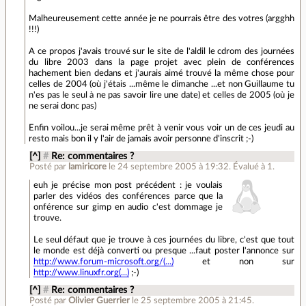
Malheureusement cette année je ne pourrais être des votres (argghh
!!!)
A ce propos j'avais trouvé sur le site de l'aldil le cdrom des journées
du libre 2003 dans la page projet avec plein de conférences
hachement bien dedans et j'aurais aimé trouvé la même chose pour
celles de 2004 (où j'étais ...même le dimanche ...et non Guillaume tu
n'es pas le seul à ne pas savoir lire une date) et celles de 2005 (où je
ne serai donc pas)
Enfin voilou...je serai même prêt à venir vous voir un de ces jeudi au
resto mais bon il y l'air de jamais avoir personne d'inscrit ;-)
[^]
#
Re: commentaires ?
Posté par
lamiricore
le 24 septembre 2005 à 19:32
.
Évalué à
1
.
euh je précise mon post précédent : je voulais
parler des vidéos des conférences parce que la
onférence sur gimp en audio c'est dommage je
trouve.
Le seul défaut que je trouve à ces journées du libre, c'est que tout
le monde est déjà converti ou presque ...faut poster l'annonce sur
http://www.forum-microsoft.org/(...)
et non sur
http://www.linuxfr.org(...)
;-)
[^]
#
Re: commentaires ?
Posté par
Olivier Guerrier
le 25 septembre 2005 à 21:45
.