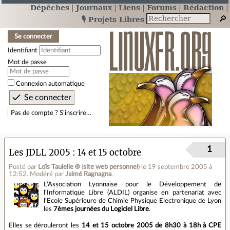
Dépêches
Journaux
Liens
Forums
Rédaction
🎙️ Projets Libres
Se connecter
Identifiant
Mot de passe
Connexion automatique
Pas de compte ? S’inscrire…
1
Les JDLL 2005 : 14 et 15 octobre
Posté par
Loïs Taulelle ࿋
(
site web personnel
)
le 19 septembre 2005 à
12:52
.
Modéré par
Jaimé Ragnagna
.
L'Association Lyonnaise pour le Développement de
l'Informatique Libre (ALDIL) organise en partenariat avec
l'Ecole Supérieure de Chimie Physique Electronique de Lyon
les
7èmes journées du Logiciel Libre
.
Elles se dérouleront les
14 et 15 octobre 2005 de 8h30 à 18h à CPE