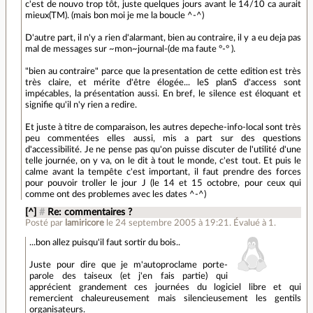
c'est de nouvo trop tôt, juste quelques jours avant le 14/10 ca aurait
mieux(TM). (mais bon moi je me la boucle ^-^)
D'autre part, il n'y a rien d'alarmant, bien au contraire, il y a eu deja pas
mal de messages sur ~mon~journal-(de ma faute °-° ).
"bien au contraire" parce que la presentation de cette edition est très
très claire, et mérite d'être élogée... leS planS d'access sont
impécables, la présentation aussi. En bref, le silence est éloquant et
signifie qu'il n'y rien a redire.
Et juste à titre de comparaison, les autres depeche-info-local sont très
peu commentées elles aussi, mis a part sur des questions
d'accessibilité. Je ne pense pas qu'on puisse discuter de l'utilité d'une
telle journée, on y va, on le dit à tout le monde, c'est tout. Et puis le
calme avant la tempête c'est important, il faut prendre des forces
pour pouvoir troller le jour J (le 14 et 15 octobre, pour ceux qui
comme ont des problemes avec les dates ^-^)
[^]
#
Re: commentaires ?
Posté par
lamiricore
le 24 septembre 2005 à 19:21
.
Évalué à
1
.
...bon allez puisqu'il faut sortir du bois..
Juste pour dire que je m'autoproclame porte-
parole des taiseux (et j'en fais partie) qui
apprécient grandement ces journées du logiciel libre et qui
remercient chaleureusement mais silencieusement les gentils
organisateurs.