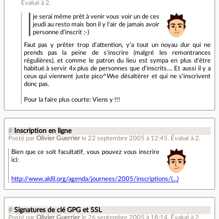
Évalué à
2
.
je serai même prêt à venir vous voir un de ces
jeudi au resto mais bon il y l'air de jamais avoir
personne d'inscrit ;-)
Faut pas y prêter trop d'attention, y'a tout un noyau dur qui ne
prends pas la peine de s'inscrire (malgré les remontrances
régulières), et comme le patron du lieu est sympa en plus d'être
habitué à servir 4x plus de personnes que d'inscrits.... Et aussi il y a
ceux qui viennent juste pico^Wse désaltérer et qui ne s'inscrivent
donc pas.
Pour la faire plus courte: Viens y !!!
#
Inscription en ligne
Posté par
Olivier Guerrier
le 22 septembre 2005 à 12:45
.
Évalué à
2
.
Bien que ce soit facultatif, vous pouvez vous inscrire
ici:
http://www.aldil.org/agenda/journees/2005/inscriptions/(...)
#
Signatures de clé GPG et SSL
Posté par
Olivier Guerrier
le 26 septembre 2005 à 18:14
.
Évalué à
2
.