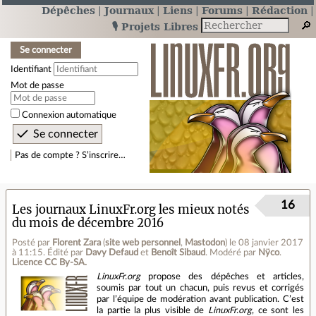
Dépêches
Journaux
Liens
Forums
Rédaction
🎙️ Projets Libres
Se connecter
Identifiant
Mot de passe
Connexion automatique
Pas de compte ? S’inscrire…
16
Les journaux LinuxFr.org les mieux notés
du mois de décembre 2016
Posté par
Florent Zara
(
site web personnel
,
Mastodon
)
le 08 janvier 2017
à 11:15
.
Édité par
Davy Defaud
et
Benoît Sibaud
.
Modéré par
Nÿco
.
Licence CC By‑SA.
LinuxFr.org
propose des dépêches et articles,
soumis par tout un chacun, puis revus et corrigés
par l’équipe de modération avant publication. C’est
la partie la plus visible de
LinuxFr.org
, ce sont les