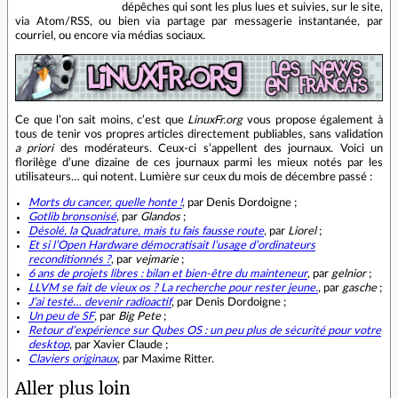
dépêches qui sont les plus lues et suivies, sur le site,
via Atom/RSS, ou bien via partage par messagerie instantanée, par
courriel, ou encore via médias sociaux.
Ce que l’on sait moins, c’est que
LinuxFr.org
vous propose également à
tous de tenir vos propres articles directement publiables, sans validation
a priori
des modérateurs. Ceux‐ci s’appellent des journaux. Voici un
florilège d’une dizaine de ces journaux parmi les mieux notés par les
utilisateurs… qui notent. Lumière sur ceux du mois de décembre passé :
Morts du cancer, quelle honte !
, par Denis Dordoigne ;
Gotlib bronsonisé
, par
Glandos
;
Désolé, la Quadrature, mais tu fais fausse route
, par
Liorel
;
Et si l’Open Hardware démocratisait l’usage d’ordinateurs
reconditionnés ?
, par
vejmarie
;
6 ans de projets libres : bilan et bien‐être du mainteneur
, par
gelnior
;
LLVM se fait de vieux os ? La recherche pour rester jeune.
, par
gasche
;
J’ai testé… devenir radioactif
, par Denis Dordoigne ;
Un peu de SF
, par
Big Pete
;
Retour d’expérience sur Qubes OS : un peu plus de sécurité pour votre
desktop
, par Xavier Claude ;
Claviers originaux
, par Maxime Ritter.
Aller plus loin