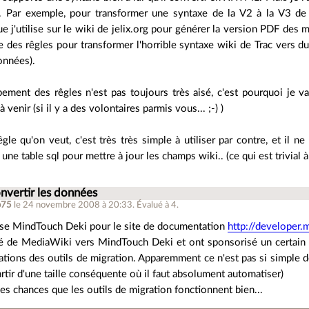
. Par exemple, pour transformer une syntaxe de la V2 à la V3 de
 j'utilise sur le wiki de jelix.org pour générer la version PDF des m
re des rêgles pour transformer l'horrible syntaxe wiki de Trac vers d
onnées).
ement des rêgles n'est pas toujours très aisé, c'est pourquoi je v
 venir (si il y a des volontaires parmis vous... ;-) )
êgle qu'on veut, c'est très très simple à utiliser par contre, et il ne
 une table sql pour mettre à jour les champs wiki.. (ce qui est trivial à 
nvertir les données
p75
le 24 novembre 2008 à 20:33
.
Évalué à
4
.
lise MindTouch Deki pour le site de documentation
http://developer.m
ré de MediaWiki vers MindTouch Deki et ont sponsorisé un certain
tions des outils de migration. Apparemment ce n'est pas si simple de
artir d'une taille conséquente où il faut absolument automatiser)
des chances que les outils de migration fonctionnent bien...