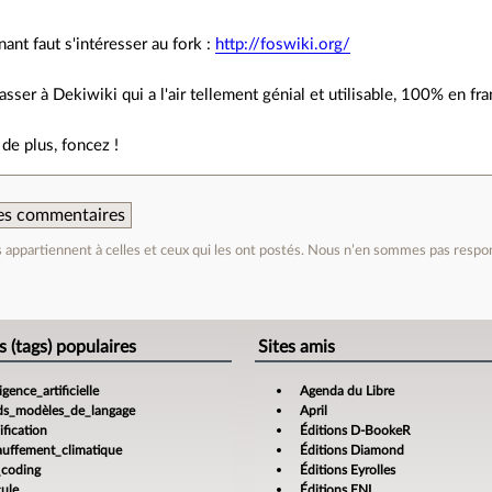
nant faut s'intéresser au fork :
http://foswiki.org/
passer à Dekiwiki qui a l'air tellement génial et utilisable, 100% en fra
 de plus, foncez !
 des commentaires
appartiennent à celles et ceux qui les ont postés. Nous n’en sommes pas respo
e
s (tags) populaires
Sites amis
ligence_artificielle
Agenda du Libre
ds_modèles_de_langage
April
fication
Éditions D-BookeR
auffement_climatique
Éditions Diamond
_coding
Éditions Eyrolles
cule
Éditions ENI