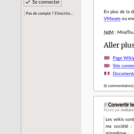
En plus de la 
Pas de compte ? S’inscrire…
VMware
ou en
NdM
: MindTou
Aller plu
Page Wiki
Site comm
Documentat
(
6 commentaires
)
#
Convertir l
Posté par
mekare
Les wikis son
ma société :
m'explique :