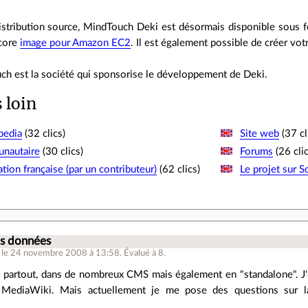
distribution source, MindTouch Deki est désormais disponible sous
core
image pour Amazon EC2
. Il est également possible de créer vo
ch est la société qui sponsorise le développement de Deki.
s loin
pedia
(32 clics)
Site web
(37 cl
unautaire
(30 clics)
Forums
(26 clic
ion française (par un contributeur)
(62 clics)
Le projet sur 
.
es données
le 24 novembre 2008 à 13:58
.
Évalué à
8
.
t partout, dans de nombreux CMS mais également en "standalone". J'
 MediaWiki. Mais actuellement je me pose des questions sur l