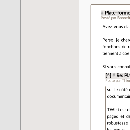
#
Plate-forme
Posté par
Bonnefi
Avez-vous d'au
Perso, je cher
fonctions de r
tiennent à coe
Si vous connai
[^]
#
Re: Pl
Posté par
Thie
sur le côté 
documentaire
TWiki est d'
pages et de
robustesse à
les pages.