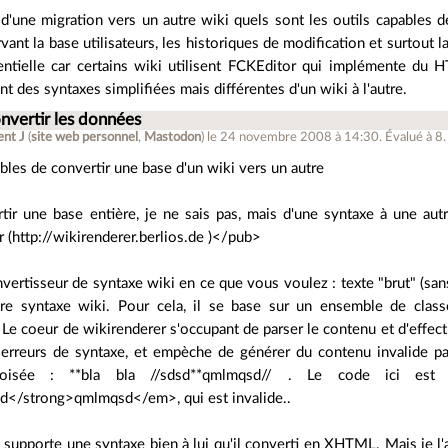
d'une migration vers un autre wiki quels sont les outils capables d
vant la base utilisateurs, les historiques de modification et surtout 
entielle car certains wiki utilisent FCKEditor qui implémente du H
ent des syntaxes simplifiées mais différentes d'un wiki à l'autre.
nvertir les données
ent J
(
site web personnel
,
Mastodon
)
le 24 novembre 2008 à 14:30
.
Évalué à
8
.
bles de convertir une base d'un wiki vers un autre
tir une base entière, je ne sais pas, mais d'une syntaxe à une autre
 (http://wikirenderer.berlios.de )</pub>
nvertisseur de syntaxe wiki en ce que vous voulez : texte "brut" (s
re syntaxe wiki. Pour cela, il se base sur un ensemble de classes
Le coeur de wikirenderer s'occupant de parser le contenu et d'effectue
 erreurs de syntaxe, et empèche de générer du contenu invalide p
roisée : **bla bla //sdsd**qmlmqsd// . Le code ici est 
</strong>qmlmqsd</em>, qui est invalide..
l supporte une syntaxe bien à lui qu'il converti en XHTML. Mais je l'