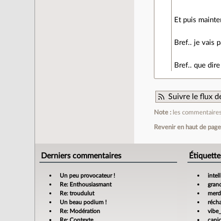
Et puis mainte
Bref.. je vais 
Bref.. que dire
Suivre le flux
Note :
les commentaires 
Revenir en haut de pag
Derniers commentaires
Étiquette
Un peu provocateur !
intel
Re: Enthousiasmant
gran
Re: troudulut
merdi
Un beau podium !
réch
Re: Modération
vibe
Re: Contexte
cani