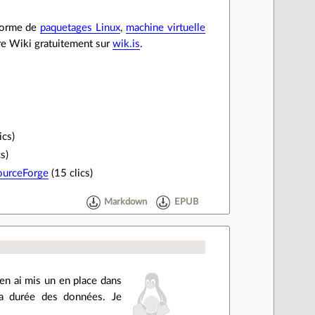
 forme de
paquetages Linux
,
machine virtuelle
tre Wiki gratuitement sur
wik.is
.
ics)
s)
SourceForge
(15 clics)
Markdown
EPUB
en ai mis un en place dans
a durée des données. Je