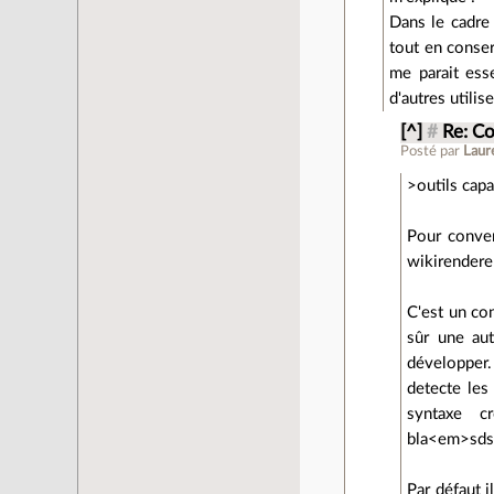
Dans le cadre 
tout en conser
me parait ess
d'autres utilis
[^]
#
Re: Co
Posté par
Laur
>outils capa
Pour conver
wikirenderer
C'est un co
sûr une aut
développer. 
detecte les
syntaxe c
bla<em>sdsd
Par défaut i