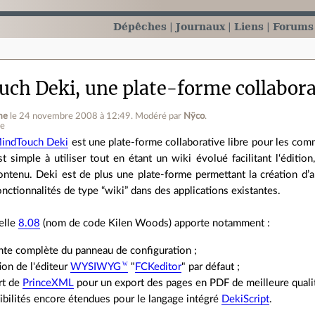
Dépêches
Journaux
Liens
Forums
ch Deki, une plate-forme collabora
me
le 24 novembre 2008 à 12:49
.
Modéré par
Nÿco
.
ne
indTouch Deki
est une plate-forme collaborative libre pour les co
st simple à utiliser tout en étant un wiki évolué facilitant l‘édition,
ontenu. Deki est de plus une plate-forme permettant la création d’ap
onctionnalités de type “wiki” dans des applications existantes.
elle
8.08
(nom de code Kilen Woods) apporte notamment :
nte complète du panneau de configuration ;
tion de l'éditeur
WYSIWYG
"
FCKeditor
" par défaut ;
rt de
PrinceXML
pour un export des pages en PDF de meilleure qualit
bilités encore étendues pour le langage intégré
DekiScript
.