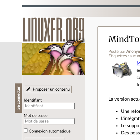
MindTou
Posté par
Anony
Étiquettes : aucu
M
e
c
f
Se connecter
Proposer un contenu
La version actu
Identifiant
Une refo
Mot de passe
L'intégra
Le suppo
Connexion automatique
Des possi