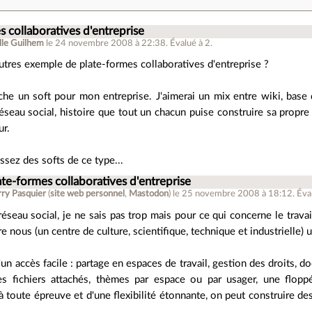
s collaboratives d'entreprise
lle Guilhem
le 24 novembre 2008 à 22:38
.
Évalué à
2
.
tres exemple de plate-formes collaboratives d'entreprise ?
che un soft pour mon entreprise. J'aimerai un mix entre wiki, base
éseau social, histoire que tout un chacun puise construire sa prop
ur.
ssez des softs de ce type...
ate-formes collaboratives d'entreprise
rry Pasquier
(
site web personnel
,
Mastodon
)
le 25 novembre 2008 à 18:12
.
Éva
réseau social, je ne sais pas trop mais pour ce qui concerne le trav
 nous (un centre de culture, scientifique, technique et industrielle) 
un accès facile : partage en espaces de travail, gestion des droits, 
s fichiers attachés, thèmes par espace ou par usager, une floppé
 toute épreuve et d'une flexibilité étonnante, on peut construire des