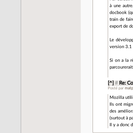
à une autre
docbook (que
train de fai
export de d
Le développ
version 3.1 à
Si on a la r
parcourerait
[^]
#
Re: Co
Posté par
mat
Mozilla uti
Ils ont mig
des améliora
(surtout à p
Il y a donc 