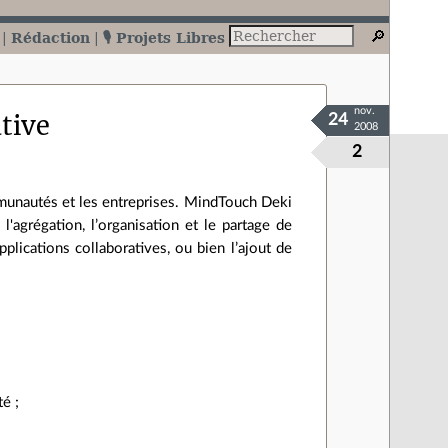
Rédaction
🎙️ Projets Libres
nov.
tive
24
2008
2
mmunautés et les entreprises. MindTouch Deki
 l'agrégation, l’organisation et le partage de
plications collaboratives, ou bien l’ajout de
é ;