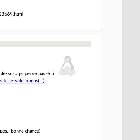
9/23669.html
 dessus.. je pense passé à
ki-le-wiki-opens(...)
oupes.. bonne chance)