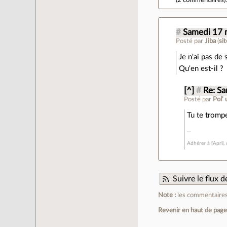
(
2 commentaires
)
#
Samedi 17 
Posté par
Jiba
(
si
Je n'ai pas de
Qu'en est-il ?
[^]
#
Re: Sa
Posté par
Pol'
Tu te tromp
Adhérer à l'April,
Suivre le flux
Note :
les commentaires 
Revenir en haut de pag