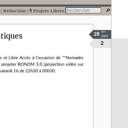
Rédaction
🎙️ Projets Libres
avr.
stiques
28
2009
2
ris et Libre Accès à l’occasion de ""Nomades
va projeter BONOM 3.0 (projection vidéo sur
e samedi 16 de 22h30 à 00h30.