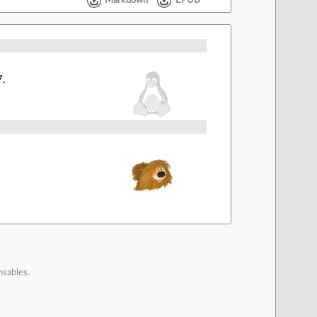
Markdown
EPUB
7.
nsables.