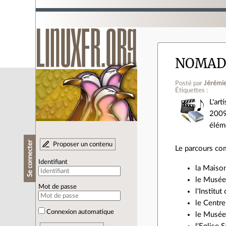
NOMADES
Posté par
Jérémi
Étiquettes :
L'ar
2009
élém
Se connecter
Proposer un contenu
Le parcours com
Identifiant
la Maison
le Musée 
Mot de passe
l'Institu
le Centre
Connexion automatique
le Musée 