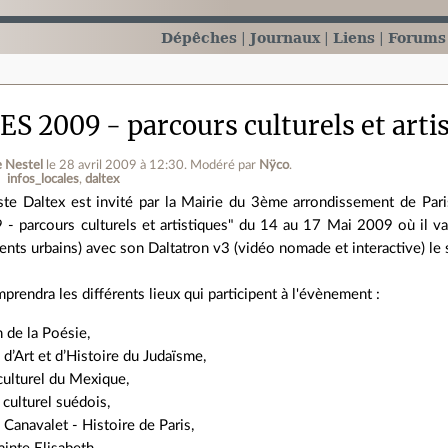
Dépêches
Journaux
Liens
Forums
 2009 - parcours culturels et arti
e Nestel
le 28 avril 2009 à 12:30
.
Modéré par
Nÿco
.
infos_locales
daltex
tiste Daltex est invité par la Mairie du 3ème arrondissement de Pa
 - parcours culturels et artistiques" du 14 au 17 Mai 2009 où il 
ents urbains) avec son Daltatron v3 (vidéo nomade et interactive) l
prendra les différents lieux qui participent à l'évènement :
 de la Poésie,
d’Art et d’Histoire du Judaïsme,
t culturel du Mexique,
 culturel suédois,
Canavalet - Histoire de Paris,