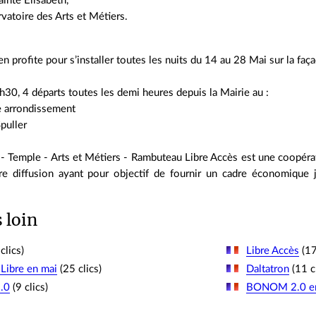
ainte Elisabeth,
vatoire des Arts et Métiers.
rofite pour s’installer toutes les nuits du 14 au 28 Mai sur la façad
0, 4 départs toutes les demi heures depuis la Mairie au :
 arrondissement
puller
- Temple - Arts et Métiers - Rambuteau Libre Accès est une coopéra
bre diffusion ayant pour objectif de fournir un cadre économique
s loin
clics)
Libre Accès
(17
Libre en mai
(25 clics)
Daltatron
(11 cl
.0
(9 clics)
BONOM 2.0 e