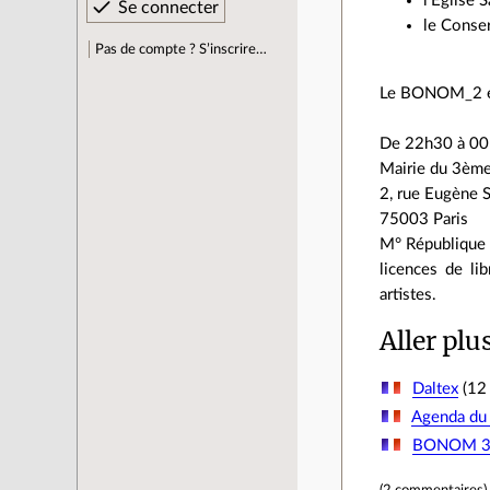
l'Eglise S
le Conser
Pas de compte ? S’inscrire…
Le BONOM_2 en p
De 22h30 à 00h3
Mairie du 3ème
2, rue Eugène S
75003 Paris
M° République 
licences de li
artistes.
Aller plu
Daltex
(12 
Agenda du 
BONOM 3