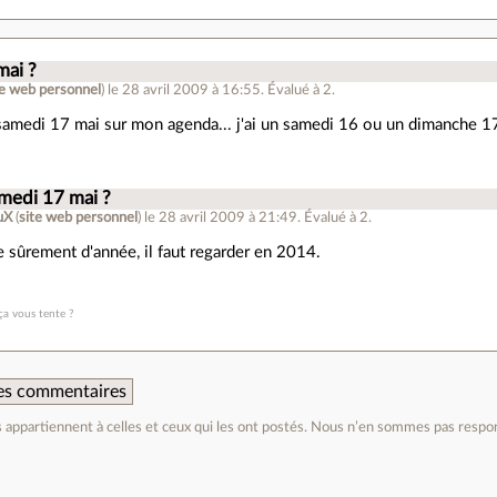
.
mai ?
te web personnel
)
le 28 avril 2009 à 16:55
.
Évalué à
2
.
 samedi 17 mai sur mon agenda... j'ai un samedi 16 ou un dimanche 1
medi 17 mai ?
 uX
(
site web personnel
)
le 28 avril 2009 à 21:49
.
Évalué à
2
.
e sûrement d'année, il faut regarder en 2014.
 ça vous tente ?
 des commentaires
appartiennent à celles et ceux qui les ont postés. Nous n’en sommes pas respo
e